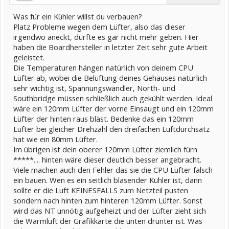
Was für ein Kühler willst du verbauen?
Platz Probleme wegen dem Lüfter, also das dieser
irgendwo aneckt, dürfte es gar nicht mehr geben. Hier
haben die Boardhersteller in letzter Zeit sehr gute Arbeit
geleistet.
Die Temperaturen hängen natürlich von deinem CPU
Lüfter ab, wobei die Belüftung deines Gehäuses natürlich
sehr wichtig ist, Spannungswandler, North- und
Southbridge müssen schließlich auch gekühlt werden. Ideal
wäre ein 120mm Lüfter der vorne Einsaugt und ein 120mm
Lüfter der hinten raus bläst. Bedenke das ein 120mm
Lüfter bei gleicher Drehzahl den dreifachen Luftdurchsatz
hat wie ein 80mm Lüfter.
Im übrigen ist dein oberer 120mm Lüfter ziemlich fürn
*****.... hinten wäre dieser deutlich besser angebracht.
Viele machen auch den Fehler das sie die CPU Lüfter falsch
ein bauen. Wen es ein seitlich blasender Kühler ist, dann
sollte er die Luft KEINESFALLS zum Netzteil pusten
sondern nach hinten zum hinteren 120mm Lüfter. Sonst
wird das NT unnötig aufgeheizt und der Lüfter zieht sich
die Warmluft der Grafikkarte die unten drunter ist. Was