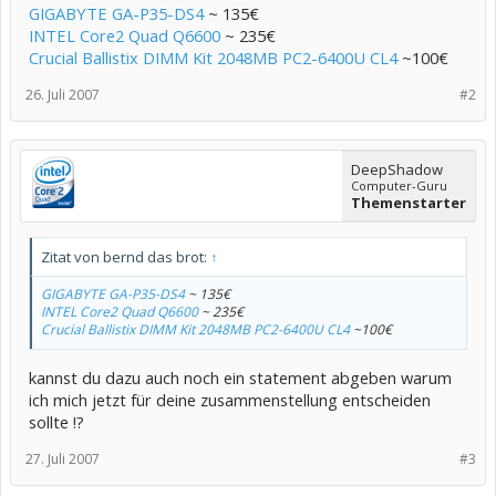
GIGABYTE GA-P35-DS4
~ 135€
INTEL Core2 Quad Q6600
~ 235€
Crucial Ballistix DIMM Kit 2048MB PC2-6400U CL4
~100€
26. Juli 2007
#2
DeepShadow
Computer-Guru
Themenstarter
Zitat von bernd das brot:
↑
GIGABYTE GA-P35-DS4
~ 135€
INTEL Core2 Quad Q6600
~ 235€
Crucial Ballistix DIMM Kit 2048MB PC2-6400U CL4
~100€
kannst du dazu auch noch ein statement abgeben warum
ich mich jetzt für deine zusammenstellung entscheiden
sollte !?
27. Juli 2007
#3