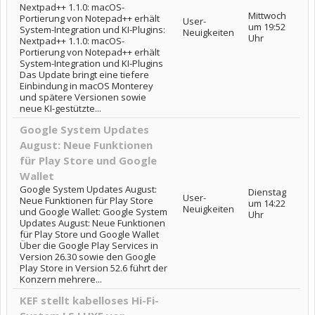
Nextpad++ 1.1.0: macOS-
Mittwoch
Portierung von Notepad++ erhält
User-
um 19:52
System-Integration und KI-Plugins:
Neuigkeiten
Uhr
Nextpad++ 1.1.0: macOS-
Portierung von Notepad++ erhält
System-Integration und KI-Plugins
Das Update bringt eine tiefere
Einbindung in macOS Monterey
und spätere Versionen sowie
neue KI-gestützte...
Google System Updates
August: Neue Funktionen
für Play Store und Google
Wallet
Google System Updates August:
Dienstag
User-
Neue Funktionen für Play Store
um 14:22
Neuigkeiten
und Google Wallet: Google System
Uhr
Updates August: Neue Funktionen
für Play Store und Google Wallet
Über die Google Play Services in
Version 26.30 sowie den Google
Play Store in Version 52.6 führt der
Konzern mehrere...
KEF stellt kabelloses Hi-Fi-