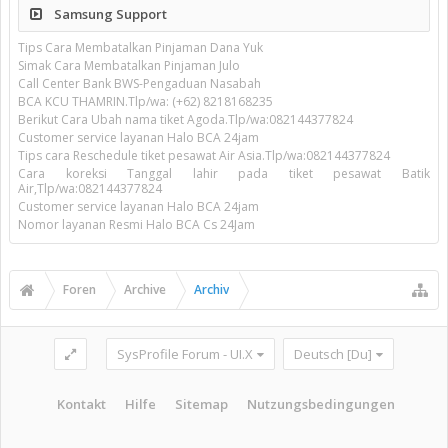
Samsung Support
Tips Cara Membatalkan Pinjaman Dana Yuk
Simak Cara Membatalkan Pinjaman Julo
Call Center Bank BWS-Pengaduan Nasabah
BCA KCU THAMRIN.Tlp/wa: (+62) 8218168235
Berikut Cara Ubah nama tiket Agoda.Tlp/wa:082144377824
Customer service layanan Halo BCA 24jam
Tips cara Reschedule tiket pesawat Air Asia.Tlp/wa:082144377824
Cara koreksi Tanggal lahir pada tiket pesawat Batik
Air,Tlp/wa:082144377824
Customer service layanan Halo BCA 24jam
Nomor layanan Resmi Halo BCA Cs 24Jam
Foren
Archive
Archiv
SysProfile Forum - UI.X
Deutsch [Du]
Kontakt
Hilfe
Sitemap
Nutzungsbedingungen