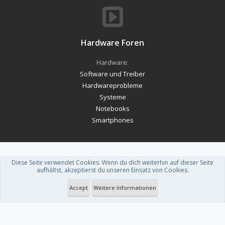
Hardware Foren
Hardware:
Software und Treiber
Hardwareprobleme
Systeme
Notebooks
Smartphones
Diese Seite verwendet Cookies. Wenn du dich weiterhin auf dieser Seite
Forum software by XenForo™
-
Deutsch von xenDach
aufhältst, akzeptierst du unseren Einsatz von Cookies.
Theme designed by
ThemeHouse
.
Accept
Weitere Informationen
Du betrachtest gerade: [In Gedanken] an ein neues System