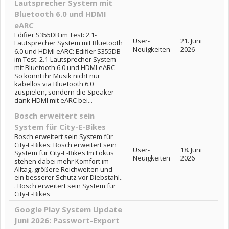
Lautsprecher System mit
Bluetooth 6.0 und HDMI
eARC
Edifier S355DB im Test: 2.1-
User-
21. Juni
Lautsprecher System mit Bluetooth
Neuigkeiten
2026
6.0 und HDMI eARC: Edifier S355DB
im Test: 2.1-Lautsprecher System
mit Bluetooth 6.0 und HDMI eARC
So könnt ihr Musik nicht nur
kabellos via Bluetooth 6.0
zuspielen, sondern die Speaker
dank HDMI mit eARC bei...
Bosch erweitert sein
System für City-E-Bikes
Bosch erweitert sein System für
City-E-Bikes: Bosch erweitert sein
User-
18. Juni
System für City-E-Bikes Im Fokus
Neuigkeiten
2026
stehen dabei mehr Komfort im
Alltag, größere Reichweiten und
ein besserer Schutz vor Diebstahl..
. Bosch erweitert sein System für
City-E-Bikes
Google Play System Update
Juni 2026: Passwort-Export