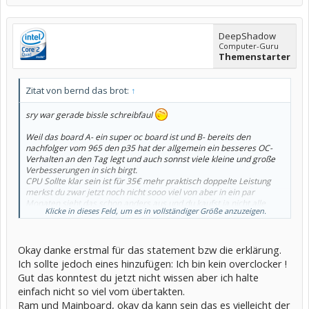
DeepShadow
Computer-Guru
Themenstarter
Zitat von bernd das brot:
↑
sry war gerade bissle schreibfaul
Weil das board A- ein super oc board ist und B- bereits den
nachfolger vom 965 den p35 hat der allgemein ein besseres OC-
Verhalten an den Tag legt und auch sonnst viele kleine und große
Verbesserungen in sich birgt.
CPU Sollte klar sein ist für 35€ mehr praktisch doppelte Leistung
merkst du zwar jetzt noch nicht sooo viel von aber in ein par
Monaten sieht das schon anders aus und du kaufst ja nicht alle
Klicke in dieses Feld, um es in vollständiger Größe anzuzeigen.
6mon ne neue cpu.
RAM naja sind halt die guten alten Ballistix mit gmh´s das sind die
zweit bessten chips überhaupt die laufen locker cl4 @ddr1000 oder
cl5 @ddr1200
Okay danke erstmal für das statement bzw die erklärung.
Ich sollte jedoch eines hinzufügen: Ich bin kein overclocker !
Das ganze macht unterm Strich ne menge Mehrleistung für einen
Gut das konntest du jetzt nicht wissen aber ich halte
Sehr geringen Aufpreis
einfach nicht so viel vom übertakten.
Ram und Mainboard, okay da kann sein das es vielleicht der