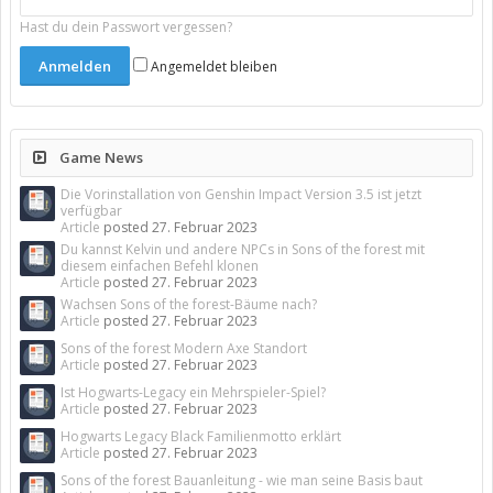
Hast du dein Passwort vergessen?
Angemeldet bleiben
Game News
Die Vorinstallation von Genshin Impact Version 3.5 ist jetzt
verfügbar
Article
posted
27. Februar 2023
Du kannst Kelvin und andere NPCs in Sons of the forest mit
diesem einfachen Befehl klonen
Article
posted
27. Februar 2023
Wachsen Sons of the forest-Bäume nach?
Article
posted
27. Februar 2023
Sons of the forest Modern Axe Standort
Article
posted
27. Februar 2023
Ist Hogwarts-Legacy ein Mehrspieler-Spiel?
Article
posted
27. Februar 2023
Hogwarts Legacy Black Familienmotto erklärt
Article
posted
27. Februar 2023
Sons of the forest Bauanleitung - wie man seine Basis baut