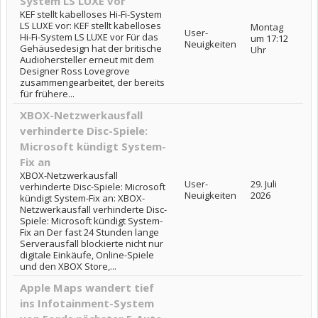
System LS LUXE vor
KEF stellt kabelloses Hi-Fi-System
LS LUXE vor: KEF stellt kabelloses
Montag
User-
Hi-Fi-System LS LUXE vor Für das
um 17:12
Neuigkeiten
Gehäusedesign hat der britische
Uhr
Audiohersteller erneut mit dem
Designer Ross Lovegrove
zusammengearbeitet, der bereits
für frühere...
XBOX-Netzwerkausfall
verhinderte Disc-Spiele:
Microsoft kündigt System-
Fix an
XBOX-Netzwerkausfall
User-
29. Juli
verhinderte Disc-Spiele: Microsoft
Neuigkeiten
2026
kündigt System-Fix an: XBOX-
Netzwerkausfall verhinderte Disc-
Spiele: Microsoft kündigt System-
Fix an Der fast 24 Stunden lange
Serverausfall blockierte nicht nur
digitale Einkäufe, Online-Spiele
und den XBOX Store,...
Apple Maps wandert tief
ins Infotainment-System