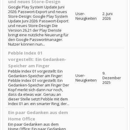
und neues Store-Design
Google Play System Update Juni
2026: Passwort-Export und neues
User-
2. Juni
Store-Design: Google Play System
Neuigkeiten
2026
Update Juni 2026: Passwort-Export
und neues Store-Design Die
Version 26.21 der Play Dienste
bringt eine nützliche Neuerung für
den Google Passwortmanager.
Nutzer können nun...
Pebble Index 01
vorgestellt: Ein Gedanken-
Speicher am Finger
Pebble Index 01 vorgestellt: Ein
9.
User-
Gedanken-Speicher am Finger:
Dezember
Neuigkeiten
Pebble Index 01 vorgestellt: Ein
2025
Gedanken-Speicher am Finger Der
Kopf merkt sich dann nur noch,
dass da etwas war. Genau an
dieser Stelle setzt Pebble mit dem
Index 01 an: ein smarter Ring, der...
Ein paar Gedanken aus dem
Home Office
Ein paar Gedanken aus dem
Home Office: Ein paar Gedanken