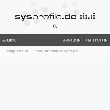
MENU
ANMELDEN
REGISTRIEREN
Heutige Themen
Themen mit aktuellen Beiträgen
...