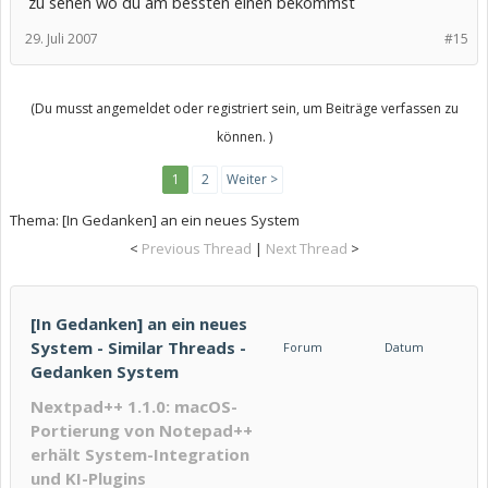
zu sehen wo du am bessten einen bekommst
29. Juli 2007
#15
(Du musst angemeldet oder registriert sein, um Beiträge verfassen zu
können. )
1
2
Weiter >
Thema:
[In Gedanken] an ein neues System
<
Previous Thread
|
Next Thread
>
[In Gedanken] an ein neues
System - Similar Threads -
Forum
Datum
Gedanken System
Nextpad++ 1.1.0: macOS-
Portierung von Notepad++
erhält System-Integration
und KI-Plugins