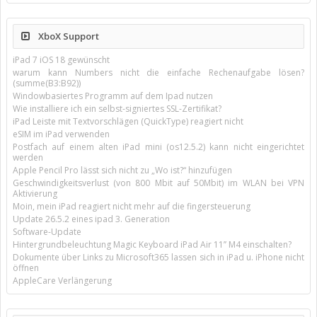
XboX Support
iPad 7 iOS 18 gewünscht
warum kann Numbers nicht die einfache Rechenaufgabe lösen?
(summe(B3:B92))
Windowbasiertes Programm auf dem Ipad nutzen
Wie installiere ich ein selbst-signiertes SSL-Zertifikat?
iPad Leiste mit Textvorschlägen (QuickType) reagiert nicht
eSIM im iPad verwenden
Postfach auf einem alten iPad mini (os12.5.2) kann nicht eingerichtet
werden
Apple Pencil Pro lässt sich nicht zu „Wo ist?“ hinzufügen
Geschwindigkeitsverlust (von 800 Mbit auf 50Mbit) im WLAN bei VPN
Aktivierung
Moin, mein iPad reagiert nicht mehr auf die fingersteuerung
Update 26.5.2 eines ipad 3. Generation
Software-Update
Hintergrundbeleuchtung Magic Keyboard iPad Air 11’’ M4 einschalten?
Dokumente über Links zu Microsoft365 lassen sich in iPad u. iPhone nicht
öffnen
AppleCare Verlängerung