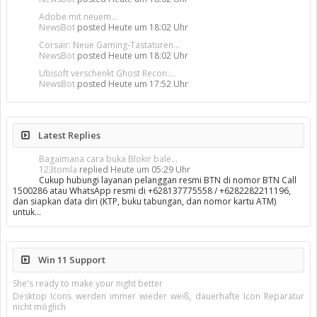
Adobe mit neuem...
NewsBot
posted
Heute um 18:02 Uhr
Corsair: Neue Gaming-Tastaturen...
NewsBot
posted
Heute um 18:02 Uhr
Ubisoft verschenkt Ghost Recon:...
NewsBot
posted
Heute um 17:52 Uhr
Latest Replies
Bagaimana cara buka Blokir bale...
123tomla
replied
Heute um 05:29 Uhr
Cukup hubungi layanan pelanggan resmi BTN di nomor BTN Call
1500286 atau WhatsApp resmi di +628137775558 / +6282282211196,
dan siapkan data diri (KTP, buku tabungan, dan nomor kartu ATM)
untuk…
Win 11 Support
She's ready to make your night better
Desktop Icons werden immer wieder weiß, dauerhafte Icon Reparatur
nicht möglich