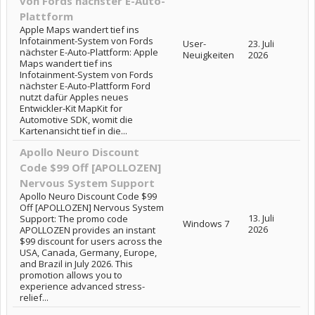
von Fords nächster E-Auto-
Plattform
Apple Maps wandert tief ins
Infotainment-System von Fords
User-
23. Juli
nächster E-Auto-Plattform: Apple
Neuigkeiten
2026
Maps wandert tief ins
Infotainment-System von Fords
nächster E-Auto-Plattform Ford
nutzt dafür Apples neues
Entwickler-Kit MapKit for
Automotive SDK, womit die
Kartenansicht tief in die...
Apollo Neuro Discount
Code $99 Off [APOLLOZEN]
Nervous System Support
Apollo Neuro Discount Code $99
Off [APOLLOZEN] Nervous System
13. Juli
Support: The promo code
Windows 7
2026
APOLLOZEN provides an instant
$99 discount for users across the
USA, Canada, Germany, Europe,
and Brazil in July 2026. This
promotion allows you to
experience advanced stress-
relief...