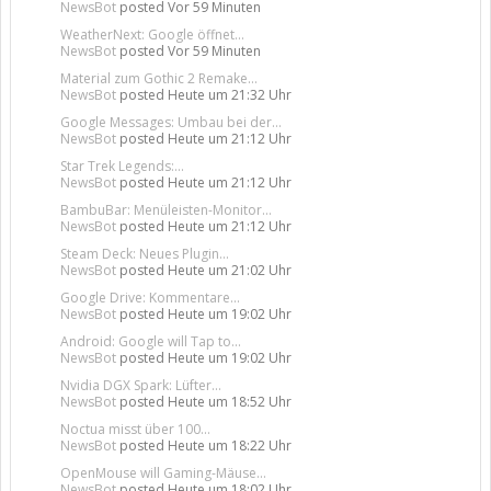
NewsBot
posted
Vor 59 Minuten
WeatherNext: Google öffnet...
NewsBot
posted
Vor 59 Minuten
Material zum Gothic 2 Remake...
NewsBot
posted
Heute um 21:32 Uhr
Google Messages: Umbau bei der...
NewsBot
posted
Heute um 21:12 Uhr
Star Trek Legends:...
NewsBot
posted
Heute um 21:12 Uhr
BambuBar: Menüleisten-Monitor...
NewsBot
posted
Heute um 21:12 Uhr
Steam Deck: Neues Plugin...
NewsBot
posted
Heute um 21:02 Uhr
Google Drive: Kommentare...
NewsBot
posted
Heute um 19:02 Uhr
Android: Google will Tap to...
NewsBot
posted
Heute um 19:02 Uhr
Nvidia DGX Spark: Lüfter...
NewsBot
posted
Heute um 18:52 Uhr
Noctua misst über 100...
NewsBot
posted
Heute um 18:22 Uhr
OpenMouse will Gaming-Mäuse...
NewsBot
posted
Heute um 18:02 Uhr