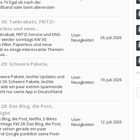
le TV Egal ob nach der
fband oder beim allerersten
0: Tankrabatt, FRITZ!-
rless und neue...
rabatt, FRITZ!-Service und DNS-
User-
26. Juli 2026
er wieder sonntags KW 30:
Neuigkeiten
-Filter, Paperless und neue
ab es einige interessante Themen:
ue...
29: Schwere Pakete,
Ar
were Pakete, leichte Updates und
User-
19. Juli 2026
29: Schwere Pakete, leichte
Neuigkeiten
rade ein paar extrem spannende
cht nur seine App in Deutschland
8: Das Blog, die Post,
light
log, die Post, Netflix, E-Bikes
User-
12. Juli 2026
ntags KW 28: Das Blog, die Post,
Neuigkeiten
Wir sehen gerade ein paar
 Google pünktlich seine Pixel-