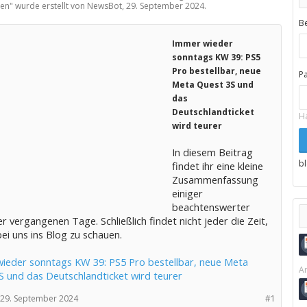
ten
" wurde erstellt von NewsBot,
29. September 2024
.
B
Immer wieder
sonntags KW 39: PS5
Pro bestellbar, neue
P
Meta Quest 3S und
das
Deutschlandticket
H
wird teurer
In diesem Beitrag
b
findet ihr eine kleine
Zusammenfassung
einiger
beachtenswerter
 vergangenen Tage. Schließlich findet nicht jeder die Zeit,
bei uns ins Blog zu schauen.
ieder sonntags KW 39: PS5 Pro bestellbar, neue Meta
Ar
S und das Deutschlandticket wird teurer
29. September 2024
#1