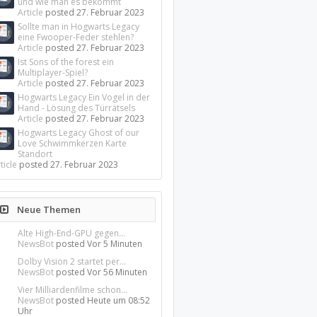
und wie man es bekommt
Article
posted
27. Februar 2023
Sollte man in Hogwarts Legacy
eine Fwooper-Feder stehlen?
Article
posted
27. Februar 2023
Ist Sons of the forest ein
Multiplayer-Spiel?
Article
posted
27. Februar 2023
Hogwarts Legacy Ein Vogel in der
Hand - Lösung des Türrätsels
Article
posted
27. Februar 2023
Hogwarts Legacy Ghost of our
Love Schwimmkerzen Karte
Standort
ticle
posted
27. Februar 2023
Neue Themen
Alte High-End-GPU gegen...
NewsBot
posted
Vor 5 Minuten
Dolby Vision 2 startet per...
NewsBot
posted
Vor 56 Minuten
Vier Milliardenfilme schon...
NewsBot
posted
Heute um 08:52
Uhr