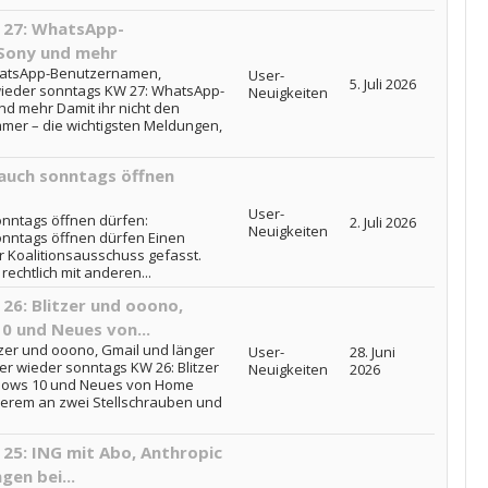
 27: WhatsApp-
Sony und mehr
hatsApp-Benutzernamen,
User-
5. Juli 2026
wieder sonntags KW 27: WhatsApp-
Neuigkeiten
d mehr Damit ihr nicht den
immer – die wichtigsten Meldungen,
 auch sonntags öffnen
User-
onntags öffnen dürfen:
2. Juli 2026
Neuigkeiten
sonntags öffnen dürfen Einen
 Koalitionsausschuss gefasst.
rechtlich mit anderen...
6: Blitzer und ooono,
0 und Neues von...
zer und ooono, Gmail und länger
User-
28. Juni
r wieder sonntags KW 26: Blitzer
Neuigkeiten
2026
ndows 10 und Neues von Home
derem an zwei Stellschrauben und
25: ING mit Abo, Anthropic
en bei...