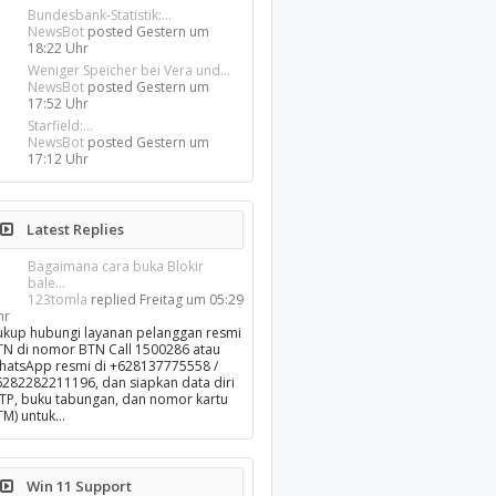
Bundesbank-Statistik:...
NewsBot
posted
Gestern um
18:22 Uhr
Weniger Speicher bei Vera und...
NewsBot
posted
Gestern um
17:52 Uhr
Starfield:...
NewsBot
posted
Gestern um
17:12 Uhr
Latest Replies
Bagaimana cara buka Blokir
bale...
123tomla
replied
Freitag um 05:29
hr
ukup hubungi layanan pelanggan resmi
TN di nomor BTN Call 1500286 atau
hatsApp resmi di +628137775558 /
6282282211196, dan siapkan data diri
KTP, buku tabungan, dan nomor kartu
TM) untuk…
Win 11 Support