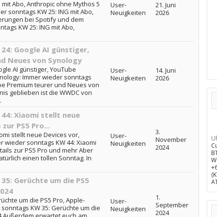
 mit Abo, Anthropic ohne Mythos 5
User-
21. Juni
er sonntags KW 25: ING mit Abo,
Neuigkeiten
2026
erungen bei Spotify und dem
ntags KW 25: ING mit Abo,
4: Google AI günstiger,
nd Neues von Synology
gle AI günstiger, YouTube
User-
14. Juni
nology: Immer wieder sonntags
Neuigkeiten
2026
ube Premium teurer und Neues von
nis geblieben ist die WWDC von
.
4: Xiaomi stellt neue
 zur PS5 Pro...
3.
mi stellt neue Devices vor,
User-
U
November
mer wieder sonntags KW 44: Xiaomi
Neuigkeiten
C
2024
etails zur PS5 Pro und mehr Aber
B
ürlich einen tollen Sonntag. In
W
+
(
35: Gerüchte um die PS5
A
2024
1.
üchte um die PS5 Pro, Apple-
User-
September
r sonntags KW 35: Gerüchte um die
Neuigkeiten
2024
24 Außerdem erwartet euch am