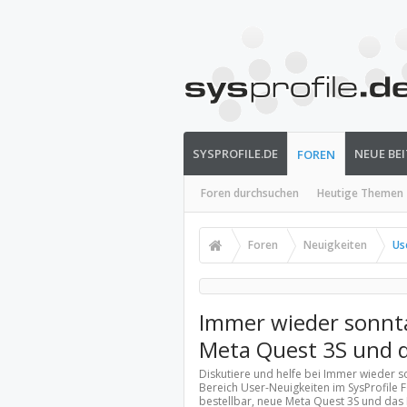
SYSPROFILE.DE
NEUE BE
FOREN
Foren durchsuchen
Heutige Themen
Foren
Neuigkeiten
Us
Immer wieder sonnta
Meta Quest 3S und d
Diskutiere und helfe bei Immer wieder s
Bereich
User-Neuigkeiten
im SysProfile 
bestellbar, neue Meta Quest 3S und das De