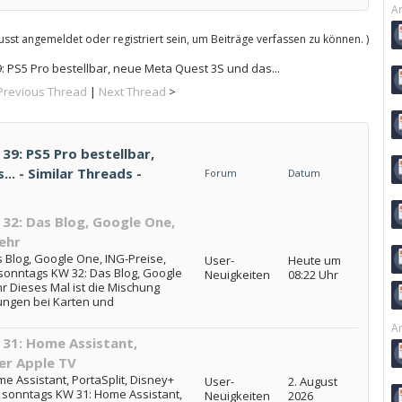
Ar
sst angemeldet oder registriert sein, um Beiträge verfassen zu können. )
 PS5 Pro bestellbar, neue Meta Quest 3S und das...
Previous Thread
|
Next Thread
>
9: PS5 Pro bestellbar,
. - Similar Threads -
Forum
Datum
32: Das Blog, Google One,
ehr
Blog, Google One, ING-Preise,
User-
Heute um
sonntags KW 32: Das Blog, Google
Neuigkeiten
08:22 Uhr
r Dieses Mal ist die Mischung
rungen bei Karten und
Ar
31: Home Assistant,
er Apple TV
 Assistant, PortaSplit, Disney+
User-
2. August
 sonntags KW 31: Home Assistant,
Neuigkeiten
2026