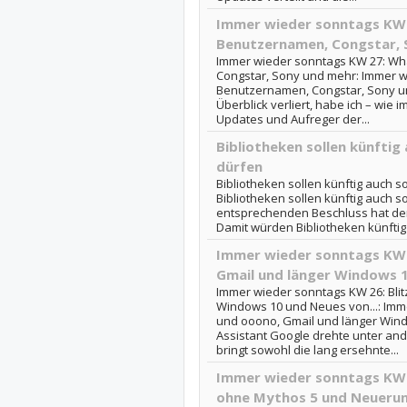
Immer wieder sonntags KW
Benutzernamen, Congstar, 
Immer wieder sonntags KW 27: W
Congstar, Sony und mehr: Immer 
Benutzernamen, Congstar, Sony un
Überblick verliert, habe ich – wie 
Updates und Aufreger der...
Bibliotheken sollen künftig
dürfen
Bibliotheken sollen künftig auch s
Bibliotheken sollen künftig auch 
entsprechenden Beschluss hat der
Damit würden Bibliotheken künftig 
Immer wieder sonntags KW 2
Gmail und länger Windows 1
Immer wieder sonntags KW 26: Blit
Windows 10 und Neues von...: Imme
und ooono, Gmail und länger Wi
Assistant Google drehte unter an
bringt sowohl die lang ersehnte...
Immer wieder sonntags KW 
ohne Mythos 5 und Neuerung