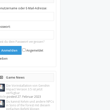
enutzername oder E-Mail-Adresse:
asswort:
ast du dein Passwort vergessen?
Angemeldet
leiben
Game News
Die Vorinstallation von Genshin
Impact Version 3.5 ist jetzt
verfügbar
ticle
posted
27. Februar 2023
Du kannst Kelvin und andere NPCs
in Sons of the forest mit diesem
einfachen Befehl klonen