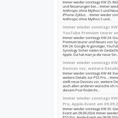
Immer wieder sonntags KW 25: ING
und Neuerungen bei...: Immer wied
Anthropic ohne Mythos 5 und Neu
iPhone-Zyklus . . Immer wieder son
Anthropic ohne Mythos 5 und...
Immer wieder sonntags KW 2
YouTube Premium teurer u
Immer wieder sonntags KW 24: Goo
Premium teurer und Neues von Sy
KW 24: Google AI günstiger, YouT
Synology Sicher vielen im Gedächt
Apple. Da hat man ja die neue Siri..
Immer wieder sonntags KW 4
Devices vor, weitere Details
Immer wieder sonntags KW 44: Xiao
weitere Details zur PS5 Pro...: Im
stellt neue Devices vor, weitere D
auch allen anderen wünsche ich nat
diesem Post findet ihr...
Immer wieder sonntags KW 
Pro, Apple-Event am 09.09.
Immer wieder sonntags KW 35: Ger
Event am 09.09.2024: Immer wiede
PS5 Pro, Apple-Event am 09.09.20