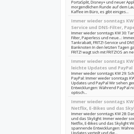
PortaSplit, Disney+ und neuer App
morgendlichen Runde auf dem Lau
Kaffee im Büro, es gibt einiges...
Immer wieder sonntags KW 3
Service und DNS-Filter, Pape
Immer wieder sonntags KW 30: Tank
Filter, Paperless und neue...: Imm
Tankrabatt, FRITZ!-Service und DNS
Banknoten In den letzten Tagen g
FRITZ! wagt sich mit FRITZ!OS an ne
Immer wieder sonntags KW 
leichte Updates und PayPal
Immer wieder sonntags KW 29: Sch
PayPal: Immer wieder sonntags KW 
Updates und PayPal Wir sehen ge
Entwicklungen: Während PayPal ni
optisch...
Immer wieder sonntags KW 2
Netflix, E-Bikes und das Sky
Immer wieder sonntags KW 28: Das B
und das Skylight: Immer wieder son
Netflix, E-Bikes und das Skylight 
spannende Entwicklungen: Während
Updates verteilt und die...