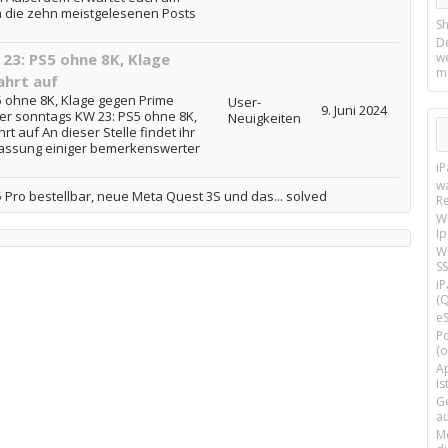
in die zehn meistgelesenen Posts
Sh
D
3: PS5 ohne 8K, Klage
w
m
ahrt auf
 ohne 8K, Klage gegen Prime
User-
9. Juni 2024
er sonntags KW 23: PS5 ohne 8K,
Neuigkeiten
t auf An dieser Stelle findet ihr
assung einiger bemerkenswerter
i
w
Pro bestellbar, neue Meta Quest 3S und das... solved
R
W
I
Wi
SS
i
(Q
e
P
(o
Ap
is
G
a
M