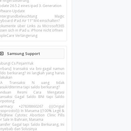
ie fingersteuerung
pdate 26.5.2 eines ipad 3. Generation
oftware-Update
intergrundbeleuchtung Magic
yboard iPad Air 11’’ M4 einschalten?
okumente über Links zu Microsoft365
ssen sich in iPad u. iPhone nicht öffnen
ppleCare Verlängerung
Samsung Support
ubungi Cs PinjamYuk
terbaru] transaksi via bni-gagal namun
aldo berkurang? ini langkah yang harus
ilakukan
IKA Transaksi N uang tidak
asuk/diterima tapi saldo berkurang?
anduan Resmi Cara Mengatasi
ransaksi Gagal Saldo BNI tapi Saldo
erpotong
harmacy +27838860267 {{{Origial
isoprostol}} In Manama ((100% Legit &
afe))New Cytotec Abortion Clinic Pills
or Sale In Bahrain, Manama
ansfer Gagal tapi Saldo Berkurang, Ini
enyebab dan Solusinya