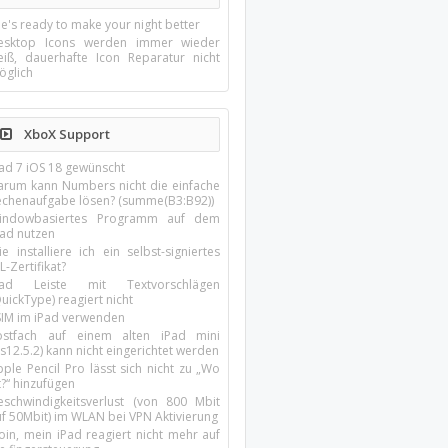
e's ready to make your night better
esktop Icons werden immer wieder
eiß, dauerhafte Icon Reparatur nicht
öglich
XboX Support
Pad 7 iOS 18 gewünscht
arum kann Numbers nicht die einfache
echenaufgabe lösen? (summe(B3:B92))
indowbasiertes Programm auf dem
pad nutzen
e installiere ich ein selbst-signiertes
L-Zertifikat?
Pad Leiste mit Textvorschlägen
uickType) reagiert nicht
SIM im iPad verwenden
ostfach auf einem alten iPad mini
s12.5.2) kann nicht eingerichtet werden
ple Pencil Pro lässt sich nicht zu „Wo
t?“ hinzufügen
eschwindigkeitsverlust (von 800 Mbit
uf 50Mbit) im WLAN bei VPN Aktivierung
oin, mein iPad reagiert nicht mehr auf