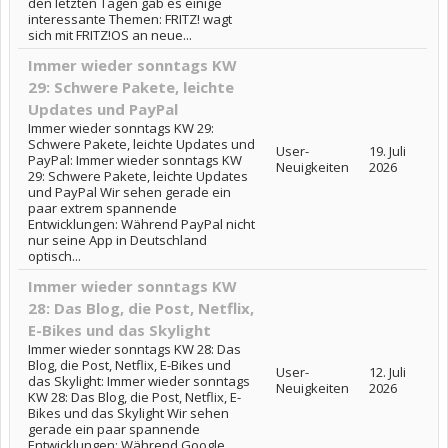
den letzten Tagen gab es einige
interessante Themen: FRITZ! wagt
sich mit FRITZ!OS an neue...
Immer wieder sonntags KW
29: Schwere Pakete, leichte
Updates und PayPal
Immer wieder sonntags KW 29:
Schwere Pakete, leichte Updates und
User-
19. Juli
PayPal: Immer wieder sonntags KW
Neuigkeiten
2026
29: Schwere Pakete, leichte Updates
und PayPal Wir sehen gerade ein
paar extrem spannende
Entwicklungen: Während PayPal nicht
nur seine App in Deutschland
optisch...
Immer wieder sonntags KW
28: Das Blog, die Post, Netflix,
E-Bikes und das Skylight
Immer wieder sonntags KW 28: Das
Blog, die Post, Netflix, E-Bikes und
User-
12. Juli
das Skylight: Immer wieder sonntags
Neuigkeiten
2026
KW 28: Das Blog, die Post, Netflix, E-
Bikes und das Skylight Wir sehen
gerade ein paar spannende
Entwicklungen: Während Google