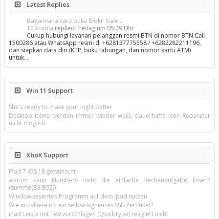
Latest Replies
Bagaimana cara buka Blokir bale...
123tomla
replied
Freitag um 05:29 Uhr
Cukup hubungi layanan pelanggan resmi BTN di nomor BTN Call
1500286 atau WhatsApp resmi di +628137775558 / +6282282211196,
dan siapkan data diri (KTP, buku tabungan, dan nomor kartu ATM)
untuk…
Win 11 Support
She's ready to make your night better
Desktop Icons werden immer wieder weiß, dauerhafte Icon Reparatur
nicht möglich
XboX Support
iPad 7 iOS 18 gewünscht
warum kann Numbers nicht die einfache Rechenaufgabe lösen?
(summe(B3:B92))
Windowbasiertes Programm auf dem Ipad nutzen
Wie installiere ich ein selbst-signiertes SSL-Zertifikat?
iPad Leiste mit Textvorschlägen (QuickType) reagiert nicht