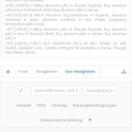
Abortion Pills Available
(+971_528536_119)Buy abortion pills in Sharjah Fujairah, Buy abortion
pills in Ras Al Khaimah (RAK), Buy abortion pills in Ajman,
+971528536119 #BUY Abortion PILLS/medicine in Fujairah, abortion
medicine in Alain, abortion medicine in Abu Dhabi, pregnancy
termination pills in Dub
+971_528536_119)Buy abortion pills in Sharjah Fujairah, Buy abortion
pills in Ras Al Khaimah (RAK), Buy abortion pills in Ajman, Buy abortion
pills in
+971_528536_119)|^) BUY ABORTION PILLS IN ABU DHABI, AL AIN,
DUBAI, SHARJAH, UAE ,Tablets /mifegest kit Available in Dubai, Sharjah,
Abu Dhabi, Ajman,
Foren
Neuigkeiten
User-Neuigkeiten
SysProfile Forum - UI.X
Deutsch [Du]
Kontakt
Hilfe
Sitemap
Nutzungsbedingungen
Datenschutzerklärung