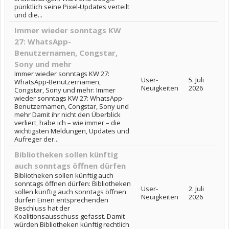
pünktlich seine Pixel-Updates verteilt
und die...
Immer wieder sonntags KW
27: WhatsApp-
Benutzernamen, Congstar,
Sony und mehr
Immer wieder sonntags KW 27:
User-
5. Juli
WhatsApp-Benutzernamen,
Neuigkeiten
2026
Congstar, Sony und mehr: Immer
wieder sonntags KW 27: WhatsApp-
Benutzernamen, Congstar, Sony und
mehr Damit ihr nicht den Überblick
verliert, habe ich – wie immer – die
wichtigsten Meldungen, Updates und
Aufreger der...
Bibliotheken sollen künftig
auch sonntags öffnen dürfen
Bibliotheken sollen künftig auch
sonntags öffnen dürfen: Bibliotheken
User-
2. Juli
sollen künftig auch sonntags öffnen
Neuigkeiten
2026
dürfen Einen entsprechenden
Beschluss hat der
Koalitionsausschuss gefasst. Damit
würden Bibliotheken künftig rechtlich