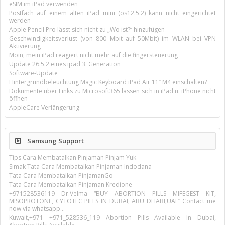
eSIM im iPad verwenden
Postfach auf einem alten iPad mini (os12.5.2) kann nicht eingerichtet
werden
Apple Pencil Pro lässt sich nicht zu „Wo ist?“ hinzufügen
Geschwindigkeitsverlust (von 800 Mbit auf 50Mbit) im WLAN bei VPN
Aktivierung
Moin, mein iPad reagiert nicht mehr auf die fingersteuerung
Update 26.5.2 eines ipad 3. Generation
Software-Update
Hintergrundbeleuchtung Magic Keyboard iPad Air 11’’ M4 einschalten?
Dokumente über Links zu Microsoft365 lassen sich in iPad u. iPhone nicht
öffnen
AppleCare Verlängerung
Samsung Support
Tips Cara Membatalkan Pinjaman Pinjam Yuk
Simak Tata Cara Membatalkan Pinjaman Indodana
Tata Cara Membatalkan PinjamanGo
Tata Cara Membatalkan Pinjaman Kredione
+971528536119 Dr.Velma “BUY ABORTION PILLS MIFEGEST KIT,
MISOPROTONE, CYTOTEC PILLS IN DUBAI, ABU DHABI,UAE” Contact me
now via whatsapp…
Kuwait,+971 +971_528536_119 Abortion Pills Available In Dubai,