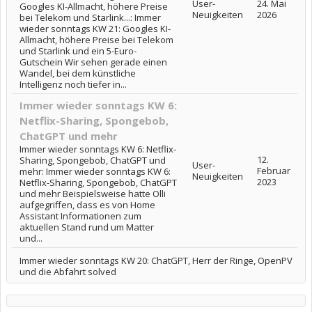
User-
24. Mai
Googles KI-Allmacht, höhere Preise
Neuigkeiten
2026
bei Telekom und Starlink...: Immer
wieder sonntags KW 21: Googles KI-
Allmacht, höhere Preise bei Telekom
und Starlink und ein 5-Euro-
Gutschein Wir sehen gerade einen
Wandel, bei dem künstliche
Intelligenz noch tiefer in...
Immer wieder sonntags KW 6:
Netflix-Sharing, Spongebob,
ChatGPT und mehr
Immer wieder sonntags KW 6: Netflix-
12.
Sharing, Spongebob, ChatGPT und
User-
Februar
mehr: Immer wieder sonntags KW 6:
Neuigkeiten
2023
Netflix-Sharing, Spongebob, ChatGPT
und mehr Beispielsweise hatte Olli
aufgegriffen, dass es von Home
Assistant Informationen zum
aktuellen Stand rund um Matter
und...
Immer wieder sonntags KW 20: ChatGPT, Herr der Ringe, OpenPV
und die Abfahrt solved