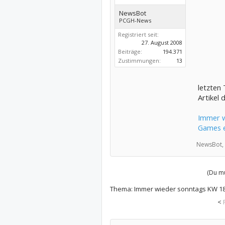
NewsBot
PCGH-News
Registriert seit:
27. August 2008
Beiträge:
194.371
Zustimmungen:
13
letzten
Artikel 
Immer w
Games e
NewsBot,
(Du mu
Thema:
Immer wieder sonntags KW 18
<