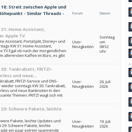
8: Streit zwischen Apple und
öhepunkt - Similar Threads -
Forum
Datum
31: Home Assistant,
er Apple TV
Sonntag
 Assistant, PortaSplit, Disney+ und
User-
um
ntags KW 31: Home Assistant,
Neuigkeiten
08:52
le TV Egal ob nach der morgendlichen
Uhr
allerersten Kaffee im Büro, es gibt
Ar
0: Tankrabatt, FRITZ!-
rless und neue...
rabatt, FRITZ!-Service und DNS-
User-
26. Juli
er wieder sonntags KW 30: Tankrabatt,
Neuigkeiten
2026
perless und neue Banknoten In den
ssante Themen: FRITZ! wagt sich mit
9: Schwere Pakete, leichte
were Pakete, leichte Updates und
User-
19. Juli
29: Schwere Pakete, leichte
Neuigkeiten
2026
rade ein paar extrem spannende