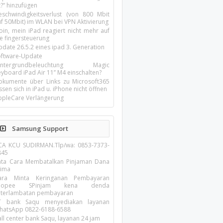
t?“ hinzufügen
eschwindigkeitsverlust (von 800 Mbit
uf 50Mbit) im WLAN bei VPN Aktivierung
oin, mein iPad reagiert nicht mehr auf
ie fingersteuerung
pdate 26.5.2 eines ipad 3. Generation
oftware-Update
intergrundbeleuchtung Magic
yboard iPad Air 11’’ M4 einschalten?
okumente über Links zu Microsoft365
ssen sich in iPad u. iPhone nicht öffnen
ppleCare Verlängerung
Samsung Support
CA KCU SUDIRMAN.Tlp/wa: 0853-7373-
845
ata Cara Membatalkan Pinjaman Dana
rima
ara Minta Keringanan Pembayaran
hopee SPinjam kena denda
eterlambatan pembayaran
T bank Saqu menyediakan layanan
hatsApp 0822-6188-6588
ll center bank Saqu, layanan 24 jam