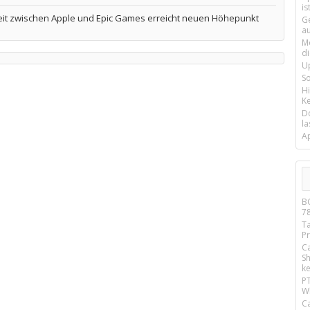
is
eit zwischen Apple und Epic Games erreicht neuen Höhepunkt
G
a
M
d
U
S
H
Ke
D
la
A
B
7
T
P
C
S
k
P
W
Ca