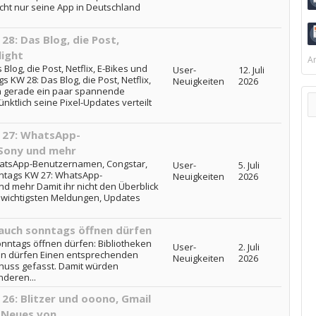
cht nur seine App in Deutschland
8: Das Blog, die Post,
light
Ar
log, die Post, Netflix, E-Bikes und
User-
12. Juli
 KW 28: Das Blog, die Post, Netflix,
Neuigkeiten
2026
en gerade ein paar spannende
ktlich seine Pixel-Updates verteilt
 27: WhatsApp-
Sony und mehr
atsApp-Benutzernamen, Congstar,
User-
5. Juli
ntags KW 27: WhatsApp-
Neuigkeiten
2026
d mehr Damit ihr nicht den Überblick
ie wichtigsten Meldungen, Updates
 auch sonntags öffnen dürfen
onntags öffnen dürfen: Bibliotheken
User-
2. Juli
nen dürfen Einen entsprechenden
Neuigkeiten
2026
chuss gefasst. Damit würden
nderen...
6: Blitzer und ooono, Gmail
Neues von...