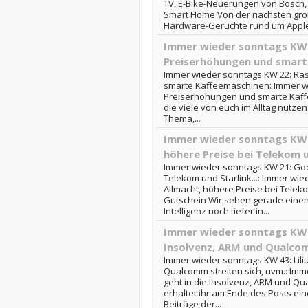
TV, E-Bike-Neuerungen von Bosch, 
Smart Home Von der nächsten gro
Hardware-Gerüchte rund um Apple.
Immer wieder sonntags KW 2
Preiserhöhungen und smart
Immer wieder sonntags KW 22: Ras
smarte Kaffeemaschinen: Immer wi
Preiserhöhungen und smarte Kaff
die viele von euch im Alltag nutzen
Thema,...
Immer wieder sonntags KW 2
höhere Preise bei Telekom un
Immer wieder sonntags KW 21: Goog
Telekom und Starlink...: Immer wie
Allmacht, höhere Preise bei Teleko
Gutschein Wir sehen gerade einen
Intelligenz noch tiefer in...
Immer wieder sonntags KW 43
Insolvenz, ARM und Qualcom
Immer wieder sonntags KW 43: Lili
Qualcomm streiten sich, uvm.: Imm
geht in die Insolvenz, ARM und Qu
erhaltet ihr am Ende des Posts ein
Beiträge der...