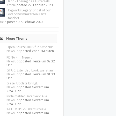
Hand - Lösung des Türrätsels
Article
posted
27. Februar 2023
Hogwarts Legacy Ghost of our
Love Schwimmkerzen Karte
Standort
ticle
posted
27. Februar 2023
Neue Themen
Open-Source-BIOS für AM5: Nur...
NewsBot
posted
Vor 59 Minuten
RDNA 4m: Neuer...
NewsBot
posted
Heute um 02:32
Uhr
GTA 6: Extended Look zuerst auf...
NewsBot
posted
Heute um 01:33
Uhr
Glaze: Update bringt...
NewsBot
posted
Gestern um
22:43 Uhr
Ryde meldet Datenleck: Alle...
NewsBot
posted
Gestern um
22:43 Uhr
1&1 TV: IPTV-Paket für viele...
NewsBot
posted
Gestern um