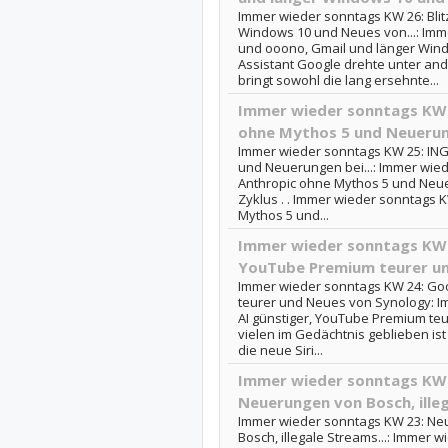
Immer wieder sonntags KW 26: Blit
Windows 10 und Neues von...: Imme
und ooono, Gmail und länger Wi
Assistant Google drehte unter an
bringt sowohl die lang ersehnte...
Immer wieder sonntags KW 
ohne Mythos 5 und Neuerung
Immer wieder sonntags KW 25: ING
und Neuerungen bei...: Immer wied
Anthropic ohne Mythos 5 und Neue
Zyklus . . Immer wieder sonntags K
Mythos 5 und...
Immer wieder sonntags KW 2
YouTube Premium teurer u
Immer wieder sonntags KW 24: Goo
teurer und Neues von Synology: I
AI günstiger, YouTube Premium te
vielen im Gedächtnis geblieben is
die neue Siri...
Immer wieder sonntags KW 2
Neuerungen von Bosch, illeg
Immer wieder sonntags KW 23: Neu
Bosch, illegale Streams...: Immer 