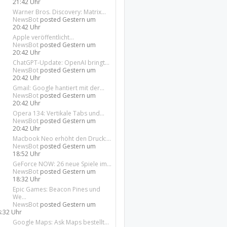
21:42 Uhr
Warner Bros. Discovery: Matrix...
NewsBot
posted
Gestern um
20:42 Uhr
Apple veröffentlicht...
NewsBot
posted
Gestern um
20:42 Uhr
ChatGPT-Update: OpenAI bringt...
NewsBot
posted
Gestern um
20:42 Uhr
Gmail: Google hantiert mit der...
NewsBot
posted
Gestern um
20:42 Uhr
Opera 134: Vertikale Tabs und...
NewsBot
posted
Gestern um
20:42 Uhr
Macbook Neo erhöht den Druck:...
NewsBot
posted
Gestern um
18:52 Uhr
GeForce NOW: 26 neue Spiele im...
NewsBot
posted
Gestern um
18:32 Uhr
Epic Games: Beacon Pines und
We...
NewsBot
posted
Gestern um
8:32 Uhr
Google Maps: Ask Maps bestellt...