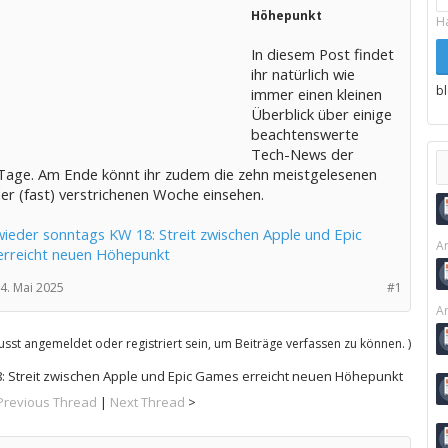
Höhepunkt
H
In diesem Post findet
ihr natürlich wie
b
immer einen kleinen
Überblick über einige
beachtenswerte
Tech-News der
 Tage. Am Ende könnt ihr zudem die zehn meistgelesenen
der (fast) verstrichenen Woche einsehen.
ieder sonntags KW 18: Streit zwischen Apple und Epic
Ar
rreicht neuen Höhepunkt
4. Mai 2025
#1
Ar
sst angemeldet oder registriert sein, um Beiträge verfassen zu können. )
: Streit zwischen Apple und Epic Games erreicht neuen Höhepunkt
Previous Thread
|
Next Thread
>