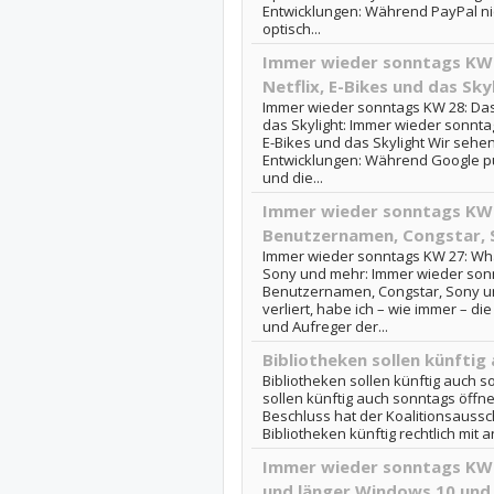
Entwicklungen: Während PayPal ni
optisch...
Immer wieder sonntags KW 2
Netflix, E-Bikes und das Sky
Immer wieder sonntags KW 28: Das B
das Skylight: Immer wieder sonntags
E-Bikes und das Skylight Wir seh
Entwicklungen: Während Google pün
und die...
Immer wieder sonntags KW
Benutzernamen, Congstar, 
Immer wieder sonntags KW 27: Wh
Sony und mehr: Immer wieder son
Benutzernamen, Congstar, Sony un
verliert, habe ich – wie immer – d
und Aufreger der...
Bibliotheken sollen künftig
Bibliotheken sollen künftig auch s
sollen künftig auch sonntags öff
Beschluss hat der Koalitionsauss
Bibliotheken künftig rechtlich mit a
Immer wieder sonntags KW 2
und länger Windows 10 und 