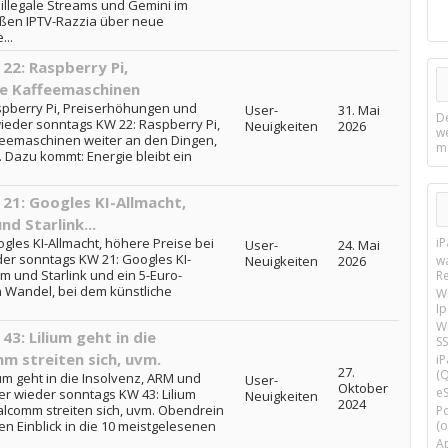
illegale Streams und Gemini im
ßen IPTV-Razzia über neue
..
2: Raspberry Pi,
e Kaffeemaschinen
pberry Pi, Preiserhöhungen und
User-
31. Mai
D
eder sonntags KW 22: Raspberry Pi,
Neuigkeiten
2026
w
eemaschinen weiter an den Dingen,
m
. Dazu kommt: Energie bleibt ein
1: Googles KI-Allmacht,
d Starlink...
les KI-Allmacht, höhere Preise bei
i
User-
24. Mai
der sonntags KW 21: Googles KI-
Neuigkeiten
2026
w
m und Starlink und ein 5-Euro-
R
 Wandel, bei dem künstliche
W
I
Wi
: Lilium geht in die
SS
m streiten sich, uvm.
i
27.
(Q
um geht in die Insolvenz, ARM und
User-
Oktober
e
er wieder sonntags KW 43: Lilium
Neuigkeiten
2024
alcomm streiten sich, uvm. Obendrein
P
en Einblick in die 10 meistgelesenen
(o
Ap