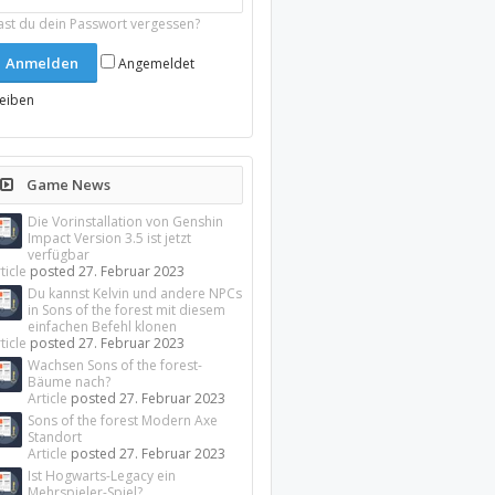
ast du dein Passwort vergessen?
Angemeldet
leiben
Game News
Die Vorinstallation von Genshin
Impact Version 3.5 ist jetzt
verfügbar
ticle
posted
27. Februar 2023
Du kannst Kelvin und andere NPCs
in Sons of the forest mit diesem
einfachen Befehl klonen
ticle
posted
27. Februar 2023
Wachsen Sons of the forest-
Bäume nach?
Article
posted
27. Februar 2023
Sons of the forest Modern Axe
Standort
Article
posted
27. Februar 2023
Ist Hogwarts-Legacy ein
Mehrspieler-Spiel?