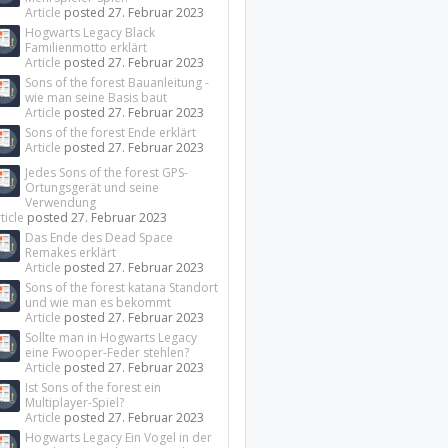
Article
posted
27. Februar 2023
Hogwarts Legacy Black
Familienmotto erklärt
Article
posted
27. Februar 2023
Sons of the forest Bauanleitung -
wie man seine Basis baut
Article
posted
27. Februar 2023
Sons of the forest Ende erklärt
Article
posted
27. Februar 2023
Jedes Sons of the forest GPS-
Ortungsgerät und seine
Verwendung
ticle
posted
27. Februar 2023
Das Ende des Dead Space
Remakes erklärt
Article
posted
27. Februar 2023
Sons of the forest katana Standort
und wie man es bekommt
Article
posted
27. Februar 2023
Sollte man in Hogwarts Legacy
eine Fwooper-Feder stehlen?
Article
posted
27. Februar 2023
Ist Sons of the forest ein
Multiplayer-Spiel?
Article
posted
27. Februar 2023
Hogwarts Legacy Ein Vogel in der