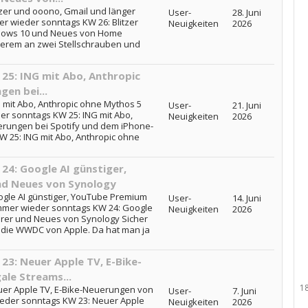
zer und ooono, Gmail und länger
User-
28. Juni
r wieder sonntags KW 26: Blitzer
Neuigkeiten
2026
ndows 10 und Neues von Home
derem an zwei Stellschrauben und
25: ING mit Abo, Anthropic
en bei...
 mit Abo, Anthropic ohne Mythos 5
User-
21. Juni
er sonntags KW 25: ING mit Abo,
Neuigkeiten
2026
rungen bei Spotify und dem iPhone-
W 25: ING mit Abo, Anthropic ohne
4: Google AI günstiger,
nd Neues von Synology
gle AI günstiger, YouTube Premium
User-
14. Juni
mmer wieder sonntags KW 24: Google
Neuigkeiten
2026
urer und Neues von Synology Sicher
t die WWDC von Apple. Da hat man ja
3: Neuer Apple TV, E-Bike-
ale Streams...
1
er Apple TV, E-Bike-Neuerungen von
User-
7. Juni
wieder sonntags KW 23: Neuer Apple
Neuigkeiten
2026