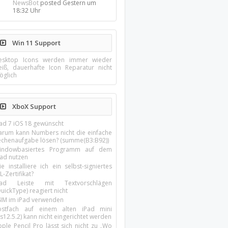
NewsBot
posted
Gestern um
18:32 Uhr
Win 11 Support
esktop Icons werden immer wieder
eiß, dauerhafte Icon Reparatur nicht
öglich
XboX Support
Pad 7 iOS 18 gewünscht
arum kann Numbers nicht die einfache
echenaufgabe lösen? (summe(B3:B92))
indowbasiertes Programm auf dem
pad nutzen
e installiere ich ein selbst-signiertes
L-Zertifikat?
Pad Leiste mit Textvorschlägen
uickType) reagiert nicht
SIM im iPad verwenden
ostfach auf einem alten iPad mini
s12.5.2) kann nicht eingerichtet werden
ple Pencil Pro lässt sich nicht zu „Wo