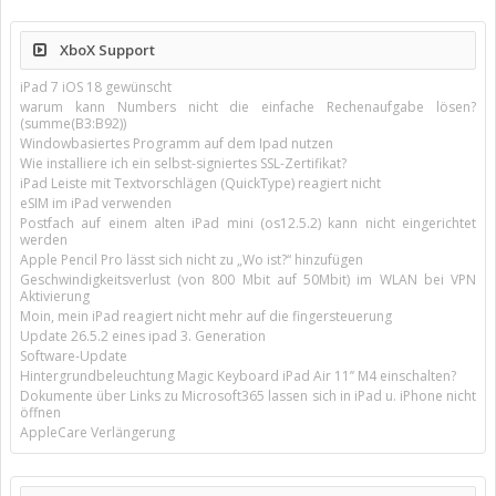
XboX Support
iPad 7 iOS 18 gewünscht
warum kann Numbers nicht die einfache Rechenaufgabe lösen?
(summe(B3:B92))
Windowbasiertes Programm auf dem Ipad nutzen
Wie installiere ich ein selbst-signiertes SSL-Zertifikat?
iPad Leiste mit Textvorschlägen (QuickType) reagiert nicht
eSIM im iPad verwenden
Postfach auf einem alten iPad mini (os12.5.2) kann nicht eingerichtet
werden
Apple Pencil Pro lässt sich nicht zu „Wo ist?“ hinzufügen
Geschwindigkeitsverlust (von 800 Mbit auf 50Mbit) im WLAN bei VPN
Aktivierung
Moin, mein iPad reagiert nicht mehr auf die fingersteuerung
Update 26.5.2 eines ipad 3. Generation
Software-Update
Hintergrundbeleuchtung Magic Keyboard iPad Air 11’’ M4 einschalten?
Dokumente über Links zu Microsoft365 lassen sich in iPad u. iPhone nicht
öffnen
AppleCare Verlängerung