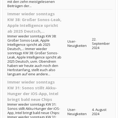
mit den zehn meistgelesenen
Beiträgen der...
Immer wieder sonntags
KW 38: Großer Sonos-Leak,
Apple Intelligence spricht
ab 2025 Deutsch,...
Immer wieder sonntags KW 38:
22.
Großer Sonos-Leak, Apple
User-
September
Intelligence spricht ab 2025
Neuigkeiten
2024
Deutsch,...: Immer wieder
sonntags KW 38: Großer Sonos-
Leak, Apple Intelligence spricht ab
2025 Deutsch, uvm. Obendrein
haben wir heute auch noch den
Herbstanfang, stellt euch also
langsam auf eine andere...
Immer wieder sonntags
KW 31: Sonos stillt Akku-
Hunger der iOS-App, Intel
bringt bald neue Chips
Immer wieder sonntags KW 31:
Sonos stillt Akku-Hunger der iOS-
User-
4. August
App, Intel bringt bald neue Chips:
Neuigkeiten
2024
Immer wieder sonntags KW 31: