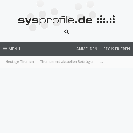
MENU
ANMELDEN
REGISTRIEREN
Heutige Themen
Themen mit aktuellen Beiträgen
...