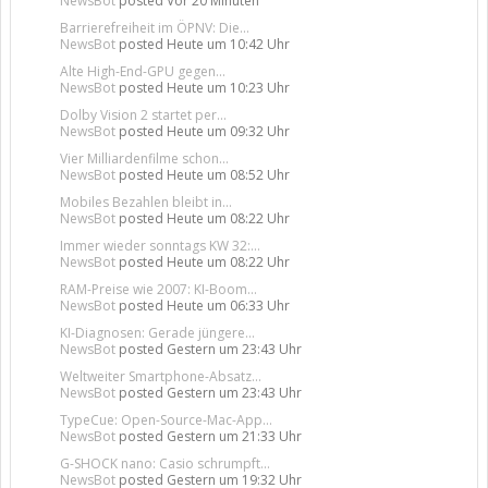
NewsBot
posted
Vor 20 Minuten
Barrierefreiheit im ÖPNV: Die...
NewsBot
posted
Heute um 10:42 Uhr
Alte High-End-GPU gegen...
NewsBot
posted
Heute um 10:23 Uhr
Dolby Vision 2 startet per...
NewsBot
posted
Heute um 09:32 Uhr
Vier Milliardenfilme schon...
NewsBot
posted
Heute um 08:52 Uhr
Mobiles Bezahlen bleibt in...
NewsBot
posted
Heute um 08:22 Uhr
Immer wieder sonntags KW 32:...
NewsBot
posted
Heute um 08:22 Uhr
RAM-Preise wie 2007: KI-Boom...
NewsBot
posted
Heute um 06:33 Uhr
KI-Diagnosen: Gerade jüngere...
NewsBot
posted
Gestern um 23:43 Uhr
Weltweiter Smartphone-Absatz...
NewsBot
posted
Gestern um 23:43 Uhr
TypeCue: Open-Source-Mac-App...
NewsBot
posted
Gestern um 21:33 Uhr
G-SHOCK nano: Casio schrumpft...
NewsBot
posted
Gestern um 19:32 Uhr