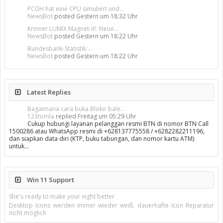
PCGH hat eine CPU simuliert und...
NewsBot
posted
Gestern um 18:32 Uhr
Krinner LUMIX Magnet-it!: Neue...
NewsBot
posted
Gestern um 18:22 Uhr
Bundesbank-Statistik:...
NewsBot
posted
Gestern um 18:22 Uhr
Latest Replies
Bagaimana cara buka Blokir bale...
123tomla
replied
Freitag um 05:29 Uhr
Cukup hubungi layanan pelanggan resmi BTN di nomor BTN Call
1500286 atau WhatsApp resmi di +628137775558 / +6282282211196,
dan siapkan data diri (KTP, buku tabungan, dan nomor kartu ATM)
untuk…
Win 11 Support
She's ready to make your night better
Desktop Icons werden immer wieder weiß, dauerhafte Icon Reparatur
nicht möglich