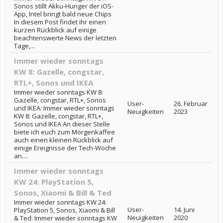
Sonos stillt Akku-Hunger der iOS-
App, Intel bringt bald neue Chips
In diesem Post findet ihr einen
kurzen Rückblick auf einige
beachtenswerte News der letzten
Tage,...
Immer wieder sonntags
KW 8: Gazelle, congstar,
RTL+, Sonos und IKEA
Immer wieder sonntags KW 8:
Gazelle, congstar, RTL+, Sonos
User-
26. Februar
und IKEA: Immer wieder sonntags
Neuigkeiten
2023
KW 8: Gazelle, congstar, RTL+,
Sonos und IKEA An dieser Stelle
biete ich euch zum Morgenkaffee
auch einen kleinen Rückblick auf
einige Ereignisse der Tech-Woche
an....
Immer wieder sonntags
KW 24: PlayStation 5,
Sonos, Xiaomi & Bill & Ted
Immer wieder sonntags KW 24:
User-
14. Juni
PlayStation 5, Sonos, Xiaomi & Bill
Neuigkeiten
2020
& Ted: Immer wieder sonntags KW