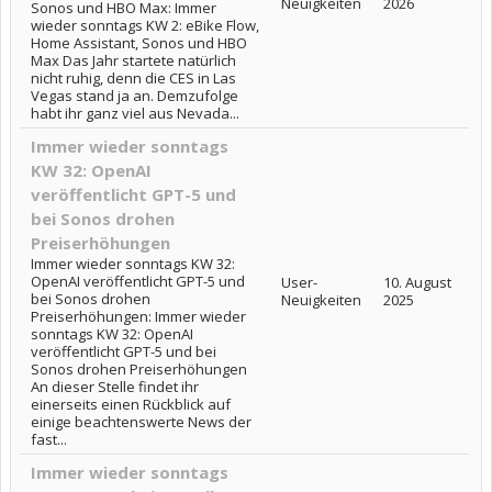
Neuigkeiten
2026
Sonos und HBO Max: Immer
wieder sonntags KW 2: eBike Flow,
Home Assistant, Sonos und HBO
Max Das Jahr startete natürlich
nicht ruhig, denn die CES in Las
Vegas stand ja an. Demzufolge
habt ihr ganz viel aus Nevada...
Immer wieder sonntags
KW 32: OpenAI
veröffentlicht GPT-5 und
bei Sonos drohen
Preiserhöhungen
Immer wieder sonntags KW 32:
OpenAI veröffentlicht GPT-5 und
User-
10. August
bei Sonos drohen
Neuigkeiten
2025
Preiserhöhungen: Immer wieder
sonntags KW 32: OpenAI
veröffentlicht GPT-5 und bei
Sonos drohen Preiserhöhungen
An dieser Stelle findet ihr
einerseits einen Rückblick auf
einige beachtenswerte News der
fast...
Immer wieder sonntags