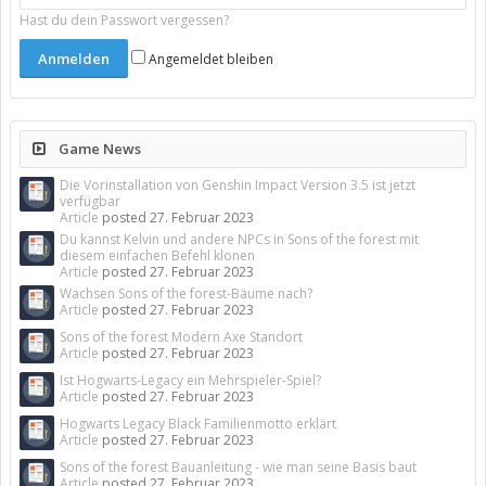
Hast du dein Passwort vergessen?
Angemeldet bleiben
Game News
Die Vorinstallation von Genshin Impact Version 3.5 ist jetzt
verfügbar
Article
posted
27. Februar 2023
Du kannst Kelvin und andere NPCs in Sons of the forest mit
diesem einfachen Befehl klonen
Article
posted
27. Februar 2023
Wachsen Sons of the forest-Bäume nach?
Article
posted
27. Februar 2023
Sons of the forest Modern Axe Standort
Article
posted
27. Februar 2023
Ist Hogwarts-Legacy ein Mehrspieler-Spiel?
Article
posted
27. Februar 2023
Hogwarts Legacy Black Familienmotto erklärt
Article
posted
27. Februar 2023
Sons of the forest Bauanleitung - wie man seine Basis baut
Article
posted
27. Februar 2023