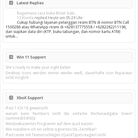
Latest Replies
Bagaimana cara buka Blokir bale...
123tomla
replied
Heute um 05:29 Uhr
Cukup hubungi layanan pelanggan resmi BTN di nomor BTN Call
1500286 atau WhatsApp resmi di +628137775558 / +6282282211196,
dan siapkan data diri (KTP, buku tabungan, dan nomor kartu ATM)
untuk…
Win 11 Support
She's ready to make your night better
Desktop Icons werden immer wieder weiß, dauerhafte Icon Reparatur
nicht möglich
XboX Support
iPad 7 iOS 18 gewünscht
warum kann Numbers nicht die einfache Rechenaufgabe lösen?
(summe(B3:B92))
Windowbasiertes Programm auf dem Ipad nutzen
Wie installiere ich ein selbst-signiertes SSL-Zertifikat?
iPad Leiste mit Textvorschlägen (QuickType) reagiert nicht