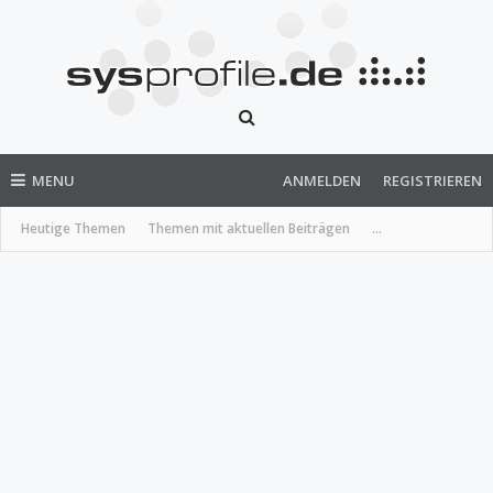
MENU
ANMELDEN
REGISTRIEREN
Heutige Themen
Themen mit aktuellen Beiträgen
...