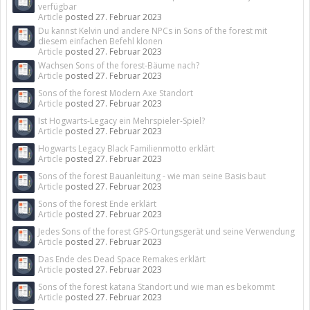
verfügbar
Article
posted
27. Februar 2023
Du kannst Kelvin und andere NPCs in Sons of the forest mit
diesem einfachen Befehl klonen
Article
posted
27. Februar 2023
Wachsen Sons of the forest-Bäume nach?
Article
posted
27. Februar 2023
Sons of the forest Modern Axe Standort
Article
posted
27. Februar 2023
Ist Hogwarts-Legacy ein Mehrspieler-Spiel?
Article
posted
27. Februar 2023
Hogwarts Legacy Black Familienmotto erklärt
Article
posted
27. Februar 2023
Sons of the forest Bauanleitung - wie man seine Basis baut
Article
posted
27. Februar 2023
Sons of the forest Ende erklärt
Article
posted
27. Februar 2023
Jedes Sons of the forest GPS-Ortungsgerät und seine Verwendung
Article
posted
27. Februar 2023
Das Ende des Dead Space Remakes erklärt
Article
posted
27. Februar 2023
Sons of the forest katana Standort und wie man es bekommt
Article
posted
27. Februar 2023