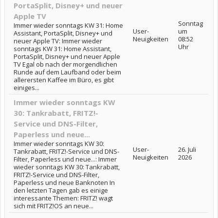
PortaSplit, Disney+ und neuer
Apple TV
Sonntag
Immer wieder sonntags KW 31: Home
User-
um
Assistant, PortaSplit, Disney+ und
Neuigkeiten
08:52
neuer Apple TV: Immer wieder
Uhr
sonntags KW 31: Home Assistant,
PortaSplit, Disney+ und neuer Apple
TV Egal ob nach der morgendlichen
Runde auf dem Laufband oder beim
allerersten Kaffee im Büro, es gibt
einiges...
Immer wieder sonntags KW
30: Tankrabatt, FRITZ!-
Service und DNS-Filter,
Paperless und neue...
Immer wieder sonntags KW 30:
User-
26. Juli
Tankrabatt, FRITZ!-Service und DNS-
Neuigkeiten
2026
Filter, Paperless und neue...: Immer
wieder sonntags KW 30: Tankrabatt,
FRITZ!-Service und DNS-Filter,
Paperless und neue Banknoten In
den letzten Tagen gab es einige
interessante Themen: FRITZ! wagt
sich mit FRITZ!OS an neue...