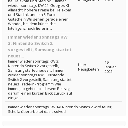
bei Telekom und Starlink...: Immer
wieder sonntags KW 21: Googles KI-
Allmacht, höhere Preise bei Telekom
und Starlink und ein 5-Euro-
Gutschein Wir sehen gerade einen
Wandel, bei dem künstliche
Intelligenz noch tiefer in...
Immer wieder sonntags KW
3: Nintendo Switch 2
vorgestellt, Samsung startet
neues...
Immer wieder sonntags KW 3:
19.
User-
Nintendo Switch 2 vorgestellt,
Januar
Neuigkeiten
Samsung startet neues...: Immer
2025
wieder sonntags KW 3: Nintendo
Switch 2 vorgestellt, Samsung startet
neues Trade-in-Programm Wie
immer, so geht es in diesem Beitrag
darum, einen kurzen Blick zurück auf
einige...
Immer wieder sonntags KW 14: Nintendo Switch 2 wird teuer,
Schufa überarbeitet das... solved