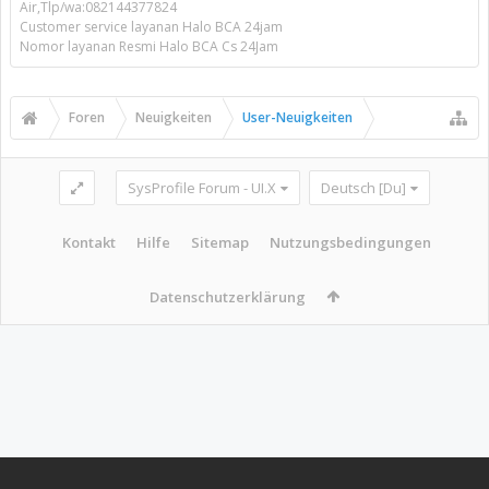
Air,Tlp/wa:082144377824
Customer service layanan Halo BCA 24jam
Nomor layanan Resmi Halo BCA Cs 24Jam
Foren
Neuigkeiten
User-Neuigkeiten
SysProfile Forum - UI.X
Deutsch [Du]
Kontakt
Hilfe
Sitemap
Nutzungsbedingungen
Datenschutzerklärung