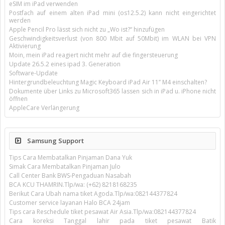
eSIM im iPad verwenden
Postfach auf einem alten iPad mini (os12.5.2) kann nicht eingerichtet
werden
Apple Pencil Pro lässt sich nicht zu „Wo ist?“ hinzufügen
Geschwindigkeitsverlust (von 800 Mbit auf 50Mbit) im WLAN bei VPN
Aktivierung
Moin, mein iPad reagiert nicht mehr auf die fingersteuerung
Update 26.5.2 eines ipad 3. Generation
Software-Update
Hintergrundbeleuchtung Magic Keyboard iPad Air 11’’ M4 einschalten?
Dokumente über Links zu Microsoft365 lassen sich in iPad u. iPhone nicht
öffnen
AppleCare Verlängerung
Samsung Support
Tips Cara Membatalkan Pinjaman Dana Yuk
Simak Cara Membatalkan Pinjaman Julo
Call Center Bank BWS-Pengaduan Nasabah
BCA KCU THAMRIN.Tlp/wa: (+62) 8218168235
Berikut Cara Ubah nama tiket Agoda.Tlp/wa:082144377824
Customer service layanan Halo BCA 24jam
Tips cara Reschedule tiket pesawat Air Asia.Tlp/wa:082144377824
Cara koreksi Tanggal lahir pada tiket pesawat Batik