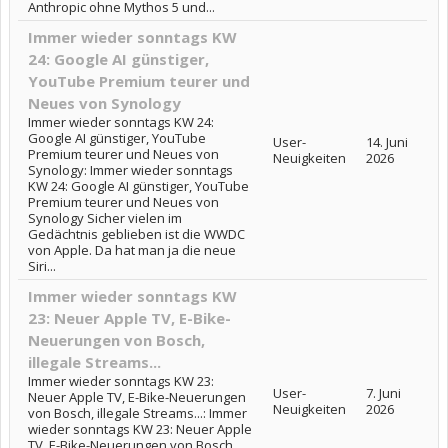
Anthropic ohne Mythos 5 und...
Immer wieder sonntags KW
24: Google AI günstiger,
YouTube Premium teurer und
Neues von Synology
Immer wieder sonntags KW 24:
Google AI günstiger, YouTube
User-
14. Juni
Premium teurer und Neues von
Neuigkeiten
2026
Synology: Immer wieder sonntags
KW 24: Google AI günstiger, YouTube
Premium teurer und Neues von
Synology Sicher vielen im
Gedächtnis geblieben ist die WWDC
von Apple. Da hat man ja die neue
Siri...
Immer wieder sonntags KW
23: Neuer Apple TV, E-Bike-
Neuerungen von Bosch,
illegale Streams...
Immer wieder sonntags KW 23:
User-
7. Juni
Neuer Apple TV, E-Bike-Neuerungen
Neuigkeiten
2026
von Bosch, illegale Streams...: Immer
wieder sonntags KW 23: Neuer Apple
TV, E-Bike-Neuerungen von Bosch,