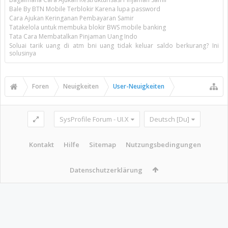
Bale By BTN Mobile Terblokir Karena lupa password
Cara Ajukan Keringanan Pembayaran Samir
Tatakelola untuk membuka blokir BWS mobile banking
Tata Cara Membatalkan Pinjaman Uang Indo
Soluai tarik uang di atm bni uang tidak keluar saldo berkurang? Ini
solusinya
Foren
Neuigkeiten
User-Neuigkeiten
SysProfile Forum - UI.X
Deutsch [Du]
Kontakt
Hilfe
Sitemap
Nutzungsbedingungen
Datenschutzerklärung