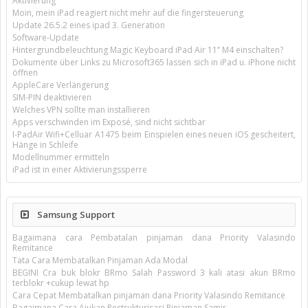
Aktivierung
Moin, mein iPad reagiert nicht mehr auf die fingersteuerung
Update 26.5.2 eines ipad 3. Generation
Software-Update
Hintergrundbeleuchtung Magic Keyboard iPad Air 11’’ M4 einschalten?
Dokumente über Links zu Microsoft365 lassen sich in iPad u. iPhone nicht
öffnen
AppleCare Verlängerung
SIM-PIN deaktivieren
Welches VPN sollte man installieren
Apps verschwinden im Exposé, sind nicht sichtbar
I-PadAir Wifi+Celluar A1475 beim Einspielen eines neuen iOS gescheitert,
Hänge in Schleife
Modellnummer ermitteln
iPad ist in einer Aktivierungssperre
Samsung Support
Bagaimana cara Pembatalan pinjaman dana Priority Valasindo
Remitance
Tata Cara Membatalkan Pinjaman Ada Modal
BEGINI Cra buk blokr BRmo Salah Password 3 kali atasi akun BRmo
terblokr +cukup lewat hp
Cara Cepat Membatalkan pinjaman dana Priority Valasindo Remitance
Bagaimana Cara Ajukan Restrukturisasi Pinjaman Samir