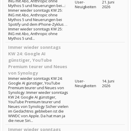
ING mit Abo, Anthropic ohne
User-
21. Juni
Mythos 5 und Neuerungen bei...:
Neuigkeiten
2026
Immer wieder sonntags KW 25:
ING mit Abo, Anthropic ohne
Mythos 5 und Neuerungen bei
Spotify und dem iPhone-Zyklus . .
Immer wieder sonntags KW 25:
ING mit Abo, Anthropic ohne
Mythos 5 und...
Immer wieder sonntags
KW 24: Google AI
günstiger, YouTube
Premium teurer und Neues
von Synology
Immer wieder sonntags KW 24:
User-
14. Juni
Google AI günstiger, YouTube
Neuigkeiten
2026
Premium teurer und Neues von
Synology: Immer wieder sonntags
KW 24: Google AI günstiger,
YouTube Premium teurer und
Neues von Synology Sicher vielen
im Gedächtnis geblieben ist die
WWDC von Apple. Da hat man ja
die neue Siri...
Immer wieder sonntags