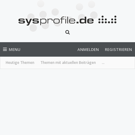
MENU
ANMELDEN
REGISTRIEREN
Heutige Themen
Themen mit aktuellen Beiträgen
...