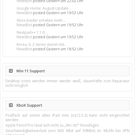
NewsBot
posted
Gestern um 22:02 Uhr
Google Home: August-Update...
NewsBot
posted
Gestern um 19:52 Uhr
Xbox Insider erhalten mehr...
NewsBot
posted
Gestern um 19:52 Uhr
Nextpad++ 1.1.0:...
NewsBot
posted
Gestern um 19:52 Uhr
Korea. IL-2 Series startet mit...
NewsBot
posted
Gestern um 18:52 Uhr
Win 11 Support
Desktop Icons werden immer wieder weiß, dauerhafte Icon Reparatur
nicht möglich
XboX Support
Postfach auf einem alten iPad mini (os12.5.2) kann nicht eingerichtet
werden
Apple Pencil Pro lässt sich nicht zu „Wo ist?“ hinzufügen
Geschwindigkeitsverlust (von 800 Mbit auf 50Mbit) im WLAN bei VPN