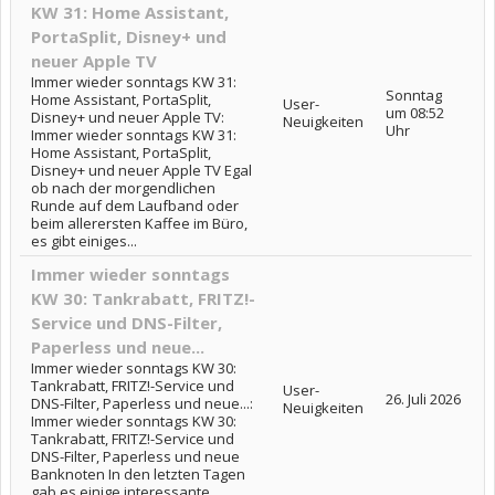
KW 31: Home Assistant,
PortaSplit, Disney+ und
neuer Apple TV
Immer wieder sonntags KW 31:
Sonntag
Home Assistant, PortaSplit,
User-
um 08:52
Disney+ und neuer Apple TV:
Neuigkeiten
Uhr
Immer wieder sonntags KW 31:
Home Assistant, PortaSplit,
Disney+ und neuer Apple TV Egal
ob nach der morgendlichen
Runde auf dem Laufband oder
beim allerersten Kaffee im Büro,
es gibt einiges...
Immer wieder sonntags
KW 30: Tankrabatt, FRITZ!-
Service und DNS-Filter,
Paperless und neue...
Immer wieder sonntags KW 30:
Tankrabatt, FRITZ!-Service und
User-
26. Juli 2026
DNS-Filter, Paperless und neue...:
Neuigkeiten
Immer wieder sonntags KW 30:
Tankrabatt, FRITZ!-Service und
DNS-Filter, Paperless und neue
Banknoten In den letzten Tagen
gab es einige interessante