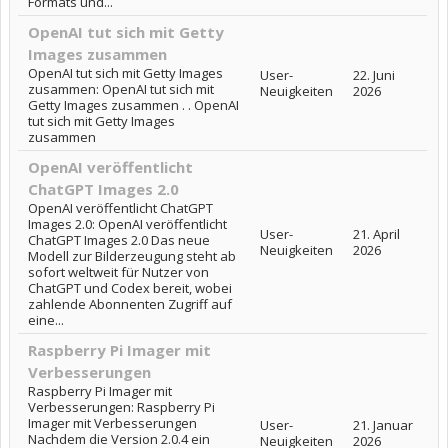
Formats und...
OpenAI tut sich mit Getty
Images zusammen
OpenAI tut sich mit Getty Images
User-
22. Juni
zusammen: OpenAI tut sich mit
Neuigkeiten
2026
Getty Images zusammen . . OpenAI
tut sich mit Getty Images
zusammen
OpenAI veröffentlicht
ChatGPT Images 2.0
OpenAI veröffentlicht ChatGPT
Images 2.0: OpenAI veröffentlicht
User-
21. April
ChatGPT Images 2.0 Das neue
Neuigkeiten
2026
Modell zur Bilderzeugung steht ab
sofort weltweit für Nutzer von
ChatGPT und Codex bereit, wobei
zahlende Abonnenten Zugriff auf
eine...
Raspberry Pi Imager mit
Verbesserungen
Raspberry Pi Imager mit
Verbesserungen: Raspberry Pi
Imager mit Verbesserungen
User-
21. Januar
Nachdem die Version 2.0.4 ein
Neuigkeiten
2026