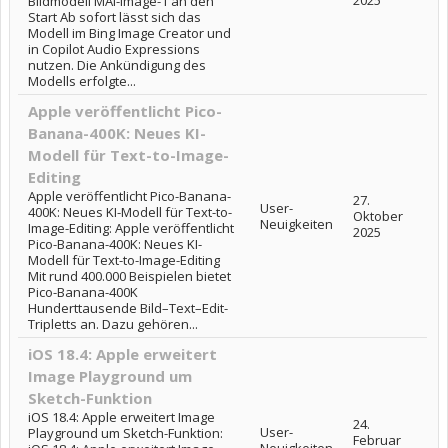
2025
Bildmodell MAI-Image-1 an den
Start Ab sofort lässt sich das
Modell im Bing Image Creator und
in Copilot Audio Expressions
nutzen. Die Ankündigung des
Modells erfolgte...
Apple veröffentlicht Pico-
Banana-400K: Neues KI-
Modell für Text-to-Image-
Editing
Apple veröffentlicht Pico-Banana-
27.
User-
400K: Neues KI-Modell für Text-to-
Oktober
Neuigkeiten
Image-Editing: Apple veröffentlicht
2025
Pico-Banana-400K: Neues KI-
Modell für Text-to-Image-Editing
Mit rund 400.000 Beispielen bietet
Pico-Banana-400K
Hunderttausende Bild–Text–Edit-
Tripletts an. Dazu gehören...
iOS 18.4: Apple erweitert
Image Playground um
Sketch-Funktion
iOS 18.4: Apple erweitert Image
24.
User-
Playground um Sketch-Funktion:
Februar