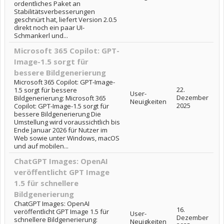
ordentliches Paket an
Stabilitätsverbesserungen
geschnürt hat, liefert Version 2.0.5
direkt noch ein paar UI-
Schmankerl und...
Microsoft 365 Copilot: GPT-
Image-1.5 sorgt für
bessere Bildgenerierung
Microsoft 365 Copilot: GPT-Image-
22.
1.5 sorgt für bessere
User-
Dezember
Bildgenerierung: Microsoft 365
Neuigkeiten
2025
Copilot: GPT-Image-1.5 sorgt für
bessere Bildgenerierung Die
Umstellung wird voraussichtlich bis
Ende Januar 2026 für Nutzer im
Web sowie unter Windows, macOS
und auf mobilen...
ChatGPT Images: OpenAI
veröffentlicht GPT Image
1.5 für schnellere
Bildgenerierung
ChatGPT Images: OpenAI
16.
veröffentlicht GPT Image 1.5 für
User-
Dezember
schnellere Bildgenerierung:
Neuigkeiten