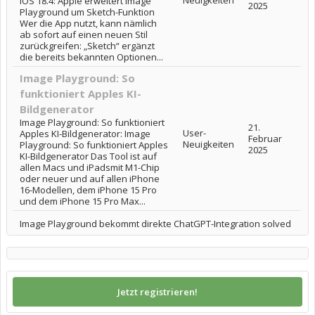
Neuigkeiten
iOS 18.4: Apple erweitert Image
2025
Playground um Sketch-Funktion
Wer die App nutzt, kann nämlich
ab sofort auf einen neuen Stil
zurückgreifen: „Sketch“ ergänzt
die bereits bekannten Optionen...
Image Playground: So
funktioniert Apples KI-
Bildgenerator
Image Playground: So funktioniert
21.
User-
Apples KI-Bildgenerator: Image
Februar
Neuigkeiten
Playground: So funktioniert Apples
2025
KI-Bildgenerator Das Tool ist auf
allen Macs und iPadsmit M1-Chip
oder neuer und auf allen iPhone
16-Modellen, dem iPhone 15 Pro
und dem iPhone 15 Pro Max...
Image Playground bekommt direkte ChatGPT-Integration solved
Jetzt registrieren!