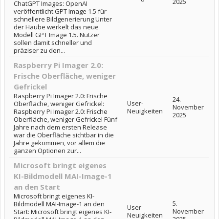
2025
ChatGPT Images: OpenAI
veröffentlicht GPT Image 1.5 für
schnellere Bildgenerierung Unter
der Haube werkelt das neue
Modell GPT Image 1.5. Nutzer
sollen damit schneller und
präziser zu den...
Raspberry Pi Imager 2.0:
Frische Oberfläche, weniger
Gefrickel
Raspberry Pi Imager 2.0: Frische
24.
User-
Oberfläche, weniger Gefrickel:
November
Neuigkeiten
Raspberry Pi Imager 2.0: Frische
2025
Oberfläche, weniger Gefrickel Fünf
Jahre nach dem ersten Release
war die Oberfläche sichtbar in die
Jahre gekommen, vor allem die
ganzen Optionen zur...
Microsoft bringt eigenes
KI-Bildmodell MAI-Image-1
an den Start
Microsoft bringt eigenes KI-
5.
Bildmodell MAI-Image-1 an den
User-
November
Start: Microsoft bringt eigenes KI-
Neuigkeiten