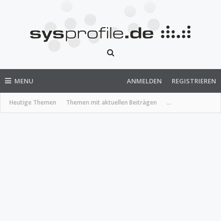
MENU
ANMELDEN
REGISTRIEREN
Heutige Themen
Themen mit aktuellen Beiträgen
...