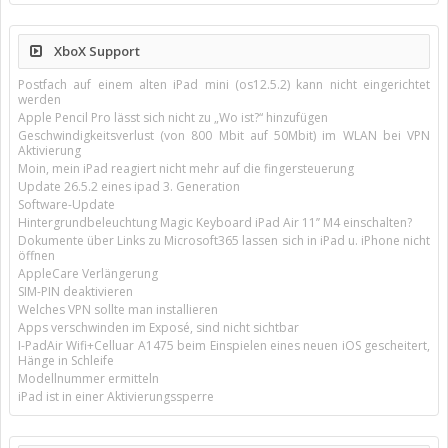
XboX Support
Postfach auf einem alten iPad mini (os12.5.2) kann nicht eingerichtet
werden
Apple Pencil Pro lässt sich nicht zu „Wo ist?“ hinzufügen
Geschwindigkeitsverlust (von 800 Mbit auf 50Mbit) im WLAN bei VPN
Aktivierung
Moin, mein iPad reagiert nicht mehr auf die fingersteuerung
Update 26.5.2 eines ipad 3. Generation
Software-Update
Hintergrundbeleuchtung Magic Keyboard iPad Air 11’’ M4 einschalten?
Dokumente über Links zu Microsoft365 lassen sich in iPad u. iPhone nicht
öffnen
AppleCare Verlängerung
SIM-PIN deaktivieren
Welches VPN sollte man installieren
Apps verschwinden im Exposé, sind nicht sichtbar
I-PadAir Wifi+Celluar A1475 beim Einspielen eines neuen iOS gescheitert,
Hänge in Schleife
Modellnummer ermitteln
iPad ist in einer Aktivierungssperre