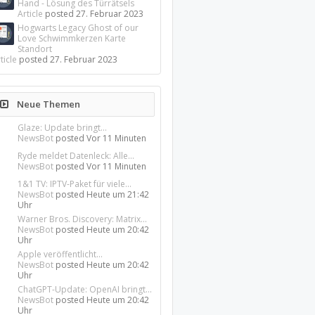
Hand - Lösung des Türrätsels
Article
posted
27. Februar 2023
Hogwarts Legacy Ghost of our
Love Schwimmkerzen Karte
Standort
ticle
posted
27. Februar 2023
Neue Themen
Glaze: Update bringt...
NewsBot
posted
Vor 11 Minuten
Ryde meldet Datenleck: Alle...
NewsBot
posted
Vor 11 Minuten
1&1 TV: IPTV-Paket für viele...
NewsBot
posted
Heute um 21:42
Uhr
Warner Bros. Discovery: Matrix...
NewsBot
posted
Heute um 20:42
Uhr
Apple veröffentlicht...
NewsBot
posted
Heute um 20:42
Uhr
ChatGPT-Update: OpenAI bringt...
NewsBot
posted
Heute um 20:42
Uhr