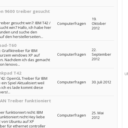
on 9600 treiber gesucht
19.
treiber gesucht win7: IBM T42 /
Computerfragen
Oktober
sucht win7 Hallo, ich habe hier
2012
funden und suche den
uf den herstellerseiten...
kpad-T60
22.
 Grafiktreiber für IBM
Computerfragen
September
 kurzem windows XP auf
2012
en. Nachdem ich das gemacht
on lenovo...
inkpad T42
U
42: OpenGL Treiber für IBM
Computerfragen
30. Juli 2012
ein Spiel Aktualisiert weil
ich es lade kommt diese
rs!...
N Treiber funktioniert
r funktioniert nicht: IBM
25. Mai
Computerfragen
nktioniert nicht Hey liebe
2012
2 von Ubuntu auf XP
er für ethernet controller