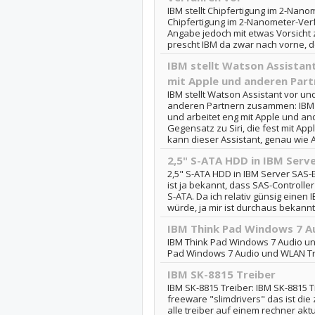
IBM stellt Chipfertigung im 2-Nanom
Chipfertigung im 2-Nanometer-Verf
Angabe jedoch mit etwas Vorsicht
prescht IBM da zwar nach vorne, doc
IBM stellt Watson Assistan
mit Apple und anderen Par
IBM stellt Watson Assistant vor un
anderen Partnern zusammen: IBM s
und arbeitet eng mit Apple und 
Gegensatz zu Siri, die fest mit App
kann dieser Assistant, genau wie A
2,5" S-ATA HDD in IBM Serv
2,5" S-ATA HDD in IBM Server SAS
ist ja bekannt, dass SAS-Controlle
S-ATA. Da ich relativ günsig eine
würde, ja mir ist durchaus bekannt,
IBM Think Pad Windows 7 A
IBM Think Pad Windows 7 Audio un
Pad Windows 7 Audio und WLAN Tr
IBM SK-8815 Treiber
IBM SK-8815 Treiber: IBM SK-8815 T
freeware "slimdrivers" das ist die z
alle treiber auf einem rechner aktu