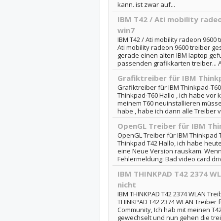
kann. ist zwar auf...
IBM T42 / Ati mobility rade
win7
IBM T42 / Ati mobility radeon 9600 
Ati mobility radeon 9600 treiber ge
gerade einen alten IBM laptop ge
passenden grafikkarten treiber... A
Grafiktreiber für IBM Thin
Grafiktreiber für IBM Thinkpad-T60:
Thinkpad-T60 Hallo , ich habe vor
meinem T60 neuinstallieren müss
habe , habe ich dann alle Treiber v
OpenGL Treiber für IBM Th
OpenGL Treiber für IBM Thinkpad T
Thinkpad T42 Hallo, ich habe heute 
eine Neue Version rauskam. Wenn 
Fehlermeldung: Bad video card drive
IBM THINKPAD T42 2374 WLA
nicht
IBM THINKPAD T42 2374 WLAN Treibe
THINKPAD T42 2374 WLAN Treiber fu
Community, Ich hab mit meinen T4
gewechselt und nun gehen die treib