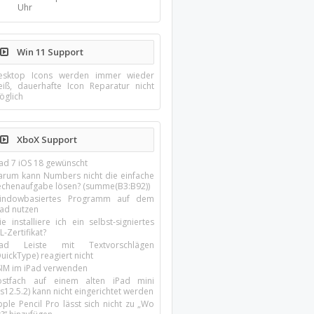
Uhr
Win 11 Support
esktop Icons werden immer wieder
eiß, dauerhafte Icon Reparatur nicht
öglich
XboX Support
Pad 7 iOS 18 gewünscht
arum kann Numbers nicht die einfache
echenaufgabe lösen? (summe(B3:B92))
indowbasiertes Programm auf dem
pad nutzen
e installiere ich ein selbst-signiertes
L-Zertifikat?
Pad Leiste mit Textvorschlägen
uickType) reagiert nicht
SIM im iPad verwenden
ostfach auf einem alten iPad mini
s12.5.2) kann nicht eingerichtet werden
ple Pencil Pro lässt sich nicht zu „Wo