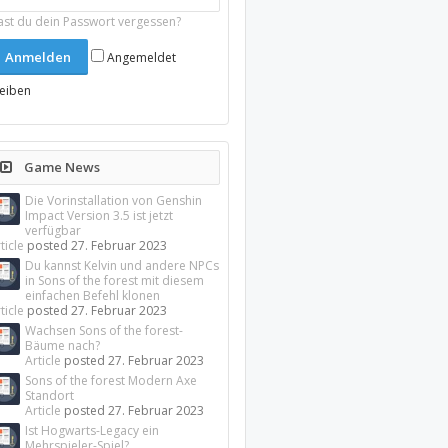
ast du dein Passwort vergessen?
Angemeldet
leiben
Game News
Die Vorinstallation von Genshin
Impact Version 3.5 ist jetzt
verfügbar
ticle
posted
27. Februar 2023
Du kannst Kelvin und andere NPCs
in Sons of the forest mit diesem
einfachen Befehl klonen
ticle
posted
27. Februar 2023
Wachsen Sons of the forest-
Bäume nach?
Article
posted
27. Februar 2023
Sons of the forest Modern Axe
Standort
Article
posted
27. Februar 2023
Ist Hogwarts-Legacy ein
Mehrspieler-Spiel?