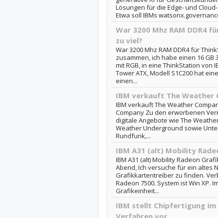
Lösungen für die Edge- und Cloud
Etwa soll IBMs watsonx.governance
War 3200 Mhz RAM DDR4 für
zu viel?
War 3200 Mhz RAM DDR4 für ThinkSt
zusammen, ich habe einen 16 GB 
mit RGB, in eine ThinkStation von 
Tower ATX, Modell S1C200 hat eine
einen...
IBM verkauft The Weather
IBM verkauft The Weather Compan
Company Zu den erworbenen Ver
digitale Angebote wie The Weathe
Weather Underground sowie Unte
Rundfunk,...
IBM A31 (alt) Mobility Rade
IBM A31 (alt) Mobility Radeon Grafi
Abend, Ich versuche für ein altes 
Grafikkartentreiber zu finden. Verb
Radeon 7500. System ist Win XP. I
Grafikeinheit...
IBM stellt Chipfertigung i
Verfahren vor