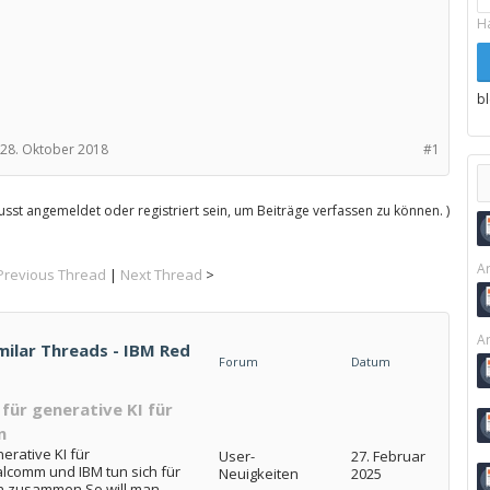
H
b
28. Oktober 2018
#1
sst angemeldet oder registriert sein, um Beiträge verfassen zu können. )
Ar
Previous Thread
|
Next Thread
>
Ar
imilar Threads - IBM Red
Forum
Datum
für generative KI für
n
erative KI für
User-
27. Februar
comm und IBM tun sich für
Neuigkeiten
2025
en zusammen So will man