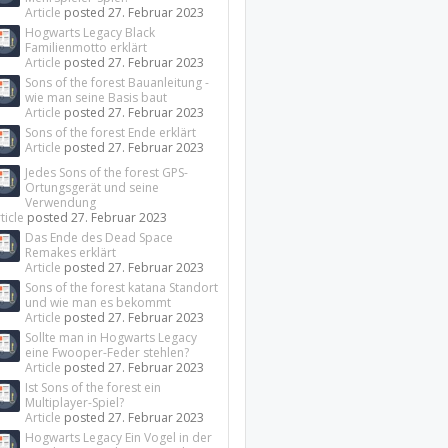
Article
posted
27. Februar 2023
Hogwarts Legacy Black
Familienmotto erklärt
Article
posted
27. Februar 2023
Sons of the forest Bauanleitung -
wie man seine Basis baut
Article
posted
27. Februar 2023
Sons of the forest Ende erklärt
Article
posted
27. Februar 2023
Jedes Sons of the forest GPS-
Ortungsgerät und seine
Verwendung
ticle
posted
27. Februar 2023
Das Ende des Dead Space
Remakes erklärt
Article
posted
27. Februar 2023
Sons of the forest katana Standort
und wie man es bekommt
Article
posted
27. Februar 2023
Sollte man in Hogwarts Legacy
eine Fwooper-Feder stehlen?
Article
posted
27. Februar 2023
Ist Sons of the forest ein
Multiplayer-Spiel?
Article
posted
27. Februar 2023
Hogwarts Legacy Ein Vogel in der