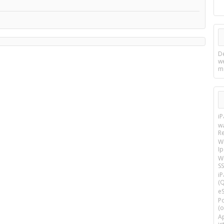
D
w
m
i
w
R
W
I
Wi
SS
i
(Q
e
P
(o
Ap