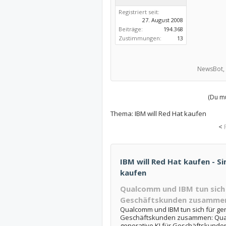
Registriert seit:
27. August 2008
Beiträge:
194.368
Zustimmungen:
13
NewsBot,
(Du mu
Thema:
IBM will Red Hat kaufen
<
IBM will Red Hat kaufen - S
kaufen
Qualcomm und IBM tun sich 
Geschäftskunden zusamme
Qualcomm und IBM tun sich für gen
Geschäftskunden zusammen: Qual
generative KI für Geschäftskund