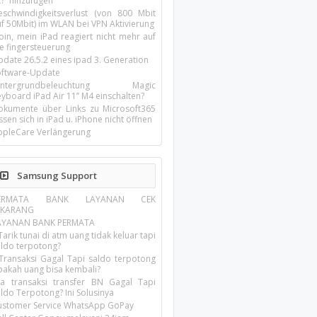
t?“ hinzufügen
eschwindigkeitsverlust (von 800 Mbit
uf 50Mbit) im WLAN bei VPN Aktivierung
oin, mein iPad reagiert nicht mehr auf
ie fingersteuerung
pdate 26.5.2 eines ipad 3. Generation
oftware-Update
intergrundbeleuchtung Magic
yboard iPad Air 11’’ M4 einschalten?
okumente über Links zu Microsoft365
ssen sich in iPad u. iPhone nicht öffnen
ppleCare Verlängerung
Samsung Support
ERMATA BANK LAYANAN CEK
EKARANG
AYANAN BANK PERMATA
Tarik tunai di atm uang tidak keluar tapi
aldo terpotong?
 Transaksi Gagal Tapi saldo terpotong
pakah uang bisa kembali?
ika transaksi transfer BN Gagal Tapi
ldo Terpotong? Ini Solusinya
ustomer Service WhatsApp GoPay