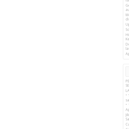
is
G
a
M
d
U
S
H
Ke
D
la
A
P
S
L
" 
s
"
A
J
Sa
C