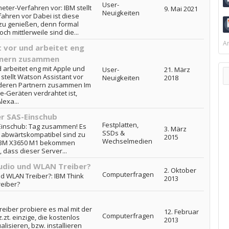
User-
eter-Verfahren vor: IBM stellt
9. Mai 2021
Neuigkeiten
ahren vor Dabei ist diese
 zu genießen, denn formal
h mittlerweile sind die...
Ar
t vor und arbeitet eng
tnern zusammen
d arbeitet eng mit Apple und
User-
21. März
tellt Watson Assistant vor
Neuigkeiten
2018
anderen Partnern zusammen Im
le-Geräten verdrahtet ist,
lexa...
er SAS-Einschub
Festplatten,
-Einschub: Tag zusammen! Es
3. März
SSDs &
r abwärtskompatibel sind zu
2015
Wechselmedien
n IBM X3650 M1 bekommen
 dass dieser Server...
udio und WLAN Treiber?
2. Oktober
Computerfragen
d WLAN Treiber?: IBM Think
2013
eiber?
reiber probiere es mal mit der
12. Februar
Computerfragen
.zt. einzige, die kostenlos
2013
alisieren, bzw. installieren