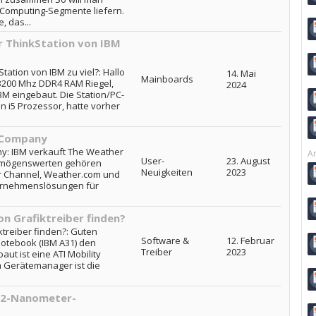
-Computing-Segmente liefern.
, das...
 ThinkStation von IBM
ation von IBM zu viel?: Hallo
14. Mai
Mainboards
3200 Mhz DDR4 RAM Riegel,
2024
IBM eingebaut. Die Station/PC-
n i5 Prozessor, hatte vorher
 Company
y: IBM verkauft The Weather
Ar
User-
23. August
mögenswerten gehören
Neuigkeiten
2023
r Channel, Weather.com und
rnehmenslösungen für
on Grafiktreiber finden?
ktreiber finden?: Guten
Software &
12. Februar
Notebook (IBM A31) den
Treiber
2023
aut ist eine ATI Mobility
m Gerätemanager ist die
m 2-Nanometer-