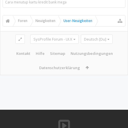
Cara menutup kartu kredit bank mega
Foren
Neuigkeiten
User-Neuigkeiten
SysProfile Forum - UI.X
Deutsch [Du]
Kontakt
Hilfe
Sitemap
Nutzungsbedingungen
Datenschutzerklärung