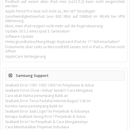
Postfach auf einem alten iPad mini (os12.5.2) kann nicht eingerichtet
werden
Apple Pencil Pro lässt sich nicht zu „Wo ist?“ hinzufügen
Geschwindigkeitsverlust (von 800 Mbit auf 50Mbit) im WLAN bei VPN
Aktivierung
Moin, mein iPad reagiert nicht mehr auf die fingersteuerung
Update 26.5.2 eines ipad 3. Generation
Software-Update
Hintergrundbeleuchtung Magic Keyboard iPad Air 11’’ M4 einschalten?
Dokumente über Links zu Microsoft365 lassen sich in iPad u. iPhone nicht
öffnen
AppleCare Verlängerung
Samsung Support
SeaBank Error 1001 1002 1003? Ini Penjelasan & Solusi
SeaBank Force Close / Keluar Sendiri? Cara Mengatasi
Cara ubah Nama penumpang Batik air
SeaBank Error Terus Padahal Internet Bagus? Cek Ini
Koreksi nama penumpang Batik Air
SeaBank Error Saat Login? Ini Penyebab & Solusinya
Kenapa SeaBank Sering Error? Penyebab & Solusi
SeaBank Error? Ini Penyebab & Cara Mengatasinya
Cara Membatalkan Pinjaman Indodana