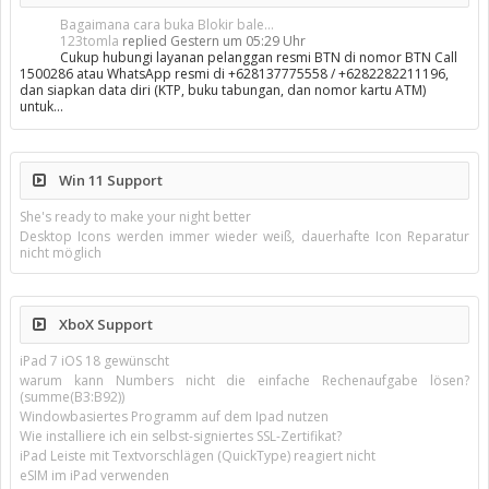
Bagaimana cara buka Blokir bale...
123tomla
replied
Gestern um 05:29 Uhr
Cukup hubungi layanan pelanggan resmi BTN di nomor BTN Call
1500286 atau WhatsApp resmi di +628137775558 / +6282282211196,
dan siapkan data diri (KTP, buku tabungan, dan nomor kartu ATM)
untuk…
Win 11 Support
She's ready to make your night better
Desktop Icons werden immer wieder weiß, dauerhafte Icon Reparatur
nicht möglich
XboX Support
iPad 7 iOS 18 gewünscht
warum kann Numbers nicht die einfache Rechenaufgabe lösen?
(summe(B3:B92))
Windowbasiertes Programm auf dem Ipad nutzen
Wie installiere ich ein selbst-signiertes SSL-Zertifikat?
iPad Leiste mit Textvorschlägen (QuickType) reagiert nicht
eSIM im iPad verwenden