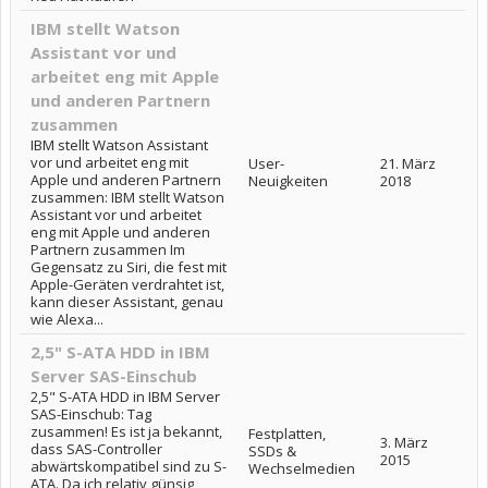
IBM stellt Watson
Assistant vor und
arbeitet eng mit Apple
und anderen Partnern
zusammen
IBM stellt Watson Assistant
vor und arbeitet eng mit
User-
21. März
Apple und anderen Partnern
Neuigkeiten
2018
zusammen: IBM stellt Watson
Assistant vor und arbeitet
eng mit Apple und anderen
Partnern zusammen Im
Gegensatz zu Siri, die fest mit
Apple-Geräten verdrahtet ist,
kann dieser Assistant, genau
wie Alexa...
2,5" S-ATA HDD in IBM
Server SAS-Einschub
2,5" S-ATA HDD in IBM Server
SAS-Einschub: Tag
zusammen! Es ist ja bekannt,
Festplatten,
3. März
dass SAS-Controller
SSDs &
2015
abwärtskompatibel sind zu S-
Wechselmedien
ATA. Da ich relativ günsig