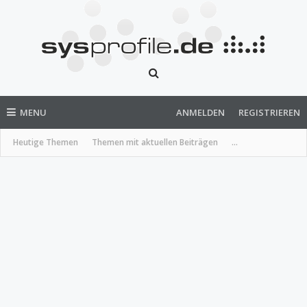
MENU
ANMELDEN
REGISTRIEREN
Heutige Themen
Themen mit aktuellen Beiträgen
...