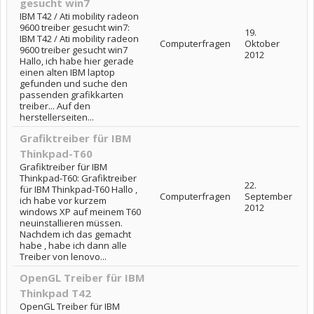
gesucht win7
IBM T42 / Ati mobility radeon
9600 treiber gesucht win7:
19.
IBM T42 / Ati mobility radeon
Computerfragen
Oktober
9600 treiber gesucht win7
2012
Hallo, ich habe hier gerade
einen alten IBM laptop
gefunden und suche den
passenden grafikkarten
treiber... Auf den
herstellerseiten...
Grafiktreiber für IBM
Thinkpad-T60
Grafiktreiber für IBM
Thinkpad-T60: Grafiktreiber
22.
für IBM Thinkpad-T60 Hallo ,
Computerfragen
September
ich habe vor kurzem
2012
windows XP auf meinem T60
neuinstallieren müssen.
Nachdem ich das gemacht
habe , habe ich dann alle
Treiber von lenovo...
OpenGL Treiber für IBM
Thinkpad T42
OpenGL Treiber für IBM