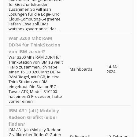
für Geschäftskunden
zusammen So will man
Lösungen für die Edge- und
Cloud-Computing-Segmente
liefern. Etwa soll IBMs
watsonx.governance, das...
War 3200 Mhz RAM
DDR4 für ThinkStation
von IBM zu viel?
War 3200 Mhz RAM DDR4 für
ThinkStation von IBM zu viel?:
14. Mai
Hallo zusammen, ich habe
Mainboards
2024
einen 16 GB 3200 Mhz DDR4
RAM Riegel, mit RGB, in eine
ThinkStation von IBM
eingebaut. Die Station/PC-
Tower ATX, Modell S1C200
hat einen i5 Prozessor, hatte
vorher einen...
IBM A31 (alt) Mobility
Radeon Grafiktreiber
finden?
IBM A31 (alt) Mobility Radeon
Grafiktreiber finden?: Guten
Software &
12. Februar