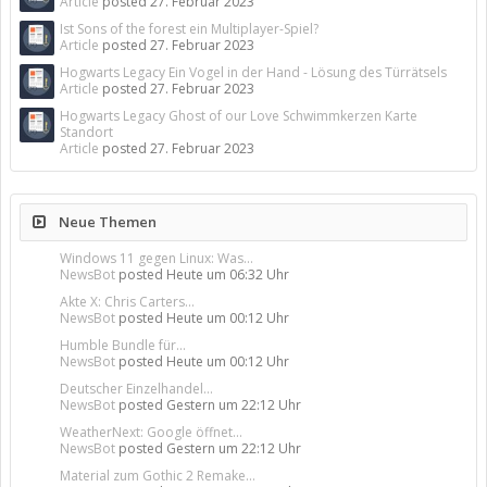
Article
posted
27. Februar 2023
Ist Sons of the forest ein Multiplayer-Spiel?
Article
posted
27. Februar 2023
Hogwarts Legacy Ein Vogel in der Hand - Lösung des Türrätsels
Article
posted
27. Februar 2023
Hogwarts Legacy Ghost of our Love Schwimmkerzen Karte
Standort
Article
posted
27. Februar 2023
Neue Themen
Windows 11 gegen Linux: Was...
NewsBot
posted
Heute um 06:32 Uhr
Akte X: Chris Carters...
NewsBot
posted
Heute um 00:12 Uhr
Humble Bundle für...
NewsBot
posted
Heute um 00:12 Uhr
Deutscher Einzelhandel...
NewsBot
posted
Gestern um 22:12 Uhr
WeatherNext: Google öffnet...
NewsBot
posted
Gestern um 22:12 Uhr
Material zum Gothic 2 Remake...