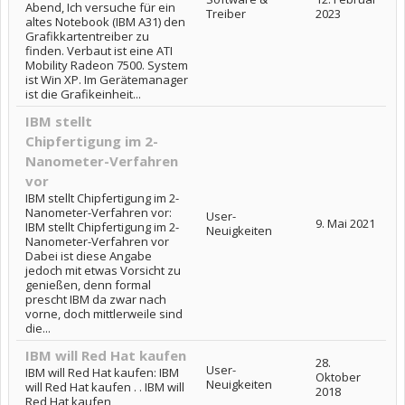
Abend, Ich versuche für ein
Treiber
2023
altes Notebook (IBM A31) den
Grafikkartentreiber zu
finden. Verbaut ist eine ATI
Mobility Radeon 7500. System
ist Win XP. Im Gerätemanager
ist die Grafikeinheit...
IBM stellt
Chipfertigung im 2-
Nanometer-Verfahren
vor
IBM stellt Chipfertigung im 2-
Nanometer-Verfahren vor:
User-
9. Mai 2021
IBM stellt Chipfertigung im 2-
Neuigkeiten
Nanometer-Verfahren vor
Dabei ist diese Angabe
jedoch mit etwas Vorsicht zu
genießen, denn formal
prescht IBM da zwar nach
vorne, doch mittlerweile sind
die...
IBM will Red Hat kaufen
28.
User-
IBM will Red Hat kaufen: IBM
Oktober
Neuigkeiten
will Red Hat kaufen . . IBM will
2018
Red Hat kaufen