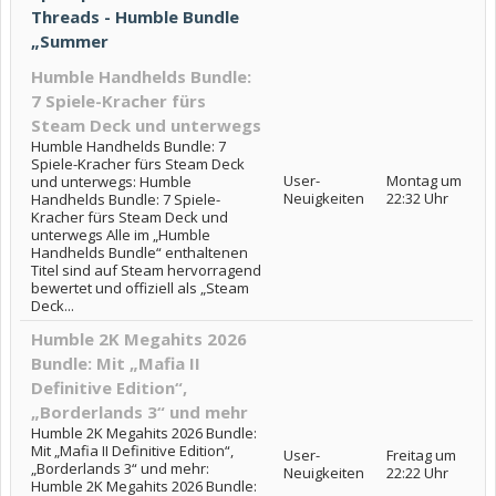
Threads - Humble Bundle
„Summer
Humble Handhelds Bundle:
7 Spiele-Kracher fürs
Steam Deck und unterwegs
Humble Handhelds Bundle: 7
Spiele-Kracher fürs Steam Deck
User-
Montag um
und unterwegs: Humble
Neuigkeiten
22:32 Uhr
Handhelds Bundle: 7 Spiele-
Kracher fürs Steam Deck und
unterwegs Alle im „Humble
Handhelds Bundle“ enthaltenen
Titel sind auf Steam hervorragend
bewertet und offiziell als „Steam
Deck...
Humble 2K Megahits 2026
Bundle: Mit „Mafia II
Definitive Edition“,
„Borderlands 3“ und mehr
Humble 2K Megahits 2026 Bundle:
Mit „Mafia II Definitive Edition“,
User-
Freitag um
„Borderlands 3“ und mehr:
Neuigkeiten
22:22 Uhr
Humble 2K Megahits 2026 Bundle: