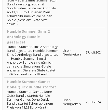
Gold Medal Games Summer 2024
Bundle versorgt euch mit
Sportspielen Einsteigen könnt ihr
ab 11,08 Euro. Für jenen Preis
erhaltet ihr nämlich die beiden
Spiele „Session: Skate Sim“
sowie...
Humble Summer Sims 2
Anthology Bundle
gestartet
Humble Summer Sims 2 Anthology
User-
Bundle gestartet: Humble Summer
27. Juli 2024
Neuigkeiten
Sims 2 Anthology Bundle gestartet
Im Humble Summer Sims 2
Anthology Bundle sind nämlich
zahlreiche Simulations-Spiele
enthalten. Die erste Stufe kostet
4,66 Euro und verheißt euch...
Humble Summer Games
Done Quick Bundle startet
Humble Summer Games Done
Quick Bundle startet: Humble
Summer Games Done Quick
User-
7. Juli 2024
Bundle startet Schon ab einem
Neuigkeiten
Preis von 11,22 Euro könnt ihr