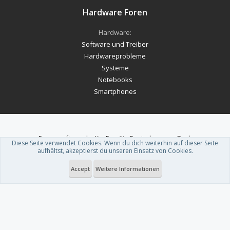
Hardware Foren
Hardware:
Software und Treiber
Hardwareprobleme
Systeme
Notebooks
Smartphones
Forum software by XenForo™
-
Deutsch von xenDach
Diese Seite verwendet Cookies. Wenn du dich weiterhin auf dieser Seite
Theme designed by
ThemeHouse
.
aufhältst, akzeptierst du unseren Einsatz von Cookies.
Accept
Weitere Informationen
Du betrachtest gerade: Humble Bundle veröffentlicht „Summer Sports
Spectacular“-Spielepaket