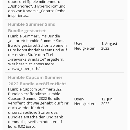
dabei drei Spiele mitnehmen:
„Dishonored“, „Hyperbolica“ und
das von Konamis „Contra“-Reihe
inspirierte...
Humble Summer Sims
Bundle gestartet
Humble Summer Sims Bundle
gestartet: Humble Summer Sims
User-
1. August
Bundle gestartet Schon ab einem
Neuigkeiten
2022
Euro könnt ihr dabei sein und auf
der ersten Stufe den Titel
„Fireworks Simulator“ ergattern.
Wer bereit ist, etwas mehr
auszugeben, erhält...
Humble Capcom Summer
2022 Bundle veröffentlicht
Humble Capcom Summer 2022
Bundle veröffentlicht: Humble
Capcom Summer 2022 Bundle
User-
13. Juni
veröffentlicht Wie gehabt, dürft ihr
Neuigkeiten
2022
euch wieder für drei
unterschiedliche Stufen des
Bundles entscheiden und zahlt
demnach jeweils mindestens 1
Euro, 9,02 Euro...