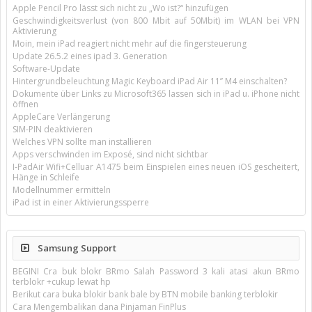
Apple Pencil Pro lässt sich nicht zu „Wo ist?“ hinzufügen
Geschwindigkeitsverlust (von 800 Mbit auf 50Mbit) im WLAN bei VPN
Aktivierung
Moin, mein iPad reagiert nicht mehr auf die fingersteuerung
Update 26.5.2 eines ipad 3. Generation
Software-Update
Hintergrundbeleuchtung Magic Keyboard iPad Air 11’’ M4 einschalten?
Dokumente über Links zu Microsoft365 lassen sich in iPad u. iPhone nicht
öffnen
AppleCare Verlängerung
SIM-PIN deaktivieren
Welches VPN sollte man installieren
Apps verschwinden im Exposé, sind nicht sichtbar
I-PadAir Wifi+Celluar A1475 beim Einspielen eines neuen iOS gescheitert,
Hänge in Schleife
Modellnummer ermitteln
iPad ist in einer Aktivierungssperre
Samsung Support
BEGINI Cra buk blokr BRmo Salah Password 3 kali atasi akun BRmo
terblokr +cukup lewat hp
Berikut cara buka blokir bank bale by BTN mobile banking terblokir
Cara Mengembalikan dana Pinjaman FinPlus