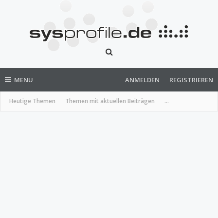
MENU
ANMELDEN
REGISTRIEREN
Heutige Themen
Themen mit aktuellen Beiträgen
...