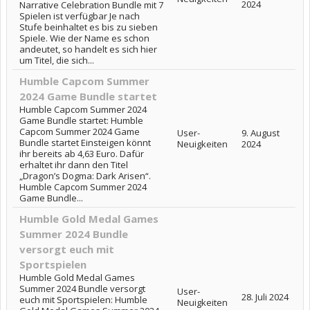
2024
Narrative Celebration Bundle mit 7
Spielen ist verfügbar Je nach
Stufe beinhaltet es bis zu sieben
Spiele. Wie der Name es schon
andeutet, so handelt es sich hier
um Titel, die sich...
Humble Capcom Summer
2024 Game Bundle startet
Humble Capcom Summer 2024
Game Bundle startet: Humble
Capcom Summer 2024 Game
User-
9. August
Bundle startet Einsteigen könnt
Neuigkeiten
2024
ihr bereits ab 4,63 Euro. Dafür
erhaltet ihr dann den Titel
„Dragon’s Dogma: Dark Arisen“.
Humble Capcom Summer 2024
Game Bundle...
Humble Gold Medal Games
Summer 2024 Bundle
versorgt euch mit
Sportspielen
Humble Gold Medal Games
Summer 2024 Bundle versorgt
User-
28. Juli 2024
euch mit Sportspielen: Humble
Neuigkeiten