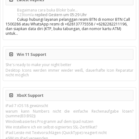
Bagaimana cara buka Blokir bale...
123tomla
replied
Gestern um 05:29 Uhr
Cukup hubungi layanan pelanggan resmi BTN di nomor BTN Call
1500286 atau WhatsApp resmi di +628137775558 / +6282282211196,
dan siapkan data diri (KTP, buku tabungan, dan nomor kartu ATM)
untuk…
Win 11 Support
She's ready to make your night better
Desktop Icons werden immer wieder weiß, dauerhafte Icon Reparatur
nicht möglich
XboX Support
iPad 7 iOS 18 gewünscht
warum kann Numbers nicht die einfache Rechenaufgabe lösen?
(summe(B3:B92))
Windowbasiertes Programm auf dem Ipad nutzen
Wie installiere ich ein selbst-signiertes SSL-Zertifikat?
iPad Leiste mit Textvorschlägen (QuickType) reagiert nicht
eSIM im iPad verwenden