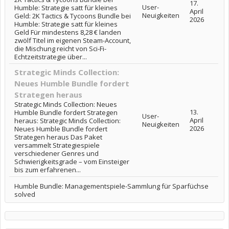
17.
User-
Humble: Strategie satt für kleines
April
Neuigkeiten
Geld: 2K Tactics & Tycoons Bundle bei
2026
Humble: Strategie satt für kleines
Geld Für mindestens 8,28 € landen
zwölf Titel im eigenen Steam-Account,
die Mischung reicht von Sci-Fi-
Echtzeitstrategie über...
Strategic Minds Collection:
Neues Humble Bundle fordert
Strategen heraus
Strategic Minds Collection: Neues
13.
Humble Bundle fordert Strategen
User-
April
heraus: Strategic Minds Collection:
Neuigkeiten
2026
Neues Humble Bundle fordert
Strategen heraus Das Paket
versammelt Strategiespiele
verschiedener Genres und
Schwierigkeitsgrade – vom Einsteiger
bis zum erfahrenen...
Humble Bundle: Managementspiele-Sammlung für Sparfüchse
solved