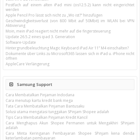
Postfach auf einem alten iPad mini (os12.5.2) kann nicht eingerichtet
werden
Apple Pencil Pro lässt sich nicht zu „Wo ist?“ hinzufügen
Geschwindigkeitsverlust (von 800 Mbit auf 50Mbit) im WLAN bei VPN
Aktivierung
Moin, mein iPad reagiert nicht mehr auf die fingersteuerung
Update 26.5.2 eines ipad 3. Generation
Software-Update
Hintergrundbeleuchtung Magic Keyboard iPad Air 11’’ M4 einschalten?
Dokumente über Links zu Microsoft365 lassen sich in iPad u. iPhone nicht
öffnen
AppleCare Verlängerung
Samsung Support
Cara Membatalkan Pinjaman Indodana
Cara menutup kartu kredit bank mega
Tata Cara Membatalkan Pinjaman Bantusaku
Solusi utama mengatasi tunggakan SPinjam Shopee adalah
Tips Cara Membatalkan Pinjaman Kredit Kancil
Cara Menghapus Akun Shopee Permanen untuk Mengakhiri SPinjam
adalah
Cara Minta Keringanan Pembayaran Shopee SPinjam kena denda
keterlambatan pembayaran