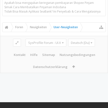
Apakah bisa mengajukan keringanan pembayaran Shopee Pinjam
Simak Cara Membatalkan Pinjaman Indodana
Tidak Bisa Masuk Aplikasi SeaBank? Ini Penyebab & Cara Mengatasinya
Foren
Neuigkeiten
User-Neuigkeiten
SysProfile Forum - UI.X
Deutsch [Du]
Kontakt
Hilfe
Sitemap
Nutzungsbedingungen
Datenschutzerklärung