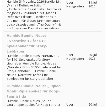
Humble 2K Megahits 2026 Bundle: Mit
User-
31. Juli
„Mafia II Definitive Edition“,
Neuigkeiten
2026
„Borderlands 3“ und mehr: Humble 2K
Megahits 2026 Bundle: Mit „Mafia II
Definitive Edition“, „Borderlands 3“
und mehr Für dieses Jahr nimmt man
beispielsweise auch „The Quarry“ mit
ins Programm. Das ist ein narratives...
Humble Bundle: Neues
„Narrative 12 for $10“-
Spielepaket für Story-
Liebhaber
User-
20. Juli
Humble Bundle: Neues „Narrative 12
Neuigkeiten
2026
for $10“-Spielepaket für Story-
Liebhaber: Humble Bundle: Neues
„Narrative 12 for $10“-Spielepaket für
Story-Liebhaber . . Humble Bundle:
Neues „Narrative 12 for $10“-
Spielepaket für Story-Liebhaber
Humble Bundle: Neues „Squad
Goals“-Spielepaket für Koop-
Fans ist da
Humble Bundle: Neues „Squad
User-
20. Juli
Goals“-Spielepaket für Koop-Fans ist