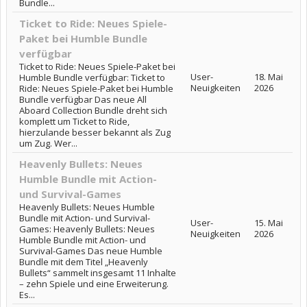
Bundle...
Ticket to Ride: Neues Spiele-
Paket bei Humble Bundle
verfügbar
Ticket to Ride: Neues Spiele-Paket bei
User-
18. Mai
Humble Bundle verfügbar: Ticket to
Neuigkeiten
2026
Ride: Neues Spiele-Paket bei Humble
Bundle verfügbar Das neue All
Aboard Collection Bundle dreht sich
komplett um Ticket to Ride,
hierzulande besser bekannt als Zug
um Zug. Wer...
Heavenly Bullets: Neues
Humble Bundle mit Action-
und Survival-Games
Heavenly Bullets: Neues Humble
Bundle mit Action- und Survival-
User-
15. Mai
Games: Heavenly Bullets: Neues
Neuigkeiten
2026
Humble Bundle mit Action- und
Survival-Games Das neue Humble
Bundle mit dem Titel „Heavenly
Bullets“ sammelt insgesamt 11 Inhalte
– zehn Spiele und eine Erweiterung.
Es...