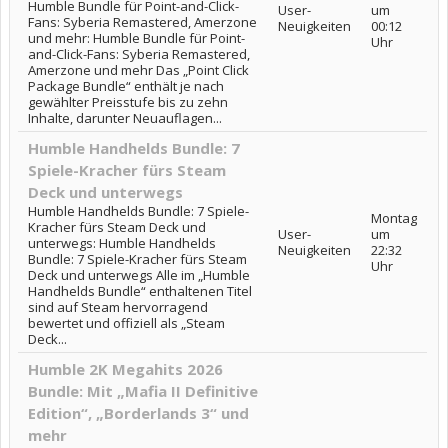
Humble Bundle für Point-and-Click-
User-
um
Fans: Syberia Remastered, Amerzone
Neuigkeiten
00:12
und mehr: Humble Bundle für Point-
Uhr
and-Click-Fans: Syberia Remastered,
Amerzone und mehr Das „Point Click
Package Bundle“ enthält je nach
gewählter Preisstufe bis zu zehn
Inhalte, darunter Neuauflagen...
Humble Handhelds Bundle: 7
Spiele-Kracher fürs Steam
Deck und unterwegs
Humble Handhelds Bundle: 7 Spiele-
Montag
Kracher fürs Steam Deck und
User-
um
unterwegs: Humble Handhelds
Neuigkeiten
22:32
Bundle: 7 Spiele-Kracher fürs Steam
Uhr
Deck und unterwegs Alle im „Humble
Handhelds Bundle“ enthaltenen Titel
sind auf Steam hervorragend
bewertet und offiziell als „Steam
Deck...
Humble 2K Megahits 2026
Bundle: Mit „Mafia II Definitive
Edition“, „Borderlands 3“ und
mehr