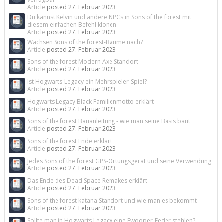
Article
posted
27. Februar 2023
Du kannst Kelvin und andere NPCs in Sons of the forest mit
diesem einfachen Befehl klonen
Article
posted
27. Februar 2023
Wachsen Sons of the forest-Bäume nach?
Article
posted
27. Februar 2023
Sons of the forest Modern Axe Standort
Article
posted
27. Februar 2023
Ist Hogwarts-Legacy ein Mehrspieler-Spiel?
Article
posted
27. Februar 2023
Hogwarts Legacy Black Familienmotto erklärt
Article
posted
27. Februar 2023
Sons of the forest Bauanleitung - wie man seine Basis baut
Article
posted
27. Februar 2023
Sons of the forest Ende erklärt
Article
posted
27. Februar 2023
Jedes Sons of the forest GPS-Ortungsgerät und seine Verwendung
Article
posted
27. Februar 2023
Das Ende des Dead Space Remakes erklärt
Article
posted
27. Februar 2023
Sons of the forest katana Standort und wie man es bekommt
Article
posted
27. Februar 2023
Sollte man in Hogwarts Legacy eine Fwooper-Feder stehlen?