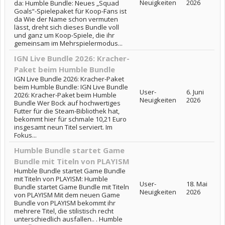
Neuigkeiten
2026
da: Humble Bundle: Neues „Squad
Goals“-Spielepaket für Koop-Fans ist
da Wie der Name schon vermuten
lässt, dreht sich dieses Bundle voll
und ganz um Koop-Spiele, die ihr
gemeinsam im Mehrspielermodus...
IGN Live Bundle 2026: Kracher-
Paket beim Humble Bundle
IGN Live Bundle 2026: Kracher-Paket
beim Humble Bundle: IGN Live Bundle
User-
6. Juni
2026: Kracher-Paket beim Humble
Neuigkeiten
2026
Bundle Wer Bock auf hochwertiges
Futter für die Steam-Bibliothek hat,
bekommt hier für schmale 10,21 Euro
insgesamt neun Titel serviert. Im
Fokus...
Humble Bundle startet Game
Bundle mit Titeln von PLAYISM
Humble Bundle startet Game Bundle
mit Titeln von PLAYISM: Humble
User-
18. Mai
Bundle startet Game Bundle mit Titeln
Neuigkeiten
2026
von PLAYISM Mit dem neuen Game
Bundle von PLAYISM bekommt ihr
mehrere Titel, die stilistisch recht
unterschiedlich ausfallen.. . Humble