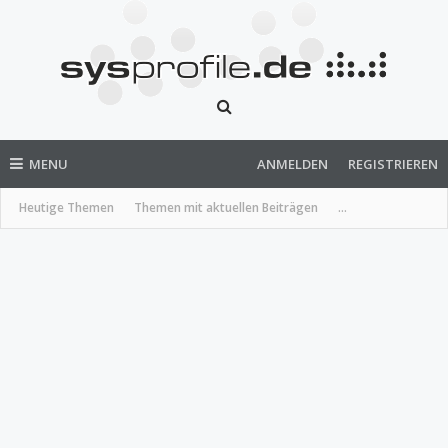
MENU
ANMELDEN
REGISTRIEREN
Heutige Themen
Themen mit aktuellen Beiträgen
...