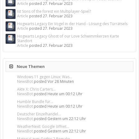
Article
posted
27. Februar 2023
Ist Sons of the forest ein Multiplayer-Spiel?
Article
posted
27. Februar 2023
Hogwarts Legacy Ein Vogel in der Hand - Lösung des Türrätsels
Article
posted
27. Februar 2023
Hogwarts Legacy Ghost of our Love Schwimmkerzen Karte
Standort
Article
posted
27. Februar 2023
Neue Themen
Windows 11 gegen Linux: Was...
NewsBot
posted
Vor 28 Minuten
Akte X: Chris Carters...
NewsBot
posted
Heute um 00:12 Uhr
Humble Bundle für...
NewsBot
posted
Heute um 00:12 Uhr
Deutscher Einzelhandel...
NewsBot
posted
Gestern um 22:12 Uhr
WeatherNext: Google öffnet...
NewsBot
posted
Gestern um 22:12 Uhr
Material zum Gothic 2 Remake...