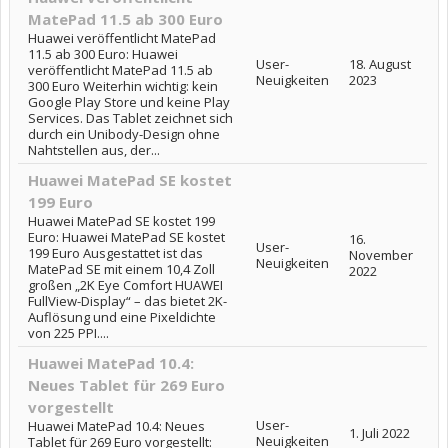
MatePad 11.5 ab 300 Euro
Huawei veröffentlicht MatePad
11.5 ab 300 Euro: Huawei
User-
18. August
veröffentlicht MatePad 11.5 ab
Neuigkeiten
2023
300 Euro Weiterhin wichtig: kein
Google Play Store und keine Play
Services. Das Tablet zeichnet sich
durch ein Unibody-Design ohne
Nahtstellen aus, der...
Huawei MatePad SE kostet
199 Euro
Huawei MatePad SE kostet 199
Euro: Huawei MatePad SE kostet
16.
User-
199 Euro Ausgestattet ist das
November
Neuigkeiten
MatePad SE mit einem 10,4 Zoll
2022
großen „2K Eye Comfort HUAWEI
FullView-Display“ – das bietet 2K-
Auflösung und eine Pixeldichte
von 225 PPI....
Huawei MatePad 10.4:
Neues Tablet für 269 Euro
vorgestellt
User-
Huawei MatePad 10.4: Neues
1. Juli 2022
Neuigkeiten
Tablet für 269 Euro vorgestellt: