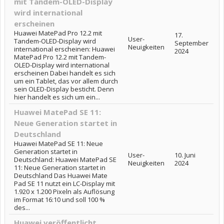
mit Tandem-OLED-Display
wird international
erscheinen
Huawei MatePad Pro 12.2 mit
17.
User-
Tandem-OLED-Display wird
September
Neuigkeiten
international erscheinen: Huawei
2024
MatePad Pro 12.2 mit Tandem-
OLED-Display wird international
erscheinen Dabei handelt es sich
um ein Tablet, das vor allem durch
sein OLED-Display besticht. Denn
hier handelt es sich um ein...
Huawei MatePad SE 11:
Neue Generation startet in
Deutschland
Huawei MatePad SE 11: Neue
Generation startet in
User-
10. Juni
Deutschland: Huawei MatePad SE
Neuigkeiten
2024
11: Neue Generation startet in
Deutschland Das Huawei Mate
Pad SE 11 nutzt ein LC-Display mit
1.920 x 1.200 Pixeln als Auflösung
im Format 16:10 und soll 100 %
des...
Huawei veröffentlicht