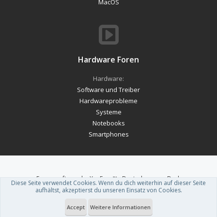
MacOS
Hardware Foren
Hardware:
Software und Treiber
Hardwareprobleme
Systeme
Notebooks
Smartphones
Forum software by XenForo™
-
Deutsch von xenDach
Diese Seite verwendet Cookies. Wenn du dich weiterhin auf dieser Seite
Theme designed by
ThemeHouse
.
aufhältst, akzeptierst du unseren Einsatz von Cookies.
Accept
Weitere Informationen