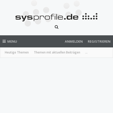
MENU
ANMELDEN
REGISTRIEREN
Heutige Themen
Themen mit aktuellen Beiträgen
...