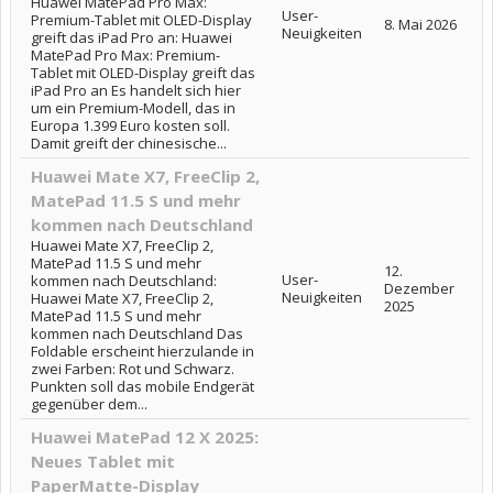
Huawei MatePad Pro Max:
User-
Premium-Tablet mit OLED-Display
8. Mai 2026
Neuigkeiten
greift das iPad Pro an: Huawei
MatePad Pro Max: Premium-
Tablet mit OLED-Display greift das
iPad Pro an Es handelt sich hier
um ein Premium-Modell, das in
Europa 1.399 Euro kosten soll.
Damit greift der chinesische...
Huawei Mate X7, FreeClip 2,
MatePad 11.5 S und mehr
kommen nach Deutschland
Huawei Mate X7, FreeClip 2,
MatePad 11.5 S und mehr
12.
User-
kommen nach Deutschland:
Dezember
Neuigkeiten
Huawei Mate X7, FreeClip 2,
2025
MatePad 11.5 S und mehr
kommen nach Deutschland Das
Foldable erscheint hierzulande in
zwei Farben: Rot und Schwarz.
Punkten soll das mobile Endgerät
gegenüber dem...
Huawei MatePad 12 X 2025:
Neues Tablet mit
PaperMatte-Display