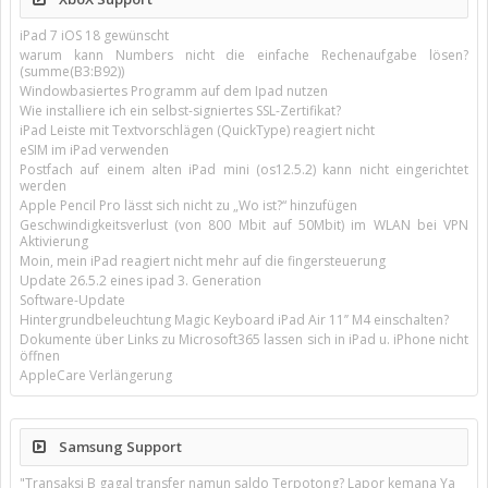
iPad 7 iOS 18 gewünscht
warum kann Numbers nicht die einfache Rechenaufgabe lösen?
(summe(B3:B92))
Windowbasiertes Programm auf dem Ipad nutzen
Wie installiere ich ein selbst-signiertes SSL-Zertifikat?
iPad Leiste mit Textvorschlägen (QuickType) reagiert nicht
eSIM im iPad verwenden
Postfach auf einem alten iPad mini (os12.5.2) kann nicht eingerichtet
werden
Apple Pencil Pro lässt sich nicht zu „Wo ist?“ hinzufügen
Geschwindigkeitsverlust (von 800 Mbit auf 50Mbit) im WLAN bei VPN
Aktivierung
Moin, mein iPad reagiert nicht mehr auf die fingersteuerung
Update 26.5.2 eines ipad 3. Generation
Software-Update
Hintergrundbeleuchtung Magic Keyboard iPad Air 11’’ M4 einschalten?
Dokumente über Links zu Microsoft365 lassen sich in iPad u. iPhone nicht
öffnen
AppleCare Verlängerung
Samsung Support
"Transaksi B gagal transfer namun saldo Terpotong? Lapor kemana Ya