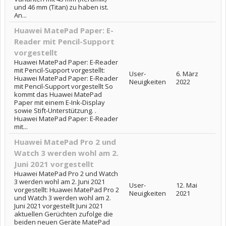
und 46 mm (Titan) zu haben ist.
An...
Huawei MatePad Paper: E-
Reader mit Pencil-Support
vorgestellt
Huawei MatePad Paper: E-Reader
mit Pencil-Support vorgestellt:
User-
6. März
Huawei MatePad Paper: E-Reader
Neuigkeiten
2022
mit Pencil-Support vorgestellt So
kommt das Huawei MatePad
Paper mit einem E-Ink-Display
sowie Stift-Unterstützung. .
Huawei MatePad Paper: E-Reader
mit...
Huawei MatePad Pro 2 und
Watch 3 werden wohl am 2.
Juni 2021 vorgestellt
Huawei MatePad Pro 2 und Watch
3 werden wohl am 2. Juni 2021
User-
12. Mai
vorgestellt: Huawei MatePad Pro 2
Neuigkeiten
2021
und Watch 3 werden wohl am 2.
Juni 2021 vorgestellt Juni 2021
aktuellen Gerüchten zufolge die
beiden neuen Geräte MatePad