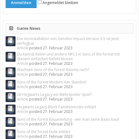
Angemeldet bleiben
Game News
Die Vorinstallation von Genshin Impact Version 3.5 ist jetzt
verfügbar
Article
posted
27. Februar 2023
Du kannst Kelvin und andere NPCs in Sons of the forest mit
diesem einfachen Befehl klonen
Article
posted
27. Februar 2023
Wachsen Sons of the forest-Bäume nach?
Article
posted
27. Februar 2023
Sons of the forest Modern Axe Standort
Article
posted
27. Februar 2023
Ist Hogwarts-Legacy ein Mehrspieler-Spiel?
Article
posted
27. Februar 2023
Hogwarts Legacy Black Familienmotto erklärt
Article
posted
27. Februar 2023
Sons of the forest Bauanleitung - wie man seine Basis baut
Article
posted
27. Februar 2023
Sons of the forest Ende erklärt
Article
posted
27. Februar 2023