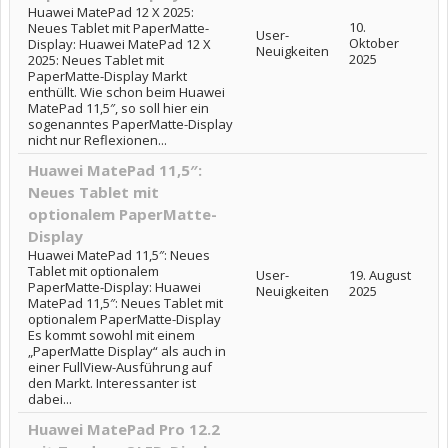
Huawei MatePad 12 X 2025:
10.
Neues Tablet mit PaperMatte-
User-
Oktober
Display: Huawei MatePad 12 X
Neuigkeiten
2025
2025: Neues Tablet mit
PaperMatte-Display Markt
enthüllt. Wie schon beim Huawei
MatePad 11,5″, so soll hier ein
sogenanntes PaperMatte-Display
nicht nur Reflexionen...
Huawei MatePad 11,5″:
Neues Tablet mit
optionalem PaperMatte-
Display
Huawei MatePad 11,5″: Neues
Tablet mit optionalem
User-
19. August
PaperMatte-Display: Huawei
Neuigkeiten
2025
MatePad 11,5″: Neues Tablet mit
optionalem PaperMatte-Display
Es kommt sowohl mit einem
„PaperMatte Display“ als auch in
einer FullView-Ausführung auf
den Markt. Interessanter ist
dabei...
Huawei MatePad Pro 12.2