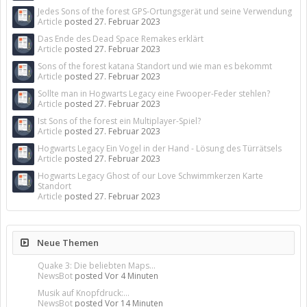
Jedes Sons of the forest GPS-Ortungsgerät und seine Verwendung
Article
posted
27. Februar 2023
Das Ende des Dead Space Remakes erklärt
Article
posted
27. Februar 2023
Sons of the forest katana Standort und wie man es bekommt
Article
posted
27. Februar 2023
Sollte man in Hogwarts Legacy eine Fwooper-Feder stehlen?
Article
posted
27. Februar 2023
Ist Sons of the forest ein Multiplayer-Spiel?
Article
posted
27. Februar 2023
Hogwarts Legacy Ein Vogel in der Hand - Lösung des Türrätsels
Article
posted
27. Februar 2023
Hogwarts Legacy Ghost of our Love Schwimmkerzen Karte
Standort
Article
posted
27. Februar 2023
Neue Themen
Quake 3: Die beliebten Maps...
NewsBot
posted
Vor 4 Minuten
Musik auf Knopfdruck:...
NewsBot
posted
Vor 14 Minuten