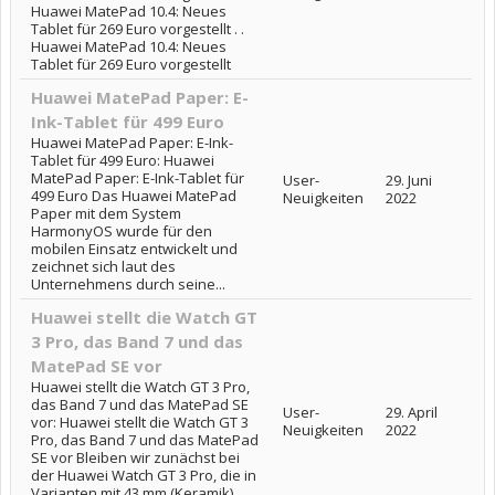
Huawei MatePad 10.4: Neues
Tablet für 269 Euro vorgestellt . .
Huawei MatePad 10.4: Neues
Tablet für 269 Euro vorgestellt
Huawei MatePad Paper: E-
Ink-Tablet für 499 Euro
Huawei MatePad Paper: E-Ink-
Tablet für 499 Euro: Huawei
MatePad Paper: E-Ink-Tablet für
User-
29. Juni
499 Euro Das Huawei MatePad
Neuigkeiten
2022
Paper mit dem System
HarmonyOS wurde für den
mobilen Einsatz entwickelt und
zeichnet sich laut des
Unternehmens durch seine...
Huawei stellt die Watch GT
3 Pro, das Band 7 und das
MatePad SE vor
Huawei stellt die Watch GT 3 Pro,
das Band 7 und das MatePad SE
User-
29. April
vor: Huawei stellt die Watch GT 3
Neuigkeiten
2022
Pro, das Band 7 und das MatePad
SE vor Bleiben wir zunächst bei
der Huawei Watch GT 3 Pro, die in
Varianten mit 43 mm (Keramik)