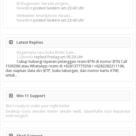
KI-Diagnosen: Gerade jüngere...
NewsBot
posted
Gestern um 23:43 Uhr
Weltweiter Smartphone-Absatz...
NewsBot
posted
Gestern um 23:43 Uhr
Latest Replies
Bagaimana cara buka Blokir bale...
123tomla
replied
Freitag um 05:29 Uhr
Cukup hubungi layanan pelanggan resmi BTN di nomor BTN Call
1500286 atau WhatsApp resmi di +628137775558 / +6282282211196,
dan siapkan data diri (KTP, buku tabungan, dan nomor kartu ATM)
untuk…
Win 11 Support
She's ready to make your night better
Desktop Icons werden immer wieder weiß, dauerhafte Icon Reparatur
nicht möglich
XboX Support