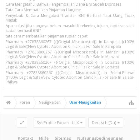
Cara Mengetahui Bahwa Pengembalian Dana BNI Sudah Diproses
Tata Cara Membatalkan Pinjaman Uangme
Penyebab & Cara Mengatasi Transfer BNI Berhasil Tapi Uang Tidak
Masuk
Apa solusi jika uangnya belum masuk di rekening tujuan, tapi transaksi
sudah berhasil BNI?
tata cara membatalkan pinjaman rupiah cepat
Pharmacy +27838860267 {{{Origial Misoprostol}} In Kampala ((100%
Legit & Safe))New Cytotec Abortion Clinic Pills For Sale In Kampala
Pharmacy +27838860267 {{{Origial Misoprostol}} In Manzini ((100%
Legit & Safe))New Cytotec Abortion Clinic Pills For Sale In Manzini
Pharmacy +27838860267 {{{Origial Misoprostol}} In Lobatse ((100%
Legit & Safe))New Cytotec Abortion Clinic Pills For Sale In Lobatse
Pharmacy +27838860267 {{{Origial Misoprostol}} In Selebi-Phikwe
((100% Legit & Safe))New Cytotec Abortion Clinic Pills For Sale In Selebi-
Phikwe
Foren
Neuigkeiten
User-Neuigkeiten
SysProfile Forum - UI.X
Deutsch [Du]
Kontakt
Hilfe
Sitemap
Nutzungsbedingungen