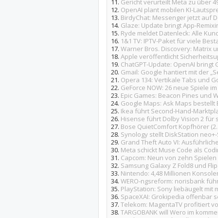
11.
Gericht verurteilt Meta zu über 4
12.
OpenAI plant mobilen KI-Lautspr
13.
BirdyChat: Messenger jetzt auf 
14.
Glaze: Update bringt App-Remixi
15.
Ryde meldet Datenleck: Alle Kun
16.
1&1 TV: IPTV-Paket für viele Be
17.
Warner Bros. Discovery: Matrix 
18.
Apple veröffentlicht Sicherhei
19.
ChatGPT-Update: OpenAI bringt GP
20.
Gmail: Google hantiert mit der „
21.
Opera 134: Vertikale Tabs und Go
22.
GeForce NOW: 26 neue Spiele im
23.
Epic Games: Beacon Pines und W
24.
Google Maps: Ask Maps bestellt 
25.
Ikea führt Second-Hand-Marktplat
26.
Hisense führt Dolby Vision 2 für
27.
Bose QuietComfort Kopfhörer (2.
28.
Synology stellt DiskStation neo
29.
Grand Theft Auto VI: Ausführlicher
30.
Meta schickt Muse Code als Codi
31.
Capcom: Neun von zehn Spielen w
32.
Samsung Galaxy Z Fold8 und Flip
33.
Nintendo: 4,48 Millionen Konsole
34.
WERO-ngsreform: norisbank führ
35.
PlayStation: Sony liebäugelt mi
36.
SpaceXAI: Grokipedia offenbar se
37.
Telekom: MagentaTV profitiert v
38.
TARGOBANK will Wero im kommen