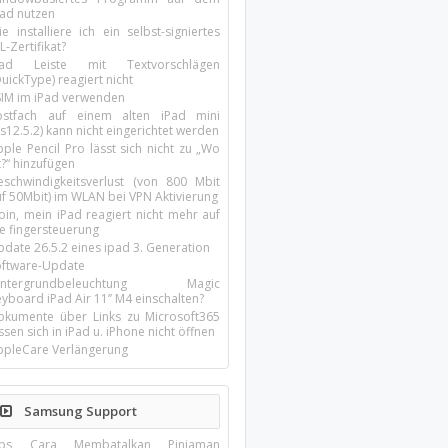
pad nutzen
e installiere ich ein selbst-signiertes
L-Zertifikat?
Pad Leiste mit Textvorschlägen
uickType) reagiert nicht
SIM im iPad verwenden
ostfach auf einem alten iPad mini
s12.5.2) kann nicht eingerichtet werden
ple Pencil Pro lässt sich nicht zu „Wo
t?“ hinzufügen
eschwindigkeitsverlust (von 800 Mbit
uf 50Mbit) im WLAN bei VPN Aktivierung
oin, mein iPad reagiert nicht mehr auf
ie fingersteuerung
pdate 26.5.2 eines ipad 3. Generation
oftware-Update
intergrundbeleuchtung Magic
yboard iPad Air 11’’ M4 einschalten?
okumente über Links zu Microsoft365
ssen sich in iPad u. iPhone nicht öffnen
ppleCare Verlängerung
Samsung Support
ips Cara Membatalkan Pinjaman