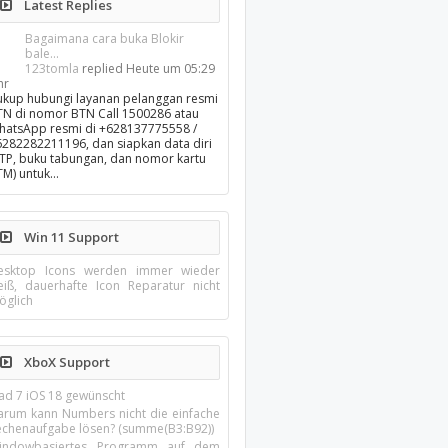
Latest Replies
Bagaimana cara buka Blokir
bale...
123tomla
replied
Heute um 05:29
hr
ukup hubungi layanan pelanggan resmi
TN di nomor BTN Call 1500286 atau
hatsApp resmi di +628137775558 /
6282282211196, dan siapkan data diri
KTP, buku tabungan, dan nomor kartu
TM) untuk…
Win 11 Support
esktop Icons werden immer wieder
eiß, dauerhafte Icon Reparatur nicht
öglich
XboX Support
Pad 7 iOS 18 gewünscht
arum kann Numbers nicht die einfache
echenaufgabe lösen? (summe(B3:B92))
indowbasiertes Programm auf dem