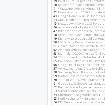
39.
Pixel 11 Pro: HiLight soll Kontak
40.
Minecraft für die Nintendo Switc
41.
WhatsApp: Admins können KI-Inh
42.
Home Assistant 2026.8: Update st
43.
Google Home: August-Update brin
44.
Xbox Insider erhalten mehr Kontr
45.
Nextpad++ 1.1.0: macOS-Portieru
46.
Amazon Kindle Update 5.19.6 verö
47.
Prime Video sichert sich Rechte
48.
Sennheiser Momentum True Wirel
49.
Disney+ zeigt euch bald Content 
50.
LEGO Harry Potter: Zaubereimini
51.
Gemini Notebook: Erweiterte Not
52.
Amazon verkürzt die Rückgabefri
53.
Mehr als 100.000 Anträge für E-A
54.
TP-Link warnt vor Sicherheitsl
55.
Pokémon Pokopia: Erste Erweite
56.
Google Pixel Tag: Leak nennt P
57.
Volkswagen-App: Digitaler Schlüs
58.
Samsung SmartThings erhält wohl
59.
Proton Pass verbessert Autofill u
60.
„God of War“: Dave Bautista soll
61.
Google stellt Google Assistant a
62.
Revolut: Neue Tagesgeldkonten 
63.
Signal erlaubt jetzt Tablets und
64.
Übernahme abgeschlossen: Electr
65.
Netflix schaltet 4K-Streaming in
66.
ING Deutschland will Kreditkarte