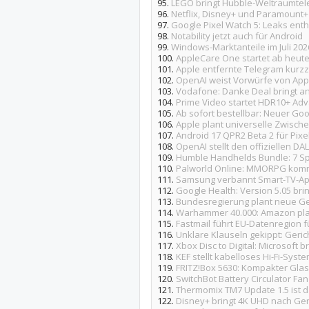
95.
LEGO bringt Hubble-Weltraumtel
96.
Netflix, Disney+ und Paramount
97.
Google Pixel Watch 5: Leaks enth
98.
Notability jetzt auch für Android
99.
Windows-Marktanteile im Juli 202
100.
AppleCare One startet ab heute
101.
Apple entfernte Telegram kurzz
102.
OpenAI weist Vorwürfe von Appl
103.
Vodafone: Danke Deal bringt a
104.
Prime Video startet HDR10+ A
105.
Ab sofort bestellbar: Neuer Go
106.
Apple plant universelle Zwische
107.
Android 17 QPR2 Beta 2 für Pix
108.
OpenAI stellt den offiziellen DA
109.
Humble Handhelds Bundle: 7 Sp
110.
Palworld Online: MMORPG kom
111.
Samsung verbannt Smart-TV-Apps
112.
Google Health: Version 5.05 br
113.
Bundesregierung plant neue Ge
114.
Warhammer 40.000: Amazon plant
115.
Fastmail führt EU-Datenregion 
116.
Unklare Klauseln gekippt: Geric
117.
Xbox Disc to Digital: Microsoft 
118.
KEF stellt kabelloses Hi-Fi-Syst
119.
FRITZ!Box 5630: Kompakter Glasf
120.
SwitchBot Battery Circulator Fan 
121.
Thermomix TM7 Update 1.5 ist 
122.
Disney+ bringt 4K UHD nach Geri