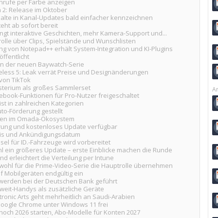
tanrufe per Farbe anzeigen
h 2: Release im Oktober
alte in Kanal-Updates bald einfacher kennzeichnen
eht ab sofort bereit
gt interaktive Geschichten, mehr Kamera-Support und...
olle über Clips, Spielstände und Wunschlisten
ng von Notepad++ erhält System-Integration und KI-Plugins
ffentlicht
 an der neuen Baywatch-Serie
ess 5: Leak verrät Preise und Designänderungen
von TikTok
sterium als großes Sammlerset
Ar
ebook-Funktionen für Pro-Nutzer freigeschaltet
st in zahlreichen Kategorien
uto-Förderung gestellt
ücken im Omada-Ökosystem
rung und kostenloses Update verfügbar
reis und Ankündigungsdatum
sel für ID.-Fahrzeuge wird vorbereitet
 ein größeres Update – erste Einblicke machen die Runde
nd erleichtert die Verteilung per Intune
 wohl für die Prime-Video-Serie die Hauptrolle übernehmen
uf Mobilgeräten endgültig ein
werden bei der Deutschen Bank geführt
 Zweit-Handys als zusätzliche Geräte
onic Arts geht mehrheitlich an Saudi-Arabien
 Google Chrome unter Windows 11 frei
 noch 2026 starten, Abo-Modelle für Konten 2027