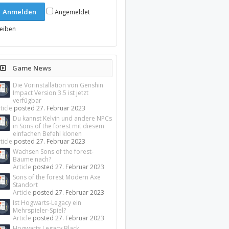
Angemeldet
leiben
Game News
Die Vorinstallation von Genshin
Impact Version 3.5 ist jetzt
verfügbar
ticle
posted
27. Februar 2023
Du kannst Kelvin und andere NPCs
in Sons of the forest mit diesem
einfachen Befehl klonen
ticle
posted
27. Februar 2023
Wachsen Sons of the forest-
Bäume nach?
Article
posted
27. Februar 2023
Sons of the forest Modern Axe
Standort
Article
posted
27. Februar 2023
Ist Hogwarts-Legacy ein
Mehrspieler-Spiel?
Article
posted
27. Februar 2023
Hogwarts Legacy Black