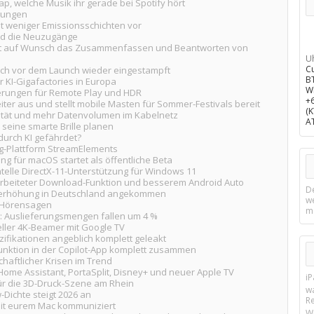
p, welche Musik ihr gerade bei Spotify hört
rungen
it weniger Emissionsschichten vor
ind die Neuzugänge
mt auf Wunsch das Zusammenfassen und Beantworten von
U
C
och vor dem Launch wieder eingestampft
B
für KI-Gigafactories in Europa
W
ierungen für Remote Play und HDR
+
ter aus und stellt mobile Masten für Sommer-Festivals bereit
(
ität und mehr Datenvolumen im Kabelnetz
A
 seine smarte Brille planen
 durch KI gefährdet?
ng-Plattform StreamElements
für macOS startet als öffentliche Beta
telle DirectX-11-Unterstützung für Windows 11
erarbeiteter Download-Funktion und besserem Android Auto
D
eiserhöhung in Deutschland angekommen
w
m Hörensagen
m
: Auslieferungsmengen fallen um 4 %
ller 4K-Beamer mit Google TV
zifikationen angeblich komplett geleakt
Funktion in der Copilot-App komplett zusammen
chaftlicher Krisen im Trend
ome Assistant, PortaSplit, Disney+ und neuer Apple TV
i
ür die 3D-Druck-Szene am Rhein
w
Dichte steigt 2026 an
R
 mit eurem Mac kommuniziert
W