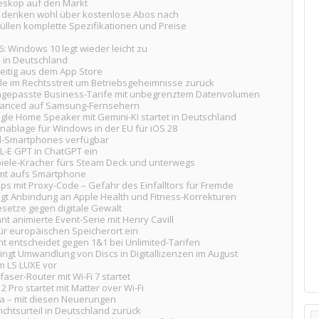
eskop auf den Markt
+ denken wohl über kostenlose Abos nach
üllen komplette Spezifikationen und Preise
6: Windows 10 legt wieder leicht zu
 in Deutschland
eitig aus dem App Store
e im Rechtsstreit um Betriebsgeheimnisse zurück
ngepasste Business-Tarife mit unbegrenztem Datenvolumen
dvanced auf Samsung-Fernsehern
ogle Home Speaker mit Gemini-KI startet in Deutschland
nablage für Windows in der EU für iOS 28
el-Smartphones verfügbar
LL-E GPT in ChatGPT ein
iele-Kracher fürs Steam Deck und unterwegs
mt aufs Smartphone
 mit Proxy-Code – Gefahr des Einfalltors für Fremde
ingt Anbindung an Apple Health und Fitness-Korrekturen
setze gegen digitale Gewalt
 animierte Event-Serie mit Henry Cavill
für europäischen Speicherort ein
ht entscheidet gegen 1&1 bei Unlimited-Tarifen
bringt Umwandlung von Discs in Digitallizenzen im August
em LS LUXE vor
aser-Router mit Wi-Fi 7 startet
2 Pro startet mit Matter over Wi-Fi
da – mit diesen Neuerungen
chtsurteil in Deutschland zurück