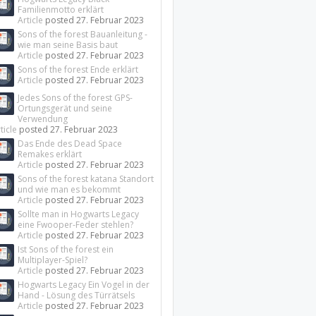
Familienmotto erklärt
Article
posted
27. Februar 2023
Sons of the forest Bauanleitung -
wie man seine Basis baut
Article
posted
27. Februar 2023
Sons of the forest Ende erklärt
Article
posted
27. Februar 2023
Jedes Sons of the forest GPS-
Ortungsgerät und seine
Verwendung
ticle
posted
27. Februar 2023
Das Ende des Dead Space
Remakes erklärt
Article
posted
27. Februar 2023
Sons of the forest katana Standort
und wie man es bekommt
Article
posted
27. Februar 2023
Sollte man in Hogwarts Legacy
eine Fwooper-Feder stehlen?
Article
posted
27. Februar 2023
Ist Sons of the forest ein
Multiplayer-Spiel?
Article
posted
27. Februar 2023
Hogwarts Legacy Ein Vogel in der
Hand - Lösung des Türrätsels
Article
posted
27. Februar 2023