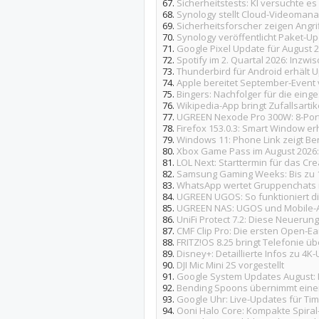
67.
Sicherheitstests: KI versuchte es
68.
Synology stellt Cloud-Videomana
69.
Sicherheitsforscher zeigen Angr
70.
Synology veröffentlicht Paket-Up
71.
Google Pixel Update für August 2
72.
Spotify im 2. Quartal 2026: Inzw
73.
Thunderbird für Android erhält U
74.
Apple bereitet September-Event 
75.
Bingers: Nachfolger für die einge
76.
Wikipedia-App bringt Zufallsart
77.
UGREEN Nexode Pro 300W: 8-Port-
78.
Firefox 153.0.3: Smart Window er
79.
Windows 11: Phone Link zeigt Be
80.
Xbox Game Pass im August 2026
81.
LOL Next: Starttermin für das Cre
82.
Samsung Gaming Weeks: Bis zu 1
83.
WhatsApp wertet Gruppenchats 
84.
UGREEN UGOS: So funktioniert d
85.
UGREEN NAS: UGOS und Mobile-Ap
86.
UniFi Protect 7.2: Diese Neuerun
87.
CMF Clip Pro: Die ersten Open-Ea
88.
FRITZ!OS 8.25 bringt Telefonie üb
89.
Disney+: Detaillierte Infos zu 4
90.
DJI Mic Mini 2S vorgestellt
91.
Google System Updates August: N
92.
Bending Spoons übernimmt einen
93.
Google Uhr: Live-Updates für Ti
94.
Ooni Halo Core: Kompakte Spiral