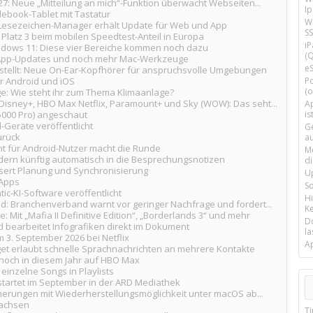
7: Neue „Mitteilung an mich“-Funktion überwacht Webseiten...
I
ebook-Tablet mit Tastatur
Wi
Lesezeichen-Manager erhält Update für Web und App
SS
Platz 3 beim mobilen Speedtest-Anteil in Europa
i
indows 11: Diese vier Bereiche kommen noch dazu
(Q
, App-Updates und noch mehr Mac-Werkzeuge
e
stellt: Neue On-Ear-Kopfhörer für anspruchsvolle Umgebungen
ür Android und iOS
P
(o
e: Wie steht ihr zum Thema Klimaanlage?
Disney+, HBO Max Netflix, Paramount+ und Sky (WOW): Das seht...
Ap
5000 Pro) angeschaut
is
-Geräte veröffentlicht
G
urück
a
nt für Android-Nutzer macht die Runde
M
ern künftig automatisch in die Besprechungsnotizen
d
ssert Planung und Synchronisierung
U
 Apps
S
ic-KI-Software veröffentlicht
H
: Branchenverband warnt vor geringer Nachfrage und fordert...
Ke
 Mit „Mafia II Definitive Edition“, „Borderlands 3“ und mehr
D
d bearbeitet Infografiken direkt im Dokument
la
 3. September 2026 bei Netflix
A
t erlaubt schnelle Sprachnachrichten an mehrere Kontakte
t noch in diesem Jahr auf HBO Max
 einzelne Songs in Playlists
l startet im September in der ARD Mediathek
Sicherungen mit Wiederherstellungsmöglichkeit unter macOS ab...
wachsen
T