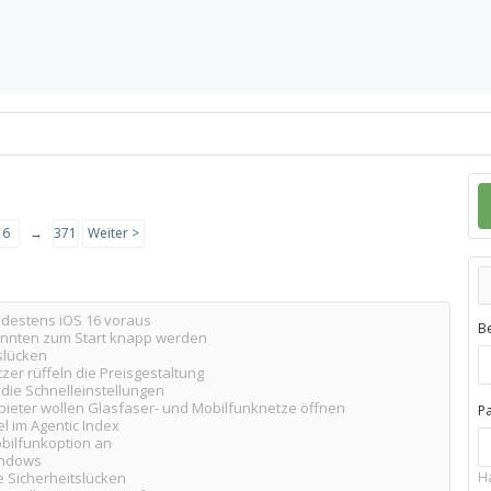
6
→
371
Weiter >
ndestens iOS 16 voraus
B
könnten zum Start knapp werden
slücken
er rüffeln die Preisgestaltung
die Schnelleinstellungen
bieter wollen Glasfaser- und Mobilfunknetze öffnen
P
 im Agentic Index
bilfunkoption an
indows
e Sicherheitslücken
H