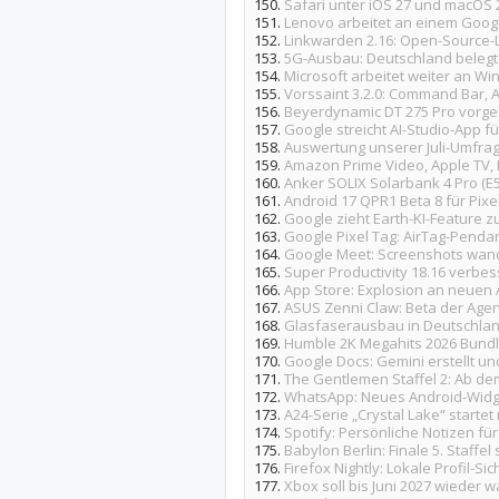
150.
Safari unter iOS 27 und macOS 2
151.
Lenovo arbeitet an einem Googl
152.
Linkwarden 2.16: Open-Source-
153.
5G-Ausbau: Deutschland belegt 
154.
Microsoft arbeitet weiter an W
155.
Vorssaint 3.2.0: Command Bar
156.
Beyerdynamic DT 275 Pro vorge
157.
Google streicht AI-Studio-App f
158.
Auswertung unserer Juli-Umfrag
159.
Amazon Prime Video, Apple TV, 
160.
Anker SOLIX Solarbank 4 Pro (E
161.
Android 17 QPR1 Beta 8 für Pixel
162.
Google zieht Earth-KI-Feature z
163.
Google Pixel Tag: AirTag-Penda
164.
Google Meet: Screenshots wand
165.
Super Productivity 18.16 verbe
166.
App Store: Explosion an neuen
167.
ASUS Zenni Claw: Beta der Agent
168.
Glasfaserausbau in Deutschland
169.
Humble 2K Megahits 2026 Bundle:
170.
Google Docs: Gemini erstellt un
171.
The Gentlemen Staffel 2: Ab dem
172.
WhatsApp: Neues Android-Widge
173.
A24-Serie „Crystal Lake“ starte
174.
Spotify: Persönliche Notizen für
175.
Babylon Berlin: Finale 5. Staffe
176.
Firefox Nightly: Lokale Profil-
177.
Xbox soll bis Juni 2027 wieder 