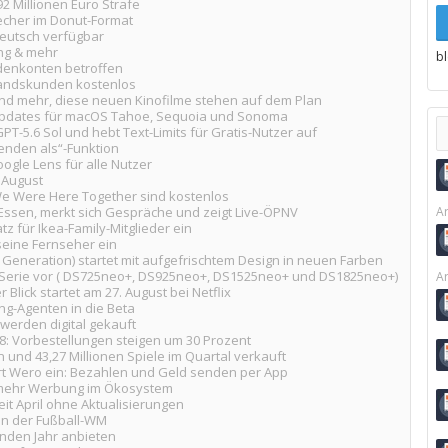
92 Millionen Euro Strafe
echer im Donut-Format
Deutsch verfügbar
ng & mehr
b
denkonten betroffen
standskunden kostenlos
und mehr, diese neuen Kinofilme stehen auf dem Plan
tsupdates für macOS Tahoe, Sequoia und Sonoma
T-5.6 Sol und hebt Text-Limits für Gratis-Nutzer auf
Senden als“-Funktion
ogle Lens für alle Nutzer
 August
e Were Here Together sind kostenlos
Essen, merkt sich Gespräche und zeigt Live-ÖPNV
Ar
z für Ikea-Family-Mitglieder ein
 seine Fernseher ein
 Generation) startet mit aufgefrischtem Design in neuen Farben
+-Serie vor ( DS725neo+, DS925neo+, DS1525neo+ und DS1825neo+)
Ar
 Blick startet am 27. August bei Netflix
ng-Agenten in die Beta
erden digital gekauft
8: Vorbestellungen steigen um 30 Prozent
n und 43,27 Millionen Spiele im Quartal verkauft
t Wero ein: Bezahlen und Geld senden per App
t mehr Werbung im Ökosystem
it April ohne Aktualisierungen
on der Fußball-WM
den Jahr anbieten