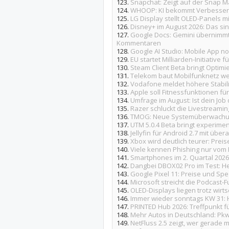
123.
Snapchat: Zeigt auf der Snap Ma
124.
WHOOP: KI bekommt Verbesse
125.
LG Display stellt OLED-Panels m
126.
Disney+ im August 2026: Das s
127.
Google Docs: Gemini übernim
Kommentaren
128.
Google AI Studio: Mobile App n
129.
EU startet Milliarden-Initiative 
130.
Steam Client Beta bringt Optim
131.
Telekom baut Mobilfunknetz wei
132.
Vodafone meldet höhere Stabil
133.
Apple soll Fitnessfunktionen für
134.
Umfrage im August: Ist dein Job
135.
Razer schluckt die Livestreami
136.
TMOG: Neue Systemüberwachung 
137.
UTM 5.0.4 Beta bringt experimen
138.
Jellyfin für Android 2.7 mit üb
139.
Xbox wird deutlich teurer: Pr
140.
Viele kennen Phishing nur vo
141.
Smartphones im 2. Quartal 2026
142.
Dangbei DBOX02 Pro im Test: He
143.
Google Pixel 11: Preise und Spe
144.
Microsoft streicht die Podcast-
145.
OLED-Displays liegen trotz wirts
146.
Immer wieder sonntags KW 31: H
147.
PRINTED Hub 2026: Treffpunkt f
148.
Mehr Autos in Deutschland: Pkw-
149.
NetFluss 2.5 zeigt, wer gerade