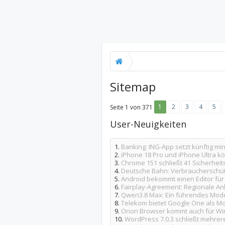
Sitemap
1
2
3
4
5
Seite 1 von 371
User-Neuigkeiten
1.
Banking: ING-App setzt künftig mi
2.
iPhone 18 Pro und iPhone Ultra 
3.
Chrome 151 schließt 41 Sicherheit
4.
Deutsche Bahn: Verbraucherschütz
5.
Android bekommt einen Editor für 
6.
Fairplay-Agreement: Regionale An
7.
Qwen3.8 Max: Ein führendes Model
8.
Telekom bietet Google One als Mo
9.
Orion Browser kommt auch für W
10.
WordPress 7.0.3 schließt mehrer