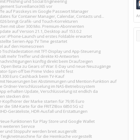
 mit Phishing und Social Engineering
gement Surveillance365 vor
iffe auf Passkeys im Google Passwort Manager
Ar
dates für Container Manager, Calendar, Contacts und...
026 bringt Grafik- und Touch-Korrekturen
ischen mit über 300 Mio. Premium-Abonnenten
pdate auf Version 21.1, Desktop auf 153.0.2
vor: iPhone-Launch und erstes Foldable erwartet
stellte Serien-App TV Time gestartet
ikel auf den Homescreen
Tischladestation mit TFT-Display und App-Steuerung
hält mehr Treffer und direkte KI-Antworten
nachrichtigungen künftig direkt beim Draufzeigen
: Open Beta zu Gears of War: E-Day und neue Neuzugänge
ator-Spin-off bei Prime Video steht fest
.300 Euro Cashback beim TV-Kauf
mit Neuerungen bei Abstimmungen und Mention-Funktion auf
ie Ordner-Verschlüsselung im NAS-Betriebssystem
p erhalten Update, Verschlüsselung ist endlich da
gen stecken drin
r-Kopfhörer der Marke starten für 79,95 Euro
er die SIM-Karte für die FRITZ!Box 6850 5G v2
K-UHD-Geräteliste, HDR-Ausfall und Erstattungen
eue Funktionen für Play Store und Google Wallet
 weiteren Service
mer und Stoppuhr werden breit ausgerollt
-Teigknetmaschine für die Heimküche vorgestellt