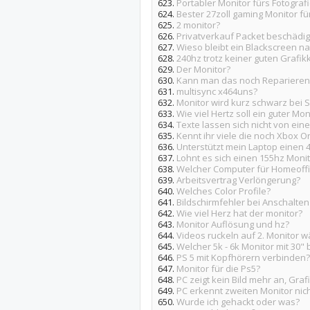
623.
Portabler Monitor fürs Fotograf
624.
Bester 27zoll gaming Monitor fü
625.
2 monitor?
626.
Privatverkauf Packet beschädig
627.
Wieso bleibt ein Blackscreen 
628.
240hz trotz keiner guten Grafik
629.
Der Monitor?
630.
Kann man das noch Reparieren
631.
multisync x464uns?
632.
Monitor wird kurz schwarz be
633.
Wie viel Hertz soll ein guter Mo
634.
Texte lassen sich nicht von ei
635.
Kennt ihr viele die noch Xbox O
636.
Unterstützt mein Laptop einen 4
637.
Lohnt es sich einen 155hz Monit
638.
Welcher Computer für Homeoff
639.
Arbeitsvertrag Verlöngerung?
640.
Welches Color Profile?
641.
Bildschirmfehler bei Anschalten
642.
Wie viel Herz hat der monitor?
643.
Monitor Auflösung und hz?
644.
Videos ruckeln auf 2. Monitor
645.
Welcher 5k - 6k Monitor mit 30" 
646.
PS 5 mit Kopfhörern verbinden?
647.
Monitor für die Ps5?
648.
PC zeigt kein Bild mehr an, Graf
649.
PC erkennt zweiten Monitor nich
650.
Wurde ich gehackt oder was?