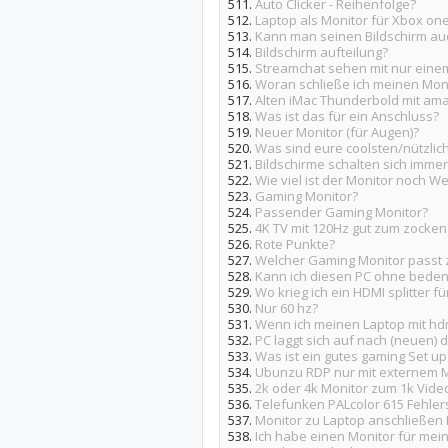
511.
Auto Clicker - Reihenfolge?
512.
Laptop als Monitor für Xbox on
513.
Kann man seinen Bildschirm auc
514.
Bildschirm aufteilung?
515.
Streamchat sehen mit nur eine
516.
Woran schließe ich meinen Moni
517.
Alten iMac Thunderbold mit amaz
518.
Was ist das für ein Anschluss?
519.
Neuer Monitor (für Augen)?
520.
Was sind eure coolsten/nützlic
521.
Bildschirme schalten sich imme
522.
Wie viel ist der Monitor noch We
523.
Gaming Monitor?
524.
Passender Gaming Monitor?
525.
4K TV mit 120Hz gut zum zocken
526.
Rote Punkte?
527.
Welcher Gaming Monitor passt 
528.
Kann ich diesen PC ohne beden
529.
Wo krieg ich ein HDMI splitter f
530.
Nur 60 hz?
531.
Wenn ich meinen Laptop mit hd
532.
PC laggt sich auf nach (neuen) d
533.
Was ist ein gutes gaming Set up
534.
Ubunzu RDP nur mit externem M
535.
2k oder 4k Monitor zum 1k Vid
536.
Telefunken PALcolor 615 Fehle
537.
Monitor zu Laptop anschließen
538.
Ich habe einen Monitor für mein