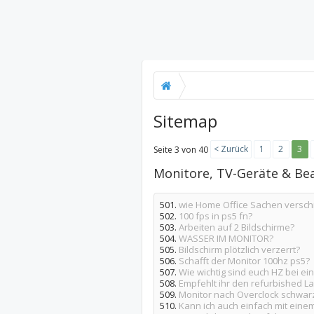
Sitemap
< Zurück
1
2
3
Seite 3 von 40
Monitore, TV-Geräte & B
501.
wie Home Office Sachen verschi
502.
100 fps in ps5 fn?
503.
Arbeiten auf 2 Bildschirme?
504.
WASSER IM MONITOR?
505.
Bildschirm plötzlich verzerrt?
506.
Schafft der Monitor 100hz ps5?
507.
Wie wichtig sind euch HZ bei ei
508.
Empfehlt ihr den refurbished L
509.
Monitor nach Overclock schwar
510.
Kann ich auch einfach mit eine