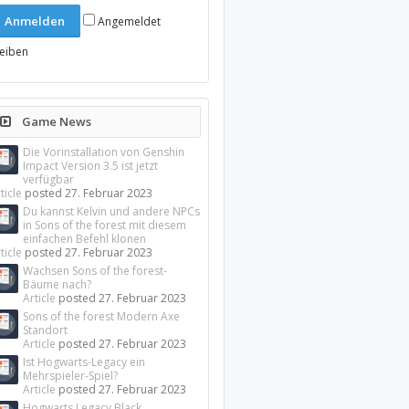
Angemeldet
leiben
Game News
Die Vorinstallation von Genshin
Impact Version 3.5 ist jetzt
verfügbar
ticle
posted
27. Februar 2023
Du kannst Kelvin und andere NPCs
in Sons of the forest mit diesem
einfachen Befehl klonen
ticle
posted
27. Februar 2023
Wachsen Sons of the forest-
Bäume nach?
Article
posted
27. Februar 2023
Sons of the forest Modern Axe
Standort
Article
posted
27. Februar 2023
Ist Hogwarts-Legacy ein
Mehrspieler-Spiel?
Article
posted
27. Februar 2023
Hogwarts Legacy Black