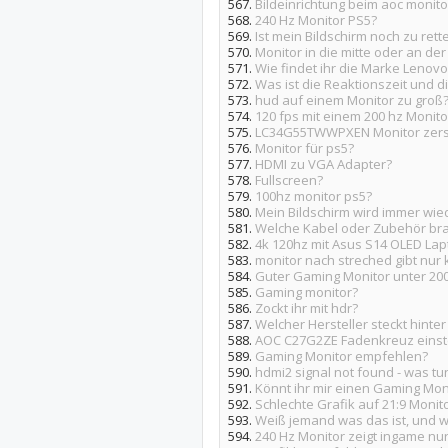
567.
Bildeinrichtung beim aoc monito
568.
240 Hz Monitor PS5?
569.
Ist mein Bildschirm noch zu rett
570.
Monitor in die mitte oder an der
571.
Wie findet ihr die Marke Lenovo
572.
Was ist die Reaktionszeit und d
573.
hud auf einem Monitor zu groß
574.
120 fps mit einem 200 hz Monito
575.
LC34G55TWWPXEN Monitor zers
576.
Monitor für ps5?
577.
HDMI zu VGA Adapter?
578.
Fullscreen?
579.
100hz monitor ps5?
580.
Mein Bildschirm wird immer wie
581.
Welche Kabel oder Zubehör bra
582.
4k 120hz mit Asus S14 OLED Lap
583.
monitor nach streched gibt nur k
584.
Guter Gaming Monitor unter 20
585.
Gaming monitor?
586.
Zockt ihr mit hdr?
587.
Welcher Hersteller steckt hint
588.
AOC C27G2ZE Fadenkreuz einst
589.
Gaming Monitor empfehlen?
590.
hdmi2 signal not found - was tu
591.
Könnt ihr mir einen Gaming Mon
592.
Schlechte Grafik auf 21:9 Monit
593.
Weiß jemand was das ist, und 
594.
240 Hz Monitor zeigt ingame nur