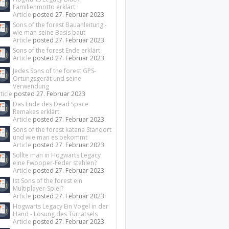
Familienmotto erklärt
Article
posted
27. Februar 2023
Sons of the forest Bauanleitung -
wie man seine Basis baut
Article
posted
27. Februar 2023
Sons of the forest Ende erklärt
Article
posted
27. Februar 2023
Jedes Sons of the forest GPS-
Ortungsgerät und seine
Verwendung
ticle
posted
27. Februar 2023
Das Ende des Dead Space
Remakes erklärt
Article
posted
27. Februar 2023
Sons of the forest katana Standort
und wie man es bekommt
Article
posted
27. Februar 2023
Sollte man in Hogwarts Legacy
eine Fwooper-Feder stehlen?
Article
posted
27. Februar 2023
Ist Sons of the forest ein
Multiplayer-Spiel?
Article
posted
27. Februar 2023
Hogwarts Legacy Ein Vogel in der
Hand - Lösung des Türrätsels
Article
posted
27. Februar 2023