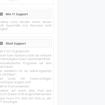
Win 11 Support
esktop Icons werden immer wieder
eiß, dauerhafte Icon Reparatur nicht
öglich
XboX Support
Pad 7 iOS 18 gewünscht
arum kann Numbers nicht die einfache
echenaufgabe lösen? (summe(B3:B92))
indowbasiertes Programm auf dem
pad nutzen
e installiere ich ein selbst-signiertes
L-Zertifikat?
Pad Leiste mit Textvorschlägen
uickType) reagiert nicht
SIM im iPad verwenden
ostfach auf einem alten iPad mini
s12.5.2) kann nicht eingerichtet werden
ple Pencil Pro lässt sich nicht zu „Wo
t?“ hinzufügen