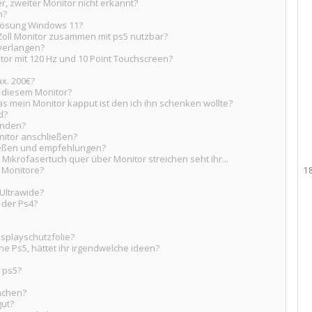
, zweiter Monitor nicht erkannt?
n?
flösung Windows 11?
 Zoll Monitor zusammen mit ps5 nutzbar?
 verlangen?
tor mit 120 Hz und 10 Point Touchscreen?
x. 200€?
t diesem Monitor?
 mein Monitor kapput ist den ich ihn schenken wollte?
d?
inden?
itor anschließen?
ießen und empfehlungen?
 Mikrofasertuch quer über Monitor streichen seht ihr...
 Monitore?
1
 Ultrawide?
 der Ps4?
splayschutzfolie?
ne Ps5, hättet ihr irgendwelche ideen?
e ps5?
machen?
gut?