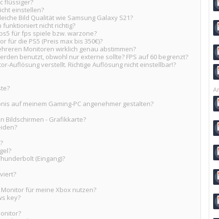
c flüssiger?
cht einstellen?
leiche Bild Qualität wie Samsung Galaxy S21?
funktioniert nicht richtig?
ps5 für fps spiele bzw. warzone?
r für die PS5 (Preis max bis 350€)?
hreren Monitoren wirklich genau abstimmen?
erden benutzt, obwohl nur externe sollte? FPS auf 60 begrenzt?
-Auflösung verstellt. Richtige Auflösung nicht einstellbar!?
ste?
Ar
ebnis auf meinem Gaming-PC angenehmer gestalten?
 Bildschirmen - Grafikkarte?
eiden?
?
gel?
Thunderbolt (Eingang)?
viert?
 Monitor für meine Xbox nutzen?
ws key?
onitor?