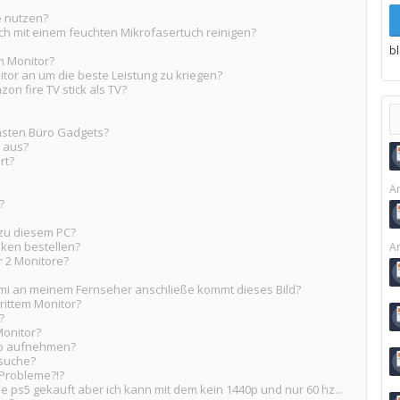
e nutzen?
h mit einem feuchten Mikrofasertuch reinigen?
b
m Monitor?
tor an um die beste Leistung zu kriegen?
on fire TV stick als TV?
hsten Büro Gadgets?
r aus?
rt?
Ar
?
zu diesem PC?
ken bestellen?
Ar
ür 2 Monitore?
mi an meinem Fernseher anschließe kommt dieses Bild?
rittem Monitor?
?
onitor?
eo aufnehmen?
rsuche?
 Probleme?!?
e ps5 gekauft aber ich kann mit dem kein 1440p und nur 60 hz...