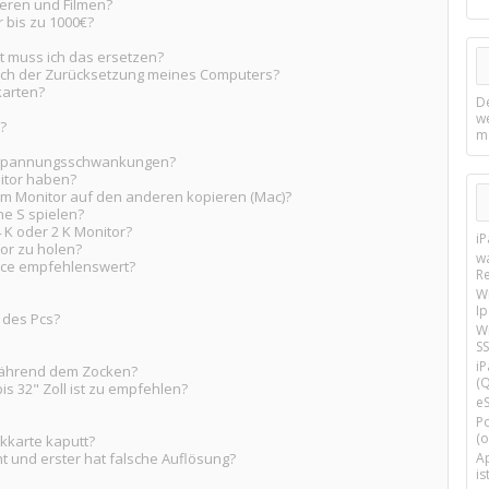
ieren und Filmen?
r bis zu 1000€?
t muss ich das ersetzen?
nach der Zurücksetzung meines Computers?
karten?
D
w
?
m
i Spannungsschwankungen?
nitor haben?
nem Monitor auf den anderen kopieren (Mac)?
ne S spielen?
 K oder 2 K Monitor?
i
or zu holen?
w
ice empfehlenswert?
R
W
I
 des Pcs?
Wi
SS
i
 während dem Zocken?
(Q
bis 32" Zoll ist zu empfehlen?
e
P
(o
ikkarte kaputt?
t und erster hat falsche Auflösung?
Ap
is