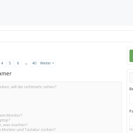
4
5
6
→
40
Weiter >
eamer
cken, will die nichtmehr sehen?
B
P
nem Monitor?
aptop?
z, was machen?
m Monitor und Tastatur zocken?
H