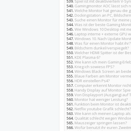
539.
Spiel ist mit deaktiviertem V-Syn
540.
Gamingmonitor AOC lässt sich ni
541.
Welche Monitor hat genau die g
542.
Dockingstation an PC, Bildschirm 
543.
Suche einen Monitor für meine 
544.
Was ist der beste Gaming Monito
545.
Wie Windows 10 Desktop mit me
546.
Laptop interne + externe GPU w
547.
Windows 10. Nach Update Monitor
548.
Was für einen Monitor habt ihr?
549.
Bildschirm dunkel/verspiegelt?
550.
Welcher HDMI Spitter ist der Be
551.
KDE Plasma 6?
552.
Wie kann ich mein Gaming-Erl
553.
Krieg ich sowieso FPS?
554.
Windows Black Screen an beiden
555.
Blaue Farben am Monitor verm
556.
HDR einstellen Ps4?
557.
Computer erkennt Monitor nicht
558.
Handy Display auf Monitor Spie
559.
Von Displayport (Ausgang) auf 
560.
Monitor hat weniger Leistung?
561.
Funktion beim Monitor ist deakti
562.
Netflix youtube Grafik schlecht?
563.
Wie kann ich meinen Laptop als
564.
Qualität schlecht wegen Windo
565.
Mauszeiger springen lassen?
566.
Wofür benutzt ihr euren Zweitm