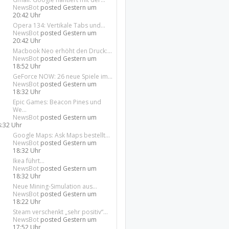
NewsBot
posted
Gestern um
20:42 Uhr
Opera 134: Vertikale Tabs und...
NewsBot
posted
Gestern um
20:42 Uhr
Macbook Neo erhöht den Druck:...
NewsBot
posted
Gestern um
18:52 Uhr
GeForce NOW: 26 neue Spiele im...
NewsBot
posted
Gestern um
18:32 Uhr
Epic Games: Beacon Pines und
We...
NewsBot
posted
Gestern um
8:32 Uhr
Google Maps: Ask Maps bestellt...
NewsBot
posted
Gestern um
18:32 Uhr
Ikea führt...
NewsBot
posted
Gestern um
18:32 Uhr
Neue Mining-Simulation aus...
NewsBot
posted
Gestern um
18:22 Uhr
Steam verschenkt „sehr positiv“...
NewsBot
posted
Gestern um
17:52 Uhr