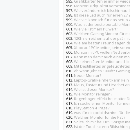
595.
Grafikkartenfehler immer wieder
596.
Monitor Bildqualität verschiede
597.
Wie verändere ich bilschirmau
598.
Ist diese Led auch für einen 27
599.
Wie viel kann ich für das setup
600.
Was ist der beste portable Moni
601.
Wie viel ist mein PC wert?
602.
Welchen Gaming Monitor für ma
603.
120hz erreichen auf der ps5 mi
604.
Wie am besten Freund sagen das
605.
Xbox auf PC Monitor, kein soun
606.
Monitor mit PC wollen Ned verb
607.
Kann man damit auch einen mon
608.
Wie einen 2ten Monitor anschl
609.
Mit Destilliertes angefeuchtetes
610.
Ab wann gibt es 1000hz Gaming
611.
Neuer Monitor?
612.
Laptop-Grafikeinheit kann kein
613.
Maus, Tastatur und Headset an
614.
Wie ist dieser Monitor?
615.
Wie Monitor reinigen?
616.
Regenbogeneffekt bei matter Di
617.
Ich suche einen Monitor für mei
618.
PlayStation 4 Frage?
619.
was für ein pc bildschirm für di
620.
Welchen Monitor für die Ps5?
621.
Sollte ich mir bei UPS Sorgen 
622.
Ist der Touchscreen Bildschirm 