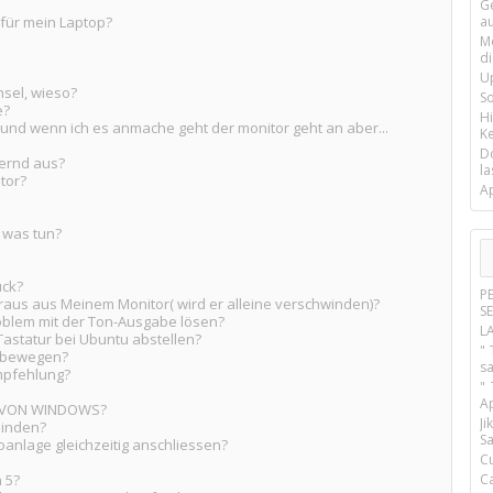
G
 für mein Laptop?
a
M
d
U
hsel, wieso?
S
e?
H
und wenn ich es anmache geht der monitor geht an aber...
Ke
D
ernd aus?
la
tor?
A
 was tun?
ück?
P
 raus aus Meinem Monitor( wird er alleine verschwinden)?
S
blem mit der Ton-Ausgabe lösen?
L
Tastatur bei Ubuntu abstellen?
" 
erbewegen?
s
mpfehlung?
"
A
N VON WINDOWS?
J
binden?
Sa
anlage gleichzeitig anschliessen?
C
 5?
C