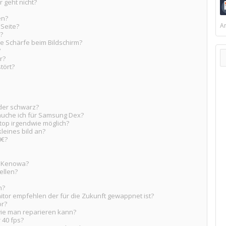
r geht nicht?
en?
Ar
 Seite?
?
ie Schärfe beim Bildschirm?
?
r?
tört?
der schwarz?
uche ich für Samsung Dex?
top irgendwie möglich?
leines bild an?
0€?
er Kenowa?
ellen?
n?
itor empfehlen der für die Zukunft gewappnet ist?
or?
wie man reparieren kann?
 40 fps?