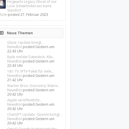
Hogwarts Legacy Ghost of our
Love Schwimmkerzen Karte
Standort
ticle
posted
27. Februar 2023
Neue Themen
Glaze: Update bringt...
NewsBot
posted
Gestern um
22:43 Uhr
Ryde meldet Datenleck: Alle...
NewsBot
posted
Gestern um
22:43 Uhr
1&1 TV: IPTV-Paket für viele...
NewsBot
posted
Gestern um
21:42 Uhr
Warner Bros. Discovery: Matrix...
NewsBot
posted
Gestern um
20:42 Uhr
Apple veröffentlicht...
NewsBot
posted
Gestern um
20:42 Uhr
ChatGPT-Update: OpenAI bringt...
NewsBot
posted
Gestern um
20:42 Uhr
Gmail: Google hantiert mit der...