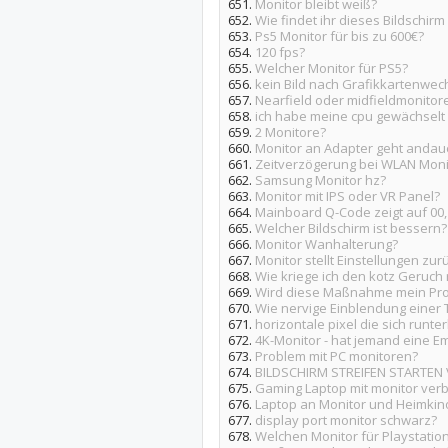
651.
Monitor bleibt weiß?
652.
Wie findet ihr dieses Bildschirm
653.
Ps5 Monitor für bis zu 600€?
654.
120 fps?
655.
Welcher Monitor für PS5?
656.
kein Bild nach Grafikkartenwec
657.
Nearfield oder midfieldmonitor
658.
ich habe meine cpu gewächselt 
659.
2 Monitore?
660.
Monitor an Adapter geht andau
661.
Zeitverzögerung bei WLAN Moni
662.
Samsung Monitor hz?
663.
Monitor mit IPS oder VR Panel?
664.
Mainboard Q-Code zeigt auf 00,
665.
Welcher Bildschirm ist bessern?
666.
Monitor Wanhalterung?
667.
Monitor stellt Einstellungen zur
668.
Wie kriege ich den kotz Geruch
669.
Wird diese Maßnahme mein Pro
670.
Wie nervige Einblendung einer 
671.
horizontale pixel die sich runt
672.
4K-Monitor - hat jemand eine E
673.
Problem mit PC monitoren?
674.
BILDSCHIRM STREIFEN STARTE
675.
Gaming Laptop mit monitor ver
676.
Laptop an Monitor und Heimkino
677.
display port monitor schwarz?
678.
Welchen Monitor für Playstation