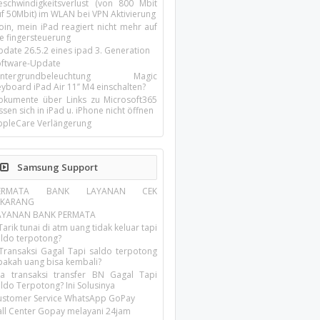
eschwindigkeitsverlust (von 800 Mbit
uf 50Mbit) im WLAN bei VPN Aktivierung
oin, mein iPad reagiert nicht mehr auf
ie fingersteuerung
pdate 26.5.2 eines ipad 3. Generation
oftware-Update
intergrundbeleuchtung Magic
yboard iPad Air 11’’ M4 einschalten?
okumente über Links zu Microsoft365
ssen sich in iPad u. iPhone nicht öffnen
ppleCare Verlängerung
Samsung Support
ERMATA BANK LAYANAN CEK
EKARANG
AYANAN BANK PERMATA
Tarik tunai di atm uang tidak keluar tapi
aldo terpotong?
 Transaksi Gagal Tapi saldo terpotong
pakah uang bisa kembali?
ika transaksi transfer BN Gagal Tapi
ldo Terpotong? Ini Solusinya
ustomer Service WhatsApp GoPay
all Center Gopay melayani 24jam