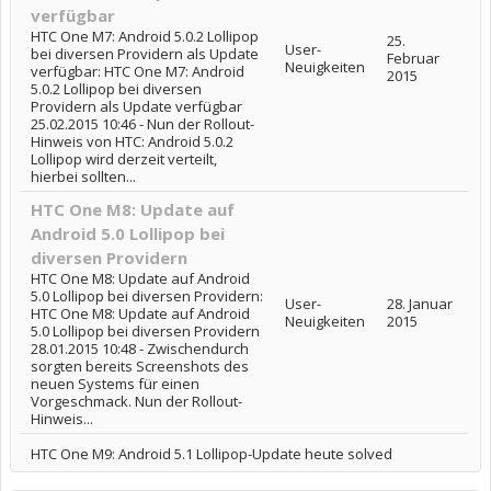
verfügbar
HTC One M7: Android 5.0.2 Lollipop
25.
User-
bei diversen Providern als Update
Februar
Neuigkeiten
verfügbar: HTC One M7: Android
2015
5.0.2 Lollipop bei diversen
Providern als Update verfügbar
25.02.2015 10:46 - Nun der Rollout-
Hinweis von HTC: Android 5.0.2
Lollipop wird derzeit verteilt,
hierbei sollten...
HTC One M8: Update auf
Android 5.0 Lollipop bei
diversen Providern
HTC One M8: Update auf Android
5.0 Lollipop bei diversen Providern:
User-
28. Januar
HTC One M8: Update auf Android
Neuigkeiten
2015
5.0 Lollipop bei diversen Providern
28.01.2015 10:48 - Zwischendurch
sorgten bereits Screenshots des
neuen Systems für einen
Vorgeschmack. Nun der Rollout-
Hinweis...
HTC One M9: Android 5.1 Lollipop-Update heute solved