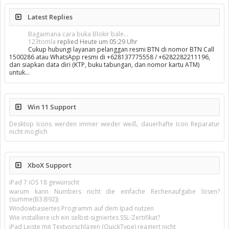
Latest Replies
Bagaimana cara buka Blokir bale...
123tomla
replied
Heute um 05:29 Uhr
Cukup hubungi layanan pelanggan resmi BTN di nomor BTN Call
1500286 atau WhatsApp resmi di +628137775558 / +6282282211196,
dan siapkan data diri (KTP, buku tabungan, dan nomor kartu ATM)
untuk…
Win 11 Support
Desktop Icons werden immer wieder weiß, dauerhafte Icon Reparatur
nicht möglich
XboX Support
iPad 7 iOS 18 gewünscht
warum kann Numbers nicht die einfache Rechenaufgabe lösen?
(summe(B3:B92))
Windowbasiertes Programm auf dem Ipad nutzen
Wie installiere ich ein selbst-signiertes SSL-Zertifikat?
iPad Leiste mit Textvorschlägen (QuickType) reagiert nicht