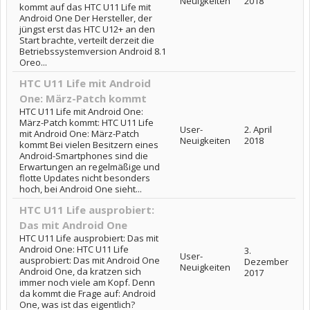
Neuigkeiten
2018
kommt auf das HTC U11 Life mit
Android One Der Hersteller, der
jüngst erst das HTC U12+ an den
Start brachte, verteilt derzeit die
Betriebssystemversion Android 8.1
Oreo...
HTC U11 Life mit Android
One: März-Patch kommt
HTC U11 Life mit Android One:
März-Patch kommt: HTC U11 Life
User-
2. April
mit Android One: März-Patch
Neuigkeiten
2018
kommt Bei vielen Besitzern eines
Android-Smartphones sind die
Erwartungen an regelmäßige und
flotte Updates nicht besonders
hoch, bei Android One sieht...
HTC U11 Life ausprobiert:
Das mit Android One
HTC U11 Life ausprobiert: Das mit
Android One: HTC U11 Life
3.
User-
ausprobiert: Das mit Android One
Dezember
Neuigkeiten
Android One, da kratzen sich
2017
immer noch viele am Kopf. Denn
da kommt die Frage auf: Android
One, was ist das eigentlich?