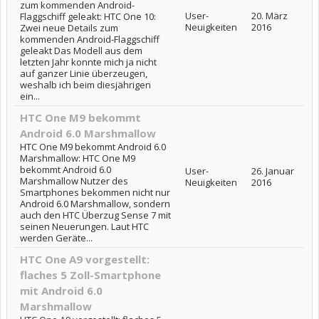
zum kommenden Android-
User-
20. März
Flaggschiff geleakt: HTC One 10:
Neuigkeiten
2016
Zwei neue Details zum
kommenden Android-Flaggschiff
geleakt Das Modell aus dem
letzten Jahr konnte mich ja nicht
auf ganzer Linie überzeugen,
weshalb ich beim diesjährigen
ein...
HTC One M9 bekommt
Android 6.0 Marshmallow
HTC One M9 bekommt Android 6.0
Marshmallow: HTC One M9
bekommt Android 6.0
User-
26. Januar
Marshmallow Nutzer des
Neuigkeiten
2016
Smartphones bekommen nicht nur
Android 6.0 Marshmallow, sondern
auch den HTC Überzug Sense 7 mit
seinen Neuerungen. Laut HTC
werden Geräte...
HTC One A9 vorgestellt:
flaches 5 Zoll-Smartphone
mit Android 6.0
Marshmallow