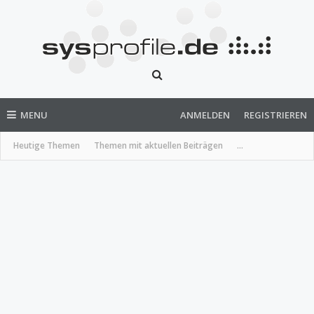
MENU
ANMELDEN
REGISTRIEREN
Heutige Themen
Themen mit aktuellen Beiträgen
...