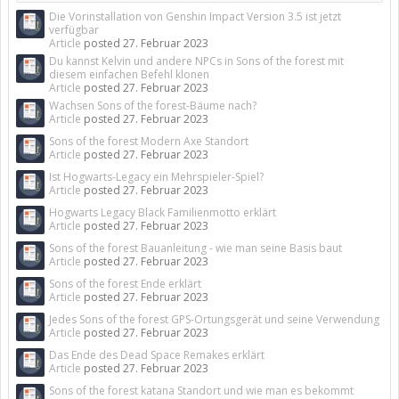
Die Vorinstallation von Genshin Impact Version 3.5 ist jetzt
verfügbar
Article
posted
27. Februar 2023
Du kannst Kelvin und andere NPCs in Sons of the forest mit
diesem einfachen Befehl klonen
Article
posted
27. Februar 2023
Wachsen Sons of the forest-Bäume nach?
Article
posted
27. Februar 2023
Sons of the forest Modern Axe Standort
Article
posted
27. Februar 2023
Ist Hogwarts-Legacy ein Mehrspieler-Spiel?
Article
posted
27. Februar 2023
Hogwarts Legacy Black Familienmotto erklärt
Article
posted
27. Februar 2023
Sons of the forest Bauanleitung - wie man seine Basis baut
Article
posted
27. Februar 2023
Sons of the forest Ende erklärt
Article
posted
27. Februar 2023
Jedes Sons of the forest GPS-Ortungsgerät und seine Verwendung
Article
posted
27. Februar 2023
Das Ende des Dead Space Remakes erklärt
Article
posted
27. Februar 2023
Sons of the forest katana Standort und wie man es bekommt