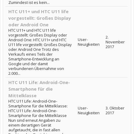
Zumindest ist es kein...
HTC U11+ und HTC U11 life
vorgestellt: Großes Display
oder Android One
HTC U11+ und HTC U11 life
vorgestellt: Großes Display oder
2.
User-
Android One: HTC U11+ und HTC
November
Neuigkeiten
U11 life vorgestellt: Großes Display
2017
oder Android One Trotz des
Verkaufs eines Teils der
Smartphone-Entwicklung an
Google und der damit
verbundenen Übernahme von
2.000...
HTC U11 Life: Android-One-
Smartphone für die
Mittelklasse
HTC U11 Life: Android-One-
Smartphone für die Mittelklasse:
User-
3. Oktober
HTC U11 Life: Android-One-
Neuigkeiten
2017
Smartphone für die Mittelklasse
Nun sind erneut Angaben zu
einem derartigen Gerät
aufgetaucht, die in fast allen