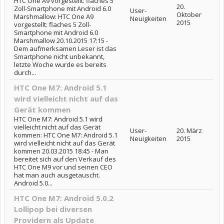
HTC One A9 vorgestellt: flaches 5
20.
Zoll-Smartphone mit Android 6.0
User-
Oktober
Marshmallow: HTC One A9
Neuigkeiten
2015
vorgestellt: flaches 5 Zoll-
Smartphone mit Android 6.0
Marshmallow 20.10.2015 17:15 -
Dem aufmerksamen Leser ist das
Smartphone nicht unbekannt,
letzte Woche wurde es bereits
durch...
HTC One M7: Android 5.1
wird vielleicht nicht auf das
Gerät kommen
HTC One M7: Android 5.1 wird
vielleicht nicht auf das Gerät
User-
20. März
kommen: HTC One M7: Android 5.1
Neuigkeiten
2015
wird vielleicht nicht auf das Gerät
kommen 20.03.2015 18:45 - Man
bereitet sich auf den Verkauf des
HTC One M9 vor und seinen CEO
hat man auch ausgetauscht.
Android 5.0...
HTC One M7: Android 5.0.2
Lollipop bei diversen
Providern als Update