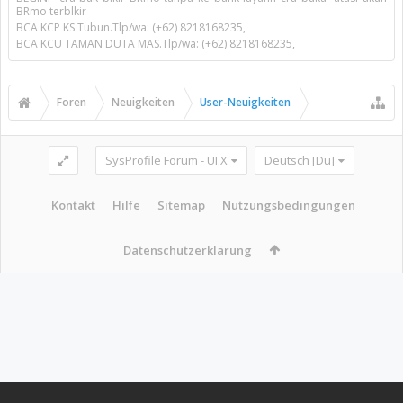
BRmo terblkir
BCA KCP KS Tubun.Tlp/wa: (+62) 8218168235,
BCA KCU TAMAN DUTA MAS.Tlp/wa: (+62) 8218168235,
Foren
Neuigkeiten
User-Neuigkeiten
SysProfile Forum - UI.X
Deutsch [Du]
Kontakt
Hilfe
Sitemap
Nutzungsbedingungen
Datenschutzerklärung