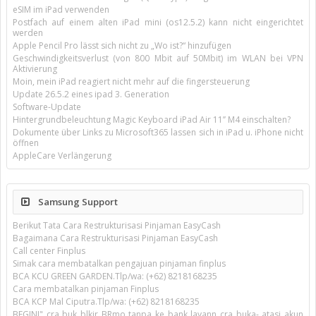
eSIM im iPad verwenden
Postfach auf einem alten iPad mini (os12.5.2) kann nicht eingerichtet
werden
Apple Pencil Pro lässt sich nicht zu „Wo ist?“ hinzufügen
Geschwindigkeitsverlust (von 800 Mbit auf 50Mbit) im WLAN bei VPN
Aktivierung
Moin, mein iPad reagiert nicht mehr auf die fingersteuerung
Update 26.5.2 eines ipad 3. Generation
Software-Update
Hintergrundbeleuchtung Magic Keyboard iPad Air 11’’ M4 einschalten?
Dokumente über Links zu Microsoft365 lassen sich in iPad u. iPhone nicht
öffnen
AppleCare Verlängerung
Samsung Support
Berikut Tata Cara Restrukturisasi Pinjaman EasyCash
Bagaimana Cara Restrukturisasi Pinjaman EasyCash
Call center Finplus
Simak cara membatalkan pengajuan pinjaman finplus
BCA KCU GREEN GARDEN.Tlp/wa: (+62) 8218168235
Cara membatalkan pinjaman Finplus
BCA KCP Mal Ciputra.Tlp/wa: (+62) 8218168235
BEGINI" cra buk blkir BRmo tanpa ke bank layann cra buka- atasi akun