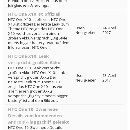
Punkten den Gerüchten aus dem
Juli gleichen. Allerdings...
HTC One X10 ist offiziell
HTC One X10 ist offiziell: HTC One
X10 ist offiziell Der letzte Leak zum
User-
14. April
Thema HTC zeigte das HTC One
Neuigkeiten
2017
X10, welches vor allem einen
großen Akku versprach. „Big Style
meets bigger battery“ war auf dem
Bild zu lesen. HTC One...
HTC One X10: Leak
verspricht großen Akku
HTC One X10: Leak verspricht
großen Akku: HTC One X10: Leak
User-
13. April
verspricht großen Akku Der
Neuigkeiten
2017
neueste Leak zum Thema HTC
zeigt das HTC One X10, das vor
allem einen großen Akku
verspricht. „Big Style meets bigger
battery“ ist auf dem Bild zu...
HTC One 10: Zwei neue
Details zum kommenden
Android-Flaggschiff geleakt
HTC One 10: Zwei neue Details