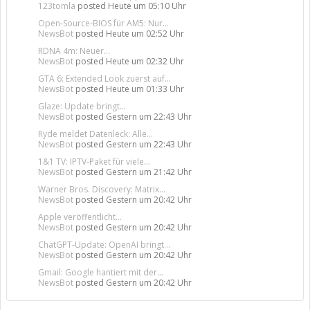
123tomla
posted
Heute um 05:10 Uhr
Open-Source-BIOS für AM5: Nur...
NewsBot
posted
Heute um 02:52 Uhr
RDNA 4m: Neuer...
NewsBot
posted
Heute um 02:32 Uhr
GTA 6: Extended Look zuerst auf...
NewsBot
posted
Heute um 01:33 Uhr
Glaze: Update bringt...
NewsBot
posted
Gestern um 22:43 Uhr
Ryde meldet Datenleck: Alle...
NewsBot
posted
Gestern um 22:43 Uhr
1&1 TV: IPTV-Paket für viele...
NewsBot
posted
Gestern um 21:42 Uhr
Warner Bros. Discovery: Matrix...
NewsBot
posted
Gestern um 20:42 Uhr
Apple veröffentlicht...
NewsBot
posted
Gestern um 20:42 Uhr
ChatGPT-Update: OpenAI bringt...
NewsBot
posted
Gestern um 20:42 Uhr
Gmail: Google hantiert mit der...
NewsBot
posted
Gestern um 20:42 Uhr