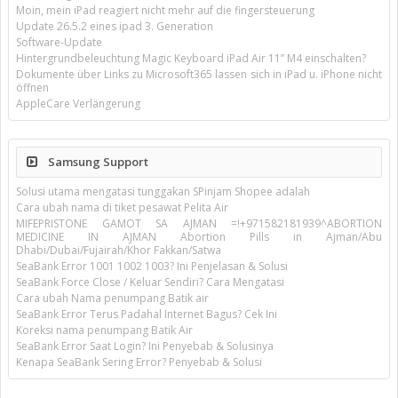
Moin, mein iPad reagiert nicht mehr auf die fingersteuerung
Update 26.5.2 eines ipad 3. Generation
Software-Update
Hintergrundbeleuchtung Magic Keyboard iPad Air 11’’ M4 einschalten?
Dokumente über Links zu Microsoft365 lassen sich in iPad u. iPhone nicht
öffnen
AppleCare Verlängerung
Samsung Support
Solusi utama mengatasi tunggakan SPinjam Shopee adalah
Cara ubah nama di tiket pesawat Pelita Air
MIFEPRISTONE GAMOT SA AJMAN =!+971582181939^ABORTION
MEDICINE IN AJMAN Abortion Pills in Ajman/Abu
Dhabi/Dubai/Fujairah/Khor Fakkan/Satwa
SeaBank Error 1001 1002 1003? Ini Penjelasan & Solusi
SeaBank Force Close / Keluar Sendiri? Cara Mengatasi
Cara ubah Nama penumpang Batik air
SeaBank Error Terus Padahal Internet Bagus? Cek Ini
Koreksi nama penumpang Batik Air
SeaBank Error Saat Login? Ini Penyebab & Solusinya
Kenapa SeaBank Sering Error? Penyebab & Solusi