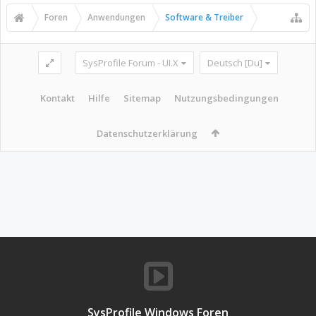
Foren
Anwendungen
Software & Treiber
SysProfile Forum - UI.X
Deutsch [Du]
Kontakt
Hilfe
Sitemap
Nutzungsbedingungen
Datenschutzerklärung
SysProfile Windows Foren