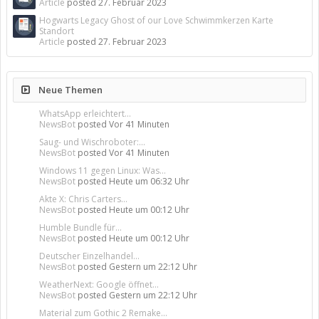
Article
posted
27. Februar 2023
Hogwarts Legacy Ghost of our Love Schwimmkerzen Karte
Standort
Article
posted
27. Februar 2023
Neue Themen
WhatsApp erleichtert...
NewsBot
posted
Vor 41 Minuten
Saug- und Wischroboter:...
NewsBot
posted
Vor 41 Minuten
Windows 11 gegen Linux: Was...
NewsBot
posted
Heute um 06:32 Uhr
Akte X: Chris Carters...
NewsBot
posted
Heute um 00:12 Uhr
Humble Bundle für...
NewsBot
posted
Heute um 00:12 Uhr
Deutscher Einzelhandel...
NewsBot
posted
Gestern um 22:12 Uhr
WeatherNext: Google öffnet...
NewsBot
posted
Gestern um 22:12 Uhr
Material zum Gothic 2 Remake...