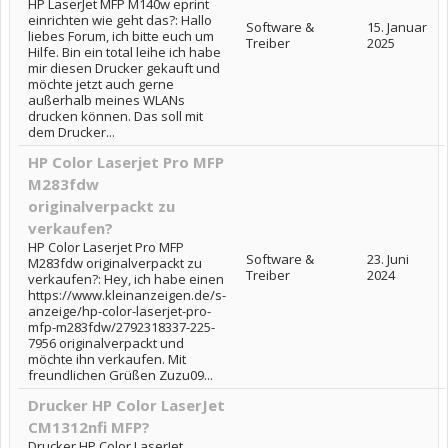
HP LaserJet MFP M140w eprint
einrichten wie geht das?: Hallo
Software &
15. Januar
liebes Forum, ich bitte euch um
Treiber
2025
Hilfe. Bin ein total leihe ich habe
mir diesen Drucker gekauft und
möchte jetzt auch gerne
außerhalb meines WLANs
drucken können. Das soll mit
dem Drucker...
HP Color Laserjet Pro MFP
M283fdw
originalverpackt zu
verkaufen?
HP Color Laserjet Pro MFP
Software &
23. Juni
M283fdw originalverpackt zu
Treiber
2024
verkaufen?: Hey, ich habe einen
https://www.kleinanzeigen.de/s-
anzeige/hp-color-laserjet-pro-
mfp-m283fdw/2792318337-225-
7956 originalverpackt und
möchte ihn verkaufen. Mit
freundlichen Grüßen Zuzu09...
Drucker HP Color LaserJet
CM1312nfi MFP?
Drucker HP Color LaserJet