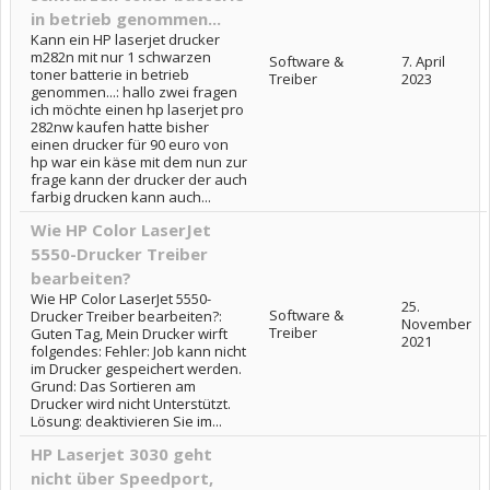
in betrieb genommen...
Kann ein HP laserjet drucker
m282n mit nur 1 schwarzen
Software &
7. April
toner batterie in betrieb
Treiber
2023
genommen...: hallo zwei fragen
ich möchte einen hp laserjet pro
282nw kaufen hatte bisher
einen drucker für 90 euro von
hp war ein käse mit dem nun zur
frage kann der drucker der auch
farbig drucken kann auch...
Wie HP Color LaserJet
5550-Drucker Treiber
bearbeiten?
Wie HP Color LaserJet 5550-
25.
Software &
Drucker Treiber bearbeiten?:
November
Treiber
Guten Tag, Mein Drucker wirft
2021
folgendes: Fehler: Job kann nicht
im Drucker gespeichert werden.
Grund: Das Sortieren am
Drucker wird nicht Unterstützt.
Lösung: deaktivieren Sie im...
HP Laserjet 3030 geht
nicht über Speedport,