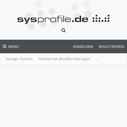
MENU
ANMELDEN
REGISTRIEREN
Heutige Themen
Themen mit aktuellen Beiträgen
...