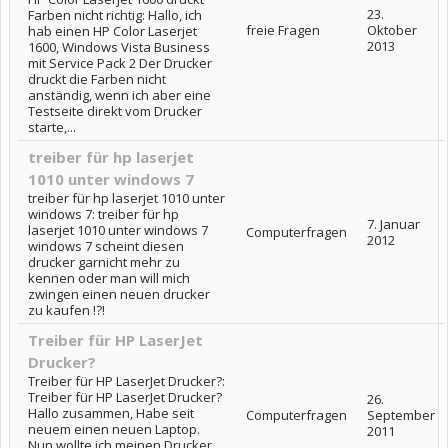
23.
Farben nicht richtig: Hallo, ich
freie Fragen
Oktober
hab einen HP Color Laserjet
2013
1600, Windows Vista Business
mit Service Pack 2 Der Drucker
druckt die Farben nicht
anständig, wenn ich aber eine
Testseite direkt vom Drucker
starte,...
treiber für hp laserjet
1010 unter windows 7
treiber für hp laserjet 1010 unter
windows 7: treiber für hp
7. Januar
laserjet 1010 unter windows 7
Computerfragen
2012
windows 7 scheint diesen
drucker garnicht mehr zu
kennen oder man will mich
zwingen einen neuen drucker
zu kaufen !?!
Treiber für HP LaserJet
Drucker?
Treiber für HP LaserJet Drucker?:
Treiber für HP LaserJet Drucker?
26.
Hallo zusammen, Habe seit
Computerfragen
September
neuem einen neuen Laptop.
2011
Nun wollte ich meinen Drucker