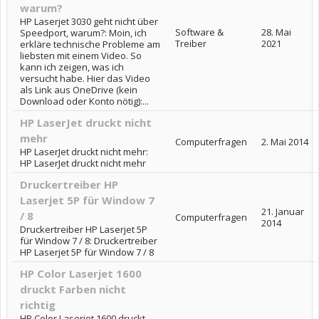
warum?
HP Laserjet 3030 geht nicht über
Software &
28. Mai
Speedport, warum?: Moin, ich
Treiber
2021
erkläre technische Probleme am
liebsten mit einem Video. So
kann ich zeigen, was ich
versucht habe. Hier das Video
als Link aus OneDrive (kein
Download oder Konto nötig):...
HP LaserJet druckt nicht
mehr
Computerfragen
2. Mai 2014
HP LaserJet druckt nicht mehr:
HP LaserJet druckt nicht mehr
Druckertreiber HP
Laserjet 5P für Window 7
21. Januar
/ 8
Computerfragen
2014
Druckertreiber HP Laserjet 5P
für Window 7 / 8: Druckertreiber
HP Laserjet 5P für Window 7 / 8
HP Color Laserjet 1600
druckt Farben nicht
richtig
HP Color Laserjet 1600 druckt