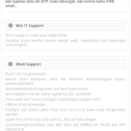
dan siapkan data diri (KTP, buku tabungan, dan nomor kartu ATM)
untuk…
Win 11 Support
She's ready to make your night better
Desktop Icons werden immer wieder weiß, dauerhafte Icon Reparatur
nicht möglich
XboX Support
iPad 7 iOS 18 gewünscht
warum kann Numbers nicht die einfache Rechenaufgabe lösen?
(summe(B3:B92))
Windowbasiertes Programm auf dem Ipad nutzen
Wie installiere ich ein selbst-signiertes SSL-Zertifikat?
iPad Leiste mit Textvorschlägen (QuickType) reagiert nicht
eSIM im iPad verwenden
Postfach auf einem alten iPad mini (os12.5.2) kann nicht eingerichtet
werden
Apple Pencil Pro lässt sich nicht zu „Wo ist?“ hinzufügen
Geschwindigkeitsverlust (von 800 Mbit auf 50Mbit) im WLAN bei VPN
Aktivierung