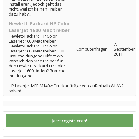
installieren, jedoch geht das
nicht, weil ich keinen Treiber
dazu hab?...
Hewlett-Packard HP Color
LaserJet 1600 Mac treiber
Hewlett-Packard HP Color
LaserJet 1600 Mac treiber:
7.
Hewlett-Packard HP Color
Computerfragen
September
LaserJet 1600 Mac treiber Hi !!!
2011
Brauche dringend Hilfe !!! Wo
kann ich den Mac Treiber für
den Hewlett-Packard HP Color
LaserJet 1600 finden? Brauche
ihn dringend...
HP LaserJet MFP M140w Druckaufträge von außerhalb WLAN?
solved
Jetzt registrieren!