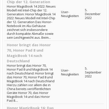
Chip der 12. Generation
Honor MagicBook 14 2022: Neues
5.
Modell mit Intel-Chip der 12.
User-
Dezember
Generation: Honor MagicBook 14
Neuigkeiten
2022
2022: Neues Modell mit Intel-Chip
der 12. Generation Das Honor-
Notebook im Alu-Gehäuse
zeichnet sich insbesondere
durch kompakte Abmaße sowie
sein Leichtgewicht aus. Beim...
Honor bringt das Honor
70, Honor Pad 8 und
MagicBook 14 nach
Deutschland
Honor bringt das Honor 70,
5.
Honor Pad 8 und MagicBook 14
User-
September
nach Deutschland: Honor bringt
Neuigkeiten
2022
das Honor 70, Honor Pad 8 und
MagicBook 14 nach Deutschland
Hierzu zählen vor allem die in
China bereits veröffentlichten
Geräte Honor 70, das Honor
MagicBook 14 und das Honor
Pad 8....
Honor MagicBook 16: Das