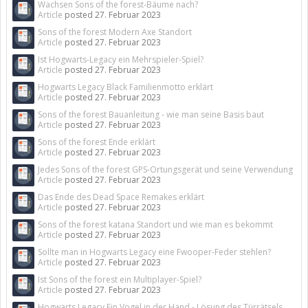
Wachsen Sons of the forest-Bäume nach?
Article
posted
27. Februar 2023
Sons of the forest Modern Axe Standort
Article
posted
27. Februar 2023
Ist Hogwarts-Legacy ein Mehrspieler-Spiel?
Article
posted
27. Februar 2023
Hogwarts Legacy Black Familienmotto erklärt
Article
posted
27. Februar 2023
Sons of the forest Bauanleitung - wie man seine Basis baut
Article
posted
27. Februar 2023
Sons of the forest Ende erklärt
Article
posted
27. Februar 2023
Jedes Sons of the forest GPS-Ortungsgerät und seine Verwendung
Article
posted
27. Februar 2023
Das Ende des Dead Space Remakes erklärt
Article
posted
27. Februar 2023
Sons of the forest katana Standort und wie man es bekommt
Article
posted
27. Februar 2023
Sollte man in Hogwarts Legacy eine Fwooper-Feder stehlen?
Article
posted
27. Februar 2023
Ist Sons of the forest ein Multiplayer-Spiel?
Article
posted
27. Februar 2023
Hogwarts Legacy Ein Vogel in der Hand - Lösung des Türrätsels