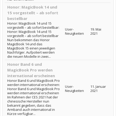
Honor: MagicBook 14 und
15 vorgestellt – ab sofort
bestellbar
Honor: MagicBook 14 und 15
vorgestellt – ab sofort bestellbar:
User-
19. Mai
Honor: MagicBook 14 und 15
Neuigkeiten
2021
vorgestellt – ab sofort bestellbar
Nun bekommen das Honor
MagicBook 14 und das
MagicBook 15 einen jeweiligen
Nachfolger. Aufpoliert werden
die neuen Modelle in zwei...
Honor Band 6 und
MagicBook Pro werden
international erscheinen
Honor Band 6 und MagicBook Pro
werden international erscheinen:
User-
11. Januar
Honor Band 6 und MagicBook Pro
Neuigkeiten
2021
werden international erscheinen
Im Rahmen der CES 2021 hat der
chinesische Hersteller nun
bekannt gegeben, dass das
Armband auch international in
Kürze verfügbar...