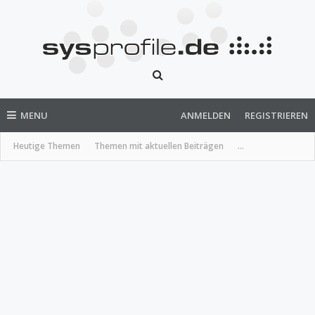
MENU
ANMELDEN
REGISTRIEREN
Heutige Themen
Themen mit aktuellen Beiträgen
...