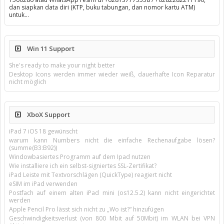
dan siapkan data diri (KTP, buku tabungan, dan nomor kartu ATM)
untuk…
Win 11 Support
She's ready to make your night better
Desktop Icons werden immer wieder weiß, dauerhafte Icon Reparatur
nicht möglich
XboX Support
iPad 7 iOS 18 gewünscht
warum kann Numbers nicht die einfache Rechenaufgabe lösen?
(summe(B3:B92))
Windowbasiertes Programm auf dem Ipad nutzen
Wie installiere ich ein selbst-signiertes SSL-Zertifikat?
iPad Leiste mit Textvorschlägen (QuickType) reagiert nicht
eSIM im iPad verwenden
Postfach auf einem alten iPad mini (os12.5.2) kann nicht eingerichtet
werden
Apple Pencil Pro lässt sich nicht zu „Wo ist?“ hinzufügen
Geschwindigkeitsverlust (von 800 Mbit auf 50Mbit) im WLAN bei VPN