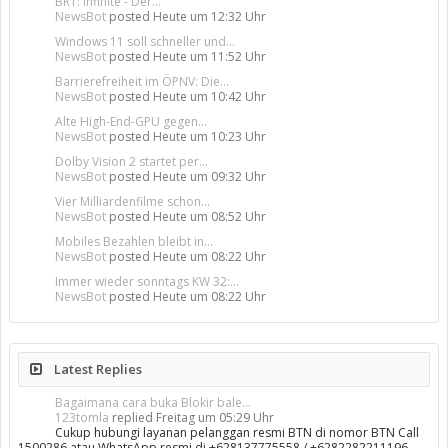
BR1: Infinite - Der...
NewsBot
posted
Heute um 12:32 Uhr
Windows 11 soll schneller und...
NewsBot
posted
Heute um 11:52 Uhr
Barrierefreiheit im ÖPNV: Die...
NewsBot
posted
Heute um 10:42 Uhr
Alte High-End-GPU gegen...
NewsBot
posted
Heute um 10:23 Uhr
Dolby Vision 2 startet per...
NewsBot
posted
Heute um 09:32 Uhr
Vier Milliardenfilme schon...
NewsBot
posted
Heute um 08:52 Uhr
Mobiles Bezahlen bleibt in...
NewsBot
posted
Heute um 08:22 Uhr
Immer wieder sonntags KW 32:...
NewsBot
posted
Heute um 08:22 Uhr
Latest Replies
Bagaimana cara buka Blokir bale...
123tomla
replied
Freitag um 05:29 Uhr
Cukup hubungi layanan pelanggan resmi BTN di nomor BTN Call
1500286 atau WhatsApp resmi di +628137775558 / +6282282211196,