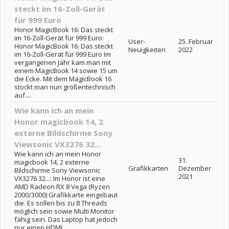
steckt im 16-Zoll-Gerät
für 999 Euro
Honor MagicBook 16: Das steckt
im 16-Zoll-Gerät für 999 Euro:
User-
25. Februar
Honor MagicBook 16: Das steckt
Neuigkeiten
2022
im 16-Zoll-Gerät für 999 Euro Im
vergangenen Jahr kam man mit
einem MagicBook 14 sowie 15 um
die Ecke. Mit dem MagicBook 16
stockt man nun größentechnisch
auf....
Wie kann ich an mein
Honor magicbook 14, 2
externe Bildschirme Sony
Viewsonic VX3276 32...
Wie kann ich an mein Honor
31.
magicbook 14, 2 externe
Grafikkarten
Dezember
Bildschirme Sony Viewsonic
2021
VX3276 32...: Im Honor ist eine
AMD Radeon RX 8 Vega (Ryzen
2000/3000) Grafikkarte eingebaut
die. Es sollen bis zu 8 Threads
möglich sein sowie Multi Monitor
fähig sein. Das Laptop hat jedoch
nur einen HDMI...