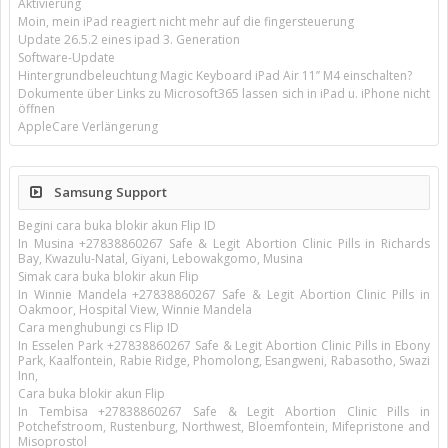
Aktivierung
Moin, mein iPad reagiert nicht mehr auf die fingersteuerung
Update 26.5.2 eines ipad 3. Generation
Software-Update
Hintergrundbeleuchtung Magic Keyboard iPad Air 11’’ M4 einschalten?
Dokumente über Links zu Microsoft365 lassen sich in iPad u. iPhone nicht
öffnen
AppleCare Verlängerung
Samsung Support
Begini cara buka blokir akun Flip ID
In Musina +27838860267 Safe & Legit Abortion Clinic Pills in Richards
Bay, Kwazulu-Natal, Giyani, Lebowakgomo, Musina
Simak cara buka blokir akun Flip
In Winnie Mandela +27838860267 Safe & Legit Abortion Clinic Pills in
Oakmoor, Hospital View, Winnie Mandela
Cara menghubungi cs Flip ID
In Esselen Park +27838860267 Safe & Legit Abortion Clinic Pills in Ebony
Park, Kaalfontein, Rabie Ridge, Phomolong, Esangweni, Rabasotho, Swazi
Inn,
Cara buka blokir akun Flip
In Tembisa +27838860267 Safe & Legit Abortion Clinic Pills in
Potchefstroom, Rustenburg, Northwest, Bloemfontein, Mifepristone and
Misoprostol