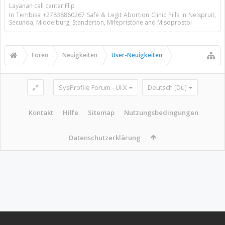
Layanan call center Flip
In Tembisa +27838860267 Safe & Legit Abortion Clinic Pills in Nelspruit,
Secunda, Middelburg, Standerton, Mifepristone and Misoprostol
Foren
Neuigkeiten
User-Neuigkeiten
SysProfile Forum - UI.X
Deutsch [Du]
Kontakt
Hilfe
Sitemap
Nutzungsbedingungen
Datenschutzerklärung