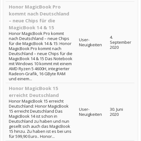
Honor MagicBook Pro
kommt nach Deutschland
– neue Chips für die
MagicBook 14 & 15
Honor MagicBook Pro kommt
4.
nach Deutschland – neue Chips
User-
September
für die MagicBook 14 & 15: Honor
Neuigkeiten
2020
MagicBook Pro kommt nach
Deutschland – neue Chips für die
MagicBook 14 & 15 Das Notebook
mit Windows 10 kommt mit einem
AMD Ryzen 5 4600H, integrierter
Radeon-Grafik, 16 GByte RAM
und einem...
Honor MagicBook 15
erreicht Deutschland
Honor MagicBook 15 erreicht
Deutschland: Honor MagicBook
User-
30. Juni
15 erreicht Deutschland Das
Neuigkeiten
2020
MagicBook 14 ist schon in
Deutschland zu haben und nun
gesellt sich auch das MagicBook
15 hinzu. Zu haben ist es bei uns
für 599,90 Euro.. Honor...