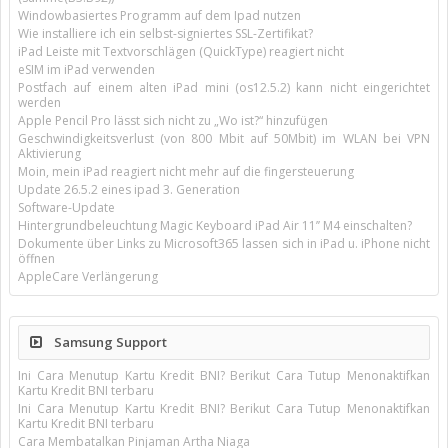
Windowbasiertes Programm auf dem Ipad nutzen
Wie installiere ich ein selbst-signiertes SSL-Zertifikat?
iPad Leiste mit Textvorschlägen (QuickType) reagiert nicht
eSIM im iPad verwenden
Postfach auf einem alten iPad mini (os12.5.2) kann nicht eingerichtet
werden
Apple Pencil Pro lässt sich nicht zu „Wo ist?“ hinzufügen
Geschwindigkeitsverlust (von 800 Mbit auf 50Mbit) im WLAN bei VPN
Aktivierung
Moin, mein iPad reagiert nicht mehr auf die fingersteuerung
Update 26.5.2 eines ipad 3. Generation
Software-Update
Hintergrundbeleuchtung Magic Keyboard iPad Air 11’’ M4 einschalten?
Dokumente über Links zu Microsoft365 lassen sich in iPad u. iPhone nicht
öffnen
AppleCare Verlängerung
Samsung Support
Ini Cara Menutup Kartu Kredit BNI? Berikut Cara Tutup Menonaktifkan
Kartu Kredit BNI terbaru
Ini Cara Menutup Kartu Kredit BNI? Berikut Cara Tutup Menonaktifkan
Kartu Kredit BNI terbaru
Cara Membatalkan Pinjaman Artha Niaga