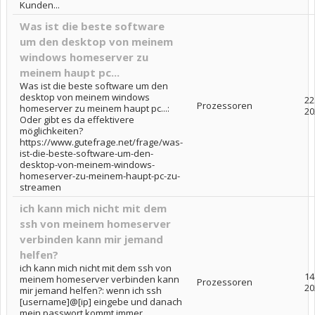
Kunden...
Was ist die beste software
um den desktop von meinem
windows homeserver zu
meinem haupt pc...
Was ist die beste software um den
desktop von meinem windows
22
Prozessoren
homeserver zu meinem haupt pc...:
20
Oder gibt es da effektivere
möglichkeiten?
https://www.gutefrage.net/frage/was-
ist-die-beste-software-um-den-
desktop-von-meinem-windows-
homeserver-zu-meinem-haupt-pc-zu-
streamen
ich kann mich nicht mit dem
ssh von meinem homeserver
verbinden kann mir jemand
helfen?
ich kann mich nicht mit dem ssh von
14
meinem homeserver verbinden kann
Prozessoren
20
mir jemand helfen?: wenn ich ssh
[username]@[ip] eingebe und danach
mein passwort kommt immer