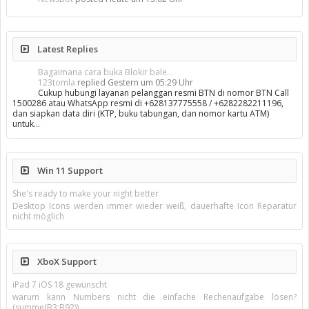
Latest Replies
Bagaimana cara buka Blokir bale...
123tomla
replied
Gestern um 05:29 Uhr
Cukup hubungi layanan pelanggan resmi BTN di nomor BTN Call
1500286 atau WhatsApp resmi di +628137775558 / +6282282211196,
dan siapkan data diri (KTP, buku tabungan, dan nomor kartu ATM)
untuk…
Win 11 Support
She's ready to make your night better
Desktop Icons werden immer wieder weiß, dauerhafte Icon Reparatur
nicht möglich
XboX Support
iPad 7 iOS 18 gewünscht
warum kann Numbers nicht die einfache Rechenaufgabe lösen?
(summe(B3:B92))