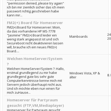
"permission denied, please try again"
ich bin mir ziemlich sicher das ich mein
passwort richtig geschrieben habe
kann mir...
FM2(+) Board für Homeserver
FM2(+) Board für Homeserver: Moin,
da das vorhandene HP MS-7778
24
"Jasmine" FM2(+) Board leider ein
Mainboards
20
wenig stark angepasst ist und sich
Secureboot nicht deaktivieren lassen
will, brauche ich ein neues FM2(+)
Board....
Welchen HomeServer/System
?
Welchen HomeServer/System ?: Hallo,
erstmal grundlegend zu mir habe
Windows Vista, XP &
8.
grundlegend gute bis sehr gute
älter
Computerkenntnisse kenne mich mit
Servern jedoch überhaupt nicht aus.
Und ich möchte eben nun einen für
mich zuHause...
Homeserver für Partyraum
gesucht (FTP,VM,Mediaplayer)
Homeserver für Partyraum gesucht