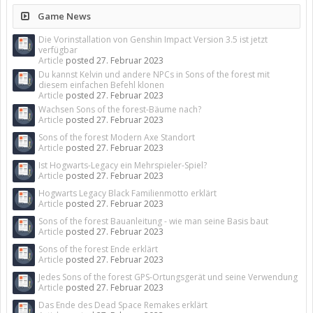
Game News
Die Vorinstallation von Genshin Impact Version 3.5 ist jetzt
verfügbar
Article
posted
27. Februar 2023
Du kannst Kelvin und andere NPCs in Sons of the forest mit
diesem einfachen Befehl klonen
Article
posted
27. Februar 2023
Wachsen Sons of the forest-Bäume nach?
Article
posted
27. Februar 2023
Sons of the forest Modern Axe Standort
Article
posted
27. Februar 2023
Ist Hogwarts-Legacy ein Mehrspieler-Spiel?
Article
posted
27. Februar 2023
Hogwarts Legacy Black Familienmotto erklärt
Article
posted
27. Februar 2023
Sons of the forest Bauanleitung - wie man seine Basis baut
Article
posted
27. Februar 2023
Sons of the forest Ende erklärt
Article
posted
27. Februar 2023
Jedes Sons of the forest GPS-Ortungsgerät und seine Verwendung
Article
posted
27. Februar 2023
Das Ende des Dead Space Remakes erklärt