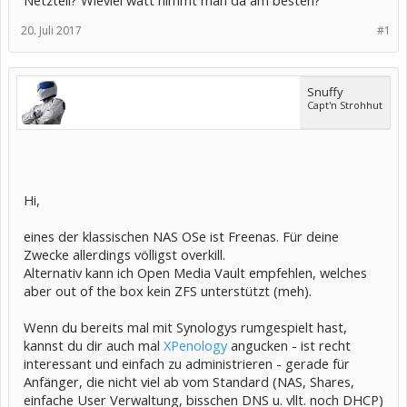
Netzteil? Wieviel watt nimmt man da am besten?
20. Juli 2017
#1
Snuffy
Capt'n Strohhut
Hi,
eines der klassischen NAS OSe ist Freenas. Für deine
Zwecke allerdings völligst overkill.
Alternativ kann ich Open Media Vault empfehlen, welches
aber out of the box kein ZFS unterstützt (meh).
Wenn du bereits mal mit Synologys rumgespielt hast,
kannst du dir auch mal
XPenology
angucken - ist recht
interessant und einfach zu administrieren - gerade für
Anfänger, die nicht viel ab vom Standard (NAS, Shares,
einfache User Verwaltung, bisschen DNS u. vllt. noch DHCP)