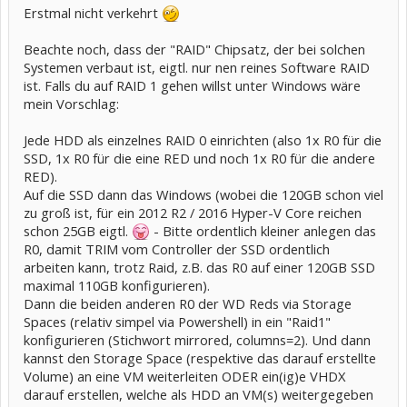
Erstmal nicht verkehrt
Beachte noch, dass der "RAID" Chipsatz, der bei solchen
Systemen verbaut ist, eigtl. nur nen reines Software RAID
ist. Falls du auf RAID 1 gehen willst unter Windows wäre
mein Vorschlag:
Jede HDD als einzelnes RAID 0 einrichten (also 1x R0 für die
SSD, 1x R0 für die eine RED und noch 1x R0 für die andere
RED).
Auf die SSD dann das Windows (wobei die 120GB schon viel
zu groß ist, für ein 2012 R2 / 2016 Hyper-V Core reichen
schon 25GB eigtl.
- Bitte ordentlich kleiner anlegen das
R0, damit TRIM vom Controller der SSD ordentlich
arbeiten kann, trotz Raid, z.B. das R0 auf einer 120GB SSD
maximal 110GB konfigurieren).
Dann die beiden anderen R0 der WD Reds via Storage
Spaces (relativ simpel via Powershell) in ein "Raid1"
konfigurieren (Stichwort mirrored, columns=2). Und dann
kannst den Storage Space (respektive das darauf erstellte
Volume) an eine VM weiterleiten ODER ein(ig)e VHDX
darauf erstellen, welche als HDD an VM(s) weitergegeben