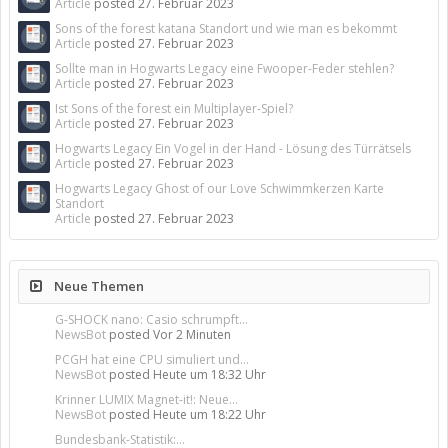
Article
posted
27. Februar 2023
Sons of the forest katana Standort und wie man es bekommt
Article
posted
27. Februar 2023
Sollte man in Hogwarts Legacy eine Fwooper-Feder stehlen?
Article
posted
27. Februar 2023
Ist Sons of the forest ein Multiplayer-Spiel?
Article
posted
27. Februar 2023
Hogwarts Legacy Ein Vogel in der Hand - Lösung des Türrätsels
Article
posted
27. Februar 2023
Hogwarts Legacy Ghost of our Love Schwimmkerzen Karte
Standort
Article
posted
27. Februar 2023
Neue Themen
G-SHOCK nano: Casio schrumpft...
NewsBot
posted
Vor 2 Minuten
PCGH hat eine CPU simuliert und...
NewsBot
posted
Heute um 18:32 Uhr
Krinner LUMIX Magnet-it!: Neue...
NewsBot
posted
Heute um 18:22 Uhr
Bundesbank-Statistik:...