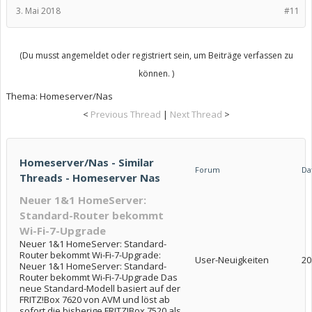
3. Mai 2018
#11
(Du musst angemeldet oder registriert sein, um Beiträge verfassen zu
können. )
Thema:
Homeserver/Nas
<
Previous Thread
|
Next Thread
>
Homeserver/Nas - Similar
Forum
Da
Threads - Homeserver Nas
Neuer 1&1 HomeServer:
Standard-Router bekommt
Wi-Fi-7-Upgrade
Neuer 1&1 HomeServer: Standard-
Router bekommt Wi-Fi-7-Upgrade:
User-Neuigkeiten
20
Neuer 1&1 HomeServer: Standard-
Router bekommt Wi-Fi-7-Upgrade Das
neue Standard-Modell basiert auf der
FRITZ!Box 7620 von AVM und löst ab
sofort die bisherige FRITZ!Box 7520 als