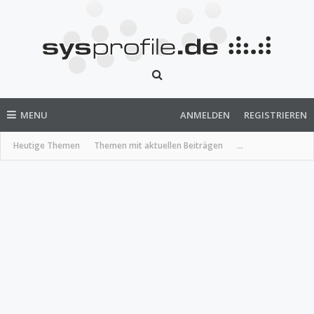
MENU
ANMELDEN
REGISTRIEREN
Heutige Themen
Themen mit aktuellen Beiträgen
...