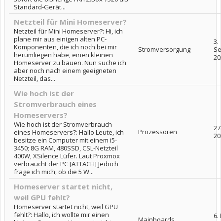
Standard-Gerät...
Netzteil für Mini Homeserver?
Netzteil für Mini Homeserver?: Hi, ich
plane mir aus einigen alten PC-
3.
Komponenten, die ich noch bei mir
Stromversorgung
S
herumliegen habe, einen kleinen
20
Homeserver zu bauen. Nun suche ich
aber noch nach einem geeigneten
Netzteil, das...
Wie hoch ist der
Stromverbrauch eines
Homeservers?
Wie hoch ist der Stromverbrauch
27
Prozessoren
eines Homeservers?: Hallo Leute, ich
20
besitze ein Computer mit einem i5-
3450; 8G RAM, 480SSD, CSL-Netzteil
400W, XSilence Lüfer. Laut Proxmox
verbraucht der PC [ATTACH] Jedoch
frage ich mich, ob die 5 W...
Homeserver startet nicht,
weil GPU fehlt?
Homeserver startet nicht, weil GPU
fehlt?: Hallo, ich wollte mir einen
6.
Mainboards