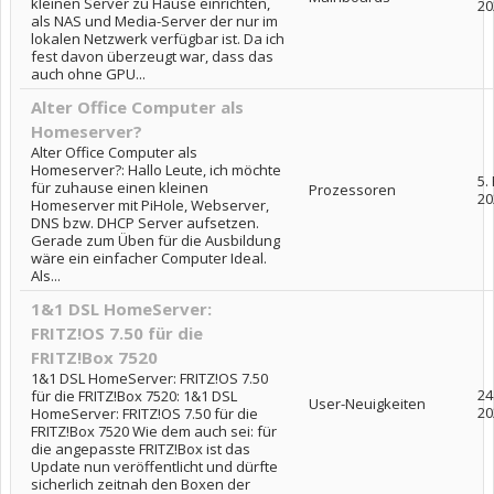
kleinen Server zu Hause einrichten,
20
als NAS und Media-Server der nur im
lokalen Netzwerk verfügbar ist. Da ich
fest davon überzeugt war, dass das
auch ohne GPU...
Alter Office Computer als
Homeserver?
Alter Office Computer als
Homeserver?: Hallo Leute, ich möchte
5.
für zuhause einen kleinen
Prozessoren
20
Homeserver mit PiHole, Webserver,
DNS bzw. DHCP Server aufsetzen.
Gerade zum Üben für die Ausbildung
wäre ein einfacher Computer Ideal.
Als...
1&1 DSL HomeServer:
FRITZ!OS 7.50 für die
FRITZ!Box 7520
1&1 DSL HomeServer: FRITZ!OS 7.50
24
für die FRITZ!Box 7520: 1&1 DSL
User-Neuigkeiten
20
HomeServer: FRITZ!OS 7.50 für die
FRITZ!Box 7520 Wie dem auch sei: für
die angepasste FRITZ!Box ist das
Update nun veröffentlicht und dürfte
sicherlich zeitnah den Boxen der