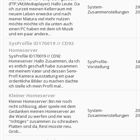
(FTP,VM,Mediaplayer): Hallo Leute. Da
System-
29
ich zurzeit meinen Kellerraum mit
Zusammenstellungen
20
neuem Leben erwecke und nach
meiner Matura viel mehr nutzen
möchte möchte ich da unten auch
einen PC haben mit dem ich Musik
und ein paar andere...
SysProfile ID170019 // CD92
Homeserver
SysProfile ID170019 // CD92
Homeserver: Hallo Zusammen, da ich
SysProfile-
14
es entlich geschaft habe zusammen
Vorstellung
20
mit meinem Vater und dessen Semi-
Profi Kamera ausstattung ein paar
ordentliche Bilder zu machen dachte
ich stelle ich mein Profil mal...
Kleiner Homeserver
Kleiner Homeserver: Bin mir noch
nicht schlüssig, aber spiele mit dem
System-
20
Gedanken meinen Homeserver an
Zusammenstellungen
20
die Wand zu werfen und mir was
"richtiges" zusammen zu schrauben.
Platten sind da, Rest müsste neu.
Grob...