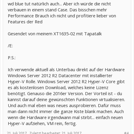
wd blue tut natürlich auch... Aber ich würde die nicht
verbauen in einem stand Case. Das bisschen mehr
Performance Brauch ich nicht und profitiere lieber von
Features der Red
Gesendet von meinem XT1635-02 mit Tapatalk
/E:
P.S.:
Ich verwende aktuell als Unterbau direkt auf der Hardware
Windows Server 2012 R2 Datacenter mit installierter
Hyper-V Rolle. Windows Server 2012 R2 Hyper-V Core gibt
es als kostenlosen Download, welches keine Lizenz
benötigt. Genauso die 2016er Version. Der Vorteil ist - du
kannst darauf deine gewünschten Funktionen virtualisieren.
Und auch mal eben was neues ausprobieren. Dafür muss
man dann nicht immer die ganze Kiste blank machen. Auch
wenn die Hardware irgendwann mal stirbt... einfach neuen
Hyper-V aufziehen, VM rein, fertig.
21. Juli 2017
Zuletzt bearbeitet:
21. Juli 2017
#4