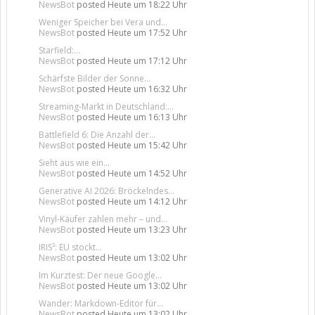
NewsBot
posted
Heute um 18:22 Uhr
Weniger Speicher bei Vera und...
NewsBot
posted
Heute um 17:52 Uhr
Starfield:...
NewsBot
posted
Heute um 17:12 Uhr
Schärfste Bilder der Sonne...
NewsBot
posted
Heute um 16:32 Uhr
Streaming-Markt in Deutschland:...
NewsBot
posted
Heute um 16:13 Uhr
Battlefield 6: Die Anzahl der...
NewsBot
posted
Heute um 15:42 Uhr
Sieht aus wie ein...
NewsBot
posted
Heute um 14:52 Uhr
Generative AI 2026: Bröckelndes...
NewsBot
posted
Heute um 14:12 Uhr
Vinyl-Käufer zahlen mehr – und...
NewsBot
posted
Heute um 13:23 Uhr
IRIS²: EU stockt...
NewsBot
posted
Heute um 13:02 Uhr
Im Kurztest: Der neue Google...
NewsBot
posted
Heute um 13:02 Uhr
Wander: Markdown-Editor für...
NewsBot
posted
Heute um 13:02 Uhr