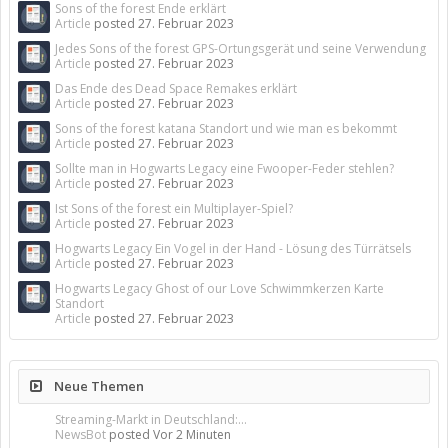
Sons of the forest Ende erklärt
Article
posted
27. Februar 2023
Jedes Sons of the forest GPS-Ortungsgerät und seine Verwendung
Article
posted
27. Februar 2023
Das Ende des Dead Space Remakes erklärt
Article
posted
27. Februar 2023
Sons of the forest katana Standort und wie man es bekommt
Article
posted
27. Februar 2023
Sollte man in Hogwarts Legacy eine Fwooper-Feder stehlen?
Article
posted
27. Februar 2023
Ist Sons of the forest ein Multiplayer-Spiel?
Article
posted
27. Februar 2023
Hogwarts Legacy Ein Vogel in der Hand - Lösung des Türrätsels
Article
posted
27. Februar 2023
Hogwarts Legacy Ghost of our Love Schwimmkerzen Karte
Standort
Article
posted
27. Februar 2023
Neue Themen
Streaming-Markt in Deutschland:...
NewsBot
posted
Vor 2 Minuten