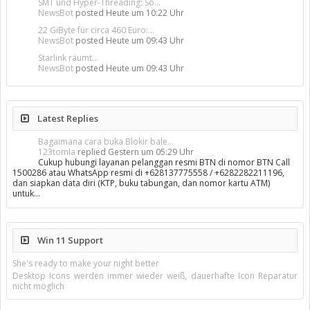
SMT und Hyper-Threading: So...
NewsBot
posted
Heute um 10:22 Uhr
22 GiByte für circa 460 Euro:...
NewsBot
posted
Heute um 09:43 Uhr
Starlink räumt...
NewsBot
posted
Heute um 09:43 Uhr
Latest Replies
Bagaimana cara buka Blokir bale...
123tomla
replied
Gestern um 05:29 Uhr
Cukup hubungi layanan pelanggan resmi BTN di nomor BTN Call
1500286 atau WhatsApp resmi di +628137775558 / +6282282211196,
dan siapkan data diri (KTP, buku tabungan, dan nomor kartu ATM)
untuk…
Win 11 Support
She's ready to make your night better
Desktop Icons werden immer wieder weiß, dauerhafte Icon Reparatur
nicht möglich