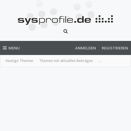
MENU
ANMELDEN
REGISTRIEREN
Heutige Themen
Themen mit aktuellen Beiträgen
...