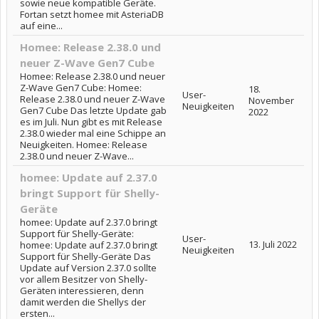
sowie neue kompatible Geräte.
Fortan setzt homee mit AsteriaDB
auf eine...
Homee: Release 2.38.0 und
neuer Z-Wave Gen7 Cube
Homee: Release 2.38.0 und neuer
Z-Wave Gen7 Cube: Homee:
18.
User-
Release 2.38.0 und neuer Z-Wave
November
Neuigkeiten
Gen7 Cube Das letzte Update gab
2022
es im Juli. Nun gibt es mit Release
2.38.0 wieder mal eine Schippe an
Neuigkeiten. Homee: Release
2.38.0 und neuer Z-Wave...
homee: Update auf 2.37.0
bringt Support für Shelly-
Geräte
homee: Update auf 2.37.0 bringt
Support für Shelly-Geräte:
User-
13. Juli 2022
homee: Update auf 2.37.0 bringt
Neuigkeiten
Support für Shelly-Geräte Das
Update auf Version 2.37.0 sollte
vor allem Besitzer von Shelly-
Geräten interessieren, denn
damit werden die Shellys der
ersten...