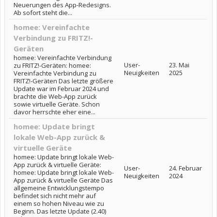
Neuerungen des App-Redesigns.
Ab sofort steht die...
homee: Vereinfachte
Verbindung zu FRITZ!-
Geräten
homee: Vereinfachte Verbindung
User-
23. Mai
zu FRITZ!-Geräten: homee:
Neuigkeiten
2025
Vereinfachte Verbindung zu
FRITZ!-Geräten Das letzte größere
Update war im Februar 2024 und
brachte die Web-App zurück
sowie virtuelle Geräte. Schon
davor herrschte eher eine...
homee: Update bringt
lokale Web-App zurück &
virtuelle Geräte
homee: Update bringt lokale Web-
App zurück & virtuelle Geräte:
User-
24. Februar
homee: Update bringt lokale Web-
Neuigkeiten
2024
App zurück & virtuelle Geräte Das
allgemeine Entwicklungstempo
befindet sich nicht mehr auf
einem so hohen Niveau wie zu
Beginn. Das letzte Update (2.40)