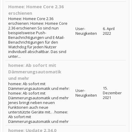
Homee: Homee Core 2.36
erschienen
Homee: Homee Core 2.36
erschienen: Homee: Homee Core
2.36 erschienen So sind nun
User-
6. April
beispielsweise Push-
Neuigkeiten
2022
Benachrichtigungen und E-Mail-
Benachrichtigungen für den
Watchdog für jeden Nutzer
individuell abschaltbar. Das sind
unter...
homee: Ab sofort mit
Dämmerungsautomatik
und mehr
homee: Ab sofort mit
15.
Dämmerungsautomatik und mehr:
User-
Dezember
homee: Ab sofort mit
Neuigkeiten
2021
Dämmerungsautomatik und mehr
Jenes bringt neben neuen
Funktionen auch neue
unterstützte Geräte mit.. . homee:
Ab sofort mit
Dämmerungsautomatik und mehr
homee: Update 2.34.0