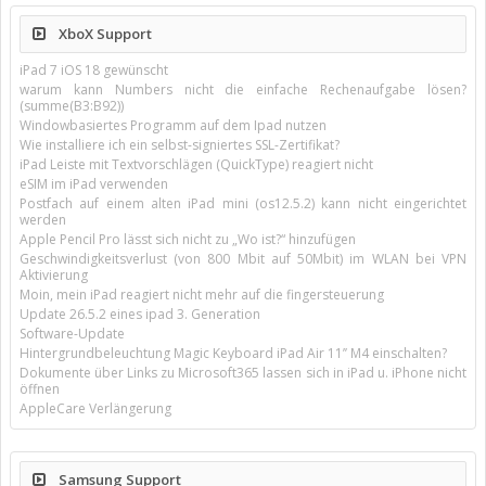
XboX Support
iPad 7 iOS 18 gewünscht
warum kann Numbers nicht die einfache Rechenaufgabe lösen?
(summe(B3:B92))
Windowbasiertes Programm auf dem Ipad nutzen
Wie installiere ich ein selbst-signiertes SSL-Zertifikat?
iPad Leiste mit Textvorschlägen (QuickType) reagiert nicht
eSIM im iPad verwenden
Postfach auf einem alten iPad mini (os12.5.2) kann nicht eingerichtet
werden
Apple Pencil Pro lässt sich nicht zu „Wo ist?“ hinzufügen
Geschwindigkeitsverlust (von 800 Mbit auf 50Mbit) im WLAN bei VPN
Aktivierung
Moin, mein iPad reagiert nicht mehr auf die fingersteuerung
Update 26.5.2 eines ipad 3. Generation
Software-Update
Hintergrundbeleuchtung Magic Keyboard iPad Air 11’’ M4 einschalten?
Dokumente über Links zu Microsoft365 lassen sich in iPad u. iPhone nicht
öffnen
AppleCare Verlängerung
Samsung Support