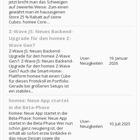
jetzt bricht man das Schweigen
auf zweierlei Weise. Zum einen
gewährt man im hauseigenen
Store 25 % Rabatt auf seine
Cubes. homee Core:...
Z-Wave JS: Neues Backend-
Upgrade für den homee Z-
Wave Gen7
Z-Wave JS: Neues Backend-
Upgrade für den homee Z-Wave
User-
19. Januar
Gen7: Z-Wave JS: Neues Backend-
Neuigkeiten
2026
Upgrade für den homee Z-Wave
Gen7 Auch die Smart-Home-
Plattform homee hat einen Cube
für dieses Protokoll im Portfolio.
Gerade bei größeren Setups ist
ein stabiles...
homee: Neue App startet
in die Beta-Phase
homee: Neue App startet in die
Beta-Phase: homee: Neue App
User-
startet in die Beta-Phase Wer nun
10. Juli 2025
Neuigkeiten
schon ganz neugierig ist, der
erhält ab sofort erste Einblicke in
das neue Design sowie die