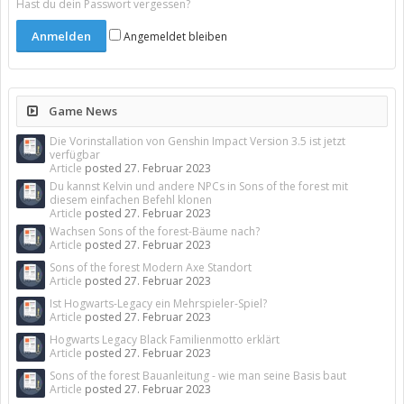
Hast du dein Passwort vergessen?
Angemeldet bleiben
Game News
Die Vorinstallation von Genshin Impact Version 3.5 ist jetzt
verfügbar
Article
posted
27. Februar 2023
Du kannst Kelvin und andere NPCs in Sons of the forest mit
diesem einfachen Befehl klonen
Article
posted
27. Februar 2023
Wachsen Sons of the forest-Bäume nach?
Article
posted
27. Februar 2023
Sons of the forest Modern Axe Standort
Article
posted
27. Februar 2023
Ist Hogwarts-Legacy ein Mehrspieler-Spiel?
Article
posted
27. Februar 2023
Hogwarts Legacy Black Familienmotto erklärt
Article
posted
27. Februar 2023
Sons of the forest Bauanleitung - wie man seine Basis baut
Article
posted
27. Februar 2023