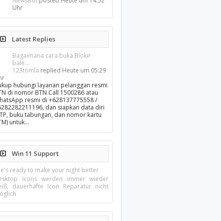
NewsBot
posted
Heute um 14:52
Uhr
Latest Replies
Bagaimana cara buka Blokir
bale...
123tomla
replied
Heute um 05:29
hr
ukup hubungi layanan pelanggan resmi
TN di nomor BTN Call 1500286 atau
hatsApp resmi di +628137775558 /
6282282211196, dan siapkan data diri
KTP, buku tabungan, dan nomor kartu
TM) untuk…
Win 11 Support
e's ready to make your night better
esktop Icons werden immer wieder
eiß, dauerhafte Icon Reparatur nicht
öglich