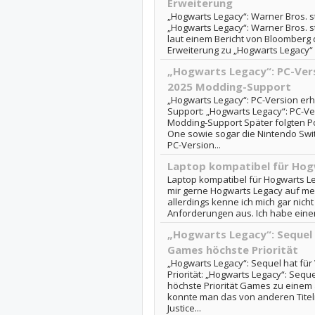
Erweiterung
„Hogwarts Legacy“: Warner Bros. st
„Hogwarts Legacy“: Warner Bros. s
laut einem Bericht von Bloomberg d
Erweiterung zu „Hogwarts Legacy“ ei
„Hogwarts Legacy“: PC-Vers
2025 Modding-Support
„Hogwarts Legacy“: PC-Version erh
Support: „Hogwarts Legacy“: PC-Ver
Modding-Support Später folgten P
One sowie sogar die Nintendo Swit
PC-Version...
Laptop kompatibel für Hog
Laptop kompatibel für Hogwarts L
mir gerne Hogwarts Legacy auf me
allerdings kenne ich mich gar nich
Anforderungen aus. Ich habe einen 
„Hogwarts Legacy“: Sequel 
Games höchste Priorität
„Hogwarts Legacy“: Sequel hat fü
Priorität: „Hogwarts Legacy“: Seq
höchste Priorität Games zu einem 
konnte man das von anderen Titeln 
Justice...