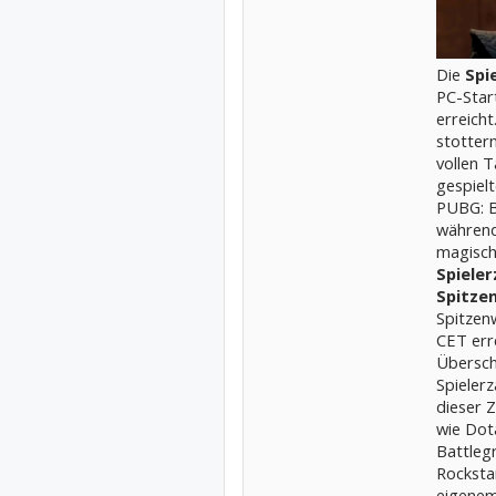
Die
Spi
PC-Star
erreich
stotter
vollen 
gespielt
PUBG: B
während
magisch
Spieler
Spitzen
Spitzen
CET erre
Übersch
Spieler
dieser Z
wie Dot
Battleg
Rocksta
eigenem 