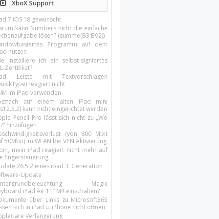
XboX Support
Pad 7 iOS 18 gewünscht
arum kann Numbers nicht die einfache
echenaufgabe lösen? (summe(B3:B92))
indowbasiertes Programm auf dem
pad nutzen
e installiere ich ein selbst-signiertes
L-Zertifikat?
Pad Leiste mit Textvorschlägen
uickType) reagiert nicht
SIM im iPad verwenden
ostfach auf einem alten iPad mini
s12.5.2) kann nicht eingerichtet werden
ple Pencil Pro lässt sich nicht zu „Wo
t?“ hinzufügen
eschwindigkeitsverlust (von 800 Mbit
uf 50Mbit) im WLAN bei VPN Aktivierung
oin, mein iPad reagiert nicht mehr auf
ie fingersteuerung
pdate 26.5.2 eines ipad 3. Generation
oftware-Update
intergrundbeleuchtung Magic
yboard iPad Air 11’’ M4 einschalten?
okumente über Links zu Microsoft365
ssen sich in iPad u. iPhone nicht öffnen
ppleCare Verlängerung