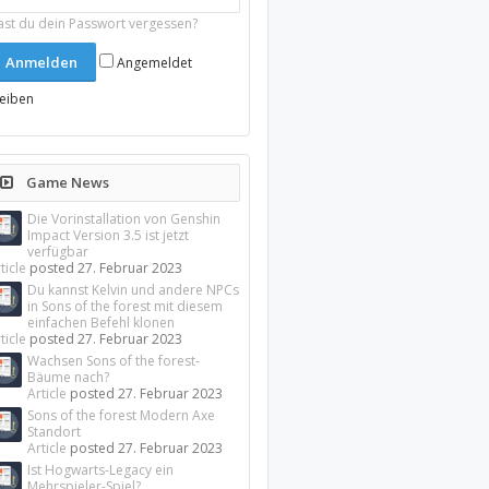
ast du dein Passwort vergessen?
Angemeldet
leiben
Game News
Die Vorinstallation von Genshin
Impact Version 3.5 ist jetzt
verfügbar
ticle
posted
27. Februar 2023
Du kannst Kelvin und andere NPCs
in Sons of the forest mit diesem
einfachen Befehl klonen
ticle
posted
27. Februar 2023
Wachsen Sons of the forest-
Bäume nach?
Article
posted
27. Februar 2023
Sons of the forest Modern Axe
Standort
Article
posted
27. Februar 2023
Ist Hogwarts-Legacy ein
Mehrspieler-Spiel?