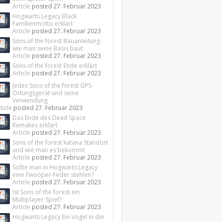
Article
posted
27. Februar 2023
Hogwarts Legacy Black
Familienmotto erklärt
Article
posted
27. Februar 2023
Sons of the forest Bauanleitung -
wie man seine Basis baut
Article
posted
27. Februar 2023
Sons of the forest Ende erklärt
Article
posted
27. Februar 2023
Jedes Sons of the forest GPS-
Ortungsgerät und seine
Verwendung
ticle
posted
27. Februar 2023
Das Ende des Dead Space
Remakes erklärt
Article
posted
27. Februar 2023
Sons of the forest katana Standort
und wie man es bekommt
Article
posted
27. Februar 2023
Sollte man in Hogwarts Legacy
eine Fwooper-Feder stehlen?
Article
posted
27. Februar 2023
Ist Sons of the forest ein
Multiplayer-Spiel?
Article
posted
27. Februar 2023
Hogwarts Legacy Ein Vogel in der