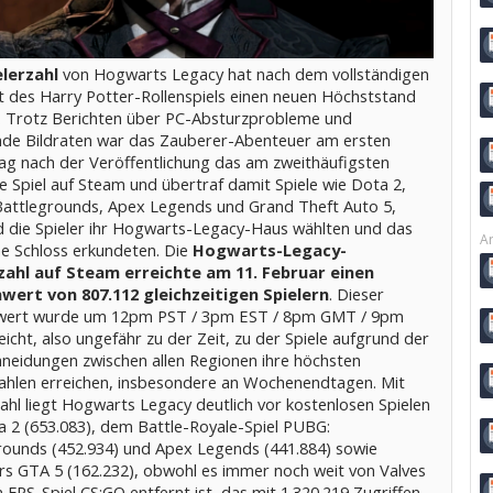
elerzahl
von Hogwarts Legacy hat nach dem vollständigen
t des Harry Potter-Rollenspiels einen neuen Höchststand
t. Trotz Berichten über PC-Absturzprobleme und
nde Bildraten war das Zauberer-Abenteuer am ersten
Tag nach der Veröffentlichung das am zweithäufigsten
e Spiel auf Steam und übertraf damit Spiele wie Dota 2,
attlegrounds, Apex Legends und Grand Theft Auto 5,
 die Spieler ihr Hogwarts-Legacy-Haus wählten und das
Ar
e Schloss erkundeten. Die
Hogwarts-Legacy-
zahl auf Steam erreichte am 11. Februar einen
wert von 807.112 gleichzeitigen Spielern
. Dieser
wert wurde um 12pm PST / 3pm EST / 8pm GMT / 9pm
icht, also ungefähr zu der Zeit, zu der Spiele aufgrund der
neidungen zwischen allen Regionen ihre höchsten
zahlen erreichen, insbesondere an Wochenendtagen. Mit
ahl liegt Hogwarts Legacy deutlich vor kostenlosen Spielen
a 2 (653.083), dem Battle-Royale-Spiel PUBG:
rounds (452.934) und Apex Legends (441.884) sowie
rs GTA 5 (162.232), obwohl es immer noch weit von Valves
FPS-Spiel CS:GO entfernt ist, das mit 1.320.219 Zugriffen