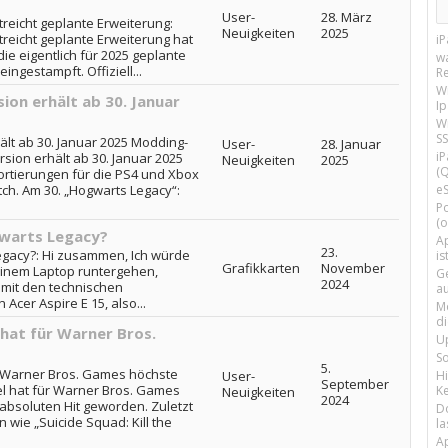
User-
28. März
reicht geplante Erweiterung:
Neuigkeiten
2025
treicht geplante Erweiterung hat
i
ie eigentlich für 2025 geplante
w
ngestampft. Offiziell...
R
W
ion erhält ab 30. Januar
I
Wi
SS
ält ab 30. Januar 2025 Modding-
User-
28. Januar
i
sion erhält ab 30. Januar 2025
Neuigkeiten
2025
(Q
ortierungen für die PS4 und Xbox
ch. Am 30. „Hogwarts Legacy“:
e
P
(o
warts Legacy?
Ap
23.
egacy?: Hi zusammen, Ich würde
is
Grafikkarten
November
inem Laptop runtergehen,
G
2024
t mit den technischen
a
Acer Aspire E 15, also...
M
d
hat für Warner Bros.
U
S
5.
r Warner Bros. Games höchste
User-
H
September
uel hat für Warner Bros. Games
Ke
Neuigkeiten
2024
absoluten Hit geworden. Zuletzt
D
wie „Suicide Squad: Kill the
la
A