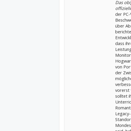
Das obi
offizie
der PC-
Beschwe
über Ab
berichte
Entwick
dass ih
Leistung
Monitor-
Hogwart
von Por
der Zwi
möglic
verbess
vorerst 
solltet 
Unterri
Romanti
Legacy-
Standor
Mondes 
seid, ha