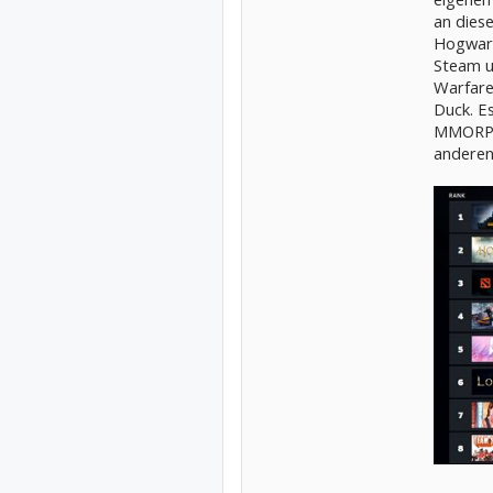
an diese
Hogwarts
Steam u
Warfare
Duck. Es
MMORPG
anderen