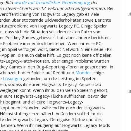
ge Bild
wurde mit freundlicher Genehmigung
der
llen Steam-Charts am 12. Februar 2023 aufgenommen.
Bei
Veröffentlichung von Hogwarts Legacy gab es viele
U
rden über stotternde Bildwiederholraten sowie Berichte
sturzprobleme von Hogwarts Legacy PC. Einige Spieler
n, dass sich die Situation seit dem ersten Patch von
ler Portkey Games gebessert hat, aber andere berichten,
re Probleme immer noch bestehen. Wenn ihr eure PC-
 im Spiel verfolgen wollt, bietet Network N eine neue FPS-
App an, die euch dabei hilft. Es gibt noch keine offiziellen
s-Legacy-Patch-Notizen, aber einige Probleme wurden
tkey Games in den Bug-Reporting-Foren angesprochen. In
schenzeit haben Spieler auf Reddit und
Modder
einige
he
Lösungen
gefunden, um die Leistung im Spiel zu
ern, sodass ihr euren Hogwarts-Legacy-Zauberstab
weglegen könnt. Wenn ihr zu den vielen Spielern gehört,
U
ihr eure Hogwarts-Legacy-Flüche auffrischen, bevor der
cht beginnt, und all eure Hogwarts-Legacy-
koptionen erkunden, während ihr euch der Hogwarts-
Höchststufengrenze nähert. Außerdem solltet ihr die
te der Hogwarts-Legacy-Demiguise-Statue und des
kennen. Wenn ihr neugierig auf Hogwarts-Legacy-Mods
ben wir sie für euch aufgeschlüsselt.