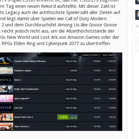
m Tag einen neuen Rekord aufstellte. Mit dieser Zahl ist
 Legacy auch die achthöchste Spielerzahl aller Zeiten auf
nd liegt damit über Spielen wie Call of Duty Modern
 2 und dem Durchbruchshit Among Us-like Goose Goose
Ar
 reicht jedoch nicht aus, um die Allzeithöchststände der
s New World und Lost Ark von Amazon Games oder der
 RPGs Elden Ring und Cyberpunk 2077 zu übertreffen.