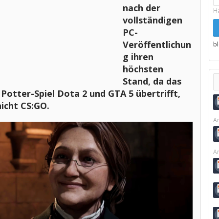
nach der
H
vollständigen
PC-
Veröffentlichun
b
g ihren
höchsten
Stand, da das
Potter-Spiel Dota 2 und GTA 5 übertrifft,
nicht CS:GO.
Ar
Ar