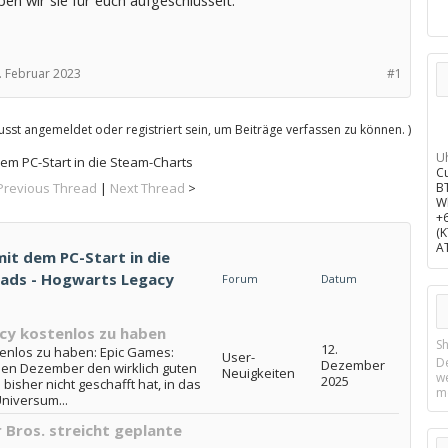
. Februar 2023
#1
sst angemeldet oder registriert sein, um Beiträge verfassen zu können. )
U
dem PC-Start in die Steam-Charts
C
Previous Thread
|
Next Thread
>
B
W
+
(
A
it dem PC-Start in die
eads - Hogwarts Legacy
Forum
Datum
cy kostenlos zu haben
Sh
12.
enlos zu haben: Epic Games:
User-
D
Dezember
en Dezember den wirklich guten
Neuigkeiten
w
2025
bisher nicht geschafft hat, in das
m
niversum...
Bros. streicht geplante