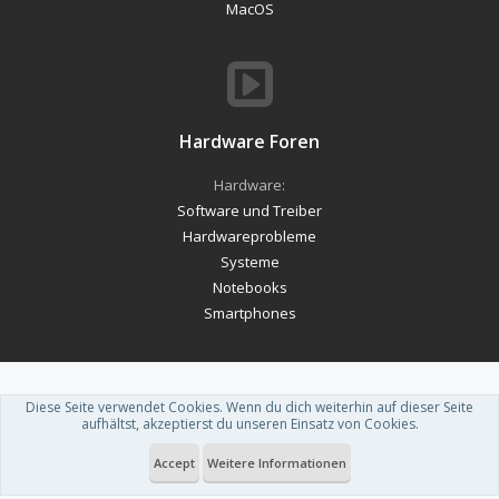
MacOS
Hardware Foren
Hardware:
Software und Treiber
Hardwareprobleme
Systeme
Notebooks
Smartphones
Diese Seite verwendet Cookies. Wenn du dich weiterhin auf dieser Seite
Forum software by XenForo™
-
Deutsch von xenDach
aufhältst, akzeptierst du unseren Einsatz von Cookies.
Theme designed by
ThemeHouse
.
Accept
Weitere Informationen