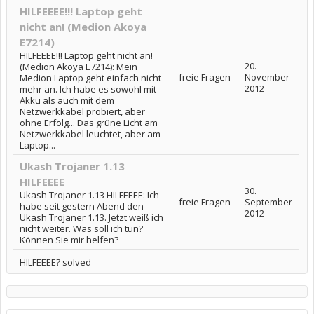
HILFEEEE!!! Laptop geht
nicht an! (Medion Akoya
E7214)
HILFEEEE!!! Laptop geht nicht an!
20.
(Medion Akoya E7214): Mein
freie Fragen
November
Medion Laptop geht einfach nicht
2012
mehr an. Ich habe es sowohl mit
Akku als auch mit dem
Netzwerkkabel probiert, aber
ohne Erfolg... Das grüne Licht am
Netzwerkkabel leuchtet, aber am
Laptop...
Ukash Trojaner 1.13
HILFEEEE
30.
Ukash Trojaner 1.13 HILFEEEE: Ich
freie Fragen
September
habe seit gestern Abend den
2012
Ukash Trojaner 1.13. Jetzt weiß ich
nicht weiter. Was soll ich tun?
Können Sie mir helfen?
HILFEEEE? solved