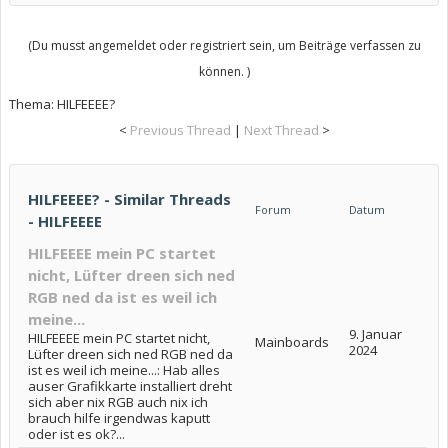
(Du musst angemeldet oder registriert sein, um Beiträge verfassen zu
können. )
Thema:
HILFEEEE?
<
Previous Thread
|
Next Thread
>
HILFEEEE? - Similar Threads
Forum
Datum
- HILFEEEE
HILFEEEE mein PC startet
nicht, Lüfter dreen sich ned
RGB ned da ist es weil ich
meine...
9. Januar
HILFEEEE mein PC startet nicht,
Mainboards
2024
Lüfter dreen sich ned RGB ned da
ist es weil ich meine...: Hab alles
auser Grafikkarte installiert dreht
sich aber nix RGB auch nix ich
brauch hilfe irgendwas kaputt
oder ist es ok?...