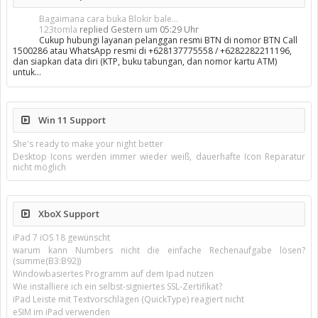
Bagaimana cara buka Blokir bale...
123tomla
replied
Gestern um 05:29 Uhr
Cukup hubungi layanan pelanggan resmi BTN di nomor BTN Call
1500286 atau WhatsApp resmi di +628137775558 / +6282282211196,
dan siapkan data diri (KTP, buku tabungan, dan nomor kartu ATM)
untuk…
Win 11 Support
She's ready to make your night better
Desktop Icons werden immer wieder weiß, dauerhafte Icon Reparatur
nicht möglich
XboX Support
iPad 7 iOS 18 gewünscht
warum kann Numbers nicht die einfache Rechenaufgabe lösen?
(summe(B3:B92))
Windowbasiertes Programm auf dem Ipad nutzen
Wie installiere ich ein selbst-signiertes SSL-Zertifikat?
iPad Leiste mit Textvorschlägen (QuickType) reagiert nicht
eSIM im iPad verwenden