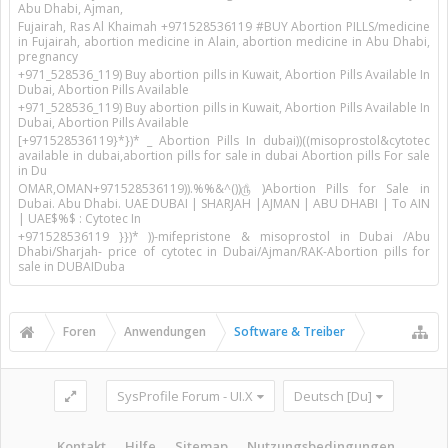
Abu Dhabi, Ajman,
Fujairah, Ras Al Khaimah +971528536119 #BUY Abortion PILLS/medicine
in Fujairah, abortion medicine in Alain, abortion medicine in Abu Dhabi,
pregnancy
+971_528536_119) Buy abortion pills in Kuwait, Abortion Pills Available In
Dubai, Abortion Pills Available
+971_528536_119) Buy abortion pills in Kuwait, Abortion Pills Available In
Dubai, Abortion Pills Available
[+971528536119}*})* _ Abortion Pills In dubai))((misoprostol&cytotec
available in dubai,abortion pills for sale in dubai Abortion pills For sale
in Du
OMAR,OMAN+971528536119)).%%&^())௹ )Abortion Pills for Sale in
Dubai. Abu Dhabi. UAE DUBAI | SHARJAH |AJMAN | ABU DHABI | To AIN
| UAE$%$ : Cytotec In
+971528536119 }})* ))-mifepristone & misoprostol in Dubai /Abu
Dhabi/Sharjah- price of cytotec in Dubai/Ajman/RAK-Abortion pills for
sale in DUBAIDuba
Foren
Anwendungen
Software & Treiber
SysProfile Forum - UI.X
Deutsch [Du]
Kontakt
Hilfe
Sitemap
Nutzungsbedingungen