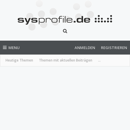
MENU
ANMELDEN
REGISTRIEREN
Heutige Themen
Themen mit aktuellen Beiträgen
...