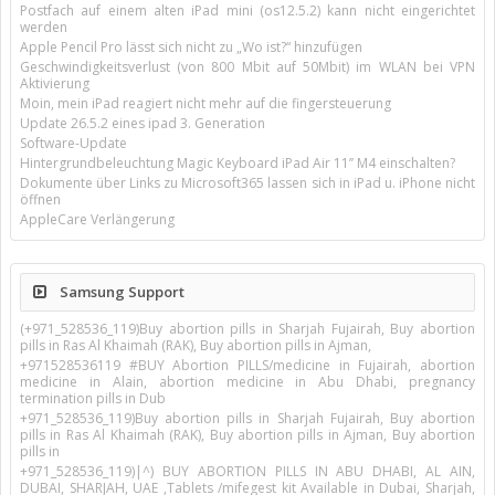
Postfach auf einem alten iPad mini (os12.5.2) kann nicht eingerichtet
werden
Apple Pencil Pro lässt sich nicht zu „Wo ist?“ hinzufügen
Geschwindigkeitsverlust (von 800 Mbit auf 50Mbit) im WLAN bei VPN
Aktivierung
Moin, mein iPad reagiert nicht mehr auf die fingersteuerung
Update 26.5.2 eines ipad 3. Generation
Software-Update
Hintergrundbeleuchtung Magic Keyboard iPad Air 11’’ M4 einschalten?
Dokumente über Links zu Microsoft365 lassen sich in iPad u. iPhone nicht
öffnen
AppleCare Verlängerung
Samsung Support
(+971_528536_119)Buy abortion pills in Sharjah Fujairah, Buy abortion
pills in Ras Al Khaimah (RAK), Buy abortion pills in Ajman,
+971528536119 #BUY Abortion PILLS/medicine in Fujairah, abortion
medicine in Alain, abortion medicine in Abu Dhabi, pregnancy
termination pills in Dub
+971_528536_119)Buy abortion pills in Sharjah Fujairah, Buy abortion
pills in Ras Al Khaimah (RAK), Buy abortion pills in Ajman, Buy abortion
pills in
+971_528536_119)|^) BUY ABORTION PILLS IN ABU DHABI, AL AIN,
DUBAI, SHARJAH, UAE ,Tablets /mifegest kit Available in Dubai, Sharjah,