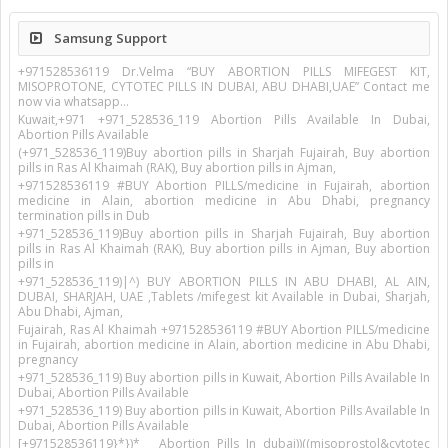
Samsung Support
+971528536119 Dr.Velma “BUY ABORTION PILLS MIFEGEST KIT,
MISOPROTONE, CYTOTEC PILLS IN DUBAI, ABU DHABI,UAE” Contact me
now via whatsapp…
Kuwait,+971 +971_528536_119 Abortion Pills Available In Dubai,
Abortion Pills Available
(+971_528536_119)Buy abortion pills in Sharjah Fujairah, Buy abortion
pills in Ras Al Khaimah (RAK), Buy abortion pills in Ajman,
+971528536119 #BUY Abortion PILLS/medicine in Fujairah, abortion
medicine in Alain, abortion medicine in Abu Dhabi, pregnancy
termination pills in Dub
+971_528536_119)Buy abortion pills in Sharjah Fujairah, Buy abortion
pills in Ras Al Khaimah (RAK), Buy abortion pills in Ajman, Buy abortion
pills in
+971_528536_119)|^) BUY ABORTION PILLS IN ABU DHABI, AL AIN,
DUBAI, SHARJAH, UAE ,Tablets /mifegest kit Available in Dubai, Sharjah,
Abu Dhabi, Ajman,
Fujairah, Ras Al Khaimah +971528536119 #BUY Abortion PILLS/medicine
in Fujairah, abortion medicine in Alain, abortion medicine in Abu Dhabi,
pregnancy
+971_528536_119) Buy abortion pills in Kuwait, Abortion Pills Available In
Dubai, Abortion Pills Available
+971_528536_119) Buy abortion pills in Kuwait, Abortion Pills Available In
Dubai, Abortion Pills Available
[+971528536119}*})* _ Abortion Pills In dubai))((misoprostol&cytotec