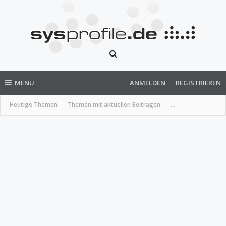
MENU
ANMELDEN
REGISTRIEREN
Heutige Themen
Themen mit aktuellen Beiträgen
...