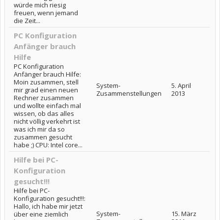
würde mich riesig
freuen, wenn jemand
die Zeit...
PC Konfiguration
Anfänger brauch
Hilfe
PC Konfiguration
Anfänger brauch Hilfe:
Moin zusammen, stell
System-
5. April
mir grad einen neuen
Zusammenstellungen
2013
Rechner zusammen
und wollte einfach mal
wissen, ob das alles
nicht völlig verkehrt ist
was ich mir da so
zusammen gesucht
habe ;) CPU: Intel core...
Hilfe bei PC-
Konfiguration
gesucht!!!
Hilfe bei PC-
Konfiguration gesucht!!!:
Hallo, ich habe mir jetzt
System-
15. März
über eine ziemlich