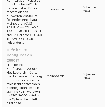
Konfiguration. Passt es
aufs Mainboard?: Ich
5. Februar
habe ein alten PC und
Prozessoren
2024
möchte diesen
aufwerten. Aktuell ist
folgendes eingebaut:
Mainboard: ASUS
A68HM-Plus CPU: AMD
A10 Pro 7850B APU GPU:
NVIDIA GeForce GTX 560
Ti RAM: DDR3 8 GB
Folgendes...
Hilfe bei Pc
Konfiguration
2000€?
Hilfe bei Pc
Konfiguration 2000€?:
Hey Leute ich möchte
8. Januar
Mainboards
mir die Tage ein Gaming
2024
Pc bauen nur kann ich
mich nicht entscheiden
könnte jemand mir ein
Gaming PC im wert von
ca 1700-2000€ erstellen
die Optik ist komplett
egal er soll...