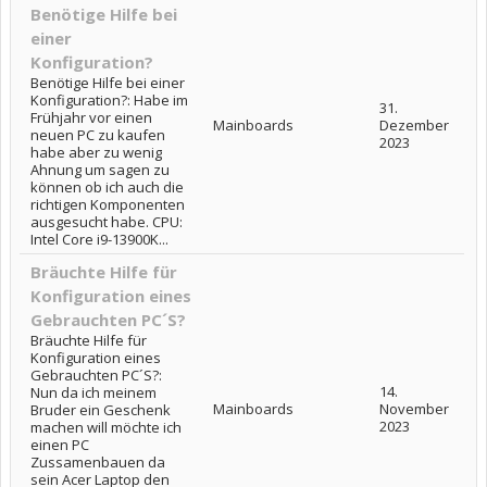
Benötige Hilfe bei
einer
Konfiguration?
Benötige Hilfe bei einer
Konfiguration?: Habe im
31.
Frühjahr vor einen
Mainboards
Dezember
neuen PC zu kaufen
2023
habe aber zu wenig
Ahnung um sagen zu
können ob ich auch die
richtigen Komponenten
ausgesucht habe. CPU:
Intel Core i9-13900K...
Bräuchte Hilfe für
Konfiguration eines
Gebrauchten PC´S?
Bräuchte Hilfe für
Konfiguration eines
Gebrauchten PC´S?:
14.
Nun da ich meinem
Mainboards
November
Bruder ein Geschenk
2023
machen will möchte ich
einen PC
Zussamenbauen da
sein Acer Laptop den