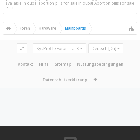
available in dubai,abortion pills for sale in dubai Abortion pills For sale
in Du
Foren
Hardware
Mainboards
SysProfile Forum - UI.X
Deutsch [Du]
Kontakt
Hilfe
Sitemap
Nutzungsbedingungen
Datenschutzerklärung