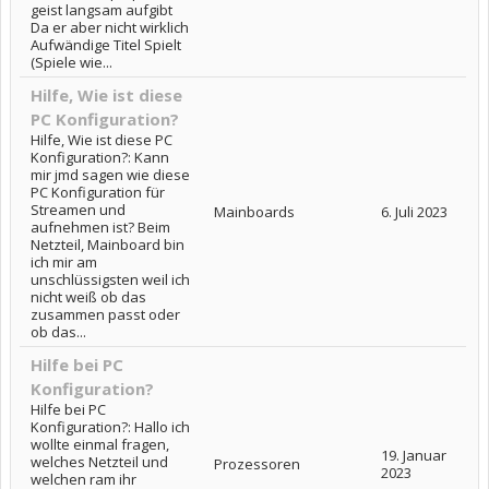
geist langsam aufgibt
Da er aber nicht wirklich
Aufwändige Titel Spielt
(Spiele wie...
Hilfe, Wie ist diese
PC Konfiguration?
Hilfe, Wie ist diese PC
Konfiguration?: Kann
mir jmd sagen wie diese
PC Konfiguration für
Streamen und
Mainboards
6. Juli 2023
aufnehmen ist? Beim
Netzteil, Mainboard bin
ich mir am
unschlüssigsten weil ich
nicht weiß ob das
zusammen passt oder
ob das...
Hilfe bei PC
Konfiguration?
Hilfe bei PC
Konfiguration?: Hallo ich
wollte einmal fragen,
19. Januar
welches Netzteil und
Prozessoren
2023
welchen ram ihr