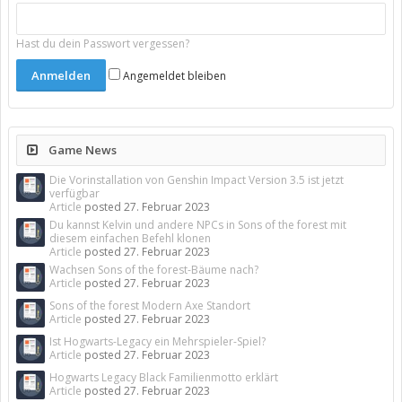
Hast du dein Passwort vergessen?
Angemeldet bleiben
Game News
Die Vorinstallation von Genshin Impact Version 3.5 ist jetzt
verfügbar
Article
posted
27. Februar 2023
Du kannst Kelvin und andere NPCs in Sons of the forest mit
diesem einfachen Befehl klonen
Article
posted
27. Februar 2023
Wachsen Sons of the forest-Bäume nach?
Article
posted
27. Februar 2023
Sons of the forest Modern Axe Standort
Article
posted
27. Februar 2023
Ist Hogwarts-Legacy ein Mehrspieler-Spiel?
Article
posted
27. Februar 2023
Hogwarts Legacy Black Familienmotto erklärt
Article
posted
27. Februar 2023