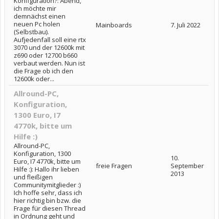
Konfiguration?: Abend,
ich möchte mir
demnächst einen
neuen Pc holen
Mainboards
7. Juli 2022
(Selbstbau).
Aufjedenfall soll eine rtx
3070 und der 12600k mit
z690 oder 12700 b660
verbaut werden. Nun ist
die Frage ob ich den
12600k oder...
Allround-PC,
Konfiguration,
1300 Euro, I7
4770k, bitte um
Hilfe :)
Allround-PC,
Konfiguration, 1300
10.
Euro, I7 4770k, bitte um
freie Fragen
September
Hilfe :): Hallo ihr lieben
2013
und fleißigen
Communitymitglieder :)
Ich hoffe sehr, dass ich
hier richtig bin bzw. die
Frage für diesen Thread
in Ordnung geht und