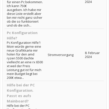
2024
für einen Pc bekommen.
Ich kann 750€
ausgeben. Ich habe mir
diese Liste erstellt aber
bin mir nicht ganz sicher
ob die so funktioniert
und ob die sich...
Pc Konfiguration
Hilfe?
Pc Konfiguration Hilfe?:
Moin würde gerne eine
neue Grafikkarte mir
8. Februar
holen für den amd
Stromversorgung
2024
ryzen 5500 dachte
vielleicht an eine rx 6500
xt weil der Preis
Leistung gut ist für mich
mein Budget liegt bei
200€ etwa...
Hilfe bei der PC
Konfiguration.
Passt es aufs
Mainboard?
Hilfe bei der PC