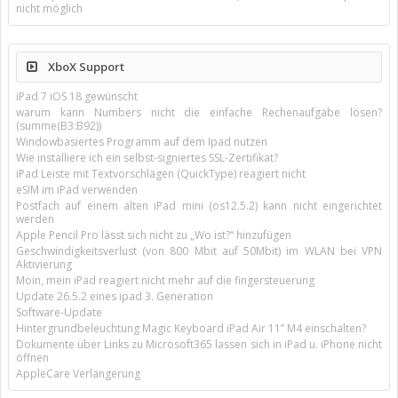
nicht möglich
XboX Support
iPad 7 iOS 18 gewünscht
warum kann Numbers nicht die einfache Rechenaufgabe lösen?
(summe(B3:B92))
Windowbasiertes Programm auf dem Ipad nutzen
Wie installiere ich ein selbst-signiertes SSL-Zertifikat?
iPad Leiste mit Textvorschlägen (QuickType) reagiert nicht
eSIM im iPad verwenden
Postfach auf einem alten iPad mini (os12.5.2) kann nicht eingerichtet
werden
Apple Pencil Pro lässt sich nicht zu „Wo ist?“ hinzufügen
Geschwindigkeitsverlust (von 800 Mbit auf 50Mbit) im WLAN bei VPN
Aktivierung
Moin, mein iPad reagiert nicht mehr auf die fingersteuerung
Update 26.5.2 eines ipad 3. Generation
Software-Update
Hintergrundbeleuchtung Magic Keyboard iPad Air 11’’ M4 einschalten?
Dokumente über Links zu Microsoft365 lassen sich in iPad u. iPhone nicht
öffnen
AppleCare Verlängerung