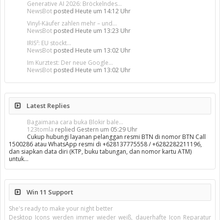
Generative AI 2026: Bröckelndes...
NewsBot
posted
Heute um 14:12 Uhr
Vinyl-Käufer zahlen mehr – und...
NewsBot
posted
Heute um 13:23 Uhr
IRIS²: EU stockt...
NewsBot
posted
Heute um 13:02 Uhr
Im Kurztest: Der neue Google...
NewsBot
posted
Heute um 13:02 Uhr
Latest Replies
Bagaimana cara buka Blokir bale...
123tomla
replied
Gestern um 05:29 Uhr
Cukup hubungi layanan pelanggan resmi BTN di nomor BTN Call
1500286 atau WhatsApp resmi di +628137775558 / +6282282211196,
dan siapkan data diri (KTP, buku tabungan, dan nomor kartu ATM)
untuk…
Win 11 Support
She's ready to make your night better
Desktop Icons werden immer wieder weiß, dauerhafte Icon Reparatur