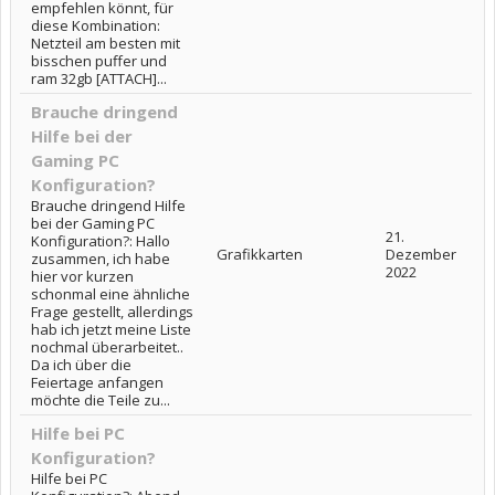
empfehlen könnt, für
diese Kombination:
Netzteil am besten mit
bisschen puffer und
ram 32gb [ATTACH]...
Brauche dringend
Hilfe bei der
Gaming PC
Konfiguration?
Brauche dringend Hilfe
bei der Gaming PC
21.
Konfiguration?: Hallo
Grafikkarten
Dezember
zusammen, ich habe
2022
hier vor kurzen
schonmal eine ähnliche
Frage gestellt, allerdings
hab ich jetzt meine Liste
nochmal überarbeitet..
Da ich über die
Feiertage anfangen
möchte die Teile zu...
Hilfe bei PC
Konfiguration?
Hilfe bei PC