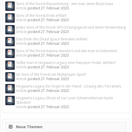
Sons of the forest Bauanleitung - wie man seine Basis baut
Article
posted
27. Februar 2023
Sons of the forest Ende erklärt
Article
posted
27. Februar 2023
Jedes Sons of the forest GPS-Ortungsgerät und seine Verwendung
Article
posted
27. Februar 2023
Das Ende des Dead Space Remakes erklärt
Article
posted
27. Februar 2023
Sons of the forest katana Standort und wie man es bekommt
Article
posted
27. Februar 2023
Sollte man in Hogwarts Legacy eine Fwooper-Feder stehlen?
Article
posted
27. Februar 2023
Ist Sons of the forest ein Multiplayer-Spiel?
Article
posted
27. Februar 2023
Hogwarts Legacy Ein Vogel in der Hand - Lösung des Türrätsels
Article
posted
27. Februar 2023
Hogwarts Legacy Ghost of our Love Schwimmkerzen Karte
Standort
Article
posted
27. Februar 2023
Neue Themen