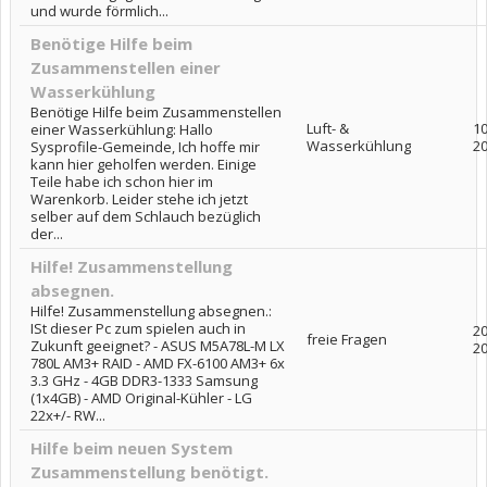
und wurde förmlich...
Benötige Hilfe beim
Zusammenstellen einer
Wasserkühlung
Benötige Hilfe beim Zusammenstellen
Luft- &
10
einer Wasserkühlung: Hallo
Wasserkühlung
2
Sysprofile-Gemeinde, Ich hoffe mir
kann hier geholfen werden. Einige
Teile habe ich schon hier im
Warenkorb. Leider stehe ich jetzt
selber auf dem Schlauch bezüglich
der...
Hilfe! Zusammenstellung
absegnen.
Hilfe! Zusammenstellung absegnen.:
ISt dieser Pc zum spielen auch in
20
freie Fragen
Zukunft geeignet? - ASUS M5A78L-M LX
2
780L AM3+ RAID - AMD FX-6100 AM3+ 6x
3.3 GHz - 4GB DDR3-1333 Samsung
(1x4GB) - AMD Original-Kühler - LG
22x+/- RW...
Hilfe beim neuen System
Zusammenstellung benötigt.