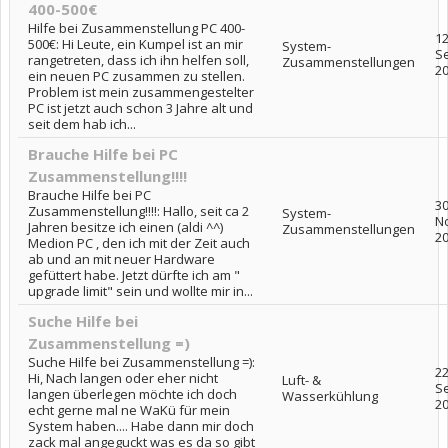
400-500€
Hilfe bei Zusammenstellung PC 400-
12
500€: Hi Leute, ein Kumpel ist an mir
System-
S
rangetreten, dass ich ihn helfen soll,
Zusammenstellungen
2
ein neuen PC zusammen zu stellen.
Problem ist mein zusammengestelter
PC ist jetzt auch schon 3 Jahre alt und
seit dem hab ich...
Brauche Hilfe bei PC
Zusammenstellung!!!!
Brauche Hilfe bei PC
30
Zusammenstellung!!!!: Hallo, seit ca 2
System-
N
Jahren besitze ich einen (aldi ^^)
Zusammenstellungen
2
Medion PC , den ich mit der Zeit auch
ab und an mit neuer Hardware
gefüttert habe. Jetzt dürfte ich am "
upgrade limit" sein und wollte mir in...
Suche Hilfe bei
Zusammenstellung =)
Suche Hilfe bei Zusammenstellung =):
22
Hi, Nach langen oder eher nicht
Luft- &
S
langen überlegen möchte ich doch
Wasserkühlung
2
echt gerne mal ne WaKü für mein
System haben.... Habe dann mir doch
zack mal angeguckt was es da so gibt