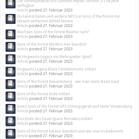
Die Vorinstallation von Genshin Impact Version 3.5 ist jetzt
verfügbar
Article
posted
27. Februar 2023
Du kannst Kelvin und andere NPCs in Sons of the forest mit
diesem einfachen Befehl klonen
Article
posted
27. Februar 2023
Wachsen Sons of the forest-Bäume nach?
Article
posted
27. Februar 2023
Sons of the forest Modern Axe Standort
Article
posted
27. Februar 2023
Ist Hogwarts-Legacy ein Mehrspieler-Spiel?
Article
posted
27. Februar 2023
Hogwarts Legacy Black Familienmotto erklärt
Article
posted
27. Februar 2023
Sons of the forest Bauanleitung - wie man seine Basis baut
Article
posted
27. Februar 2023
Sons of the forest Ende erklärt
Article
posted
27. Februar 2023
Jedes Sons of the forest GPS-Ortungsgerät und seine Verwendung
Article
posted
27. Februar 2023
Das Ende des Dead Space Remakes erklärt
Article
posted
27. Februar 2023
Sons of the forest katana Standort und wie man es bekommt
Article
posted
27. Februar 2023