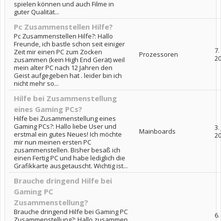
spielen können und auch Filme in
guter Qualität...
Pc Zusammenstellen Hilfe?
Pc Zusammenstellen Hilfe?: Hallo
Freunde, ich bastle schon seit einiger
7.
Zeit mir einen PC zum Zocken
Prozessoren
2
zusammen (kein High End Gerät) weil
mein alter PC nach 12 Jahren den
Geist aufgegeben hat . leider bin ich
nicht mehr so...
Hilfe bei Zusammenstellung
eines Gaming PCs?
Hilfe bei Zusammenstellung eines
Gaming PCs?: Hallo liebe User und
3.
Mainboards
erstmal ein gutes Neues! Ich möchte
2
mir nun meinen ersten PC
zusammenstellen. Bisher besaß ich
einen Fertig PC und habe lediglich die
Grafikkarte ausgetauscht. Wichtig ist...
Brauche dringend Hilfe bei
Gaming PC
Zusammenstellung?
Brauche dringend Hilfe bei Gaming PC
6.
Zusammenstellung?: Hallo zusammen,