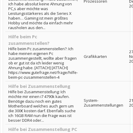
Prozessoren
D
ich habe absolut keine Ahnung von
2
PC,s aber möchte was
Leistungsstärkeres als die Series X
haben… Gaming ist mein größtes
Hobby und möchte da einfach mehr
rausholen aus den...
Hilfe beim Pc
zusammenstellen?
Hilfe beim Pc zusammenstellen?: Ich
27
habe meinen eigenen Pc
Grafikkarten
N
zusammengestellt, wollte aber fragen
2
ob er gut ist da ich leider wenig
Ahnung habe. [ATTACH] [ATTACH]
https://www.gutefrage.net/frage/hilfe-
beim-pc-zusammenstellen-4
Hilfe bei Zusammenstellung
Hilfe bei Zusammenstellung: Ich
möchte mir einen i7 4790k kaufen.
System-
21
Benötige dazu noch ein gutes
Zusammenstellungen
2
Motherboard welches auch gern um
die 300€ kosten darf. Ebenfalls suche
ich 16GB RAM nun die Frage was ist
besser DDR4 oder...
Hilfe bei Zusammenstellung PC