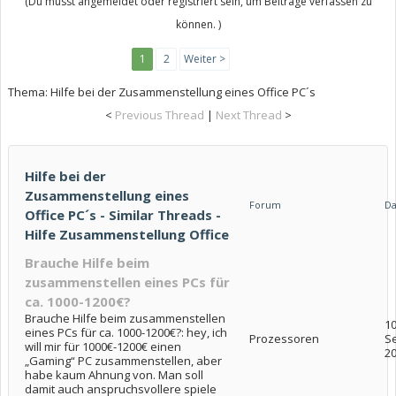
(Du musst angemeldet oder registriert sein, um Beiträge verfassen zu
können. )
1
2
Weiter >
Thema:
Hilfe bei der Zusammenstellung eines Office PC´s
<
Previous Thread
|
Next Thread
>
Hilfe bei der
Zusammenstellung eines
Forum
D
Office PC´s - Similar Threads -
Hilfe Zusammenstellung Office
Brauche Hilfe beim
zusammenstellen eines PCs für
ca. 1000-1200€?
Brauche Hilfe beim zusammenstellen
10
eines PCs für ca. 1000-1200€?: hey, ich
Prozessoren
S
will mir für 1000€-1200€ einen
2
„Gaming“ PC zusammenstellen, aber
habe kaum Ahnung von. Man soll
damit auch anspruchsvollere spiele