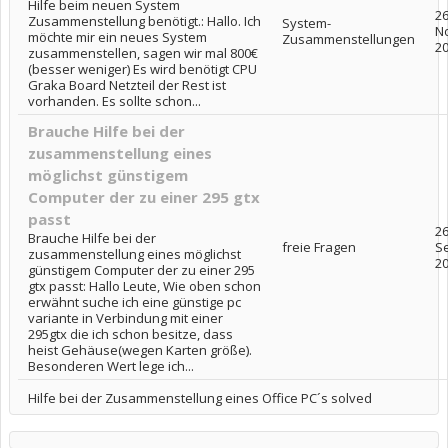
Hilfe beim neuen System
26
Zusammenstellung benötigt.: Hallo. Ich
System-
N
möchte mir ein neues System
Zusammenstellungen
2
zusammenstellen, sagen wir mal 800€
(besser weniger) Es wird benötigt CPU
Graka Board Netzteil der Rest ist
vorhanden. Es sollte schon...
Brauche Hilfe bei der
zusammenstellung eines
möglichst günstigem
Computer der zu einer 295 gtx
passt
26
Brauche Hilfe bei der
freie Fragen
S
zusammenstellung eines möglichst
2
günstigem Computer der zu einer 295
gtx passt: Hallo Leute, Wie oben schon
erwähnt suche ich eine günstige pc
variante in Verbindung mit einer
295gtx die ich schon besitze, dass
heist Gehäuse(wegen Karten größe).
Besonderen Wert lege ich...
Hilfe bei der Zusammenstellung eines Office PC´s solved