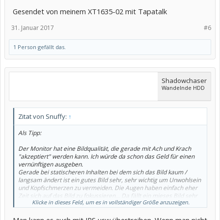
Gesendet von meinem XT1635-02 mit Tapatalk
31. Januar 2017
#6
1 Person gefällt das.
Shadowchaser
Wandelnde HDD
Zitat von Snuffy:
↑
Als Tipp:
Der Monitor hat eine Bildqualität, die gerade mit Ach und Krach
"akzeptiert" werden kann. Ich würde da schon das Geld für einen
vernünftigen ausgeben.
Gerade bei statischeren Inhalten bei dem sich das Bild kaum /
langsam ändert ist ein gutes Bild sehr, sehr wichtig um Unwohlsein
und Kopfschmerzen zu vermeiden. Die Augen haben einfach eher
Zeit sich auf das Bild zu fokussieren... Da fällt ein mieses Bild sehr
Klicke in dieses Feld, um es in vollständiger Größe anzuzeigen.
schnell ins Gewicht.
Man kann es auch mit IPS usw übertreiben. Wenn man nicht