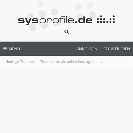
MENU
ANMELDEN
REGISTRIEREN
Heutige Themen
Themen mit aktuellen Beiträgen
...