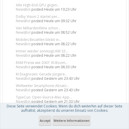
Alte High-End-GPU gegen...
NewsBot
posted
Heute um 10:23 Uhr
Dolby Vision 2 startet per...
NewsBot
posted
Heute um 09:32 Uhr
Vier Milliardenfilme schon...
NewsBot
posted
Heute um 08:52 Uhr
Mobiles Bezahlen bleibt in...
NewsBot
posted
Heute um 08:22 Uhr
Immer wieder sonntags KW 32:...
NewsBot
posted
Heute um 08:22 Uhr
RAM-Preise wie 2007: KI-Boom...
NewsBot
posted
Heute um 06:33 Uhr
KI-Diagnosen: Gerade jüngere...
NewsBot
posted
Gestern um 23:43 Uhr
Weltweiter Smartphone-Absatz...
NewsBot
posted
Gestern um 23:43 Uhr
TypeCue: Open-Source-Mac-App...
NewsBot
posted
Gestern um 21:33 Uhr
Diese Seite verwendet Cookies. Wenn du dich weiterhin auf dieser Seite
G-SHOCK nano: Casio schrumpft...
aufhältst, akzeptierst du unseren Einsatz von Cookies.
NewsBot
posted
Gestern um 19:32 Uhr
Accept
Weitere Informationen