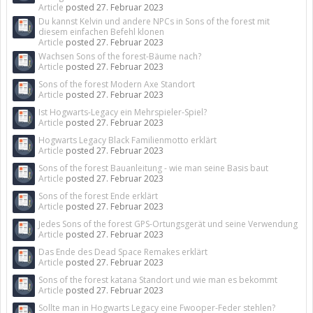
Article
posted
27. Februar 2023
Du kannst Kelvin und andere NPCs in Sons of the forest mit
diesem einfachen Befehl klonen
Article
posted
27. Februar 2023
Wachsen Sons of the forest-Bäume nach?
Article
posted
27. Februar 2023
Sons of the forest Modern Axe Standort
Article
posted
27. Februar 2023
Ist Hogwarts-Legacy ein Mehrspieler-Spiel?
Article
posted
27. Februar 2023
Hogwarts Legacy Black Familienmotto erklärt
Article
posted
27. Februar 2023
Sons of the forest Bauanleitung - wie man seine Basis baut
Article
posted
27. Februar 2023
Sons of the forest Ende erklärt
Article
posted
27. Februar 2023
Jedes Sons of the forest GPS-Ortungsgerät und seine Verwendung
Article
posted
27. Februar 2023
Das Ende des Dead Space Remakes erklärt
Article
posted
27. Februar 2023
Sons of the forest katana Standort und wie man es bekommt
Article
posted
27. Februar 2023
Sollte man in Hogwarts Legacy eine Fwooper-Feder stehlen?