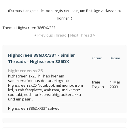
(Du musst angemeldet oder registriert sein, um Beiträge verfassen zu
können. )
Thema:
Highscreen 386DX/33?
<
Previous Thread
|
Next Thread
>
Highscreen 386DX/33? - Similar
Forum
Datum
Threads - Highscreen 386DX
highscreen sx25
highscreen sx25: hi, hab hier ein
sammlerstück aus der urzeit:great:
freie
1. Mai
Highscreen sx25 Notebook mit monochrom
Fragen
2009
lcd, 80mb festplatte, 4mb ram, und 25mhz
cpu-takt, noch funktionsfähig, außer akku
und ein paar...
Highscreen 386DX/33? solved