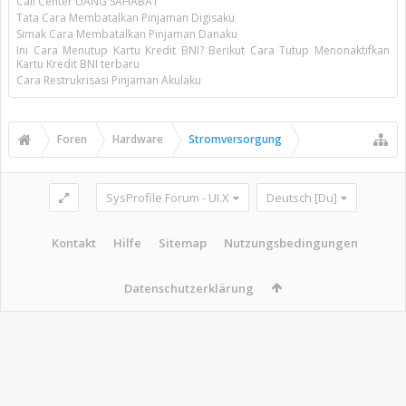
Call Center UANG SAHABAT
Tata Cara Membatalkan Pinjaman Digisaku
Simak Cara Membatalkan Pinjaman Danaku
Ini Cara Menutup Kartu Kredit BNI? Berikut Cara Tutup Menonaktifkan
Kartu Kredit BNI terbaru
Cara Restrukrisasi Pinjaman Akulaku
Foren
Hardware
Stromversorgung
SysProfile Forum - UI.X
Deutsch [Du]
Kontakt
Hilfe
Sitemap
Nutzungsbedingungen
Datenschutzerklärung