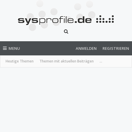
MENU
ANMELDEN
REGISTRIEREN
Heutige Themen
Themen mit aktuellen Beiträgen
...