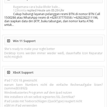
Bagaimana cara buka Blokir bale...
123tomla
replied
Heute um 05:29 Uhr
Cukup hubungi layanan pelanggan resmi BTN di nomor BTN Call
1500286 atau WhatsApp resmi di +628137775558 / +6282282211196,
dan siapkan data diri (KTP, buku tabungan, dan nomor kartu ATM)
untuk…
Win 11 Support
She's ready to make your night better
Desktop Icons werden immer wieder weiß, dauerhafte Icon Reparatur
nicht möglich
XboX Support
iPad 7 iOS 18 gewünscht
warum kann Numbers nicht die einfache Rechenaufgabe lösen?
(summe(B3:B92))
Windowbasiertes Programm auf dem Ipad nutzen
Wie installiere ich ein selbst-signiertes SSL-Zertifikat?
iPad Leiste mit Textvorschlägen (QuickType) reagiert nicht
eSIM im iPad verwenden