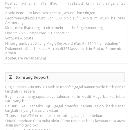
Postfach auf einem alten iPad mini (os12.5.2) kann nicht eingerichtet
werden
Apple Pencil Pro lässt sich nicht zu „Wo ist?“ hinzufügen
Geschwindigkeitsverlust (von 800 Mbit auf 50Mbit) im WLAN bei VPN
Aktivierung
Moin, mein iPad reagiert nicht mehr auf die fingersteuerung
Update 26.5.2 eines ipad 3. Generation
Software-Update
Hintergrundbeleuchtung Magic Keyboard iPad Air 11’’ M4 einschalten?
Dokumente über Links zu Microsoft365 lassen sich in iPad u. iPhone nicht
öffnen
AppleCare Verlängerung
Samsung Support
Begini Transaksi/QRIS BJB Mobile transfer gagal namun saldo berkurang?
langkah ini segera
Begini cara menghapus biaya tahunan kartu kredit Mega berikut tutup
cara yang benar
BeGini" Jika Transaksi BJB gagal transfer namun saldo berkurang?
langkah ini yang harus dilakukan
“Transaksi di ATM error, saldo terpotong, uang tidak keluar.
SimAk" panduan Cara buka blokr BRmo tanpa ke bank layanan cara atasi
akun BRmo terblokr