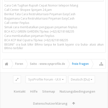
Cara Cek Tagihan Rupiah Cepat Nomor telepon hilang
Call Center Shopee Spinjam 24.jam
Berikut Tata Cara Restrukturisasi Pinjaman EasyCash
Bagaimana Cara Restrukturisasi Pinjaman EasyCash
Call center Finplus
Simak cara membatalkan pengajuan pinjaman finplus
BCA KCU GREEN GARDEN.Tlp/wa: (+62) 8218168235
Cara membatalkan pinjaman Finplus
BCA KCP Mal Ciputra.Tlp/wa: (+62) 8218168235
BEGINI" cra buk blkir BRmo tanpa ke bank layann cra buka- atasi akun
BRmo terblkir
Foren
Seite - www.sysprofile.de
freie Fragen
SysProfile Forum - UI.X
Deutsch [Du]
Kontakt
Hilfe
Sitemap
Nutzungsbedingungen
Datenschutzerklärung