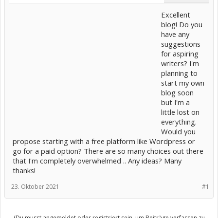
Excellent
blog! Do you
have any
suggestions
for aspiring
writers? I'm
planning to
start my own
blog soon
but I'm a
little lost on
everything.
Would you
propose starting with a free platform like Wordpress or
go for a paid option? There are so many choices out there
that I'm completely overwhelmed .. Any ideas? Many
thanks!
23. Oktober 2021
#1
(Du musst angemeldet oder registriert sein, um Beiträge verfassen zu