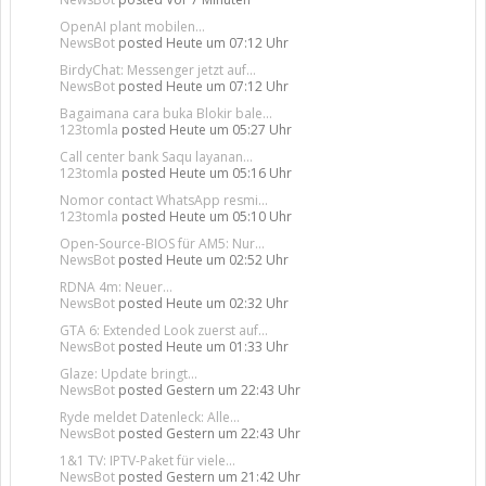
OpenAI plant mobilen...
NewsBot
posted
Heute um 07:12 Uhr
BirdyChat: Messenger jetzt auf...
NewsBot
posted
Heute um 07:12 Uhr
Bagaimana cara buka Blokir bale...
123tomla
posted
Heute um 05:27 Uhr
Call center bank Saqu layanan...
123tomla
posted
Heute um 05:16 Uhr
Nomor contact WhatsApp resmi...
123tomla
posted
Heute um 05:10 Uhr
Open-Source-BIOS für AM5: Nur...
NewsBot
posted
Heute um 02:52 Uhr
RDNA 4m: Neuer...
NewsBot
posted
Heute um 02:32 Uhr
GTA 6: Extended Look zuerst auf...
NewsBot
posted
Heute um 01:33 Uhr
Glaze: Update bringt...
NewsBot
posted
Gestern um 22:43 Uhr
Ryde meldet Datenleck: Alle...
NewsBot
posted
Gestern um 22:43 Uhr
1&1 TV: IPTV-Paket für viele...
NewsBot
posted
Gestern um 21:42 Uhr