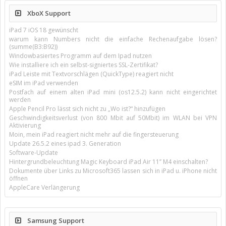
XboX Support
iPad 7 iOS 18 gewünscht
warum kann Numbers nicht die einfache Rechenaufgabe lösen?
(summe(B3:B92))
Windowbasiertes Programm auf dem Ipad nutzen
Wie installiere ich ein selbst-signiertes SSL-Zertifikat?
iPad Leiste mit Textvorschlägen (QuickType) reagiert nicht
eSIM im iPad verwenden
Postfach auf einem alten iPad mini (os12.5.2) kann nicht eingerichtet
werden
Apple Pencil Pro lässt sich nicht zu „Wo ist?“ hinzufügen
Geschwindigkeitsverlust (von 800 Mbit auf 50Mbit) im WLAN bei VPN
Aktivierung
Moin, mein iPad reagiert nicht mehr auf die fingersteuerung
Update 26.5.2 eines ipad 3. Generation
Software-Update
Hintergrundbeleuchtung Magic Keyboard iPad Air 11’’ M4 einschalten?
Dokumente über Links zu Microsoft365 lassen sich in iPad u. iPhone nicht
öffnen
AppleCare Verlängerung
Samsung Support