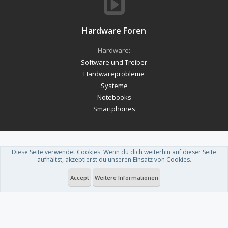
Hardware Foren
Hardware:
Software und Treiber
Hardwareprobleme
Systeme
Notebooks
Smartphones
Diese Seite verwendet Cookies. Wenn du dich weiterhin auf dieser Seite
Forum software by XenForo™
-
Deutsch von xenDach
aufhältst, akzeptierst du unseren Einsatz von Cookies.
Theme designed by
ThemeHouse
.
Accept
Weitere Informationen
Du betrachtest gerade: Hi