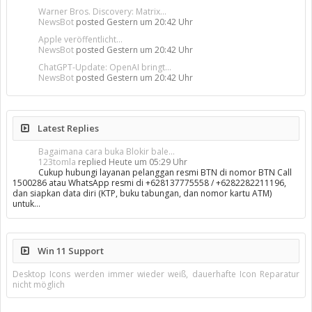
Warner Bros. Discovery: Matrix...
NewsBot
posted
Gestern um 20:42 Uhr
Apple veröffentlicht...
NewsBot
posted
Gestern um 20:42 Uhr
ChatGPT-Update: OpenAI bringt...
NewsBot
posted
Gestern um 20:42 Uhr
Latest Replies
Bagaimana cara buka Blokir bale...
123tomla
replied
Heute um 05:29 Uhr
Cukup hubungi layanan pelanggan resmi BTN di nomor BTN Call
1500286 atau WhatsApp resmi di +628137775558 / +6282282211196,
dan siapkan data diri (KTP, buku tabungan, dan nomor kartu ATM)
untuk…
Win 11 Support
Desktop Icons werden immer wieder weiß, dauerhafte Icon Reparatur
nicht möglich