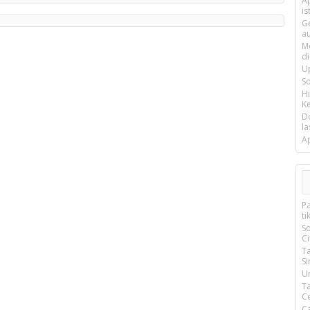
Ap
is
G
a
M
d
U
S
H
Ke
D
la
A
P
ti
S
Ci
T
S
U
T
C
C