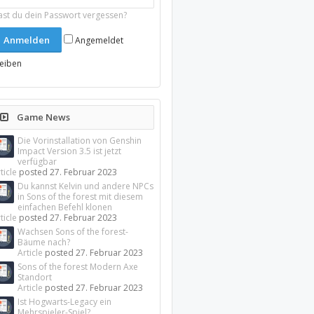
ast du dein Passwort vergessen?
Angemeldet
leiben
Game News
Die Vorinstallation von Genshin
Impact Version 3.5 ist jetzt
verfügbar
ticle
posted
27. Februar 2023
Du kannst Kelvin und andere NPCs
in Sons of the forest mit diesem
einfachen Befehl klonen
ticle
posted
27. Februar 2023
Wachsen Sons of the forest-
Bäume nach?
Article
posted
27. Februar 2023
Sons of the forest Modern Axe
Standort
Article
posted
27. Februar 2023
Ist Hogwarts-Legacy ein
Mehrspieler-Spiel?