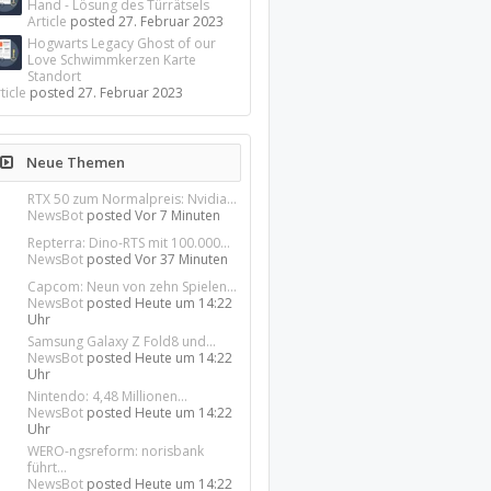
Hand - Lösung des Türrätsels
Article
posted
27. Februar 2023
Hogwarts Legacy Ghost of our
Love Schwimmkerzen Karte
Standort
ticle
posted
27. Februar 2023
Neue Themen
RTX 50 zum Normalpreis: Nvidia...
NewsBot
posted
Vor 7 Minuten
Repterra: Dino-RTS mit 100.000...
NewsBot
posted
Vor 37 Minuten
Capcom: Neun von zehn Spielen...
NewsBot
posted
Heute um 14:22
Uhr
Samsung Galaxy Z Fold8 und...
NewsBot
posted
Heute um 14:22
Uhr
Nintendo: 4,48 Millionen...
NewsBot
posted
Heute um 14:22
Uhr
WERO-ngsreform: norisbank
führt...
NewsBot
posted
Heute um 14:22