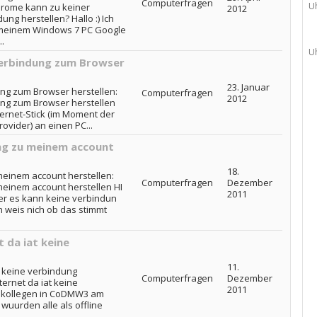
Computerfragen
U
hrome kann zu keiner
2012
ung herstellen? Hallo :) Ich
 meinem Windows 7 PC Google
.
U
Verbindung zum Browser
23. Januar
ung zum Browser herstellen:
Computerfragen
2012
ung zum Browser herstellen
Internet-Stick (im Moment der
ovider) an einen PC...
ng zu meinem account
18.
einem account herstellen:
Computerfragen
Dezember
einem account herstellen HI
2011
r es kann keine verbindun
h weis nich ob das stimmt
 da iat keine
11.
t keine verbindung
Computerfragen
Dezember
ternet da iat keine
2011
it kollegen in CoDMW3 am
uurden alle als offline