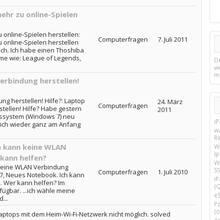
ehr zu online-Spielen
 online-Spielen herstellen:
Computerfragen
7. Juli 2011
 online-Spielen herstellen
sch. Ich habe einen Thoshiba
me wie: League of Legends,
D
w
m
rbindung herstellen!
g herstellen! Hilfe?: Laptop
24. März
Computerfragen
ellen! Hilfe? Habe gestern
2011
bssystem (Windows 7) neu
i
 ich wieder ganz am Anfang
w
R
h kann keine WLAN
W
I
 kann helfen?
Wi
 keine WLAN Verbindung
SS
Computerfragen
1. Juli 2010
 7, Neues Notebook. Ich kann
i
. Wer kann helfen? Im
(Q
gbar. ...ich wähle meine
e
...
P
(o
aptops mit dem Heim-Wi-Fi-Netzwerk nicht möglich. solved