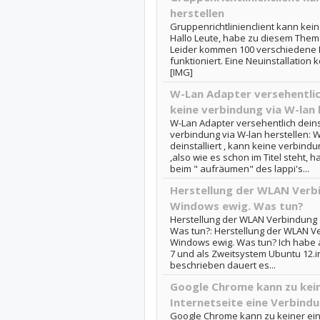
herstellen
Gruppenrichtlinienclient kann kei
Hallo Leute, habe zu diesem Thema
Leider kommen 100 verschiedene L
funktioniert. Eine Neuinstallation k
[IMG]
W-Lan Adapter versehentlich
keine verbindung via W-lan 
W-Lan Adapter versehentlich deinst
verbindung via W-lan herstellen: 
deinstalliert , kann keine verbindu
,also wie es schon im Titel steht, 
beim " aufräumen" des lappi's...
Herstellung der WLAN Verb
Windows ewig. Was tun?
Herstellung der WLAN Verbindung 
Was tun?: Herstellung der WLAN V
Windows ewig. Was tun? Ich habe
7 und als Zweitsystem Ubuntu 12.i
beschrieben dauert es...
Google Chrome kann zu kein
Internetseite eine Verbindu
Google Chrome kann zu keiner einz