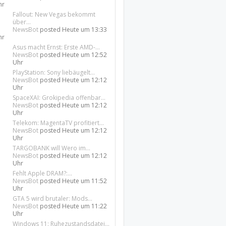
hr
Fallout: New Vegas bekommt
über...
NewsBot
posted
Heute um 13:33
hr
Asus macht Ernst: Erste AMD-...
NewsBot
posted
Heute um 12:52
Uhr
PlayStation: Sony liebäugelt...
NewsBot
posted
Heute um 12:12
Uhr
SpaceXAI: Grokipedia offenbar...
NewsBot
posted
Heute um 12:12
Uhr
Telekom: MagentaTV profitiert...
NewsBot
posted
Heute um 12:12
Uhr
TARGOBANK will Wero im...
NewsBot
posted
Heute um 12:12
Uhr
Fehlt Apple DRAM?:...
NewsBot
posted
Heute um 11:52
Uhr
GTA 5 wird brutaler: Mods...
NewsBot
posted
Heute um 11:22
Uhr
Windows 11: Ruhezustandsdatei...