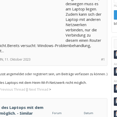
deswegen muss es
H
am Laptop liegen.
Zudem kann sich der
Laptop mit anderen
b
Netzwerken
verbinden, nur die
Verbindung zu
diesem einen Router
nicht.Bereits versucht: Windows-Problembehandlung,
...
MN,
11. Oktober 2023
#1
Ar
sst angemeldet oder registriert sein, um Beiträge verfassen zu können. )
Ar
des Laptops mit dem Heim-Wi-Fi-Netzwerk nicht möglich.
Previous Thread
|
Next Thread
>
g des Laptops mit dem
öglich. - Similar
Forum
Datum