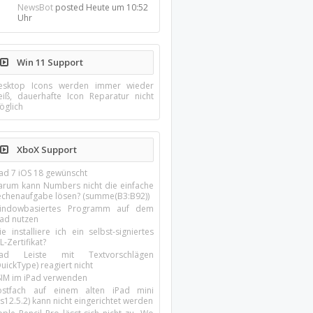
NewsBot
posted
Heute um 10:52
Uhr
Win 11 Support
esktop Icons werden immer wieder
eiß, dauerhafte Icon Reparatur nicht
öglich
XboX Support
Pad 7 iOS 18 gewünscht
arum kann Numbers nicht die einfache
echenaufgabe lösen? (summe(B3:B92))
indowbasiertes Programm auf dem
pad nutzen
e installiere ich ein selbst-signiertes
L-Zertifikat?
Pad Leiste mit Textvorschlägen
uickType) reagiert nicht
SIM im iPad verwenden
ostfach auf einem alten iPad mini
s12.5.2) kann nicht eingerichtet werden