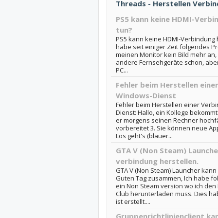
Threads - Herstellen Verbi
PS5 kann keine HDMI-Verbin
tun?
PS5 kann keine HDMI-Verbindung her
habe seit einiger Zeit folgendes P
meinen Monitor kein Bild mehr an
andere Fernsehgeräte schon, aber
PC...
Fehler beim Herstellen eine
Windows-Dienst
Fehler beim Herstellen einer Ver
Dienst: Hallo, ein Kollege bekom
er morgens seinen Rechner hochfährt
vorbereitet 3. Sie können neue Ap
Los geht's (blauer...
GTA V (Non Steam) Launche
verbindung herstellen.
GTA V (Non Steam) Launcher kann k
Guten Tag zusammen, Ich habe fol
ein Non Steam version wo ich den 
Club herunterladen muss. Dies ha
ist erstellt....
Gruppenrichtlinienclient ka