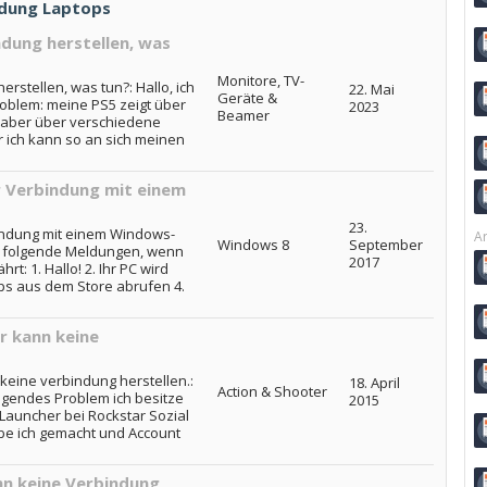
ndung Laptops
dung herstellen, was
Monitore, TV-
stellen, was tun?: Hallo, ich
22. Mai
Geräte &
roblem: meine PS5 zeigt über
2023
Beamer
, aber über verschiedene
 ich kann so an sich meinen
r Verbindung mit einem
23.
bindung mit einem Windows-
Ar
Windows 8
September
mt folgende Meldungen, wenn
2017
: 1. Hallo! 2. Ihr PC wird
ps aus dem Store abrufen 4.
r kann keine
eine verbindung herstellen.:
18. April
Action & Shooter
gendes Problem ich besitze
2015
Launcher bei Rockstar Sozial
be ich gemacht und Account
nn keine Verbindung