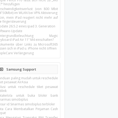
ple Pencil Pro lässt sich nicht zu „Wo
t?“ hinzufügen
eschwindigkeitsverlust (von 800 Mbit
uf 50Mbit) im WLAN bei VPN Aktivierung
oin, mein iPad reagiert nicht mehr auf
ie fingersteuerung
pdate 26.5.2 eines ipad 3. Generation
oftware-Update
intergrundbeleuchtung Magic
yboard iPad Air 11’’ M4 einschalten?
okumente über Links zu Microsoft365
ssen sich in iPad u. iPhone nicht öffnen
ppleCare Verlängerung
Samsung Support
anduan paling mudah untuk reschedule
ket pesawat AirAsia
olusi untuk reschedule tiket pesawat
tilink
atakelola untuk buka blokir bank
inarmas simobiplus
nsur id Sinarmas simobiplus terblokir
ata Cara Membatalkan Pinjaman Cash
epat
ara Mengatasi Transaksi BNI Transfer