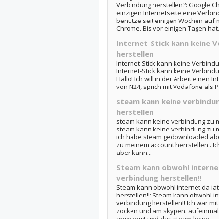
Verbindung herstellen?: Google C
einzigen Internetseite eine Verbind
benutze seit einigen Wochen auf
Chrome. Bis vor einigen Tagen hat..
Internet-Stick kann keine 
herstellen
Internet-Stick kann keine Verbind
Internet-Stick kann keine Verbind
Hallo! Ich will in der Arbeit einen 
von N24, sprich mit Vodafone als Pr
steam kann keine verbindu
herstellen
steam kann keine verbindung zu m
steam kann keine verbindung zu m
ich habe steam gedownloaded abe
zu meinem account herrstellen . Ic
aber kann...
Steam kann obwohl internet
verbindung herstellen!!
Steam kann obwohl internet da ia
herstellen!!: Steam kann obwohl in
verbindung herstellen!! Ich war m
zocken und am skypen. aufeinmal w
angezeigt und das steam keine...