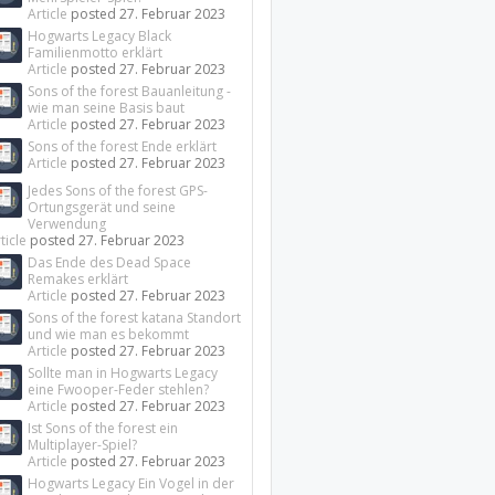
Article
posted
27. Februar 2023
Hogwarts Legacy Black
Familienmotto erklärt
Article
posted
27. Februar 2023
Sons of the forest Bauanleitung -
wie man seine Basis baut
Article
posted
27. Februar 2023
Sons of the forest Ende erklärt
Article
posted
27. Februar 2023
Jedes Sons of the forest GPS-
Ortungsgerät und seine
Verwendung
ticle
posted
27. Februar 2023
Das Ende des Dead Space
Remakes erklärt
Article
posted
27. Februar 2023
Sons of the forest katana Standort
und wie man es bekommt
Article
posted
27. Februar 2023
Sollte man in Hogwarts Legacy
eine Fwooper-Feder stehlen?
Article
posted
27. Februar 2023
Ist Sons of the forest ein
Multiplayer-Spiel?
Article
posted
27. Februar 2023
Hogwarts Legacy Ein Vogel in der