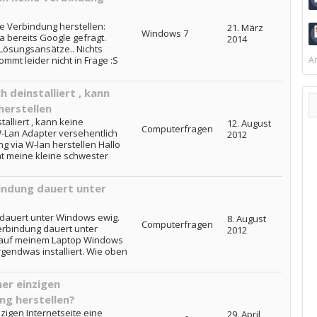
ne Verbindung herstellen:
21. März
Windows 7
 bereits Google gefragt.
2014
ösungsansätze.. Nichts
ommt leider nicht in Frage :S
Ar
 deinstalliert , kann
herstellen
alliert , kann keine
12. August
Computerfragen
W-Lan Adapter versehentlich
2012
ng via W-lan herstellen Hallo
hat meine kleine schwester
indung dauert unter
dauert unter Windows ewig.
8. August
Computerfragen
erbindung dauert unter
2012
 auf meinem Laptop Windows
rgendwas installiert. Wie oben
er einzigen
ng herstellen?
igen Internetseite eine
29. April