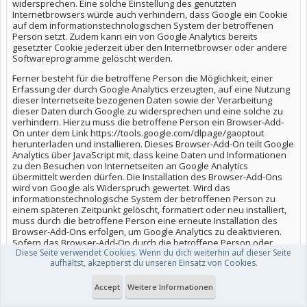
widersprechen. Eine solche Einstellung des genutzten
Internetbrowsers würde auch verhindern, dass Google ein Cookie
auf dem informationstechnologischen System der betroffenen
Person setzt. Zudem kann ein von Google Analytics bereits
gesetzter Cookie jederzeit über den Internetbrowser oder andere
Softwareprogramme gelöscht werden.
Ferner besteht für die betroffene Person die Möglichkeit, einer
Erfassung der durch Google Analytics erzeugten, auf eine Nutzung
dieser Internetseite bezogenen Daten sowie der Verarbeitung
dieser Daten durch Google zu widersprechen und eine solche zu
verhindern. Hierzu muss die betroffene Person ein Browser-Add-
On unter dem Link https://tools.google.com/dlpage/gaoptout
herunterladen und installieren. Dieses Browser-Add-On teilt Google
Analytics über JavaScript mit, dass keine Daten und Informationen
zu den Besuchen von Internetseiten an Google Analytics
übermittelt werden dürfen. Die Installation des Browser-Add-Ons
wird von Google als Widerspruch gewertet. Wird das
informationstechnologische System der betroffenen Person zu
einem späteren Zeitpunkt gelöscht, formatiert oder neu installiert,
muss durch die betroffene Person eine erneute Installation des
Browser-Add-Ons erfolgen, um Google Analytics zu deaktivieren.
Sofern das Browser-Add-On durch die betroffene Person oder
Diese Seite verwendet Cookies. Wenn du dich weiterhin auf dieser Seite
einer anderen Person, die ihrem Machtbereich zuzurechnen ist,
aufhältst, akzeptierst du unseren Einsatz von Cookies.
deinstalliert oder deaktiviert wird, besteht die Möglichkeit der
Neuinstallation oder der erneuten Aktivierung des Browser-Add-
Ons.
Accept
Weitere Informationen
Weitere Informationen und die geltenden