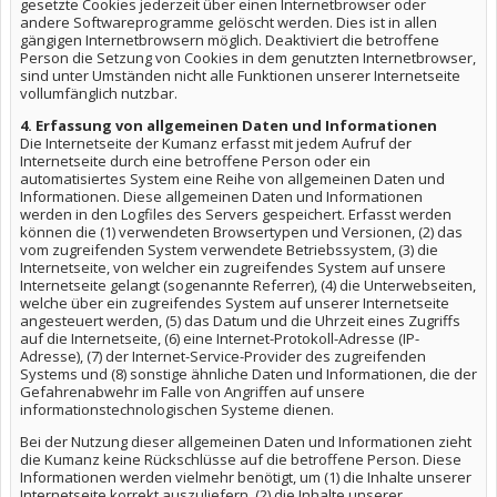
gesetzte Cookies jederzeit über einen Internetbrowser oder
andere Softwareprogramme gelöscht werden. Dies ist in allen
gängigen Internetbrowsern möglich. Deaktiviert die betroffene
Person die Setzung von Cookies in dem genutzten Internetbrowser,
sind unter Umständen nicht alle Funktionen unserer Internetseite
vollumfänglich nutzbar.
4. Erfassung von allgemeinen Daten und Informationen
Die Internetseite der Kumanz erfasst mit jedem Aufruf der
Internetseite durch eine betroffene Person oder ein
automatisiertes System eine Reihe von allgemeinen Daten und
Informationen. Diese allgemeinen Daten und Informationen
werden in den Logfiles des Servers gespeichert. Erfasst werden
können die (1) verwendeten Browsertypen und Versionen, (2) das
vom zugreifenden System verwendete Betriebssystem, (3) die
Internetseite, von welcher ein zugreifendes System auf unsere
Internetseite gelangt (sogenannte Referrer), (4) die Unterwebseiten,
welche über ein zugreifendes System auf unserer Internetseite
angesteuert werden, (5) das Datum und die Uhrzeit eines Zugriffs
auf die Internetseite, (6) eine Internet-Protokoll-Adresse (IP-
Adresse), (7) der Internet-Service-Provider des zugreifenden
Systems und (8) sonstige ähnliche Daten und Informationen, die der
Gefahrenabwehr im Falle von Angriffen auf unsere
informationstechnologischen Systeme dienen.
Bei der Nutzung dieser allgemeinen Daten und Informationen zieht
die Kumanz keine Rückschlüsse auf die betroffene Person. Diese
Informationen werden vielmehr benötigt, um (1) die Inhalte unserer
Internetseite korrekt auszuliefern, (2) die Inhalte unserer