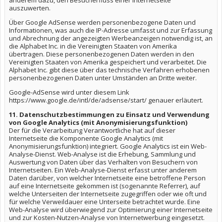
anderem dazu, den Besucherfluss einer Internetseite
auszuwerten.
Über Google AdSense werden personenbezogene Daten und
Informationen, was auch die IP-Adresse umfasst und zur Erfassung
und Abrechnung der angezeigten Werbeanzeigen notwendig ist, an
die Alphabet Inc. in die Vereinigten Staaten von Amerika
übertragen. Diese personenbezogenen Daten werden in den
Vereinigten Staaten von Amerika gespeichert und verarbeitet. Die
Alphabet Inc. gibt diese über das technische Verfahren erhobenen
personenbezogenen Daten unter Umständen an Dritte weiter.
Google-AdSense wird unter diesem Link
https://www.google.de/intl/de/adsense/start/ genauer erläutert.
11. Datenschutzbestimmungen zu Einsatz und Verwendung
von Google Analytics (mit Anonymisierungsfunktion)
Der für die Verarbeitung Verantwortliche hat auf dieser
Internetseite die Komponente Google Analytics (mit
Anonymisierungsfunktion) integriert. Google Analytics ist ein Web-
Analyse-Dienst. Web-Analyse ist die Erhebung, Sammlung und
Auswertung von Daten über das Verhalten von Besuchern von
Internetseiten. Ein Web-Analyse-Dienst erfasst unter anderem
Daten darüber, von welcher Internetseite eine betroffene Person
auf eine Internetseite gekommen ist (sogenannte Referrer), auf
welche Unterseiten der Internetseite zugegriffen oder wie oft und
für welche Verweildauer eine Unterseite betrachtet wurde. Eine
Web-Analyse wird überwiegend zur Optimierung einer Internetseite
und zur Kosten-Nutzen-Analyse von Internetwerbung eingesetzt.