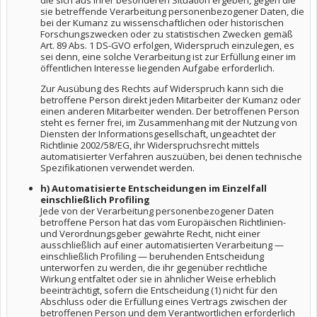
die sich aus ihrer besonderen Situation ergeben, gegen die
sie betreffende Verarbeitung personenbezogener Daten, die
bei der Kumanz zu wissenschaftlichen oder historischen
Forschungszwecken oder zu statistischen Zwecken gemäß
Art. 89 Abs. 1 DS-GVO erfolgen, Widerspruch einzulegen, es
sei denn, eine solche Verarbeitung ist zur Erfüllung einer im
öffentlichen Interesse liegenden Aufgabe erforderlich.
Zur Ausübung des Rechts auf Widerspruch kann sich die
betroffene Person direkt jeden Mitarbeiter der Kumanz oder
einen anderen Mitarbeiter wenden. Der betroffenen Person
steht es ferner frei, im Zusammenhang mit der Nutzung von
Diensten der Informationsgesellschaft, ungeachtet der
Richtlinie 2002/58/EG, ihr Widerspruchsrecht mittels
automatisierter Verfahren auszuüben, bei denen technische
Spezifikationen verwendet werden.
h) Automatisierte Entscheidungen im Einzelfall
einschließlich Profiling
Jede von der Verarbeitung personenbezogener Daten
betroffene Person hat das vom Europäischen Richtlinien-
und Verordnungsgeber gewährte Recht, nicht einer
ausschließlich auf einer automatisierten Verarbeitung —
einschließlich Profiling — beruhenden Entscheidung
unterworfen zu werden, die ihr gegenüber rechtliche
Wirkung entfaltet oder sie in ähnlicher Weise erheblich
beeinträchtigt, sofern die Entscheidung (1) nicht für den
Abschluss oder die Erfüllung eines Vertrags zwischen der
betroffenen Person und dem Verantwortlichen erforderlich