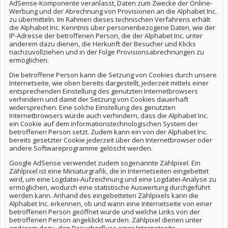
AdSense-Komponente veranlasst, Daten zum Zwecke der Online-
Werbung und der Abrechnung von Provisionen an die Alphabet Inc.
zu übermitteln. Im Rahmen dieses technischen Verfahrens erhält
die Alphabet Inc. Kenntnis über personenbezogene Daten, wie der
IP-Adresse der betroffenen Person, die der Alphabet Inc. unter
anderem dazu dienen, die Herkunft der Besucher und Klicks
nachzuvollziehen und in der Folge Provisionsabrechnungen zu
ermöglichen.
Die betroffene Person kann die Setzung von Cookies durch unsere
Internetseite, wie oben bereits dargestellt, jederzeit mittels einer
entsprechenden Einstellung des genutzten Internetbrowsers
verhindern und damit der Setzung von Cookies dauerhaft
widersprechen. Eine solche Einstellung des genutzten
Internetbrowsers würde auch verhindern, dass die Alphabet Inc.
ein Cookie auf dem informationstechnologischen System der
betroffenen Person setzt. Zudem kann ein von der Alphabet Inc.
bereits gesetzter Cookie jederzeit über den Internetbrowser oder
andere Softwareprogramme gelöscht werden.
Google AdSense verwendet zudem sogenannte Zählpixel. Ein
Zählpixel ist eine Miniaturgrafik, die in Internetseiten eingebettet
wird, um eine Logdatei-Aufzeichnung und eine Logdatei-Analyse zu
ermöglichen, wodurch eine statistische Auswertung durchgeführt
werden kann. Anhand des eingebetteten Zählpixels kann die
Alphabet Inc. erkennen, ob und wann eine Internetseite von einer
betroffenen Person geöffnet wurde und welche Links von der
betroffenen Person angeklickt wurden. Zählpixel dienen unter