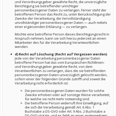
und Verordnungsgeber gewährte Recht, die unverzügliche
Berichtigung sie betreffender unrichtiger
personenbezogener Daten zu verlangen. Ferner steht der
betroffenen Person das Recht zu, unter Berücksichtigung der
Zwecke der Verarbeitung, die Vervollständigung
unvollständiger personenbezogener Daten — auch mittels
einer ergänzenden Erklärung — zu verlangen.
Möchte eine betroffene Person dieses Berichtigungsrecht in
Anspruch nehmen, kann sie sich hierzu jederzeit an einen
Mitarbeiter des für die Verarbeitung Verantwortlichen
wenden.
d) Recht auf Löschung (Recht auf Vergessen werden)
Jede von der Verarbeitung personenbezogener Daten
betroffene Person hat das vom Europäischen Richtlinien-
und Verordnungsgeber gewährte Recht, von dem
Verantwortlichen zu verlangen, dass die sie betreffenden
personenbezogenen Daten unverzüglich gelöscht werden,
sofern einer der folgenden Gründe zutrifft und soweit die
Verarbeitung nicht erforderlich ist:
Die personenbezogenen Daten wurden für solche
Zwecke erhoben oder auf sonstige Weise verarbeitet,
für welche sie nicht mehr notwendig sind.
Die betroffene Person widerruft ihre Einwilligung, auf
die sich die Verarbeitung gemäß Art. 6 Abs. 1
Buchstabe a DS-GVO oder Art. 9 Abs. 2 Buchstabe a
DS-GVO stützte, und es fehlt an einer anderweitigen