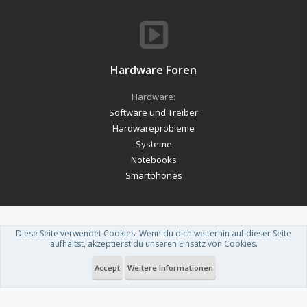
Hardware Foren
Hardware:
Software und Treiber
Hardwareprobleme
Systeme
Notebooks
Smartphones
Diese Seite verwendet Cookies. Wenn du dich weiterhin auf dieser Seite
Forum software by XenForo™
-
Deutsch von xenDach
aufhältst, akzeptierst du unseren Einsatz von Cookies.
Theme designed by
ThemeHouse
.
Accept
Weitere Informationen
Du betrachtest gerade: HelloFresh öffnet seine App für Nicht-Abonnenten