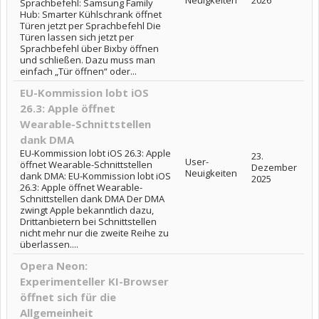
Neuigkeiten
2026
Sprachbefehl: Samsung Family
Hub: Smarter Kühlschrank öffnet
Türen jetzt per Sprachbefehl Die
Türen lassen sich jetzt per
Sprachbefehl über Bixby öffnen
und schließen. Dazu muss man
einfach „Tür öffnen“ oder...
EU-Kommission lobt iOS
26.3: Apple öffnet
Wearable-Schnittstellen
dank DMA
EU-Kommission lobt iOS 26.3: Apple
23.
User-
öffnet Wearable-Schnittstellen
Dezember
Neuigkeiten
dank DMA: EU-Kommission lobt iOS
2025
26.3: Apple öffnet Wearable-
Schnittstellen dank DMA Der DMA
zwingt Apple bekanntlich dazu,
Drittanbietern bei Schnittstellen
nicht mehr nur die zweite Reihe zu
überlassen....
Opera Neon:
Experimenteller KI-Browser
öffnet sich für die
Allgemeinheit