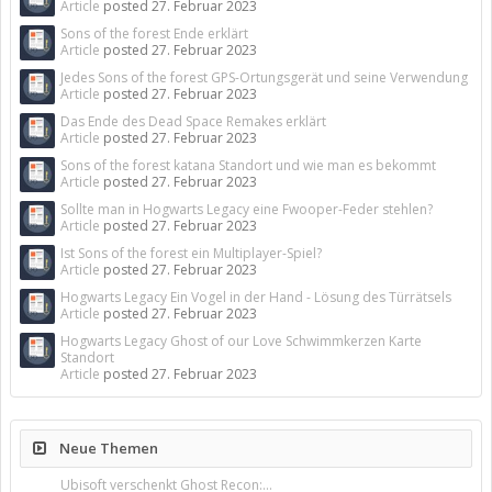
Article
posted
27. Februar 2023
Sons of the forest Ende erklärt
Article
posted
27. Februar 2023
Jedes Sons of the forest GPS-Ortungsgerät und seine Verwendung
Article
posted
27. Februar 2023
Das Ende des Dead Space Remakes erklärt
Article
posted
27. Februar 2023
Sons of the forest katana Standort und wie man es bekommt
Article
posted
27. Februar 2023
Sollte man in Hogwarts Legacy eine Fwooper-Feder stehlen?
Article
posted
27. Februar 2023
Ist Sons of the forest ein Multiplayer-Spiel?
Article
posted
27. Februar 2023
Hogwarts Legacy Ein Vogel in der Hand - Lösung des Türrätsels
Article
posted
27. Februar 2023
Hogwarts Legacy Ghost of our Love Schwimmkerzen Karte
Standort
Article
posted
27. Februar 2023
Neue Themen
Ubisoft verschenkt Ghost Recon:...