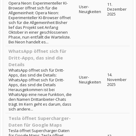
Opera Neon: Experimenteller KI-
11.
User-
Browser öffnet sich für die
Dezember
Neuigkeiten
Allgemeinheit: Opera Neon:
2025
Experimenteller KI-Browser öffnet
sich für die Allgemeinheit Bisher
lief das Projekt seit Anfang
Oktober in einer geschlossenen
Phase, nun entfällt die Warteliste.
Bei Neon handelt es...
WhatsApp öffnet sich für
Dritt-Apps, das sind die
Details
WhatsApp öffnet sich für Dritt-
14.
Apps, das sind die Details:
User-
November
WhatsApp öffnet sich für Dritt-
Neuigkeiten
2025
Apps, das sind die Details
Herausgekommen ist bei
WhatsApp eine neue Funktion, die
den Namen Drittanbieter-Chats
trägt. Im Kern geht es darum, dass
sich andere...
Tesla öffnet Supercharger-
Daten für Google Maps
Tesla öffnet Supercharger-Daten
für Google Maps: Tesla öffnet