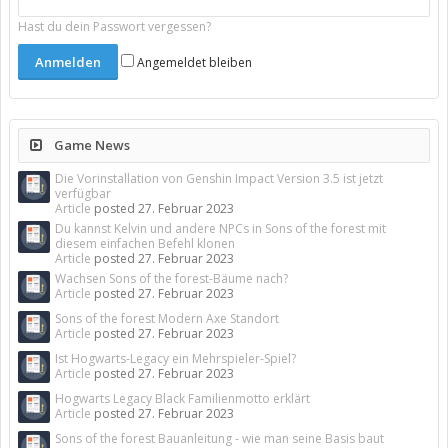
Hast du dein Passwort vergessen?
Angemeldet bleiben
Game News
Die Vorinstallation von Genshin Impact Version 3.5 ist jetzt
verfügbar
Article
posted
27. Februar 2023
Du kannst Kelvin und andere NPCs in Sons of the forest mit
diesem einfachen Befehl klonen
Article
posted
27. Februar 2023
Wachsen Sons of the forest-Bäume nach?
Article
posted
27. Februar 2023
Sons of the forest Modern Axe Standort
Article
posted
27. Februar 2023
Ist Hogwarts-Legacy ein Mehrspieler-Spiel?
Article
posted
27. Februar 2023
Hogwarts Legacy Black Familienmotto erklärt
Article
posted
27. Februar 2023
Sons of the forest Bauanleitung - wie man seine Basis baut