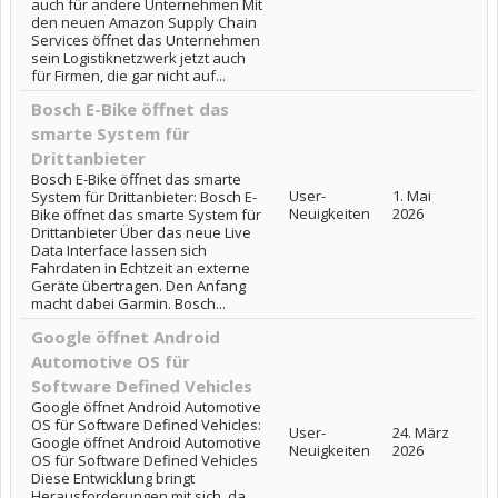
auch für andere Unternehmen Mit
den neuen Amazon Supply Chain
Services öffnet das Unternehmen
sein Logistiknetzwerk jetzt auch
für Firmen, die gar nicht auf...
Bosch E-Bike öffnet das
smarte System für
Drittanbieter
Bosch E-Bike öffnet das smarte
User-
1. Mai
System für Drittanbieter: Bosch E-
Neuigkeiten
2026
Bike öffnet das smarte System für
Drittanbieter Über das neue Live
Data Interface lassen sich
Fahrdaten in Echtzeit an externe
Geräte übertragen. Den Anfang
macht dabei Garmin. Bosch...
Google öffnet Android
Automotive OS für
Software Defined Vehicles
Google öffnet Android Automotive
OS für Software Defined Vehicles:
User-
24. März
Google öffnet Android Automotive
Neuigkeiten
2026
OS für Software Defined Vehicles
Diese Entwicklung bringt
Herausforderungen mit sich, da