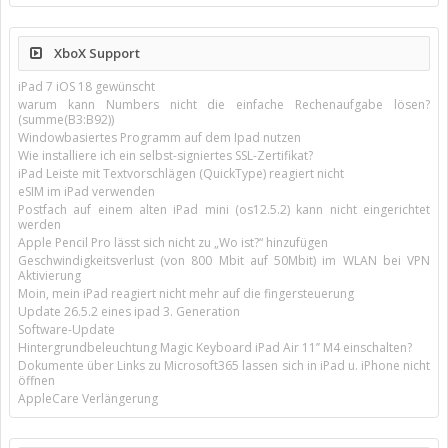
XboX Support
iPad 7 iOS 18 gewünscht
warum kann Numbers nicht die einfache Rechenaufgabe lösen?
(summe(B3:B92))
Windowbasiertes Programm auf dem Ipad nutzen
Wie installiere ich ein selbst-signiertes SSL-Zertifikat?
iPad Leiste mit Textvorschlägen (QuickType) reagiert nicht
eSIM im iPad verwenden
Postfach auf einem alten iPad mini (os12.5.2) kann nicht eingerichtet
werden
Apple Pencil Pro lässt sich nicht zu „Wo ist?“ hinzufügen
Geschwindigkeitsverlust (von 800 Mbit auf 50Mbit) im WLAN bei VPN
Aktivierung
Moin, mein iPad reagiert nicht mehr auf die fingersteuerung
Update 26.5.2 eines ipad 3. Generation
Software-Update
Hintergrundbeleuchtung Magic Keyboard iPad Air 11’’ M4 einschalten?
Dokumente über Links zu Microsoft365 lassen sich in iPad u. iPhone nicht
öffnen
AppleCare Verlängerung