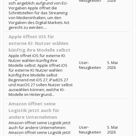
Neuigkeiten
2026
sich angeblich aufgrund von EU-
Vorgaben Apple öffnet die
Schnittstellen für das Streaming
von Medieninhalten, um den
Vorgaben des Digital Markets Act
gerecht zu werden....
Apple öffnet iOS für
externe KI: Nutzer wählen
künftig ihre Modelle selbst
Apple öffnet iOS für externe KI:
Nutzer wählen künftig ihre
User-
5. Mai
Modelle selbst: Apple öffnet iOS
Neuigkeiten
2026
für externe KI: Nutzer wählen
künftig ihre Modelle selbst
Beginnend mit iOS 27, iPadOS 27
und macOS 27 sollen Nutzer selbst
auswählen können, welche KI-
Modelle im Hintergrund...
Amazon öffnet seine
Logistik jetzt auch für
andere Unternehmen
Amazon öffnet seine Logistik jetzt
User-
5. Mai
auch für andere Unternehmen:
Neuigkeiten
2026
Amazon öffnet seine Logistik jetzt