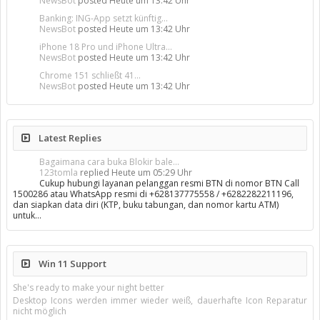
NewsBot
posted
Heute um 13:42 Uhr
Banking: ING-App setzt künftig...
NewsBot
posted
Heute um 13:42 Uhr
iPhone 18 Pro und iPhone Ultra...
NewsBot
posted
Heute um 13:42 Uhr
Chrome 151 schließt 41...
NewsBot
posted
Heute um 13:42 Uhr
Latest Replies
Bagaimana cara buka Blokir bale...
123tomla
replied
Heute um 05:29 Uhr
Cukup hubungi layanan pelanggan resmi BTN di nomor BTN Call
1500286 atau WhatsApp resmi di +628137775558 / +6282282211196,
dan siapkan data diri (KTP, buku tabungan, dan nomor kartu ATM)
untuk…
Win 11 Support
She's ready to make your night better
Desktop Icons werden immer wieder weiß, dauerhafte Icon Reparatur
nicht möglich