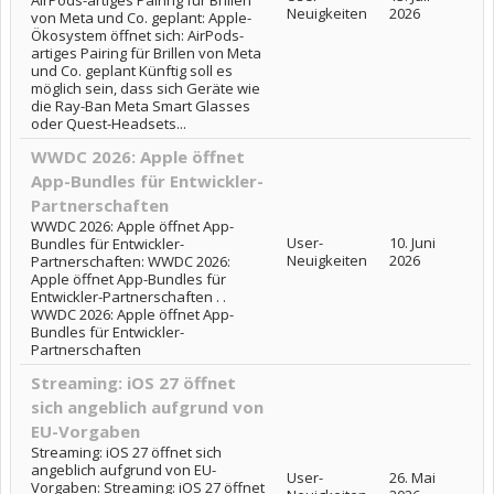
AirPods-artiges Pairing für Brillen
Neuigkeiten
2026
von Meta und Co. geplant: Apple-
Ökosystem öffnet sich: AirPods-
artiges Pairing für Brillen von Meta
und Co. geplant Künftig soll es
möglich sein, dass sich Geräte wie
die Ray-Ban Meta Smart Glasses
oder Quest-Headsets...
WWDC 2026: Apple öffnet
App-Bundles für Entwickler-
Partnerschaften
WWDC 2026: Apple öffnet App-
User-
10. Juni
Bundles für Entwickler-
Neuigkeiten
2026
Partnerschaften: WWDC 2026:
Apple öffnet App-Bundles für
Entwickler-Partnerschaften . .
WWDC 2026: Apple öffnet App-
Bundles für Entwickler-
Partnerschaften
Streaming: iOS 27 öffnet
sich angeblich aufgrund von
EU-Vorgaben
Streaming: iOS 27 öffnet sich
angeblich aufgrund von EU-
User-
26. Mai
Vorgaben: Streaming: iOS 27 öffnet