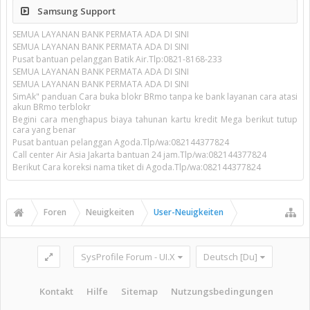
Samsung Support
SEMUA LAYANAN BANK PERMATA ADA DI SINI
SEMUA LAYANAN BANK PERMATA ADA DI SINI
Pusat bantuan pelanggan Batik Air.Tlp:0821-8168-233
SEMUA LAYANAN BANK PERMATA ADA DI SINI
SEMUA LAYANAN BANK PERMATA ADA DI SINI
SimAk" panduan Cara buka blokr BRmo tanpa ke bank layanan cara atasi
akun BRmo terblokr
Begini cara menghapus biaya tahunan kartu kredit Mega berikut tutup
cara yang benar
Pusat bantuan pelanggan Agoda.Tlp/wa:082144377824
Call center Air Asia Jakarta bantuan 24 jam.Tlp/wa:082144377824
Berikut Cara koreksi nama tiket di Agoda.Tlp/wa:082144377824
Foren
Neuigkeiten
User-Neuigkeiten
SysProfile Forum - UI.X
Deutsch [Du]
Kontakt
Hilfe
Sitemap
Nutzungsbedingungen