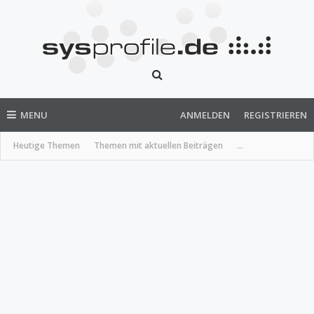
MENU
ANMELDEN
REGISTRIEREN
Heutige Themen
Themen mit aktuellen Beiträgen
...