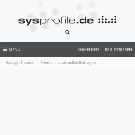
MENU
ANMELDEN
REGISTRIEREN
Heutige Themen
Themen mit aktuellen Beiträgen
...