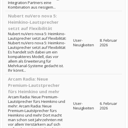
Integration Partners eine
Kombination aus riesigem...
Nubert nuVero nova 5:
Heimkino-Lautsprecher
setzt auf Flexibilität
Nubert nuVero nova 5: Heimkino-
Lautsprecher setzt auf Flexibilität:
User-
8. Februar
Nubert nuVero nova 5: Heimkino-
Neuigkeiten
2026
Lautsprecher setzt auf Flexibilität
Es handelt sich dabei um ein
kompakteres Modell, das vor
allem als Erweiterung für
Mehrkanal-Systeme gedacht ist.
Ihr könnt...
Arcam Radia: Neue
Premium-Lautstprecher
fürs Heimkino und mehr
Arcam Radia: Neue Premium-
Lautstprecher fürs Heimkino und
User-
6. Februar
mehr: Arcam Radia: Neue
Neuigkeiten
2026
Premium-Lautstprecher fürs
Heimkino und mehr Dort macht
man schon seit Jahrzehnten mit
vor allem Verstärkern auf sich