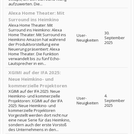
aufzuwerten. Die...
Alexa Home Theater: Mit
Surround ins Heimkino
Alexa Home Theater: Mit
Surround ins Heimkino: Alexa
30.
Home Theater: Mit Surround ins
User-
September
Heimkino Amazon hat während
Neuigkeiten
2025
der Produktvorstellung eine
Neuerung präsentiert: Alexa
Home Theater. Die Funktion
verwandelt bis zu fünf Echo-
Lautsprecher in ein...
XGIMI auf der IFA 2025:
Neue Heimkino- und
kommerzielle Projektoren
XGIMI auf der IFA 2025: Neue
4.
Heimkino- und kommerzielle
User-
September
Projektoren: XGIMI auf der IFA
Neuigkeiten
2025
2025: Neue Heimkino- und
kommerzielle Projektoren
Vorgestellt werden dort nicht nur
eine neue Serie für das Heimkino,
sondern auch der erste Vorstoß
des Unternehmens in den...