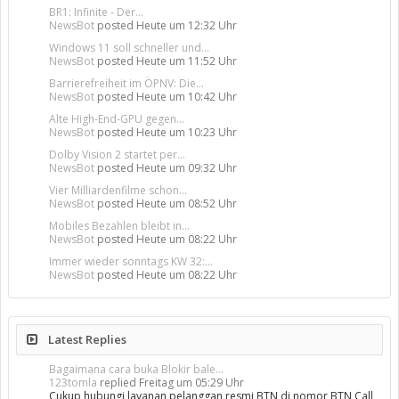
BR1: Infinite - Der...
NewsBot
posted
Heute um 12:32 Uhr
Windows 11 soll schneller und...
NewsBot
posted
Heute um 11:52 Uhr
Barrierefreiheit im ÖPNV: Die...
NewsBot
posted
Heute um 10:42 Uhr
Alte High-End-GPU gegen...
NewsBot
posted
Heute um 10:23 Uhr
Dolby Vision 2 startet per...
NewsBot
posted
Heute um 09:32 Uhr
Vier Milliardenfilme schon...
NewsBot
posted
Heute um 08:52 Uhr
Mobiles Bezahlen bleibt in...
NewsBot
posted
Heute um 08:22 Uhr
Immer wieder sonntags KW 32:...
NewsBot
posted
Heute um 08:22 Uhr
Latest Replies
Bagaimana cara buka Blokir bale...
123tomla
replied
Freitag um 05:29 Uhr
Cukup hubungi layanan pelanggan resmi BTN di nomor BTN Call