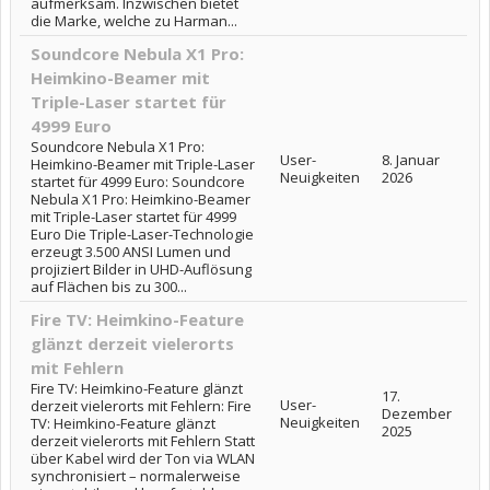
aufmerksam. Inzwischen bietet
die Marke, welche zu Harman...
Soundcore Nebula X1 Pro:
Heimkino-Beamer mit
Triple-Laser startet für
4999 Euro
Soundcore Nebula X1 Pro:
User-
8. Januar
Heimkino-Beamer mit Triple-Laser
Neuigkeiten
2026
startet für 4999 Euro: Soundcore
Nebula X1 Pro: Heimkino-Beamer
mit Triple-Laser startet für 4999
Euro Die Triple-Laser-Technologie
erzeugt 3.500 ANSI Lumen und
projiziert Bilder in UHD-Auflösung
auf Flächen bis zu 300...
Fire TV: Heimkino-Feature
glänzt derzeit vielerorts
mit Fehlern
Fire TV: Heimkino-Feature glänzt
17.
User-
derzeit vielerorts mit Fehlern: Fire
Dezember
Neuigkeiten
TV: Heimkino-Feature glänzt
2025
derzeit vielerorts mit Fehlern Statt
über Kabel wird der Ton via WLAN
synchronisiert – normalerweise