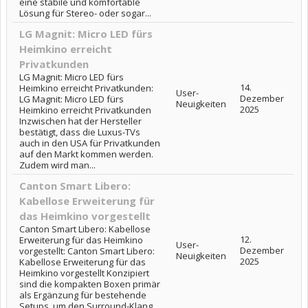
eine stabile und komfortable
Lösung für Stereo- oder sogar...
LG Magnit: Micro LED fürs
Heimkino erreicht
Privatkunden
LG Magnit: Micro LED fürs
14.
Heimkino erreicht Privatkunden:
User-
Dezember
LG Magnit: Micro LED fürs
Neuigkeiten
2025
Heimkino erreicht Privatkunden
Inzwischen hat der Hersteller
bestätigt, dass die Luxus-TVs
auch in den USA für Privatkunden
auf den Markt kommen werden.
Zudem wird man...
Canton Smart Libero:
Kabellose Erweiterung für
das Heimkino vorgestellt
Canton Smart Libero: Kabellose
12.
Erweiterung für das Heimkino
User-
Dezember
vorgestellt: Canton Smart Libero:
Neuigkeiten
2025
Kabellose Erweiterung für das
Heimkino vorgestellt Konzipiert
sind die kompakten Boxen primär
als Ergänzung für bestehende
Setups, um den Surround-Klang