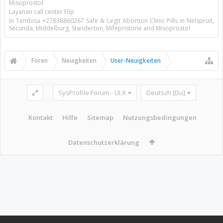
Misoprostol
Layanan call center Flip
In Tembisa +27838860267 Safe & Legit Abortion Clinic Pills in Nelspruit,
Secunda, Middelburg, Standerton, Mifepristone and Misoprostol
Foren
Neuigkeiten
User-Neuigkeiten
SysProfile Forum - UI.X
Deutsch [Du]
Kontakt
Hilfe
Sitemap
Nutzungsbedingungen
Datenschutzerklärung