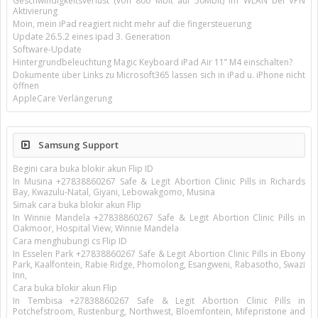
Geschwindigkeitsverlust (von 800 Mbit auf 50Mbit) im WLAN bei VPN
Aktivierung
Moin, mein iPad reagiert nicht mehr auf die fingersteuerung
Update 26.5.2 eines ipad 3. Generation
Software-Update
Hintergrundbeleuchtung Magic Keyboard iPad Air 11’’ M4 einschalten?
Dokumente über Links zu Microsoft365 lassen sich in iPad u. iPhone nicht
öffnen
AppleCare Verlängerung
Samsung Support
Begini cara buka blokir akun Flip ID
In Musina +27838860267 Safe & Legit Abortion Clinic Pills in Richards
Bay, Kwazulu-Natal, Giyani, Lebowakgomo, Musina
Simak cara buka blokir akun Flip
In Winnie Mandela +27838860267 Safe & Legit Abortion Clinic Pills in
Oakmoor, Hospital View, Winnie Mandela
Cara menghubungi cs Flip ID
In Esselen Park +27838860267 Safe & Legit Abortion Clinic Pills in Ebony
Park, Kaalfontein, Rabie Ridge, Phomolong, Esangweni, Rabasotho, Swazi
Inn,
Cara buka blokir akun Flip
In Tembisa +27838860267 Safe & Legit Abortion Clinic Pills in
Potchefstroom, Rustenburg, Northwest, Bloemfontein, Mifepristone and