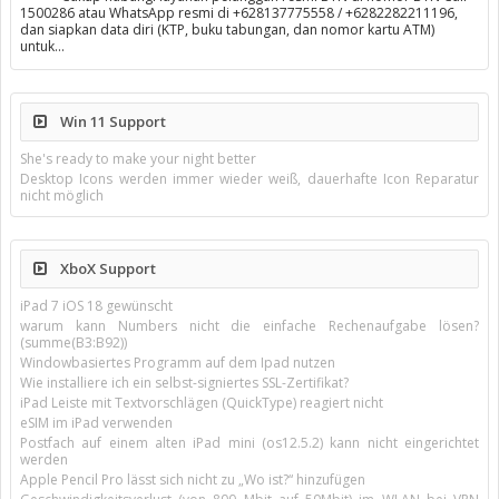
1500286 atau WhatsApp resmi di +628137775558 / +6282282211196,
dan siapkan data diri (KTP, buku tabungan, dan nomor kartu ATM)
untuk…
Win 11 Support
She's ready to make your night better
Desktop Icons werden immer wieder weiß, dauerhafte Icon Reparatur
nicht möglich
XboX Support
iPad 7 iOS 18 gewünscht
warum kann Numbers nicht die einfache Rechenaufgabe lösen?
(summe(B3:B92))
Windowbasiertes Programm auf dem Ipad nutzen
Wie installiere ich ein selbst-signiertes SSL-Zertifikat?
iPad Leiste mit Textvorschlägen (QuickType) reagiert nicht
eSIM im iPad verwenden
Postfach auf einem alten iPad mini (os12.5.2) kann nicht eingerichtet
werden
Apple Pencil Pro lässt sich nicht zu „Wo ist?“ hinzufügen