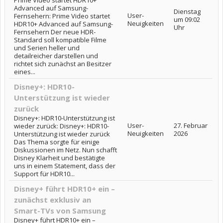
Prime Video startet HDR10+
Advanced auf Samsung-
Dienstag
User-
Fernsehern: Prime Video startet
um 09:02
Neuigkeiten
HDR10+ Advanced auf Samsung-
Uhr
Fernsehern Der neue HDR-
Standard soll kompatible Filme
und Serien heller und
detailreicher darstellen und
richtet sich zunächst an Besitzer
eines...
Disney+: HDR10-
Unterstützung ist wieder
zurück
Disney+: HDR10-Unterstützung ist
User-
27. Februar
wieder zurück: Disney+: HDR10-
Neuigkeiten
2026
Unterstützung ist wieder zurück
Das Thema sorgte für einige
Diskussionen im Netz. Nun schafft
Disney Klarheit und bestätigte
uns in einem Statement, dass der
Support für HDR10...
Disney+ führt HDR10+ ein –
zunächst exklusiv an
Smart-TVs von Samsung
Disney+ führt HDR10+ ein –