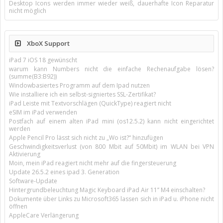
Desktop Icons werden immer wieder weiß, dauerhafte Icon Reparatur
nicht möglich
XboX Support
iPad 7 iOS 18 gewünscht
warum kann Numbers nicht die einfache Rechenaufgabe lösen?
(summe(B3:B92))
Windowbasiertes Programm auf dem Ipad nutzen
Wie installiere ich ein selbst-signiertes SSL-Zertifikat?
iPad Leiste mit Textvorschlägen (QuickType) reagiert nicht
eSIM im iPad verwenden
Postfach auf einem alten iPad mini (os12.5.2) kann nicht eingerichtet
werden
Apple Pencil Pro lässt sich nicht zu „Wo ist?“ hinzufügen
Geschwindigkeitsverlust (von 800 Mbit auf 50Mbit) im WLAN bei VPN
Aktivierung
Moin, mein iPad reagiert nicht mehr auf die fingersteuerung
Update 26.5.2 eines ipad 3. Generation
Software-Update
Hintergrundbeleuchtung Magic Keyboard iPad Air 11’’ M4 einschalten?
Dokumente über Links zu Microsoft365 lassen sich in iPad u. iPhone nicht
öffnen
AppleCare Verlängerung