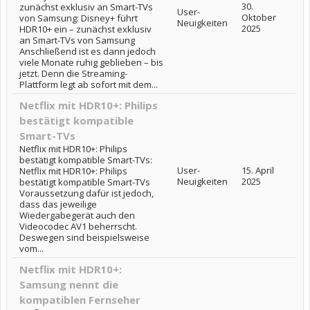
30.
zunächst exklusiv an Smart-TVs
User-
Oktober
von Samsung: Disney+ führt
Neuigkeiten
2025
HDR10+ ein – zunächst exklusiv
an Smart-TVs von Samsung
Anschließend ist es dann jedoch
viele Monate ruhig geblieben – bis
jetzt. Denn die Streaming-
Plattform legt ab sofort mit dem...
Netflix mit HDR10+: Philips
bestätigt kompatible
Smart-TVs
Netflix mit HDR10+: Philips
bestätigt kompatible Smart-TVs:
User-
15. April
Netflix mit HDR10+: Philips
Neuigkeiten
2025
bestätigt kompatible Smart-TVs
Voraussetzung dafür ist jedoch,
dass das jeweilige
Wiedergabegerät auch den
Videocodec AV1 beherrscht.
Deswegen sind beispielsweise
vom...
Netflix mit HDR10+:
Samsung nennt die
kompatiblen Fernseher