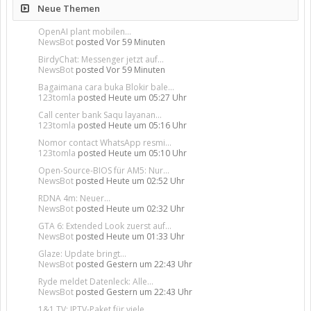
Neue Themen
OpenAI plant mobilen...
NewsBot
posted
Vor 59 Minuten
BirdyChat: Messenger jetzt auf...
NewsBot
posted
Vor 59 Minuten
Bagaimana cara buka Blokir bale...
123tomla
posted
Heute um 05:27 Uhr
Call center bank Saqu layanan...
123tomla
posted
Heute um 05:16 Uhr
Nomor contact WhatsApp resmi...
123tomla
posted
Heute um 05:10 Uhr
Open-Source-BIOS für AM5: Nur...
NewsBot
posted
Heute um 02:52 Uhr
RDNA 4m: Neuer...
NewsBot
posted
Heute um 02:32 Uhr
GTA 6: Extended Look zuerst auf...
NewsBot
posted
Heute um 01:33 Uhr
Glaze: Update bringt...
NewsBot
posted
Gestern um 22:43 Uhr
Ryde meldet Datenleck: Alle...
NewsBot
posted
Gestern um 22:43 Uhr
1&1 TV: IPTV-Paket für viele...