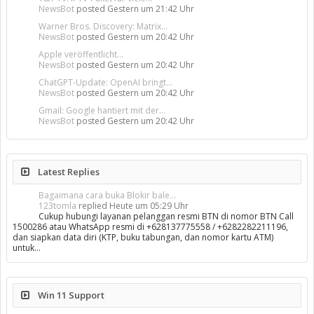
NewsBot
posted
Gestern um 21:42 Uhr
Warner Bros. Discovery: Matrix...
NewsBot
posted
Gestern um 20:42 Uhr
Apple veröffentlicht...
NewsBot
posted
Gestern um 20:42 Uhr
ChatGPT-Update: OpenAI bringt...
NewsBot
posted
Gestern um 20:42 Uhr
Gmail: Google hantiert mit der...
NewsBot
posted
Gestern um 20:42 Uhr
Latest Replies
Bagaimana cara buka Blokir bale...
123tomla
replied
Heute um 05:29 Uhr
Cukup hubungi layanan pelanggan resmi BTN di nomor BTN Call
1500286 atau WhatsApp resmi di +628137775558 / +6282282211196,
dan siapkan data diri (KTP, buku tabungan, dan nomor kartu ATM)
untuk…
Win 11 Support