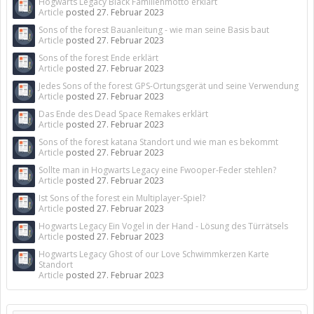
Hogwarts Legacy Black Familienmotto erklärt
Article
posted
27. Februar 2023
Sons of the forest Bauanleitung - wie man seine Basis baut
Article
posted
27. Februar 2023
Sons of the forest Ende erklärt
Article
posted
27. Februar 2023
Jedes Sons of the forest GPS-Ortungsgerät und seine Verwendung
Article
posted
27. Februar 2023
Das Ende des Dead Space Remakes erklärt
Article
posted
27. Februar 2023
Sons of the forest katana Standort und wie man es bekommt
Article
posted
27. Februar 2023
Sollte man in Hogwarts Legacy eine Fwooper-Feder stehlen?
Article
posted
27. Februar 2023
Ist Sons of the forest ein Multiplayer-Spiel?
Article
posted
27. Februar 2023
Hogwarts Legacy Ein Vogel in der Hand - Lösung des Türrätsels
Article
posted
27. Februar 2023
Hogwarts Legacy Ghost of our Love Schwimmkerzen Karte
Standort
Article
posted
27. Februar 2023