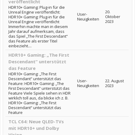
veröffentlicht
HDR10+ Gaming: Plug-in für die
20.
Unreal Engine veröffentlicht:
User-
Oktober
HDR10+ Gaming: Plug-in für die
Neuigkeiten
2023
Unreal Engine veröffentlicht
Immerhin machte man in diesem
Jahr darauf aufmerksam, dass
das Spiel „The First Descendant“
das Feature als erster Titel
einbezieht....
HDR10+ Gaming: „The First
Descendant“ unterstützt
das Feature
HDR10+ Gaming: „The First
Descendant“ unterstützt das
User-
22. August
Feature: HDR10+ Gaming: „The
Neuigkeiten
2023
First Descendant“ unterstützt das
Feature Viele Spiele sehen in HDR
wirklich toll aus, da blicke ich z. B.
HDR10+ Gaming: „The First
Descendant“ unterstützt das
Feature
TCL C64: Neue QLED-TVs
mit HDR10+ und Dolby
Vision