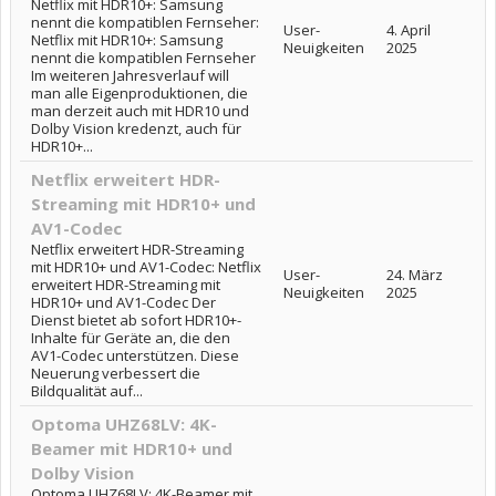
Netflix mit HDR10+: Samsung
nennt die kompatiblen Fernseher:
User-
4. April
Netflix mit HDR10+: Samsung
Neuigkeiten
2025
nennt die kompatiblen Fernseher
Im weiteren Jahresverlauf will
man alle Eigenproduktionen, die
man derzeit auch mit HDR10 und
Dolby Vision kredenzt, auch für
HDR10+...
Netflix erweitert HDR-
Streaming mit HDR10+ und
AV1-Codec
Netflix erweitert HDR-Streaming
mit HDR10+ und AV1-Codec: Netflix
User-
24. März
erweitert HDR-Streaming mit
Neuigkeiten
2025
HDR10+ und AV1-Codec Der
Dienst bietet ab sofort HDR10+-
Inhalte für Geräte an, die den
AV1-Codec unterstützen. Diese
Neuerung verbessert die
Bildqualität auf...
Optoma UHZ68LV: 4K-
Beamer mit HDR10+ und
Dolby Vision
Optoma UHZ68LV: 4K-Beamer mit