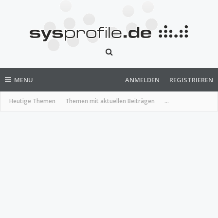
MENU
ANMELDEN
REGISTRIEREN
Heutige Themen
Themen mit aktuellen Beiträgen
...