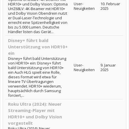
User-
10. Februar
HDR10+ und Dolby Vision: Optoma
Neuigkeiten
2025
UHZ68LV: 4K-Beamer mit HDR10+
und Dolby Vision Obendrein nutzt
er Dual-Laser-Technologie und
erreicht eine Spitzenhelligkeit von
bis zu 5.000 Lumen. Deutsche
Händler listen das Gerät...
Disney+ führt bald
Unterstützung von HDR10+
ein
Disney+ führt bald Unterstützung
von HDR10+ ein: Disney+ führt
User-
9. Januar
bald Unterstützung von HDR10+
Neuigkeiten
2025
ein Auch HLG spielt eine Rolle,
dieses Format wird etwa für
lineare TV-Übertragungen
verwendet. HDR10+ wiederum,
hauptsächlich durch Samsung
forciert,...
Roku Ultra (2024): Neuer
Streaming-Player mit
HDR10+ und Dolby Vision
vorgestellt
Roku Ultra (2024): Neuer