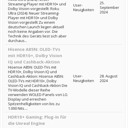
25.
Streaming-Player mit HDR10+ und
User-
September
Dolby Vision vorgestellt: Roku
Neuigkeiten
2024
Ultra (2024): Neuer Streaming-
Player mit HDR10+ und Dolby
Vision vorgestellt Zu einem
deutschen Launch liegen aktuell
noch keine Angaben vor. Die
Technik des Geräts liest sich aber
durchaus...
Hisense A85N: OLED-TVs
mit HDR10+, Dolby Vision
IQ und Cashback-Aktion
Hisense A85N: OLED-TVs mit
HDR10+, Dolby Vision IQ und
User-
28. August
Cashback-Aktion: Hisense A85N:
Neuigkeiten
2024
OLED-TVs mit HDR10+, Dolby
Vision IQ und Cashback-Aktion Die
TV-Modelle dieser Reihe
verwenden WOLED-Panels von LG
Display und erreichen
Spitzenhelligkeiten von bis zu
1.000 Nits....
HDR10+ Gaming: Plug-in für
die Unreal Engine