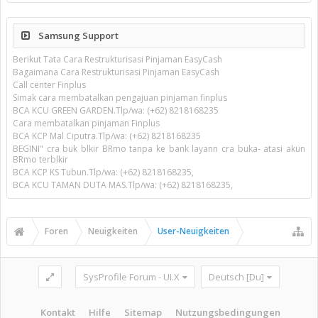
Samsung Support
Berikut Tata Cara Restrukturisasi Pinjaman EasyCash
Bagaimana Cara Restrukturisasi Pinjaman EasyCash
Call center Finplus
Simak cara membatalkan pengajuan pinjaman finplus
BCA KCU GREEN GARDEN.Tlp/wa: (+62) 8218168235
Cara membatalkan pinjaman Finplus
BCA KCP Mal Ciputra.Tlp/wa: (+62) 8218168235
BEGINI" cra buk blkir BRmo tanpa ke bank layann cra buka- atasi akun
BRmo terblkir
BCA KCP KS Tubun.Tlp/wa: (+62) 8218168235,
BCA KCU TAMAN DUTA MAS.Tlp/wa: (+62) 8218168235,
Foren
Neuigkeiten
User-Neuigkeiten
SysProfile Forum - UI.X
Deutsch [Du]
Kontakt
Hilfe
Sitemap
Nutzungsbedingungen