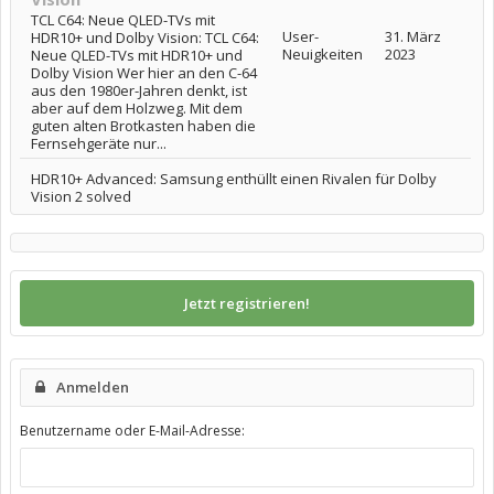
TCL C64: Neue QLED-TVs mit
User-
31. März
HDR10+ und Dolby Vision: TCL C64:
Neuigkeiten
2023
Neue QLED-TVs mit HDR10+ und
Dolby Vision Wer hier an den C-64
aus den 1980er-Jahren denkt, ist
aber auf dem Holzweg. Mit dem
guten alten Brotkasten haben die
Fernsehgeräte nur...
HDR10+ Advanced: Samsung enthüllt einen Rivalen für Dolby
Vision 2 solved
Jetzt registrieren!
Anmelden
Benutzername oder E-Mail-Adresse: