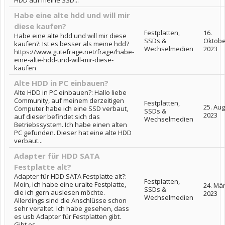
Habe eine alte hdd und will mir
diese kaufen?
Festplatten,
16.
Habe eine alte hdd und will mir diese
SSDs &
Oktobe
kaufen?: Ist es besser als meine hdd?
Wechselmedien
2023
https://www.gutefrage.net/frage/habe-
eine-alte-hdd-und-will-mir-diese-
kaufen
Alte HDD in PC einbauen?
Alte HDD in PC einbauen?: Hallo liebe
Community, auf meinem derzeitigen
Festplatten,
25. Au
Computer habe ich eine SSD verbaut,
SSDs &
2023
auf dieser befindet sich das
Wechselmedien
Betriebssystem. Ich habe einen alten
PC gefunden. Dieser hat eine alte HDD
verbaut...
Adapter für HDD SATA
Festplatte alt?
Adapter für HDD SATA Festplatte alt?:
Festplatten,
Moin, ich habe eine uralte Festplatte,
24. Mä
SSDs &
die ich gern auslesen möchte.
2023
Wechselmedien
Allerdings sind die Anschlüsse schon
sehr veraltet. Ich habe gesehen, dass
es usb Adapter für Festplatten gibt.
Gibt es...