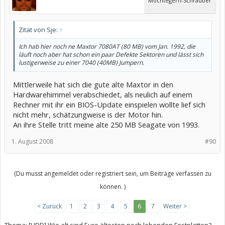
Möchtegern-Schrauber
Zitat von Sje:
↑
Ich hab hier noch ne Maxtor 7080AT (80 MB) vom Jan. 1992, die
läuft noch aber hat schon ein paar Defekte Sektoren und lässt sich
lustigerweise zu einer 7040 (40MB) Jumpern.
Mittlerweile hat sich die gute alte Maxtor in den
Hardwarehimmel verabschiedet, als neulich auf einem
Rechner mit ihr ein BIOS-Update einspielen wollte lief sich
nicht mehr, schätzungweise is der Motor hin.
An ihre Stelle tritt meine alte 250 MB Seagate von 1993.
1. August 2008
#90
(Du musst angemeldet oder registriert sein, um Beiträge verfassen zu
können. )
< Zurück
1
2
3
4
5
6
7
Weiter >
Thema:
[HDD] Wie alt sind Eure ältesten noch lebenden Festplatten?