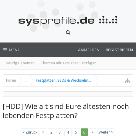
MENU
ANMELDEN
REGISTRIEREN
Heutige Themen
Themen mit aktuellen Beiträgen
...
Foren
...
Festplatten, SSDs & Wechselmedien
[HDD] Wie alt sind Eure ältesten noch
lebenden Festplatten?
< Zurück
1
2
3
4
5
6
7
Weiter >