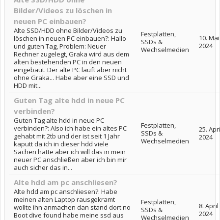
Bilder/Videos zu löschen in
neuen PC einbauen?
Alte SSD/HDD ohne Bilder/Videos zu
Festplatten,
10. Mai
löschen in neuen PC einbauen?: Hallo
SSDs &
2024
und guten Tag, Problem: Neuer
Wechselmedien
Rechner zugelegt, Graka wird aus dem
alten bestehenden PC in den neuen
eingebaut. Der alte PC läuft aber nicht
ohne Graka... Habe aber eine SSD und
HDD mit...
Guten Tag alte hdd in neue PC
verbinden?
Guten Tag alte hdd in neue PC
Festplatten,
verbinden?: Also ich habe ein altes PC
25. Apri
SSDs &
gehabt mit 2tb und der ist seit 1 Jahr
2024
Wechselmedien
kaputt da ich in dieser hdd viele
Sachen hatte aber ich will das in mein
neuer PC anschließen aber ich bin mir
auch sicher das in...
Alte hdd am pc anschliesen?
Alte hdd am pc anschliesen?: Habe
meinen alten Laptop rausgekramt
Festplatten,
8. April
wollte ihn anmachen dan stand dort no
SSDs &
2024
Boot dive found habe meine ssd aus
Wechselmedien