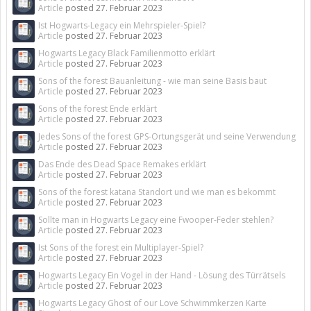
Article
posted
27. Februar 2023
Ist Hogwarts-Legacy ein Mehrspieler-Spiel?
Article
posted
27. Februar 2023
Hogwarts Legacy Black Familienmotto erklärt
Article
posted
27. Februar 2023
Sons of the forest Bauanleitung - wie man seine Basis baut
Article
posted
27. Februar 2023
Sons of the forest Ende erklärt
Article
posted
27. Februar 2023
Jedes Sons of the forest GPS-Ortungsgerät und seine Verwendung
Article
posted
27. Februar 2023
Das Ende des Dead Space Remakes erklärt
Article
posted
27. Februar 2023
Sons of the forest katana Standort und wie man es bekommt
Article
posted
27. Februar 2023
Sollte man in Hogwarts Legacy eine Fwooper-Feder stehlen?
Article
posted
27. Februar 2023
Ist Sons of the forest ein Multiplayer-Spiel?
Article
posted
27. Februar 2023
Hogwarts Legacy Ein Vogel in der Hand - Lösung des Türrätsels
Article
posted
27. Februar 2023
Hogwarts Legacy Ghost of our Love Schwimmkerzen Karte