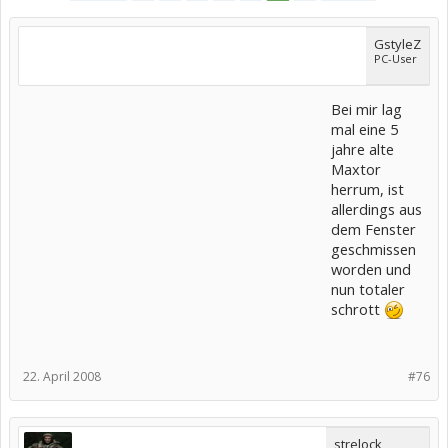
GstyleZ
PC-User
Bei mir lag
mal eine 5
jahre alte
Maxtor
herrum, ist
allerdings aus
dem Fenster
geschmissen
worden und
nun totaler
schrott
22. April 2008
#76
strelock