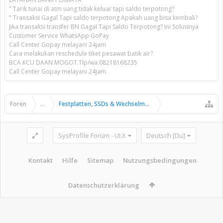
" Tarik tunai di atm uang tidak keluar tapi saldo terpotong?
" Transaksi Gagal Tapi saldo terpotong Apakah uang bisa kembali?
Jika transaksi transfer BN Gagal Tapi Saldo Terpotong? Ini Solusinya
Customer Service WhatsApp GoPay
Call Center Gopay melayani 24jam
Cara melakukan reschedule tiket pesawat batik air?
BCA KCU DAAN MOGOT.Tlp/wa.08218168235
Call Center Gopay melayani 24jam
Foren
...
Festplatten, SSDs & Wechselmedien
SysProfile Forum - UI.X
Deutsch [Du]
Kontakt
Hilfe
Sitemap
Nutzungsbedingungen
Datenschutzerklärung