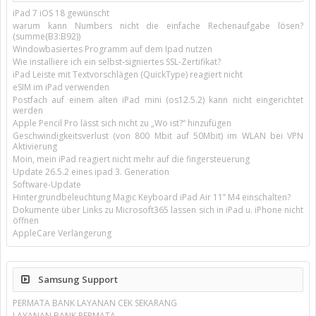
iPad 7 iOS 18 gewünscht
warum kann Numbers nicht die einfache Rechenaufgabe lösen?
(summe(B3:B92))
Windowbasiertes Programm auf dem Ipad nutzen
Wie installiere ich ein selbst-signiertes SSL-Zertifikat?
iPad Leiste mit Textvorschlägen (QuickType) reagiert nicht
eSIM im iPad verwenden
Postfach auf einem alten iPad mini (os12.5.2) kann nicht eingerichtet
werden
Apple Pencil Pro lässt sich nicht zu „Wo ist?“ hinzufügen
Geschwindigkeitsverlust (von 800 Mbit auf 50Mbit) im WLAN bei VPN
Aktivierung
Moin, mein iPad reagiert nicht mehr auf die fingersteuerung
Update 26.5.2 eines ipad 3. Generation
Software-Update
Hintergrundbeleuchtung Magic Keyboard iPad Air 11’’ M4 einschalten?
Dokumente über Links zu Microsoft365 lassen sich in iPad u. iPhone nicht
öffnen
AppleCare Verlängerung
Samsung Support
PERMATA BANK LAYANAN CEK SEKARANG
LAYANAN BANK PERMATA