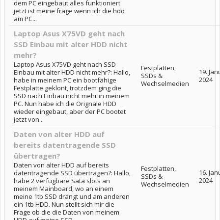
dem PC eingebaut alles funktioniert
jetzt ist meine frage wenn ich die hdd
am PC...
Laptop Asus X75VD geht nach
SSD Einbau mit alter HDD nicht
mehr?
Laptop Asus X75VD geht nach SSD
Festplatten,
19. Jan
Einbau mit alter HDD nicht mehr?: Hallo,
SSDs &
2024
habe in meinem PC ein bootfähige
Wechselmedien
Festplatte geklont, trotzdem ging die
SSD nach Einbau nicht mehr in meinem
PC. Nun habe ich die Orignale HDD
wieder eingebaut, aber der PC bootet
jetzt von...
Daten von alter HDD auf
bereits datentragende SSD
übertragen?
Daten von alter HDD auf bereits
Festplatten,
16. Jan
datentragende SSD übertragen?: Hallo,
SSDs &
2024
habe 2 verfügbare Sata slots an
Wechselmedien
meinem Mainboard, wo an einem
meine 1tb SSD drängt und am anderen
ein 1tb HDD. Nun stellt sich mir die
Frage ob die die Daten von meinem
HDD auf meine SSD...