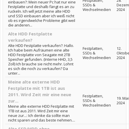
Festplatten,
28.
einbauen?: Mein neuer Pc hat nur eine
SSDs &
Dezem
Festplatte und deshalb fängt es an zu
Wechselmedien
2024
ruckeln. Ich will jetzt meine alte HDD
und SSD einbauen aber ich weiß nicht
ob es irgendwelche Probleme gibt weil
die anderen...
Alte HDD Festplatte
verkaufen?
Alte HDD Festplatte verkaufen?: Hallo.
Festplatten,
12.
Ich habe beim Aufräumen eine alte
SSDs &
Oktobe
HDD Festplatte von Seagate mit 2TB
Wechselmedien
2024
Speicher gefunden. (Interne HHD, 3,5
Zoll) Ich brauche sie nicht mehr. Lohnt
es sich die noch zu verkaufen? Da
unter...
Meine alte externe HDD
Festplatte mit 1TB ist aus
2011. Wird Zeit mir eine neue
Festplatten,
19. Mai
zur...
SSDs &
2024
Wechselmedien
Meine alte externe HDD Festplatte mit
1TB ist aus 2011. Wird Zeit mir eine
neue zur...: Ich denke da sollte man
nicht sparen und das beste nehmen....
Alte SSD/HDD ohne