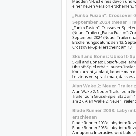
Madden NFL ist eines davon und wi
einer neuen Version erscheinen.. M
„Funko Fusion“: Crossover-S
September 2024 (Neuer Trai
„Funko Fusion“: Crossover-Spiel e
(Neuer Trailer): „Funko Fusion“: Cr
September 2024 (Neuer Trailer) Inz
Erscheinungsdatum: den 13. Septe
Crossover-Spiel erscheint am 13....
Skull and Bones: Ubisoft-Spi
Skull and Bones: Ubisoft-Spiel erhä
Ubisoft-Spiel erhält Launch-Trailer
Konkurrent geplant, konnte man das
Letztens versprach man, dass es am
Alan Wake 2: Neuer Trailer 
Alan Wake 2: Neuer Trailer zum Gr
Trailer zum Grusel-Spiel Statt am 
am 27. Alan Wake 2: Neuer Trailer
Blade Runner 2033: Labyrint
erschienen
Blade Runner 2033: Labyrinth: Reve
Blade Runner 2033: Labyrinth: Reve
Annapurna Interactive wird bald e