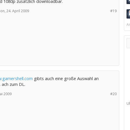
d 1080p zusätzlich downloadbar.
ion,
24. April 2009
#19
Ar
.gamershell.com
gibts auch eine große Auswahl an
, ach zum DL.
ai 2009
#20
U