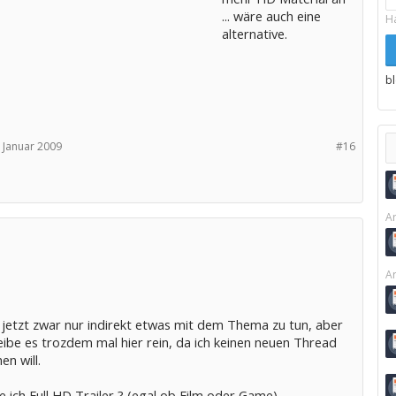
... wäre auch eine
H
alternative.
b
 Januar 2009
#16
Ar
Ar
 jetzt zwar nur indirekt etwas mit dem Thema zu tun, aber
eibe es trozdem mal hier rein, da ich keinen neuen Thread
n will.
 ich Full HD Trailer ? (egal ob Film oder Game)