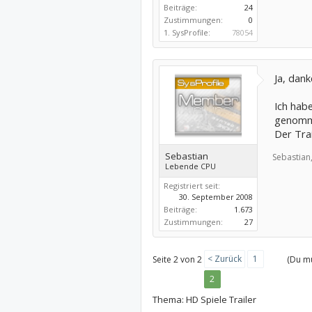
Beiträge:
24
Zustimmungen:
0
1. SysProfile:
78054
Ja, dank
Ich hab
genomm
Der Tra
Sebastian
Sebastian
Lebende CPU
Registriert seit:
30. September 2008
Beiträge:
1.673
Zustimmungen:
27
< Zurück
1
Seite 2 von 2
(Du mu
2
Thema:
HD Spiele Trailer