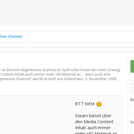
ines (Games)
er im Bereich
Allgemeines (Games)
im SysProfile Forum bei einer Lösung;
 Content Inhalt auch immer mehr HD Material an ... wäre auch eine
lgemeines (Games)
" wurde erstellt von Ackermann,
3. November 2008
.
B
BTT bitte
Steam bietet über
den Media Content
P
Inhalt auch immer
mehr HD Material an