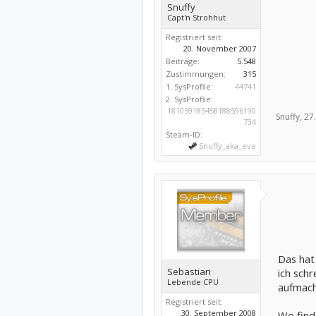
Snuffy
Capt'n Strohhut
Registriert seit:
20. November 2007
Beiträge:
5.548
Zustimmungen:
315
1. SysProfile:
44741
2. SysProfile:
181059185458188596190
Snuffy,
27.
734
Steam-ID:
Snuffy_aka_eve
Das hat
Sebastian
ich schr
Lebende CPU
aufmache
Registriert seit:
30. September 2008
Wo finde