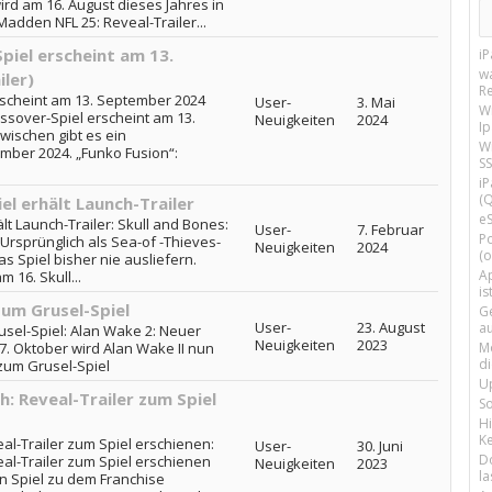
rd am 16. August dieses Jahres in
adden NFL 25: Reveal-Trailer...
piel erscheint am 13.
i
w
ler)
R
rscheint am 13. September 2024
User-
3. Mai
W
ossover-Spiel erscheint am 13.
Neuigkeiten
2024
I
wischen gibt es ein
Wi
mber 2024. „Funko Fusion“:
SS
i
(Q
el erhält Launch-Trailer
e
lt Launch-Trailer: Skull and Bones:
User-
7. Februar
P
 Ursprünglich als Sea-of -Thieves-
Neuigkeiten
2024
(o
 Spiel bisher nie ausliefern.
Ap
 16. Skull...
is
zum Grusel-Spiel
G
User-
23. August
a
usel-Spiel: Alan Wake 2: Neuer
Neuigkeiten
2023
17. Oktober wird Alan Wake II nun
M
d
 zum Grusel-Spiel
U
h: Reveal-Trailer zum Spiel
S
H
Ke
al-Trailer zum Spiel erschienen:
User-
30. Juni
D
al-Trailer zum Spiel erschienen
Neuigkeiten
2023
la
in Spiel zu dem Franchise