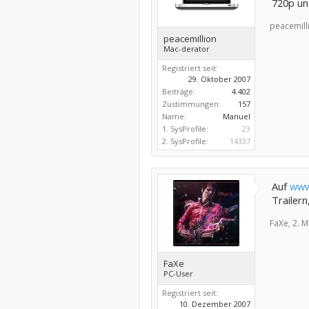
720p un
peacemill
peacemillion
Mac-derator
Registriert seit:
29. Oktober 2007
Beiträge:
4.402
Zustimmungen:
157
Name:
Manuel
1. SysProfile:
23
2. SysProfile:
14337
Auf
www
Trailern
FaXe,
2. M
FaXe
PC-User
Registriert seit:
10. Dezember 2007