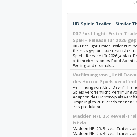
<
HD Spiele Trailer - Similar T
007 First Light: Erster Tra
Spiel – Release für 2026 gep
007 First Light: Erster Trailer zum
für 2026 geplant: 007 First Light: 
Spiel – Release für 2026 geplant De
actionreiches James-Bond-Abenteu
Feeling und erstmals...
Verfilmung von „Until Dawn“
des Horror-Spiels veröffent
Verfilmung von „Until Dawn“: Trail
Spiels veröffentlicht: Verfilmung vo
Adaption des Horror-Spiels veröffe
ursprünglich 2015 erschienenen Spi
Postproduktion....
Madden NFL 25: Reveal-Trai
ist da
Madden NFL 25: Reveal-Trailer zum 
Madden NFL 25: Reveal-Trailer zum 