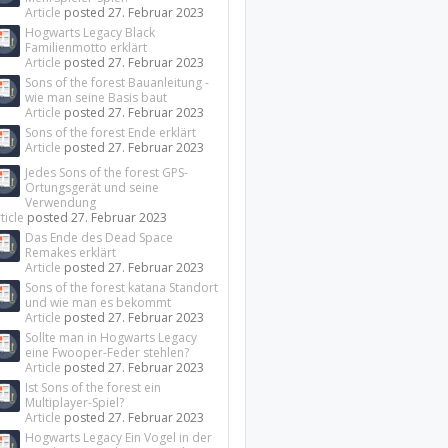
Article
posted
27. Februar 2023
Hogwarts Legacy Black
Familienmotto erklärt
Article
posted
27. Februar 2023
Sons of the forest Bauanleitung -
wie man seine Basis baut
Article
posted
27. Februar 2023
Sons of the forest Ende erklärt
Article
posted
27. Februar 2023
Jedes Sons of the forest GPS-
Ortungsgerät und seine
Verwendung
ticle
posted
27. Februar 2023
Das Ende des Dead Space
Remakes erklärt
Article
posted
27. Februar 2023
Sons of the forest katana Standort
und wie man es bekommt
Article
posted
27. Februar 2023
Sollte man in Hogwarts Legacy
eine Fwooper-Feder stehlen?
Article
posted
27. Februar 2023
Ist Sons of the forest ein
Multiplayer-Spiel?
Article
posted
27. Februar 2023
Hogwarts Legacy Ein Vogel in der