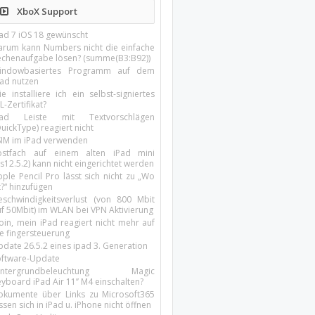
XboX Support
Pad 7 iOS 18 gewünscht
arum kann Numbers nicht die einfache
echenaufgabe lösen? (summe(B3:B92))
indowbasiertes Programm auf dem
pad nutzen
e installiere ich ein selbst-signiertes
L-Zertifikat?
Pad Leiste mit Textvorschlägen
uickType) reagiert nicht
SIM im iPad verwenden
ostfach auf einem alten iPad mini
s12.5.2) kann nicht eingerichtet werden
ple Pencil Pro lässt sich nicht zu „Wo
t?“ hinzufügen
eschwindigkeitsverlust (von 800 Mbit
uf 50Mbit) im WLAN bei VPN Aktivierung
oin, mein iPad reagiert nicht mehr auf
ie fingersteuerung
pdate 26.5.2 eines ipad 3. Generation
oftware-Update
intergrundbeleuchtung Magic
yboard iPad Air 11’’ M4 einschalten?
okumente über Links zu Microsoft365
ssen sich in iPad u. iPhone nicht öffnen