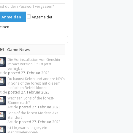
ast du dein Passwort vergessen?
Angemeldet
leiben
Game News
Die Vorinstallation von Genshin
Impact Version 3.5 ist jetzt
verfügbar
ticle
posted
27. Februar 2023
Du kannst Kelvin und andere NPCs
in Sons of the forest mit diesem
einfachen Befehl klonen
ticle
posted
27. Februar 2023
Wachsen Sons of the forest-
Bäume nach?
Article
posted
27. Februar 2023
Sons of the forest Modern Axe
Standort
Article
posted
27. Februar 2023
Ist Hogwarts-Legacy ein
Mehrspieler-Spiel?