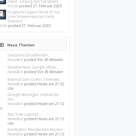
Hand - Lösung des Türrätsels
Article
posted
27. Februar 2023
Hogwarts Legacy Ghost of our
Love Schwimmkerzen Karte
Standort
ticle
posted
27. Februar 2023
Neue Themen
Deutscher Einzelhandel...
NewsBot
posted
Vor 45 Minuten
WeatherNext: Google öffnet...
NewsBot
posted
Vor 45 Minuten
Material zum Gothic 2 Remake...
NewsBot
posted
Heute um 21:32
Uhr
Google Messages: Umbau bei
der...
NewsBot
posted
Heute um 21:12
hr
Star Trek Legends:...
NewsBot
posted
Heute um 21:12
Uhr
BambuBar: Menüleisten-Monitor...
NewsBot
posted
Heute um 21:12