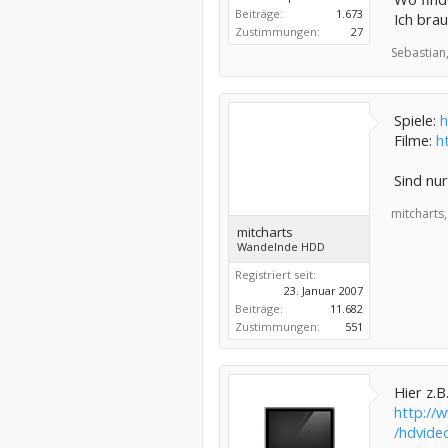
Beiträge:
1.673
Ich bra
Zustimmungen:
27
Sebastian
Spiele:
h
Filme:
h
Sind nur
mitcharts,
mitcharts
Wandelnde HDD
Registriert seit:
23. Januar 2007
Beiträge:
11.682
Zustimmungen:
551
Hier z.B.
http://
/hdvide