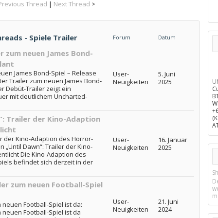
Previous Thread
|
Next Thread
>
hreads - Spiele Trailer
Forum
Datum
iler zum neuen James Bond-
lant
 neuen James Bond-Spiel – Release
User-
5. Juni
Erster Trailer zum neuen James Bond-
Neuigkeiten
2025
U
r Debüt-Trailer zeigt ein
C
er mit deutlichem Uncharted-
B
W
+
: Trailer der Kino-Adaption
(
A
licht
er der Kino-Adaption des Horror-
User-
16. Januar
n „Until Dawn“: Trailer der Kino-
Neuigkeiten
2025
ntlicht Die Kino-Adaption des
els befindet sich derzeit in der
Sh
D
ler zum neuen Football-Spiel
w
m
User-
21. Juni
neuen Football-Spiel ist da:
Neuigkeiten
2024
neuen Football-Spiel ist da