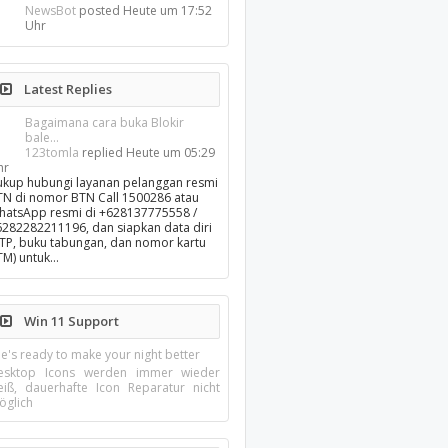
NewsBot
posted
Heute um 17:52
Uhr
Latest Replies
Bagaimana cara buka Blokir
bale...
123tomla
replied
Heute um 05:29
hr
ukup hubungi layanan pelanggan resmi
TN di nomor BTN Call 1500286 atau
hatsApp resmi di +628137775558 /
6282282211196, dan siapkan data diri
KTP, buku tabungan, dan nomor kartu
TM) untuk…
Win 11 Support
e's ready to make your night better
esktop Icons werden immer wieder
eiß, dauerhafte Icon Reparatur nicht
öglich