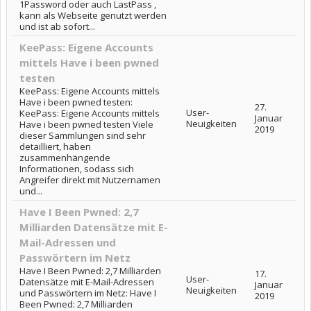
1Password oder auch LastPass ,
kann als Webseite genutzt werden
und ist ab sofort...
KeePass: Eigene Accounts
mittels Have i been pwned
testen
KeePass: Eigene Accounts mittels
Have i been pwned testen:
27.
User-
KeePass: Eigene Accounts mittels
Januar
Neuigkeiten
Have i been pwned testen Viele
2019
dieser Sammlungen sind sehr
detailliert, haben
zusammenhängende
Informationen, sodass sich
Angreifer direkt mit Nutzernamen
und...
Have I Been Pwned: 2,7
Milliarden Datensätze mit E-
Mail-Adressen und
Passwörtern im Netz
Have I Been Pwned: 2,7 Milliarden
17.
User-
Datensätze mit E-Mail-Adressen
Januar
Neuigkeiten
und Passwörtern im Netz: Have I
2019
Been Pwned: 2,7 Milliarden