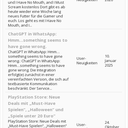
und I Have No Mouth, and I Must
Scream kostenlos Dort gibt es ab
heute wieder eine Woche lang
neues Futter für die Gamer und
euch. Los geht es mit I Have No
Mouth, and I...
ChatGPT in WhatsApp:
Hmm…something seems to
have gone wrong.
ChatGPT in WhatsApp: Hmm…
10.
something seems to have gone
User-
Januar
wrong.: ChatGPT in WhatsApp:
Neuigkeiten
2025
Hmm…something seems to have
gone wrong. Die Integration
erfolgt(e) zunächst in einer
vereinfachten Version, die sich auf
textbasierte Kommunikation
beschränkt. Der Service...
PlayStation Store: Neue
Deals mit „Must-Have
Spielen“, „Halloween“ und
„Spiele unter 20 Euro“
PlayStation Store: Neue Deals mit
24.
User-
„Must-Have Spielen“, „Halloween“
Oktober