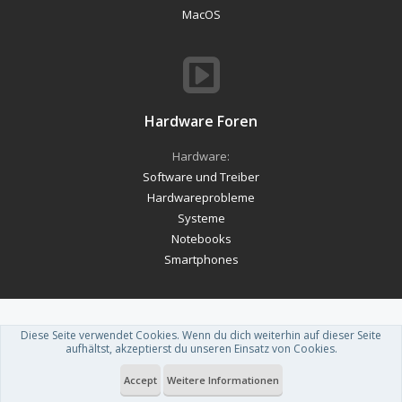
MacOS
Hardware Foren
Hardware:
Software und Treiber
Hardwareprobleme
Systeme
Notebooks
Smartphones
Diese Seite verwendet Cookies. Wenn du dich weiterhin auf dieser Seite
Forum software by XenForo™
-
Deutsch von xenDach
aufhältst, akzeptierst du unseren Einsatz von Cookies.
Theme designed by
ThemeHouse
.
Accept
Weitere Informationen