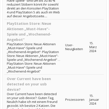
Have Spiele“ sind um bis zu 80 %
reduziert Stöbern könnt ihr sowohl
direkt an den Konsolen PlayStation
4 und PlayStation 5 als auch im Web
auf dieser Angebotsseite....
PlayStation Store: Neue
Aktionen „Must-Have“-
Spiele und „Wochenend-
Angebot“
15.
PlayStation Store: Neue Aktionen
User-
März
„Must-Have“-Spiele und
Neuigkeiten
2024
„Wochenend-Angebot“: PlayStation
Store: Neue Aktionen „Must-Have“-
Spiele und „Wochenend-Angebot“ . .
PlayStation Store: Neue Aktionen
„Must-Have“-Spiele und
„Wochenend-Angebot“
Over Current have been
detected on your usb
device?
Over Current have been detected
15.
on your usb device?: Guten Tag,
Prozessoren
Januar
Neulich habe ich mit einem Freund
2024
gezockt. Ich besitze 2 Katzen. Die