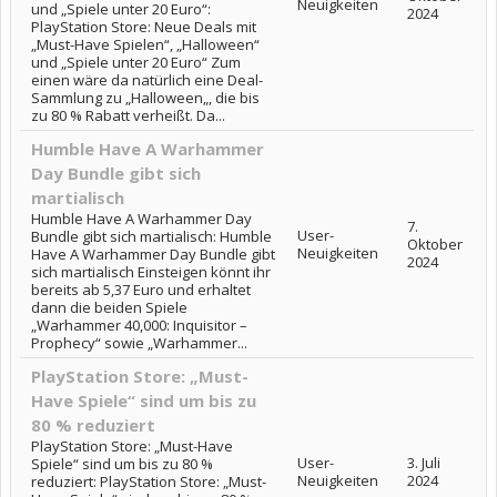
Neuigkeiten
und „Spiele unter 20 Euro“:
2024
PlayStation Store: Neue Deals mit
„Must-Have Spielen“, „Halloween“
und „Spiele unter 20 Euro“ Zum
einen wäre da natürlich eine Deal-
Sammlung zu „Halloween„, die bis
zu 80 % Rabatt verheißt. Da...
Humble Have A Warhammer
Day Bundle gibt sich
martialisch
Humble Have A Warhammer Day
7.
User-
Bundle gibt sich martialisch: Humble
Oktober
Neuigkeiten
Have A Warhammer Day Bundle gibt
2024
sich martialisch Einsteigen könnt ihr
bereits ab 5,37 Euro und erhaltet
dann die beiden Spiele
„Warhammer 40,000: Inquisitor –
Prophecy“ sowie „Warhammer...
PlayStation Store: „Must-
Have Spiele“ sind um bis zu
80 % reduziert
PlayStation Store: „Must-Have
User-
3. Juli
Spiele“ sind um bis zu 80 %
Neuigkeiten
2024
reduziert: PlayStation Store: „Must-