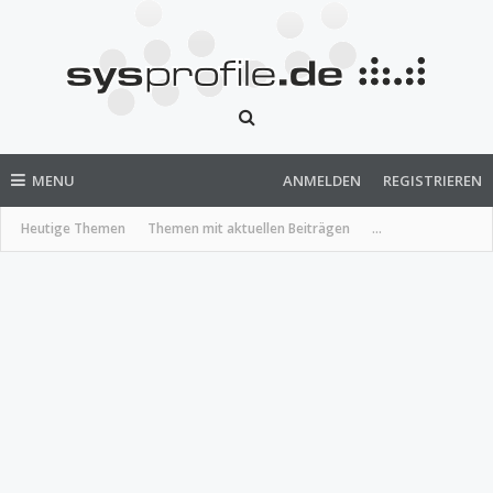
MENU
ANMELDEN
REGISTRIEREN
Heutige Themen
Themen mit aktuellen Beiträgen
...