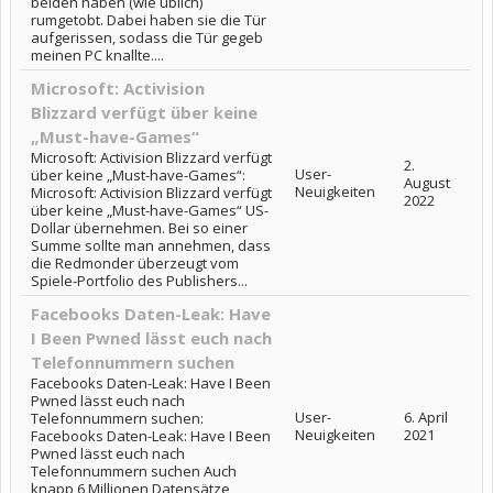
beiden haben (wie üblich)
rumgetobt. Dabei haben sie die Tür
aufgerissen, sodass die Tür gegeb
meinen PC knallte....
Microsoft: Activision
Blizzard verfügt über keine
„Must-have-Games“
Microsoft: Activision Blizzard verfügt
2.
User-
über keine „Must-have-Games“:
August
Neuigkeiten
Microsoft: Activision Blizzard verfügt
2022
über keine „Must-have-Games“ US-
Dollar übernehmen. Bei so einer
Summe sollte man annehmen, dass
die Redmonder überzeugt vom
Spiele-Portfolio des Publishers...
Facebooks Daten-Leak: Have
I Been Pwned lässt euch nach
Telefonnummern suchen
Facebooks Daten-Leak: Have I Been
Pwned lässt euch nach
User-
6. April
Telefonnummern suchen:
Neuigkeiten
2021
Facebooks Daten-Leak: Have I Been
Pwned lässt euch nach
Telefonnummern suchen Auch
knapp 6 Millionen Datensätze