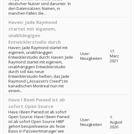
deutscher Nutzer sind darunter. In
den Datensätzen: Namen, in
manchen Fällen die...
Haven: Jade Raymond
startet mit eigenem,
unabhängigen
Entwicklerstudio durch
Haven: Jade Raymond startet mit
17.
eigenem, unabhängigen
User-
März
Entwicklerstudio durch: Haven: Jade
Neuigkeiten
2021
Raymond startet mit eigenem,
unabhängigen Entwicklerstudio
durch soll das neue
Entwicklerstudio heißen, das Jade
Raymond („Assassin’s Creed“) im
kanadischen Montreal nun mit
einem...
Have I Been Pwned ist ab
sofort Open Source
Have I Been Pwned ist ab sofort
Open Source: Have I Been Pwned
7.
User-
ist ab sofort Open Source HIBP
August
Neuigkeiten
gehört beispielsweise als feste
2020
Basis in Passwortmanager wie