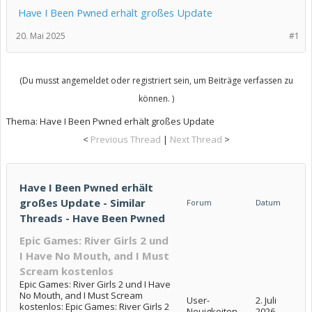
Have I Been Pwned erhält großes Update
20. Mai 2025
#1
(Du musst angemeldet oder registriert sein, um Beiträge verfassen zu
können. )
Thema:
Have I Been Pwned erhält großes Update
<
Previous Thread
|
Next Thread
>
Have I Been Pwned erhält
großes Update - Similar
Forum
Datum
Threads - Have Been Pwned
Epic Games: River Girls 2 und
I Have No Mouth, and I Must
Scream kostenlos
Epic Games: River Girls 2 und I Have
No Mouth, and I Must Scream
User-
2. Juli
kostenlos: Epic Games: River Girls 2
Neuigkeiten
2026