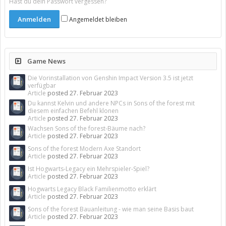
Hast du dein Passwort vergessen?
Angemeldet bleiben
Game News
Die Vorinstallation von Genshin Impact Version 3.5 ist jetzt
verfügbar
Article
posted
27. Februar 2023
Du kannst Kelvin und andere NPCs in Sons of the forest mit
diesem einfachen Befehl klonen
Article
posted
27. Februar 2023
Wachsen Sons of the forest-Bäume nach?
Article
posted
27. Februar 2023
Sons of the forest Modern Axe Standort
Article
posted
27. Februar 2023
Ist Hogwarts-Legacy ein Mehrspieler-Spiel?
Article
posted
27. Februar 2023
Hogwarts Legacy Black Familienmotto erklärt
Article
posted
27. Februar 2023
Sons of the forest Bauanleitung - wie man seine Basis baut
Article
posted
27. Februar 2023