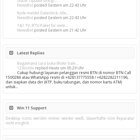
Glaze: Update bringt...
NewsBot
posted
Gestern um 22:43 Uhr
Ryde meldet Datenleck: Alle...
NewsBot
posted
Gestern um 22:43 Uhr
1&1 TV: IPTV-Paket für viele...
NewsBot
posted
Gestern um 21:42 Uhr
Latest Replies
Bagaimana cara buka Blokir bale...
123tomla
replied
Heute um 05:29 Uhr
Cukup hubungi layanan pelanggan resmi BTN di nomor BTN Call
1500286 atau WhatsApp resmi di +628137775558 / +6282282211196,
dan siapkan data diri (KTP, buku tabungan, dan nomor kartu ATM)
untuk…
Win 11 Support
Desktop Icons werden immer wieder weiß, dauerhafte Icon Reparatur
nicht möglich