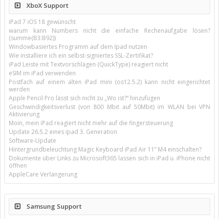
XboX Support
iPad 7 iOS 18 gewünscht
warum kann Numbers nicht die einfache Rechenaufgabe lösen?
(summe(B3:B92))
Windowbasiertes Programm auf dem Ipad nutzen
Wie installiere ich ein selbst-signiertes SSL-Zertifikat?
iPad Leiste mit Textvorschlägen (QuickType) reagiert nicht
eSIM im iPad verwenden
Postfach auf einem alten iPad mini (os12.5.2) kann nicht eingerichtet
werden
Apple Pencil Pro lässt sich nicht zu „Wo ist?“ hinzufügen
Geschwindigkeitsverlust (von 800 Mbit auf 50Mbit) im WLAN bei VPN
Aktivierung
Moin, mein iPad reagiert nicht mehr auf die fingersteuerung
Update 26.5.2 eines ipad 3. Generation
Software-Update
Hintergrundbeleuchtung Magic Keyboard iPad Air 11’’ M4 einschalten?
Dokumente über Links zu Microsoft365 lassen sich in iPad u. iPhone nicht
öffnen
AppleCare Verlängerung
Samsung Support