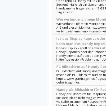
Oppo reno 13 Handy mit 12 GB oder
Zocken?: Hallo ich bin Gamer spie
handy meine frage reichen 12 GB R
zugreifen ?...
Wie verbinde ich mein Mon
Wie verbinde ich mein Monitor mi
A15 und diesen Monitor. https://w
verbinde-ich-mein-monitor-mit-m
Ist das Display kaputt oder
kann man das Handy Reparie
Ist das Display kaputt oder was is
Handy Reparien oder der Schaden..
Handy einmal auf dem Boden geworf
hätte Aggression Probleme gehabt.
PC Bildschirm auf Handy üb
PC Bildschirm auf Handy übertrag
IPhone als PC Bildschirm nutzen fü
https://www.gutefrage.net/frage/p
uebertragen-ios
Handy als Bildschirm für Ra
Handy als Bildschirm für Raspberry 
die Idee, ob es nicht möglich wär
via Kabel mit meinem Raspberry P
kleinen Bildschirm zu haben, geht d