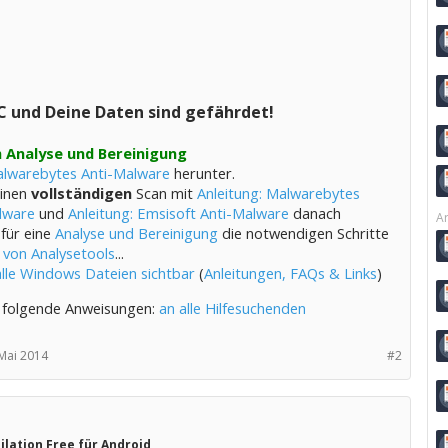
C und Deine Daten sind gefährdet!
 Analyse und Bereinigung
lwarebytes Anti-Malware
herunter.
einen
vollständigen
Scan mit
Anleitung: Malwarebytes
lware
und
Anleitung: Emsisoft Anti-Malware
danach
Ar
 für eine
Analyse und Bereinigung
die notwendigen Schritte
 von Analysetools
...
alle Windows Dateien sichtbar
(
Anleitungen, FAQs & Links
)
 folgende Anweisungen:
an alle Hilfesuchenden
 Mai 2014
#2
lation Free für Android