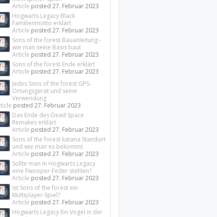
Article
posted
27. Februar 2023
Hogwarts Legacy Black
Familienmotto erklärt
Article
posted
27. Februar 2023
Sons of the forest Bauanleitung -
wie man seine Basis baut
Article
posted
27. Februar 2023
Sons of the forest Ende erklärt
Article
posted
27. Februar 2023
Jedes Sons of the forest GPS-
Ortungsgerät und seine
Verwendung
ticle
posted
27. Februar 2023
Das Ende des Dead Space
Remakes erklärt
Article
posted
27. Februar 2023
Sons of the forest katana Standort
und wie man es bekommt
Article
posted
27. Februar 2023
Sollte man in Hogwarts Legacy
eine Fwooper-Feder stehlen?
Article
posted
27. Februar 2023
Ist Sons of the forest ein
Multiplayer-Spiel?
Article
posted
27. Februar 2023
Hogwarts Legacy Ein Vogel in der