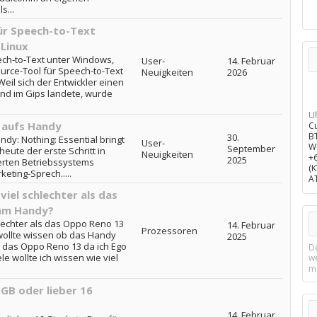
s...
ür Speech-to-Text
Linux
ch-to-Text unter Windows,
User-
14. Februar
rce-Tool für Speech-to-Text
Neuigkeiten
2026
il sich der Entwickler einen
nd im Gips landete, wurde
U
I aufs Handy
C
B
30.
andy: Nothing: Essential bringt
User-
W
September
eute der erste Schritt in
Neuigkeiten
+
2025
erten Betriebssystems
(
keting-Sprech.....
A
iel schlechter als das
am Handy?
hlechter als das Oppo Reno 13
14. Februar
Prozessoren
wollte wissen ob das Handy
2025
ls das Oppo Reno 13 da ich Ego
D
e wollte ich wissen wie viel
w
m
GB oder lieber 16
14. Februar