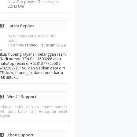
NewsBot
posted
Gestern um
22:43 Uhr
Latest Replies
Bagaimana cara buka Blokir
bale...
123tomla
replied
Heute um 05:29
hr
ukup hubungi layanan pelanggan resmi
TN di nomor BTN Call 1500286 atau
hatsApp resmi di +628137775558 /
6282282211196, dan siapkan data diri
KTP, buku tabungan, dan nomor kartu
TM) untuk…
Win 11 Support
esktop Icons werden immer wieder
eiß, dauerhafte Icon Reparatur nicht
öglich
XboX Support