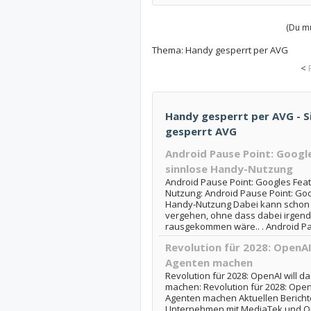
(Du mu
Thema:
Handy gesperrt per AVG
<
Handy gesperrt per AVG - S
gesperrt AVG
Android Pause Point: Googl
sinnlose Handy-Nutzung
Android Pause Point: Googles Fea
Nutzung: Android Pause Point: Go
Handy-Nutzung Dabei kann schon a
vergehen, ohne dass dabei irgend
rausgekommen wäre.. . Android Pa
Revolution für 2028: OpenAI
Agenten machen
Revolution für 2028: OpenAI will 
machen: Revolution für 2028: Open
Agenten machen Aktuellen Berichte
Unternehmen mit MediaTek und Q