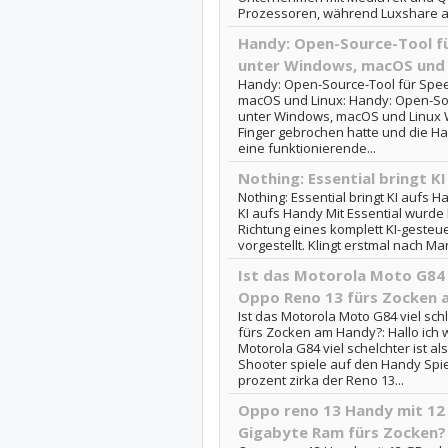
Prozessoren, während Luxshare al
Handy: Open-Source-Tool f
unter Windows, macOS und 
Handy: Open-Source-Tool für Spee
macOS und Linux: Handy: Open-Sou
unter Windows, macOS und Linux We
Finger gebrochen hatte und die Ha
eine funktionierende...
Nothing: Essential bringt K
Nothing: Essential bringt KI aufs H
KI aufs Handy Mit Essential wurde h
Richtung eines komplett KI-gesteu
vorgestellt. Klingt erstmal nach Mar
Ist das Motorola Moto G84 v
Oppo Reno 13 fürs Zocken 
Ist das Motorola Moto G84 viel sc
fürs Zocken am Handy?: Hallo ich 
Motorola G84 viel schelchter ist a
Shooter spiele auf den Handy Spiel
prozent zirka der Reno 13...
Oppo reno 13 Handy mit 12 
Gigabyte Ram fürs Zocken?