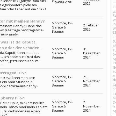
 lieber 16 Gigabyte Ram fürs
Prozessoren
2025
le egoshooter Spiele am
i
am oder lieber auf die 16 GB
w
R
W
itor mit meinem Handy?
Monitore, TV-
I
2. Februar
t meinem Handy?: Habe das
Geräte &
Wi
2025
ww.gutefrage.net/frage/wie-
Beamer
SS
einem-handy
i
(Q
 was ist da Kaputt,
e
n oder der Schaden...
Monitore, TV-
31.
P
t da Kaputt, kann man das
Geräte &
Dezember
(o
.: Ich habe aus Frust das
Beamer
2024
Ap
en, jeztz isses Kaputt...
is
...
G
a
ertragen IOS?
M
Monitore, TV-
21.
en IOS?: kann man sein
d
Geräte &
November
r ein paar Stunden ?
U
Beamer
2024
c-bildschirm-auf-handy-
S
H
spberry PI 5?
Ke
Monitore, TV-
2.
D
PI 5?: Hallo, mir kam neulich
Geräte &
November
la
e mein Handy oder mein Tablett
Beamer
2024
I 5 zu verbinden um einen
A
as?...