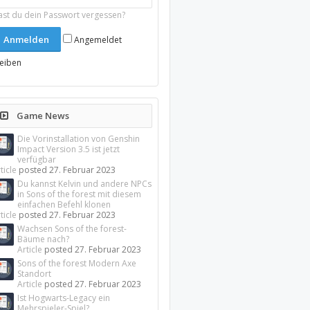
ast du dein Passwort vergessen?
Angemeldet
leiben
Game News
Die Vorinstallation von Genshin
Impact Version 3.5 ist jetzt
verfügbar
ticle
posted
27. Februar 2023
Du kannst Kelvin und andere NPCs
in Sons of the forest mit diesem
einfachen Befehl klonen
ticle
posted
27. Februar 2023
Wachsen Sons of the forest-
Bäume nach?
Article
posted
27. Februar 2023
Sons of the forest Modern Axe
Standort
Article
posted
27. Februar 2023
Ist Hogwarts-Legacy ein
Mehrspieler-Spiel?