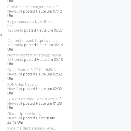
Uhr
BirdyChat: Messenger jetzt auf...
NewsBot
posted
Heute um 07:12
Uhr
Bagaimana cara buka Blokir
bale...
123tomla
posted
Heute um 05:27
hr
Call center bank Saqu layanan...
123tomla
posted
Heute um 05:16
Uhr
Nomor contact WhatsApp resmi...
123tomla
posted
Heute um 05:10
Uhr
Open-Source-BIOS für AM5: Nur...
NewsBot
posted
Heute um 02:52
Uhr
RDNA 4m: Neuer...
NewsBot
posted
Heute um 02:32
Uhr
GTA 6: Extended Look zuerst auf...
NewsBot
posted
Heute um 01:33
Uhr
Glaze: Update bringt...
NewsBot
posted
Gestern um
22:43 Uhr
Ryde meldet Datenleck: Alle...