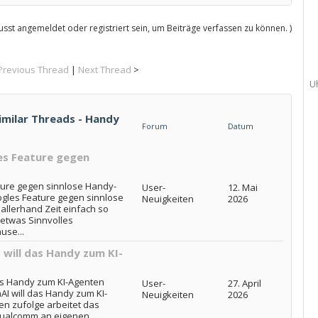
sst angemeldet oder registriert sein, um Beiträge verfassen zu können. )
Previous Thread
|
Next Thread
>
U
imilar Threads - Handy
Forum
Datum
es Feature gegen
ture gegen sinnlose Handy-
User-
12. Mai
ogles Feature gegen sinnlose
Neuigkeiten
2026
llerhand Zeit einfach so
etwas Sinnvolles
use...
 will das Handy zum KI-
das Handy zum KI-Agenten
User-
27. April
AI will das Handy zum KI-
Neuigkeiten
2026
n zufolge arbeitet das
ualcomm an eigenen