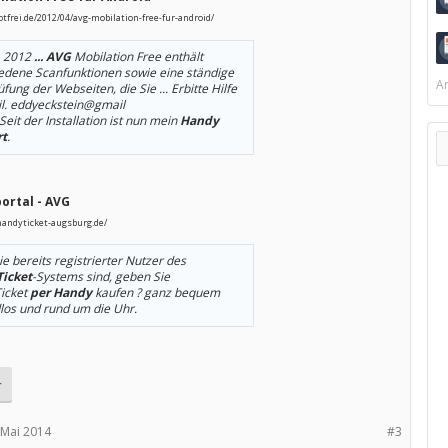
botfrei.de/2012/04/avg-mobilation-free-fur-android/
. 2012
...
AVG
Mobilation Free enthält
edene Scanfunktionen sowie eine ständige
Ar
ung der Webseiten, die Sie ... Erbitte Hilfe
l. eddyeckstein@gmail
 Seit der Installation ist nun mein
Handy
rt
.
ortal - AVG
handyticket-augsburg.de/
e bereits registrierter Nutzer des
icket
-Systems sind, geben Sie
Ticket
per Handy
kaufen ? ganz bequem
los und rund um die Uhr.
r
 Mai 2014
#3