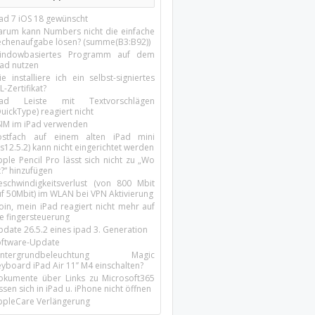
Pad 7 iOS 18 gewünscht
arum kann Numbers nicht die einfache
echenaufgabe lösen? (summe(B3:B92))
indowbasiertes Programm auf dem
pad nutzen
e installiere ich ein selbst-signiertes
L-Zertifikat?
Pad Leiste mit Textvorschlägen
uickType) reagiert nicht
SIM im iPad verwenden
ostfach auf einem alten iPad mini
s12.5.2) kann nicht eingerichtet werden
ple Pencil Pro lässt sich nicht zu „Wo
t?“ hinzufügen
eschwindigkeitsverlust (von 800 Mbit
uf 50Mbit) im WLAN bei VPN Aktivierung
oin, mein iPad reagiert nicht mehr auf
ie fingersteuerung
pdate 26.5.2 eines ipad 3. Generation
oftware-Update
intergrundbeleuchtung Magic
yboard iPad Air 11’’ M4 einschalten?
okumente über Links zu Microsoft365
ssen sich in iPad u. iPhone nicht öffnen
ppleCare Verlängerung