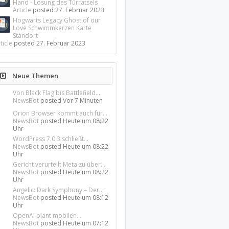
Hand - Lösung des Türrätsels
Article
posted
27. Februar 2023
Hogwarts Legacy Ghost of our
Love Schwimmkerzen Karte
Standort
ticle
posted
27. Februar 2023
Neue Themen
Von Black Flag bis Battlefield...
NewsBot
posted
Vor 7 Minuten
Orion Browser kommt auch für...
NewsBot
posted
Heute um 08:22
Uhr
WordPress 7.0.3 schließt...
NewsBot
posted
Heute um 08:22
Uhr
Gericht verurteilt Meta zu über...
NewsBot
posted
Heute um 08:22
Uhr
Angelic: Dark Symphony – Der...
NewsBot
posted
Heute um 08:12
Uhr
OpenAI plant mobilen...
NewsBot
posted
Heute um 07:12