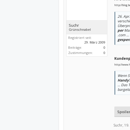
http://blog.
26. Apr
verschi
Suchr
Überprüf
Grünschnabel
per
Mai
.com ...
Registriert seit:
gesper
29. März 2009
Beiträge:
0
Zustimmungen:
0
Kundenp
http://www.
Wenn Si
HandyT
... Das 
bargeld
Spoile
Suchr,
19.