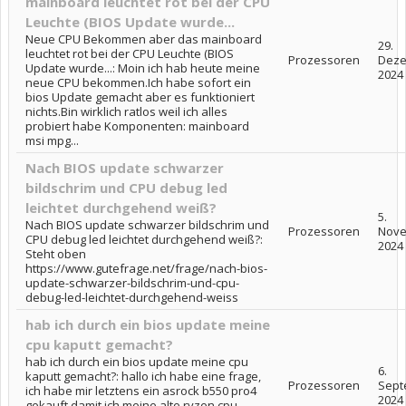
mainboard leuchtet rot bei der CPU
Leuchte (BIOS Update wurde...
Neue CPU Bekommen aber das mainboard
29.
leuchtet rot bei der CPU Leuchte (BIOS
Prozessoren
Dez
Update wurde...: Moin ich hab heute meine
2024
neue CPU bekommen.Ich habe sofort ein
bios Update gemacht aber es funktioniert
nichts.Bin wirklich ratlos weil ich alles
probiert habe Komponenten: mainboard
msi mpg...
Nach BIOS update schwarzer
bildschrim und CPU debug led
leichtet durchgehend weiß?
5.
Nach BIOS update schwarzer bildschrim und
Prozessoren
Nov
CPU debug led leichtet durchgehend weiß?:
2024
Steht oben
https://www.gutefrage.net/frage/nach-bios-
update-schwarzer-bildschrim-und-cpu-
debug-led-leichtet-durchgehend-weiss
hab ich durch ein bios update meine
cpu kaputt gemacht?
hab ich durch ein bios update meine cpu
6.
kaputt gemacht?: hallo ich habe eine frage,
Prozessoren
Sept
ich habe mir letztens ein asrock b550 pro4
2024
gekauft damit ich meine alte ryzen cpu