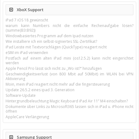
XboX Support
iPad 7 iOS 18 gewünscht
warum kann Numbers nicht die einfache Rechenaufgabe lösen?
(summe(B3:B92))
Windowbasiertes Programm auf dem Ipad nutzen
Wie installiere ich ein selbst-signiertes SSL-Zertifikat?
iPad Leiste mit Textvorschlägen (QuickType) reagiert nicht
eSIM im iPad verwenden
Postfach auf einem alten iPad mini (os12.5.2) kann nicht eingerichtet
werden
Apple Pencil Pro lässt sich nicht zu „Wo ist?“ hinzufügen
Geschwindigkeitsverlust (von 800 Mbit auf 50Mbit) im WLAN bei VPN
Aktivierung
Moin, mein iPad reagiert nicht mehr auf die fingersteuerung
Update 26.5.2 eines ipad 3. Generation
Software-Update
Hintergrundbeleuchtung Magic Keyboard iPad Air 11’’ M4 einschalten?
Dokumente über Links zu Microsoft365 lassen sich in iPad u. iPhone nicht
öffnen
AppleCare Verlängerung
Samsung Support