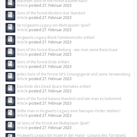
Wachsen Sons of the forest-Bäume nach?
Article
posted
27. Februar 2023
Sons of the forest Modern Axe Standort
Article
posted
27. Februar 2023
Ist Hogwarts-Legacy ein Mehrspieler-Spiel?
Article
posted
27. Februar 2023
Hogwarts Legacy Black Familienmotto erklärt
Article
posted
27. Februar 2023
Sons of the forest Bauanleitung - wie man seine Basis baut
Article
posted
27. Februar 2023
Sons of the forest Ende erklärt
Article
posted
27. Februar 2023
Jedes Sons of the forest GPS-Ortungsgerät und seine Verwendung
Article
posted
27. Februar 2023
Das Ende des Dead Space Remakes erklärt
Article
posted
27. Februar 2023
Sons of the forest katana Standort und wie man es bekommt
Article
posted
27. Februar 2023
Sollte man in Hogwarts Legacy eine Fwooper-Feder stehlen?
Article
posted
27. Februar 2023
Ist Sons of the forest ein Multiplayer-Spiel?
Article
posted
27. Februar 2023
Hogwarts Legacy Ein Vogel in der Hand - Lösung des Türrätsels