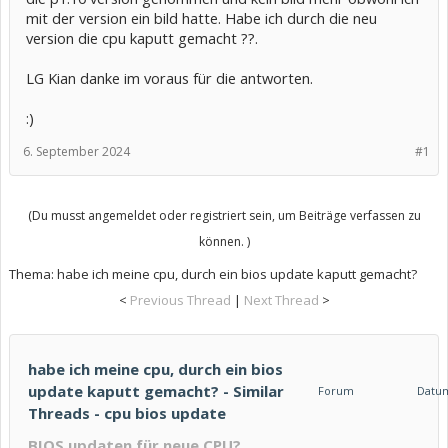
mit der version ein bild hatte. Habe ich durch die neu
version die cpu kaputt gemacht ??.
LG Kian danke im voraus für die antworten.
:)
6. September 2024
#1
(Du musst angemeldet oder registriert sein, um Beiträge verfassen zu
können. )
Thema:
habe ich meine cpu, durch ein bios update kaputt gemacht?
<
Previous Thread
|
Next Thread
>
habe ich meine cpu, durch ein bios
update kaputt gemacht? - Similar
Forum
Datu
Threads - cpu bios update
BIOS updaten für neue CPU?