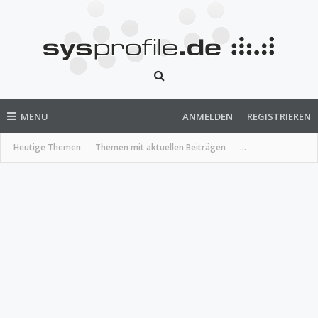
MENU
ANMELDEN
REGISTRIEREN
Heutige Themen
Themen mit aktuellen Beiträgen
...