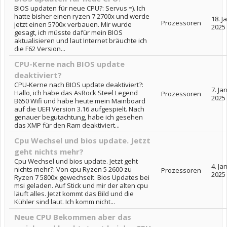
BIOS updaten für neue CPU?: Servus =). Ich
hatte bisher einen ryzen 7 2700x und werde
18. J
Prozessoren
jetzt einen 5700x verbauen. Mir wurde
2025
gesagt, ich müsste dafür mein BIOS
aktualisieren und laut Internet bräuchte ich
die F62 Version...
CPU-Kerne nach BIOS update
deaktiviert?
CPU-Kerne nach BIOS update deaktiviert?:
7. Ja
Hallo, ich habe das AsRock Steel Legend
Prozessoren
2025
B650 Wifi und habe heute mein Mainboard
auf die UEFI Version 3.16 aufgespielt. Nach
genauer begutachtung, habe ich gesehen
das XMP für den Ram deaktiviert...
Cpu Wechsel und bios update. Jetzt
geht nichts mehr?
Cpu Wechsel und bios update. Jetzt geht
4. Ja
nichts mehr?: Von cpu Ryzen 5 2600 zu
Prozessoren
2025
Ryzen 7 5800x gewechselt. Bios Updates bei
msi geladen. Auf Stick und mir der alten cpu
läuft alles. Jetzt kommt das Bild und die
Kühler sind laut. Ich komm nicht...
Neue CPU Bekommen aber das