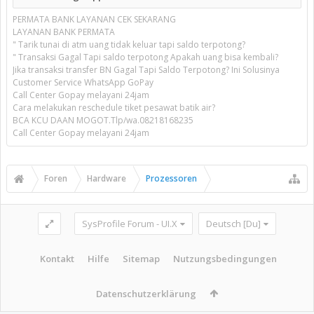
PERMATA BANK LAYANAN CEK SEKARANG
LAYANAN BANK PERMATA
" Tarik tunai di atm uang tidak keluar tapi saldo terpotong?
" Transaksi Gagal Tapi saldo terpotong Apakah uang bisa kembali?
Jika transaksi transfer BN Gagal Tapi Saldo Terpotong? Ini Solusinya
Customer Service WhatsApp GoPay
Call Center Gopay melayani 24jam
Cara melakukan reschedule tiket pesawat batik air?
BCA KCU DAAN MOGOT.Tlp/wa.08218168235
Call Center Gopay melayani 24jam
Foren
Hardware
Prozessoren
SysProfile Forum - UI.X
Deutsch [Du]
Kontakt
Hilfe
Sitemap
Nutzungsbedingungen
Datenschutzerklärung