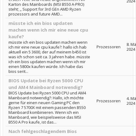
2024
Karton des Mainboards (MSI B550 A-PRO)
steht; ,, Support for 3rd GEn AMD Ryzen
prozessors and future AMD...
müsste ich ein bios updaten
machen wenn ich mir eine neue cpu
kaufe?
müsste ich ein bios updaten machen wenn
8. M
Prozessoren
ich mir eine neue cpu kaufe?: hallo ich hab
2024
aktuell ein 5 3600, der auf meinem b450 ist
was ich schon seit ca. 3 jahren habe. müsste
ich ein bios updaten machen wenn ich mir
einen 5800x kaufen würde. Ich habe das
bios serit...
BIOS Update bei Ryzen 5000 CPU
und AM4 Mainboard notwendig?
BIOS Update bei Ryzen 5000 CPU und AM4
Mainboard notwendig?: Hallo, ich möchte
4. M
Prozessoren
gerne für einen neuen Gaming PC den
2024
Ryzen 7 5700X mit einem passenden B550
Mainboard kombinieren. Wenn ich ein
Mainboard, wie beispielsweise das MSI
B550 A Pro kaufe, ist das...
Nach fehlgeschlagendem Bios