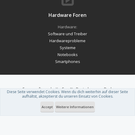
Hardware Foren
Hardware:
Software und Treiber
Hardwareprobleme
Systeme
Notebooks
Smartphones
Forum software by XenForo™
-
Deutsch von xenDach
Diese Seite verwendet Cookies. Wenn du dich weiterhin auf dieser Seite
Theme designed by
ThemeHouse
.
aufhältst, akzeptierst du unseren Einsatz von Cookies.
Accept
Weitere Informationen
Du betrachtest gerade: habe ich meine cpu, durch ein bios update kaputt
gemacht?