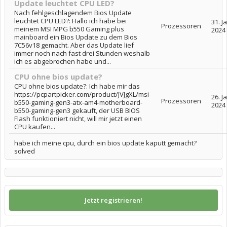
Update leuchtet CPU LED?
Nach fehlgeschlagendem Bios Update
leuchtet CPU LED?: Hallo ich habe bei
31. J
Prozessoren
meinem MSI MPG b550 Gaming plus
2024
mainboard ein Bios Update zu dem Bios
7C56v18 gemacht. Aber das Update lief
immer noch nach fast drei Stunden weshalb
ich es abgebrochen habe und...
CPU ohne bios update?
CPU ohne bios update?: Ich habe mir das
https://pcpartpicker.com/product/JVJgXL/msi-
26. J
Prozessoren
b550-gaming-gen3-atx-am4-motherboard-
2024
b550-gaming-gen3 gekauft, der USB BIOS
Flash funktioniert nicht, will mir jetzt einen
CPU kaufen...
habe ich meine cpu, durch ein bios update kaputt gemacht?
solved
Jetzt registrieren!