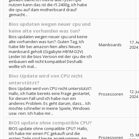
nutzen kann das ist die r5 2400g, ich habe
die cpu auf dam motherboard drauf
gemacht...
Bios updaten wegen neuer cpu und
keine alte vorhanden was tun?
Bios updaten wegen neuer cpu und keine
alte vorhanden was tun?: Guten Tag, Ich
17. A
Mainboards
habe Mir bei amazon Nen altes Neues
2024
mainboard geholt (Gigabyte-H81M-D2V)
Leider Ist die bios Version mit der cpu die ich
einbauen will nicht kompatibel Deshalb
wollte ich mal...
Bios Update wird von CPU nicht
unterstützt?
Bios Update wird von CPU nicht unterstützt?:
12. J
Hallo, ich hatte bereits eine Frage gestartet,
Prozessoren
2024
für diesen Fall und ich habe nun ein
anderes Problem. Es geht darum, dass... Ich
möchte schneller in meine Spiele, Windows
usw. rein. Ich habe mir...
BIOS update ohne compatible CPU?
BIOS update ohne compatible CPU?: Hallo,
Ich habe mir einen PC gekauft und die
15. M
Prozessoren
ersten Teile sind heute angekommen. Am