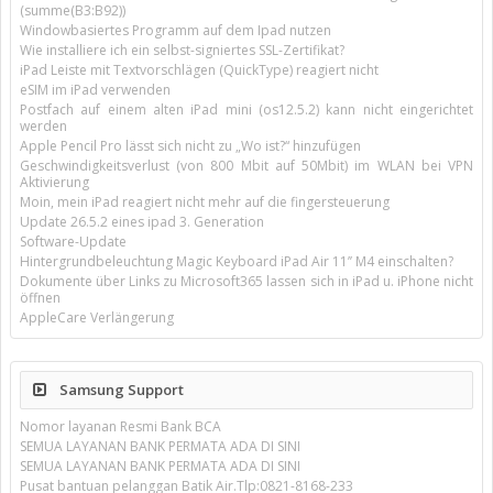
(summe(B3:B92))
Windowbasiertes Programm auf dem Ipad nutzen
Wie installiere ich ein selbst-signiertes SSL-Zertifikat?
iPad Leiste mit Textvorschlägen (QuickType) reagiert nicht
eSIM im iPad verwenden
Postfach auf einem alten iPad mini (os12.5.2) kann nicht eingerichtet
werden
Apple Pencil Pro lässt sich nicht zu „Wo ist?“ hinzufügen
Geschwindigkeitsverlust (von 800 Mbit auf 50Mbit) im WLAN bei VPN
Aktivierung
Moin, mein iPad reagiert nicht mehr auf die fingersteuerung
Update 26.5.2 eines ipad 3. Generation
Software-Update
Hintergrundbeleuchtung Magic Keyboard iPad Air 11’’ M4 einschalten?
Dokumente über Links zu Microsoft365 lassen sich in iPad u. iPhone nicht
öffnen
AppleCare Verlängerung
Samsung Support
Nomor layanan Resmi Bank BCA
SEMUA LAYANAN BANK PERMATA ADA DI SINI
SEMUA LAYANAN BANK PERMATA ADA DI SINI
Pusat bantuan pelanggan Batik Air.Tlp:0821-8168-233