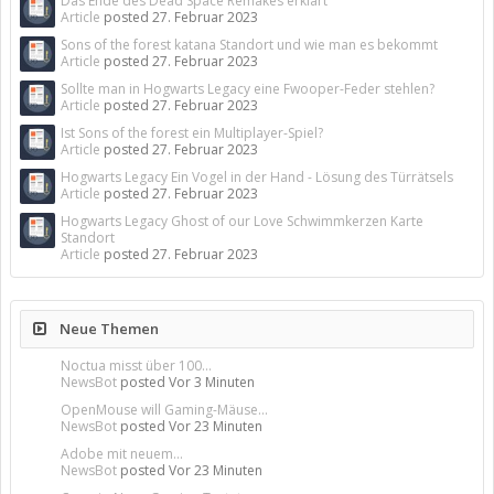
Das Ende des Dead Space Remakes erklärt
Article
posted
27. Februar 2023
Sons of the forest katana Standort und wie man es bekommt
Article
posted
27. Februar 2023
Sollte man in Hogwarts Legacy eine Fwooper-Feder stehlen?
Article
posted
27. Februar 2023
Ist Sons of the forest ein Multiplayer-Spiel?
Article
posted
27. Februar 2023
Hogwarts Legacy Ein Vogel in der Hand - Lösung des Türrätsels
Article
posted
27. Februar 2023
Hogwarts Legacy Ghost of our Love Schwimmkerzen Karte
Standort
Article
posted
27. Februar 2023
Neue Themen
Noctua misst über 100...
NewsBot
posted
Vor 3 Minuten
OpenMouse will Gaming-Mäuse...
NewsBot
posted
Vor 23 Minuten
Adobe mit neuem...
NewsBot
posted
Vor 23 Minuten