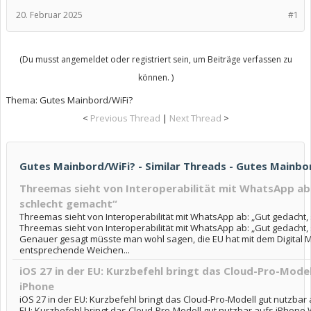
20. Februar 2025
#1
(Du musst angemeldet oder registriert sein, um Beiträge verfassen zu
können. )
Thema:
Gutes Mainbord/WiFi?
<
Previous Thread
|
Next Thread
>
Gutes Mainbord/WiFi? - Similar Threads - Gutes Mainbo
Threemas sieht von Interoperabilität mit WhatsApp ab
schlecht gemacht“
Threemas sieht von Interoperabilität mit WhatsApp ab: „Gut gedacht,
Threemas sieht von Interoperabilität mit WhatsApp ab: „Gut gedacht,
Genauer gesagt müsste man wohl sagen, die EU hat mit dem Digital M
entsprechende Weichen...
iOS 27 in der EU: Kurzbefehl bringt das Cloud-Pro-Mode
iPhone
iOS 27 in der EU: Kurzbefehl bringt das Cloud-Pro-Modell gut nutzbar 
EU: Kurzbefehl bringt das Cloud-Pro-Modell gut nutzbar aufs iPhone