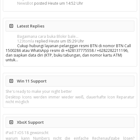
NewsBot
posted
Heute um 14:52 Uhr
Latest Replies
Bagaimana cara buka Blokir bale...
123tomla
replied
Heute um 05:29 Uhr
Cukup hubungi layanan pelanggan resmi BTN di nomor BTN Call
1500286 atau WhatsApp resmi di +628137775558 / +6282282211196,
dan siapkan data diri (KTP, buku tabungan, dan nomor kartu ATM)
untuk…
Win 11 Support
She's ready to make your night better
Desktop Icons werden immer wieder weiß, dauerhafte Icon Reparatur
nicht möglich
XboX Support
iPad 7 iOS 18 gewünscht
warum kann Numbers nicht die einfache Rechenaufgabe lösen?