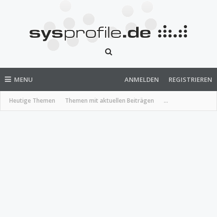
MENU
ANMELDEN
REGISTRIEREN
Heutige Themen
Themen mit aktuellen Beiträgen
...