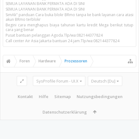
SEMUA LAYANAN BANK PERMATA ADA DI SINI
SEMUA LAYANAN BANK PERMATA ADA DI SINI
SimAk" panduan Cara buka blokr BRmo tanpa ke bank layanan cara atasi
akun BRmo terblokr
Begini cara menghapus biaya tahunan kartu kredit Mega berikut tutup
cara yang benar
Pusat bantuan pelanggan Agoda.Tlp/wa:082144377824
Call center Air Asia Jakarta bantuan 24 jam.Tlp/wa:082144377824
Foren
Hardware
Prozessoren
SysProfile Forum - UI.X
Deutsch [Du]
Kontakt
Hilfe
Sitemap
Nutzungsbedingungen
Datenschutzerklärung