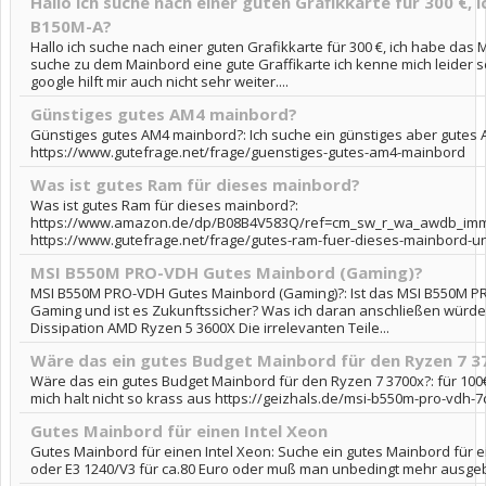
Hallo ich suche nach einer guten Grafikkarte für 300 €,
B150M-A?
Hallo ich suche nach einer guten Grafikkarte für 300 €, ich habe das
suche zu dem Mainbord eine gute Graffikarte ich kenne mich leider s
google hilft mir auch nicht sehr weiter....
Günstiges gutes AM4 mainbord?
Günstiges gutes AM4 mainbord?: Ich suche ein günstiges aber gutes
https://www.gutefrage.net/frage/guenstiges-gutes-am4-mainbord
Was ist gutes Ram für dieses mainbord?
Was ist gutes Ram für dieses mainbord?:
https://www.amazon.de/dp/B08B4V583Q/ref=cm_sw_r_wa_awdb_i
https://www.gutefrage.net/frage/gutes-ram-fuer-dieses-mainbord-un
MSI B550M PRO-VDH Gutes Mainbord (Gaming)?
MSI B550M PRO-VDH Gutes Mainbord (Gaming)?: Ist das MSI B550M P
Gaming und ist es Zukunftssicher? Was ich daran anschließen würde:
Dissipation AMD Ryzen 5 3600X Die irrelevanten Teile...
Wäre das ein gutes Budget Mainbord für den Ryzen 7 3
Wäre das ein gutes Budget Mainbord für den Ryzen 7 3700x?: für 100€
mich halt nicht so krass aus https://geizhals.de/msi-b550m-pro-vdh-7c
Gutes Mainbord für einen Intel Xeon
Gutes Mainbord für einen Intel Xeon: Suche ein gutes Mainbord für e
oder E3 1240/V3 für ca.80 Euro oder muß man unbedingt mehr ausge