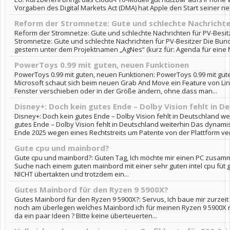
Vorgaben des Digital Markets Act (DMA) hat Apple den Start seiner neu
Reform der Stromnetze: Gute und schlechte Nachrichte
Reform der Stromnetze: Gute und schlechte Nachrichten für PV-Besit
Stromnetze: Gute und schlechte Nachrichten für PV-Besitzer Die Bu
gestern unter dem Projektnamen „AgNes“ (kurz für: Agenda für eine N
PowerToys 0.99 mit guten, neuen Funktionen
PowerToys 0.99 mit guten, neuen Funktionen: PowerToys 0.99 mit gu
Microsoft schaut sich beim neuen Grab And Move ein Feature von Lin
Fenster verschieben oder in der Größe ändern, ohne dass man...
Disney+: Doch kein gutes Ende – Dolby Vision fehlt in D
Disney+: Doch kein gutes Ende – Dolby Vision fehlt in Deutschland we
gutes Ende – Dolby Vision fehlt in Deutschland weiterhin Das dynami
Ende 2025 wegen eines Rechtstreits um Patente von der Plattform ve
Gute cpu und mainbord?
Gute cpu und mainbord?: Guten Tag, Ich möchte mir einen PC zusamm
Suche nach einem guten mainbord mit einer sehr guten intel cpu füt 
NICHT übertakten und trotzdem ein...
Gutes Mainbord für den Ryzen 9 5900X?
Gutes Mainbord für den Ryzen 9 5900X?: Servus, Ich baue mir zurzei
noch am überlegen welches Mainbord ich für meinen Ryzen 9 5900X 
da ein paar Ideen ? Bitte keine überteuerten...