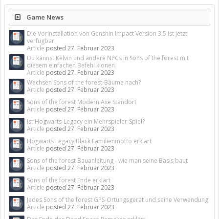
Game News
Die Vorinstallation von Genshin Impact Version 3.5 ist jetzt
verfügbar
Article
posted
27. Februar 2023
Du kannst Kelvin und andere NPCs in Sons of the forest mit
diesem einfachen Befehl klonen
Article
posted
27. Februar 2023
Wachsen Sons of the forest-Bäume nach?
Article
posted
27. Februar 2023
Sons of the forest Modern Axe Standort
Article
posted
27. Februar 2023
Ist Hogwarts-Legacy ein Mehrspieler-Spiel?
Article
posted
27. Februar 2023
Hogwarts Legacy Black Familienmotto erklärt
Article
posted
27. Februar 2023
Sons of the forest Bauanleitung - wie man seine Basis baut
Article
posted
27. Februar 2023
Sons of the forest Ende erklärt
Article
posted
27. Februar 2023
Jedes Sons of the forest GPS-Ortungsgerät und seine Verwendung
Article
posted
27. Februar 2023