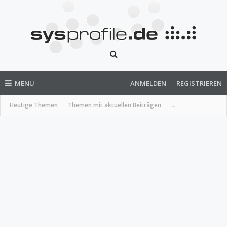
MENU
ANMELDEN
REGISTRIEREN
Heutige Themen
Themen mit aktuellen Beiträgen
...