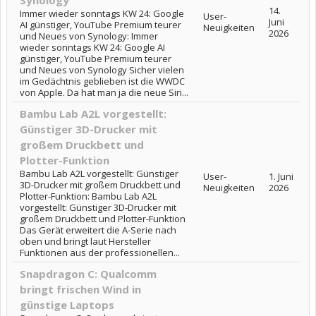
Synology
14.
Immer wieder sonntags KW 24: Google
User-
Juni
AI günstiger, YouTube Premium teurer
Neuigkeiten
2026
und Neues von Synology: Immer
wieder sonntags KW 24: Google AI
günstiger, YouTube Premium teurer
und Neues von Synology Sicher vielen
im Gedächtnis geblieben ist die WWDC
von Apple. Da hat man ja die neue Siri...
Bambu Lab A2L vorgestellt:
Günstiger 3D-Drucker mit
großem Druckbett und
Plotter-Funktion
Bambu Lab A2L vorgestellt: Günstiger
User-
1. Juni
3D-Drucker mit großem Druckbett und
Neuigkeiten
2026
Plotter-Funktion: Bambu Lab A2L
vorgestellt: Günstiger 3D-Drucker mit
großem Druckbett und Plotter-Funktion
Das Gerät erweitert die A-Serie nach
oben und bringt laut Hersteller
Funktionen aus der professionellen...
Snapdragon C: Qualcomm
bringt frischen Wind in
günstige Laptops