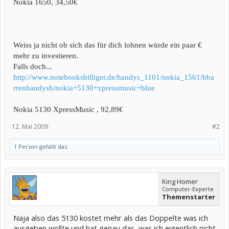
Nokia 1650, 34,50€
Weiss ja nicht ob sich das für dich lohnen würde ein paar €
mehr zu investieren.
Falls doch...
http://www.notebooksbilliger.de/handys_1101/nokia_1561/bba
rrenhandysb/nokia+5130+xpressmusic+blue
Nokia 5130 XpressMusic , 92,89€
12. Mai 2009
#2
1 Person gefällt das.
King Homer
Computer-Experte
Themenstarter
Naja also das 5130 kostet mehr als das Doppelte was ich
ausgeben wollte und hat genau das, was ich eigentlich nicht