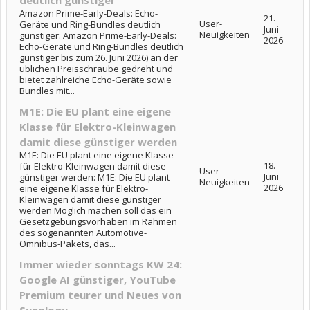
deutlich günstiger
Amazon Prime-Early-Deals: Echo-
21.
User-
Geräte und Ring-Bundles deutlich
Juni
Neuigkeiten
günstiger: Amazon Prime-Early-Deals:
2026
Echo-Geräte und Ring-Bundles deutlich
günstiger bis zum 26. Juni 2026) an der
üblichen Preisschraube gedreht und
bietet zahlreiche Echo-Geräte sowie
Bundles mit...
M1E: Die EU plant eine eigene
Klasse für Elektro-Kleinwagen
damit diese günstiger werden
M1E: Die EU plant eine eigene Klasse
18.
für Elektro-Kleinwagen damit diese
User-
Juni
günstiger werden: M1E: Die EU plant
Neuigkeiten
2026
eine eigene Klasse für Elektro-
Kleinwagen damit diese günstiger
werden Möglich machen soll das ein
Gesetzgebungsvorhaben im Rahmen
des sogenannten Automotive-
Omnibus-Pakets, das...
Immer wieder sonntags KW 24:
Google AI günstiger, YouTube
Premium teurer und Neues von