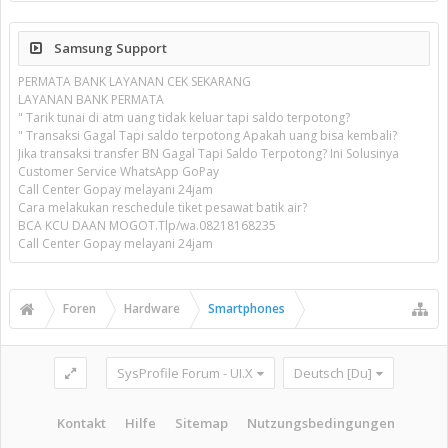
Samsung Support
PERMATA BANK LAYANAN CEK SEKARANG
LAYANAN BANK PERMATA
" Tarik tunai di atm uang tidak keluar tapi saldo terpotong?
" Transaksi Gagal Tapi saldo terpotong Apakah uang bisa kembali?
Jika transaksi transfer BN Gagal Tapi Saldo Terpotong? Ini Solusinya
Customer Service WhatsApp GoPay
Call Center Gopay melayani 24jam
Cara melakukan reschedule tiket pesawat batik air?
BCA KCU DAAN MOGOT.Tlp/wa.08218168235
Call Center Gopay melayani 24jam
Foren
Hardware
Smartphones
SysProfile Forum - UI.X
Deutsch [Du]
Kontakt
Hilfe
Sitemap
Nutzungsbedingungen