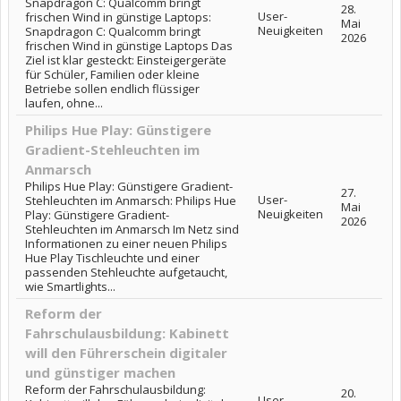
Snapdragon C: Qualcomm bringt
28.
User-
frischen Wind in günstige Laptops:
Mai
Neuigkeiten
Snapdragon C: Qualcomm bringt
2026
frischen Wind in günstige Laptops Das
Ziel ist klar gesteckt: Einsteigergeräte
für Schüler, Familien oder kleine
Betriebe sollen endlich flüssiger
laufen, ohne...
Philips Hue Play: Günstigere
Gradient-Stehleuchten im
Anmarsch
Philips Hue Play: Günstigere Gradient-
27.
User-
Stehleuchten im Anmarsch: Philips Hue
Mai
Neuigkeiten
Play: Günstigere Gradient-
2026
Stehleuchten im Anmarsch Im Netz sind
Informationen zu einer neuen Philips
Hue Play Tischleuchte und einer
passenden Stehleuchte aufgetaucht,
wie Smartlights...
Reform der
Fahrschulausbildung: Kabinett
will den Führerschein digitaler
und günstiger machen
Reform der Fahrschulausbildung:
20.
User-