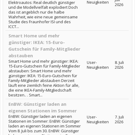
Neuigkeiten
Elektroautos: Real deutlich günstiger
2026
und die Modellvielfalt explodiert Doch
das ist angeblich nur die halbe
Wahrheit, wie eine neue gemeinsame
Studie des Fraunhofer ISI und des
ICCT...
Smart Home und mehr
günstiger: IKEA: 15-Euro-
Gutschein für Family-Mitglieder
abstauben
Smart Home und mehr günstiger: IKEA:
User-
8. Juli
15-Euro-Gutschein für Family-Mitglieder
Neuigkeiten
2026
abstauben: Smart Home und mehr
günstiger: IKEA: 15-Euro-Gutschein für
Family-Mitglieder abstauben Derzeit
läuft eine ziemlich feine Aktion für alle,
die eine IKEA-Family-Mitgliedschaft
besitzen.. . Smart...
EnBW: Günstiger laden an
eigenen Stationen im Sommer
EnBW: Günstiger laden an eigenen
User-
7. Juli
Stationen im Sommer: EnBW: Günstiger
Neuigkeiten
2026
laden an eigenen Stationen im Sommer
Vom 8. Juli bis zum 30. EnBW: Günstiger