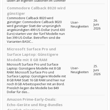
laden an eigenen Stationen im Sommer
Commodore Callback 8020 wird
günstiger
Commodore Callback 8020 wird
26.
günstiger: Commodore Callback 8020
User-
Juni
wird günstiger Statt der ursprünglich
Neuigkeiten
2026
angekündigten 499 US-Dollar (rund 430
Euro) starten vier der fünf Modelle nun
bei 399 US-Dollar. Betroffen sind die
Varianten BASIC...
Microsoft Surface Pro und
Surface Laptop: Günstigere
Modelle mit 8 GB RAM
Microsoft Surface Pro und Surface
25.
User-
Laptop: Günstigere Modelle mit 8 GB
Juni
Neuigkeiten
RAM: Microsoft Surface Pro und
2026
Surface Laptop: Günstigere Modelle mit
8 GB RAM Statt 16 GB RAM sind hier nur
noch 8 GB Arbeitsspeicher mit an Bord.
Preislich liegen die Modelle bei 849
Dollar für das...
Amazon Prime-Early-Deals:
Echo-Geräte und Ring-Bundles