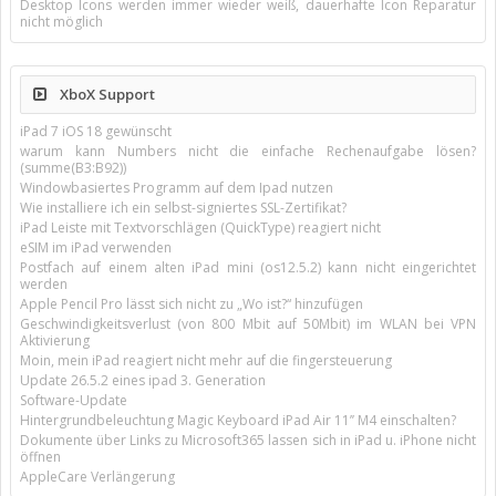
Desktop Icons werden immer wieder weiß, dauerhafte Icon Reparatur
nicht möglich
XboX Support
iPad 7 iOS 18 gewünscht
warum kann Numbers nicht die einfache Rechenaufgabe lösen?
(summe(B3:B92))
Windowbasiertes Programm auf dem Ipad nutzen
Wie installiere ich ein selbst-signiertes SSL-Zertifikat?
iPad Leiste mit Textvorschlägen (QuickType) reagiert nicht
eSIM im iPad verwenden
Postfach auf einem alten iPad mini (os12.5.2) kann nicht eingerichtet
werden
Apple Pencil Pro lässt sich nicht zu „Wo ist?“ hinzufügen
Geschwindigkeitsverlust (von 800 Mbit auf 50Mbit) im WLAN bei VPN
Aktivierung
Moin, mein iPad reagiert nicht mehr auf die fingersteuerung
Update 26.5.2 eines ipad 3. Generation
Software-Update
Hintergrundbeleuchtung Magic Keyboard iPad Air 11’’ M4 einschalten?
Dokumente über Links zu Microsoft365 lassen sich in iPad u. iPhone nicht
öffnen
AppleCare Verlängerung