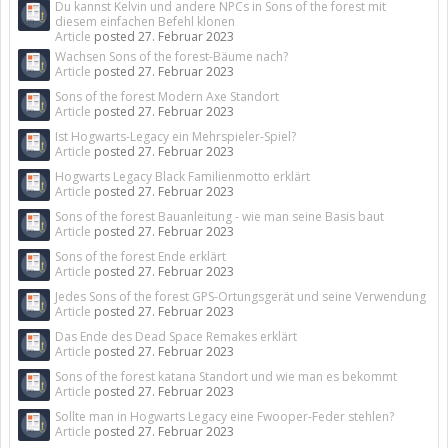
Du kannst Kelvin und andere NPCs in Sons of the forest mit
diesem einfachen Befehl klonen
Article
posted
27. Februar 2023
Wachsen Sons of the forest-Bäume nach?
Article
posted
27. Februar 2023
Sons of the forest Modern Axe Standort
Article
posted
27. Februar 2023
Ist Hogwarts-Legacy ein Mehrspieler-Spiel?
Article
posted
27. Februar 2023
Hogwarts Legacy Black Familienmotto erklärt
Article
posted
27. Februar 2023
Sons of the forest Bauanleitung - wie man seine Basis baut
Article
posted
27. Februar 2023
Sons of the forest Ende erklärt
Article
posted
27. Februar 2023
Jedes Sons of the forest GPS-Ortungsgerät und seine Verwendung
Article
posted
27. Februar 2023
Das Ende des Dead Space Remakes erklärt
Article
posted
27. Februar 2023
Sons of the forest katana Standort und wie man es bekommt
Article
posted
27. Februar 2023
Sollte man in Hogwarts Legacy eine Fwooper-Feder stehlen?
Article
posted
27. Februar 2023