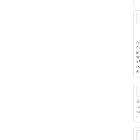
0
C
B
W
+
(
A
Sh
D
w
m