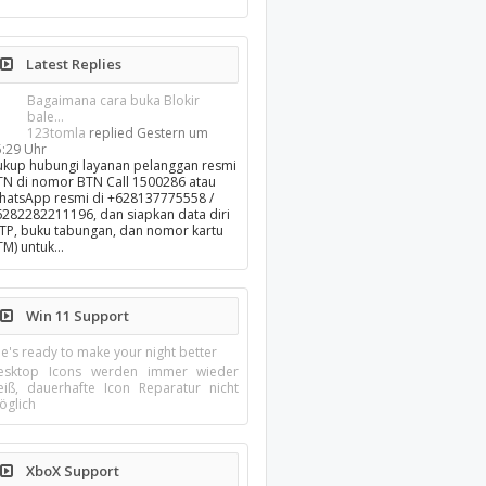
Latest Replies
Bagaimana cara buka Blokir
bale...
123tomla
replied
Gestern um
5:29 Uhr
ukup hubungi layanan pelanggan resmi
TN di nomor BTN Call 1500286 atau
hatsApp resmi di +628137775558 /
6282282211196, dan siapkan data diri
KTP, buku tabungan, dan nomor kartu
TM) untuk…
Win 11 Support
e's ready to make your night better
esktop Icons werden immer wieder
eiß, dauerhafte Icon Reparatur nicht
öglich
XboX Support