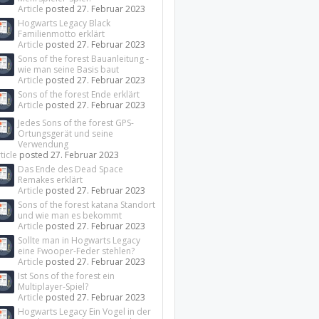
Article
posted
27. Februar 2023
Hogwarts Legacy Black
Familienmotto erklärt
Article
posted
27. Februar 2023
Sons of the forest Bauanleitung -
wie man seine Basis baut
Article
posted
27. Februar 2023
Sons of the forest Ende erklärt
Article
posted
27. Februar 2023
Jedes Sons of the forest GPS-
Ortungsgerät und seine
Verwendung
ticle
posted
27. Februar 2023
Das Ende des Dead Space
Remakes erklärt
Article
posted
27. Februar 2023
Sons of the forest katana Standort
und wie man es bekommt
Article
posted
27. Februar 2023
Sollte man in Hogwarts Legacy
eine Fwooper-Feder stehlen?
Article
posted
27. Februar 2023
Ist Sons of the forest ein
Multiplayer-Spiel?
Article
posted
27. Februar 2023
Hogwarts Legacy Ein Vogel in der