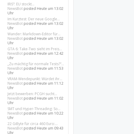
IRIS²: EU stockt...
NewsBot
posted
Heute um 13:02
Uhr
Im Kurztest: Der neue Google...
NewsBot
posted
Heute um 13:02
Uhr
Wander: Markdown-Editor für...
NewsBot
posted
Heute um 13:02
Uhr
GTA 6: Take-Two sieht im Preis...
NewsBot
posted
Heute um 12:42
Uhr
„Zu mächtig für normale Tests?“...
NewsBot
posted
Heute um 11:53
Uhr
VRAM-Wendepunkt: Würdet ihr...
NewsBot
posted
Heute um 11:12
Uhr
Jetzt bewerben: PCGH sucht...
NewsBot
posted
Heute um 11:02
Uhr
SMT und Hyper-Threading: So...
NewsBot
posted
Heute um 10:22
Uhr
22 GiByte für circa 460 Euro:...
NewsBot
posted
Heute um 09:43
Uhr