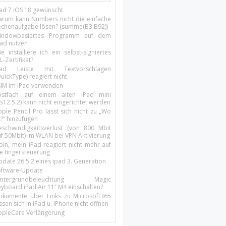
Pad 7 iOS 18 gewünscht
arum kann Numbers nicht die einfache
echenaufgabe lösen? (summe(B3:B92))
indowbasiertes Programm auf dem
pad nutzen
e installiere ich ein selbst-signiertes
L-Zertifikat?
Pad Leiste mit Textvorschlägen
uickType) reagiert nicht
SIM im iPad verwenden
ostfach auf einem alten iPad mini
s12.5.2) kann nicht eingerichtet werden
ple Pencil Pro lässt sich nicht zu „Wo
t?“ hinzufügen
eschwindigkeitsverlust (von 800 Mbit
uf 50Mbit) im WLAN bei VPN Aktivierung
oin, mein iPad reagiert nicht mehr auf
ie fingersteuerung
pdate 26.5.2 eines ipad 3. Generation
oftware-Update
intergrundbeleuchtung Magic
yboard iPad Air 11’’ M4 einschalten?
okumente über Links zu Microsoft365
ssen sich in iPad u. iPhone nicht öffnen
ppleCare Verlängerung