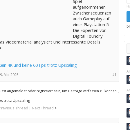
Spiel
H
aufgenommenen
Zwischensequenzen
auch Gameplay auf
einer Playstation 5.
b
Die Experten von
Digital Foundry
s Videomaterial analysiert und interessante Details
.
ein 4K und keine 60 Fps trotz Upscaling
Ar
9. Mai 2025
#1
Ar
sst angemeldet oder registriert sein, um Beiträge verfassen zu können. )
s trotz Upscaling
Previous Thread
|
Next Thread
>