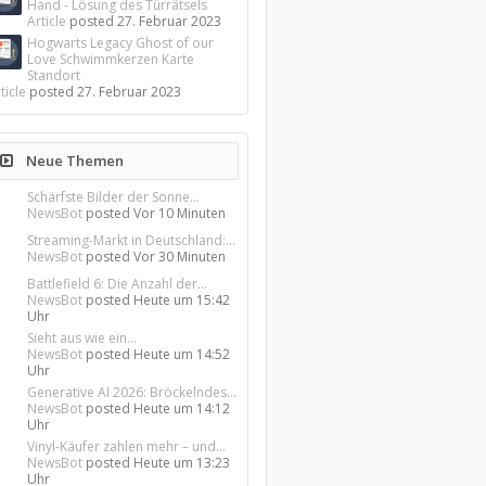
Hand - Lösung des Türrätsels
Article
posted
27. Februar 2023
Hogwarts Legacy Ghost of our
Love Schwimmkerzen Karte
Standort
ticle
posted
27. Februar 2023
Neue Themen
Schärfste Bilder der Sonne...
NewsBot
posted
Vor 10 Minuten
Streaming-Markt in Deutschland:...
NewsBot
posted
Vor 30 Minuten
Battlefield 6: Die Anzahl der...
NewsBot
posted
Heute um 15:42
Uhr
Sieht aus wie ein...
NewsBot
posted
Heute um 14:52
Uhr
Generative AI 2026: Bröckelndes...
NewsBot
posted
Heute um 14:12
Uhr
Vinyl-Käufer zahlen mehr – und...
NewsBot
posted
Heute um 13:23
Uhr