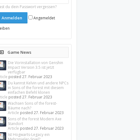
ast du dein Passwort vergessen?
Angemeldet
leiben
Game News
Die Vorinstallation von Genshin
Impact Version 3.5 ist jetzt
verfügbar
ticle
posted
27. Februar 2023
Du kannst Kelvin und andere NPCs
in Sons of the forest mit diesem
einfachen Befehl klonen
ticle
posted
27. Februar 2023
Wachsen Sons of the forest-
Bäume nach?
Article
posted
27. Februar 2023
Sons of the forest Modern Axe
Standort
Article
posted
27. Februar 2023
Ist Hogwarts-Legacy ein
Mehrspieler-Spiel?