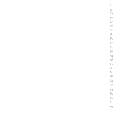
i
w
R
W
I
Wi
SS
i
(Q
e
P
(o
Ap
is
G
a
M
d
U
S
H
Ke
D
la
A