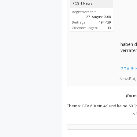
PCGH-News
Registriert seit:
27. August 2008
Beiträge:
194.439
Zustimmungen:
13
haben da
verraten
GTA 6: K
NewsBot,
(Du mu
Thema:
GTA 6: Kein 4K und keine 60 Fp
<