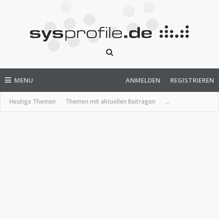
MENU
ANMELDEN
REGISTRIEREN
Heutige Themen
Themen mit aktuellen Beiträgen
...