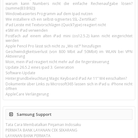
warum kann Numbers nicht die einfache Rechenaufgabe lösen?
(summe(B3:B92))
Windowbasiertes Programm auf dem Ipad nutzen
Wie installiere ich ein selbst-signiertes SSL-Zertifikat?
iPad Leiste mit Textvorschlägen (QuickType) reagiert nicht
eSIM im iPad verwenden
Postfach auf einem alten iPad mini (os12.5.2) kann nicht eingerichtet
werden
Apple Pencil Pro lässt sich nicht zu „Wo ist?“ hinzufügen
Geschwindigkeitsverlust (von 800 Mbit auf 50Mbit) im WLAN bei VPN
Aktivierung
Moin, mein iPad reagiert nicht mehr auf die fingersteuerung
Update 26.5.2 eines ipad 3. Generation
Software-Update
Hintergrundbeleuchtung Magic Keyboard iPad Air 11’’ M4 einschalten?
Dokumente über Links zu Microsoft365 lassen sich in iPad u. iPhone nicht
öffnen
AppleCare Verlängerung
Samsung Support
Tata Cara Membatalkan Pinjaman Indosaku
PERMATA BANK LAYANAN CEK SEKARANG
LAYANAN BANK PERMATA