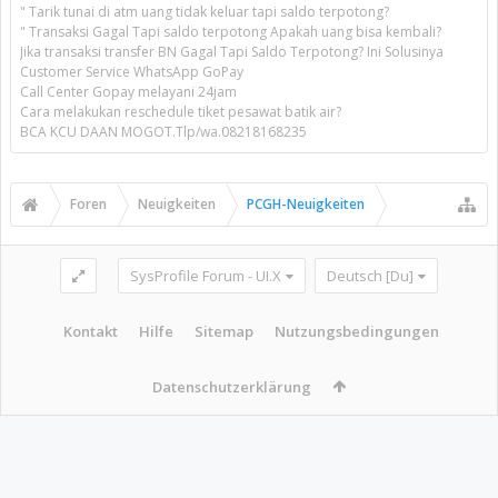
" Tarik tunai di atm uang tidak keluar tapi saldo terpotong?
" Transaksi Gagal Tapi saldo terpotong Apakah uang bisa kembali?
Jika transaksi transfer BN Gagal Tapi Saldo Terpotong? Ini Solusinya
Customer Service WhatsApp GoPay
Call Center Gopay melayani 24jam
Cara melakukan reschedule tiket pesawat batik air?
BCA KCU DAAN MOGOT.Tlp/wa.08218168235
Foren
Neuigkeiten
PCGH-Neuigkeiten
SysProfile Forum - UI.X
Deutsch [Du]
Kontakt
Hilfe
Sitemap
Nutzungsbedingungen
Datenschutzerklärung