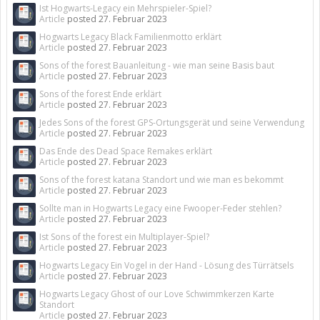
Ist Hogwarts-Legacy ein Mehrspieler-Spiel?
Article
posted
27. Februar 2023
Hogwarts Legacy Black Familienmotto erklärt
Article
posted
27. Februar 2023
Sons of the forest Bauanleitung - wie man seine Basis baut
Article
posted
27. Februar 2023
Sons of the forest Ende erklärt
Article
posted
27. Februar 2023
Jedes Sons of the forest GPS-Ortungsgerät und seine Verwendung
Article
posted
27. Februar 2023
Das Ende des Dead Space Remakes erklärt
Article
posted
27. Februar 2023
Sons of the forest katana Standort und wie man es bekommt
Article
posted
27. Februar 2023
Sollte man in Hogwarts Legacy eine Fwooper-Feder stehlen?
Article
posted
27. Februar 2023
Ist Sons of the forest ein Multiplayer-Spiel?
Article
posted
27. Februar 2023
Hogwarts Legacy Ein Vogel in der Hand - Lösung des Türrätsels
Article
posted
27. Februar 2023
Hogwarts Legacy Ghost of our Love Schwimmkerzen Karte
Standort
Article
posted
27. Februar 2023