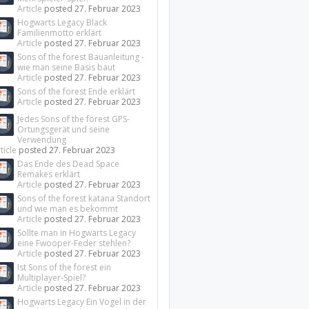
Article
posted
27. Februar 2023
Hogwarts Legacy Black
Familienmotto erklärt
Article
posted
27. Februar 2023
Sons of the forest Bauanleitung -
wie man seine Basis baut
Article
posted
27. Februar 2023
Sons of the forest Ende erklärt
Article
posted
27. Februar 2023
Jedes Sons of the forest GPS-
Ortungsgerät und seine
Verwendung
ticle
posted
27. Februar 2023
Das Ende des Dead Space
Remakes erklärt
Article
posted
27. Februar 2023
Sons of the forest katana Standort
und wie man es bekommt
Article
posted
27. Februar 2023
Sollte man in Hogwarts Legacy
eine Fwooper-Feder stehlen?
Article
posted
27. Februar 2023
Ist Sons of the forest ein
Multiplayer-Spiel?
Article
posted
27. Februar 2023
Hogwarts Legacy Ein Vogel in der