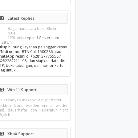
Latest Replies
Bagaimana cara buka Blokir
bale...
123tomla
replied
Gestern um
5:29 Uhr
ukup hubungi layanan pelanggan resmi
TN di nomor BTN Call 1500286 atau
hatsApp resmi di +628137775558 /
6282282211196, dan siapkan data diri
KTP, buku tabungan, dan nomor kartu
TM) untuk…
Win 11 Support
e's ready to make your night better
esktop Icons werden immer wieder
eiß, dauerhafte Icon Reparatur nicht
öglich
XboX Support