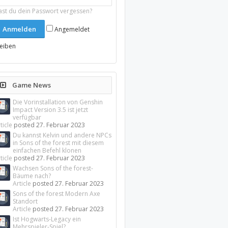
ast du dein Passwort vergessen?
Angemeldet
leiben
Game News
Die Vorinstallation von Genshin
Impact Version 3.5 ist jetzt
verfügbar
ticle
posted
27. Februar 2023
Du kannst Kelvin und andere NPCs
in Sons of the forest mit diesem
einfachen Befehl klonen
ticle
posted
27. Februar 2023
Wachsen Sons of the forest-
Bäume nach?
Article
posted
27. Februar 2023
Sons of the forest Modern Axe
Standort
Article
posted
27. Februar 2023
Ist Hogwarts-Legacy ein
Mehrspieler-Spiel?