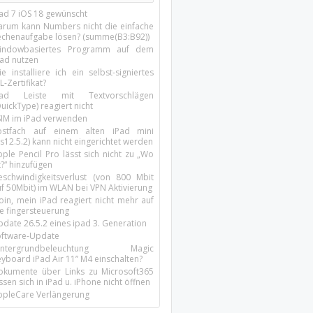
Pad 7 iOS 18 gewünscht
arum kann Numbers nicht die einfache
echenaufgabe lösen? (summe(B3:B92))
indowbasiertes Programm auf dem
pad nutzen
e installiere ich ein selbst-signiertes
L-Zertifikat?
Pad Leiste mit Textvorschlägen
uickType) reagiert nicht
SIM im iPad verwenden
ostfach auf einem alten iPad mini
s12.5.2) kann nicht eingerichtet werden
ple Pencil Pro lässt sich nicht zu „Wo
t?“ hinzufügen
eschwindigkeitsverlust (von 800 Mbit
uf 50Mbit) im WLAN bei VPN Aktivierung
oin, mein iPad reagiert nicht mehr auf
ie fingersteuerung
pdate 26.5.2 eines ipad 3. Generation
oftware-Update
intergrundbeleuchtung Magic
yboard iPad Air 11’’ M4 einschalten?
okumente über Links zu Microsoft365
ssen sich in iPad u. iPhone nicht öffnen
ppleCare Verlängerung