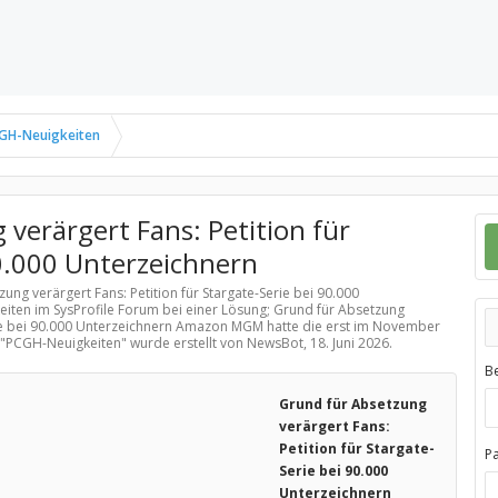
GH-Neuigkeiten
verärgert Fans: Petition für
90.000 Unterzeichnern
ung verärgert Fans: Petition für Stargate-Serie bei 90.000
eiten
im SysProfile Forum bei einer Lösung; Grund für Absetzung
erie bei 90.000 Unterzeichnern Amazon MGM hatte die erst im November
"
PCGH-Neuigkeiten
" wurde erstellt von NewsBot,
18. Juni 2026
.
B
Grund für Absetzung
verärgert Fans:
Petition für Stargate-
P
Serie bei 90.000
Unterzeichnern