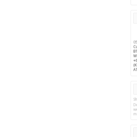
0
C
B
W
+
(
A
Sh
D
w
m