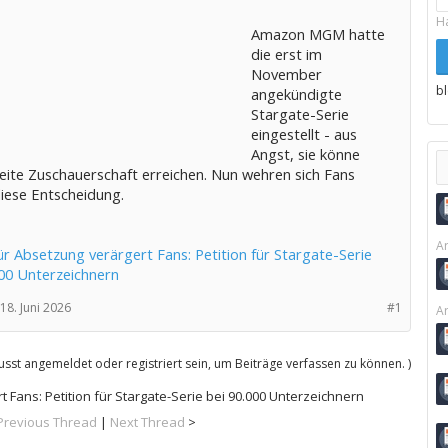
H
Amazon MGM hatte
die erst im
November
b
angekündigte
Stargate-Serie
eingestellt - aus
Angst, sie könne
reite Zuschauerschaft erreichen. Nun wehren sich Fans
iese Entscheidung.
Ar
r Absetzung verärgert Fans: Petition für Stargate-Serie
000 Unterzeichnern
18. Juni 2026
#1
Ar
sst angemeldet oder registriert sein, um Beiträge verfassen zu können. )
 Fans: Petition für Stargate-Serie bei 90.000 Unterzeichnern
Previous Thread
|
Next Thread
>