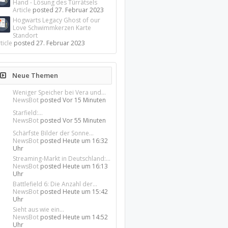
Hand - Lösung des Türrätsels
Article
posted
27. Februar 2023
Hogwarts Legacy Ghost of our
Love Schwimmkerzen Karte
Standort
ticle
posted
27. Februar 2023
Neue Themen
Weniger Speicher bei Vera und...
NewsBot
posted
Vor 15 Minuten
Starfield:...
NewsBot
posted
Vor 55 Minuten
Schärfste Bilder der Sonne...
NewsBot
posted
Heute um 16:32
Uhr
Streaming-Markt in Deutschland:...
NewsBot
posted
Heute um 16:13
Uhr
Battlefield 6: Die Anzahl der...
NewsBot
posted
Heute um 15:42
Uhr
Sieht aus wie ein...
NewsBot
posted
Heute um 14:52
Uhr