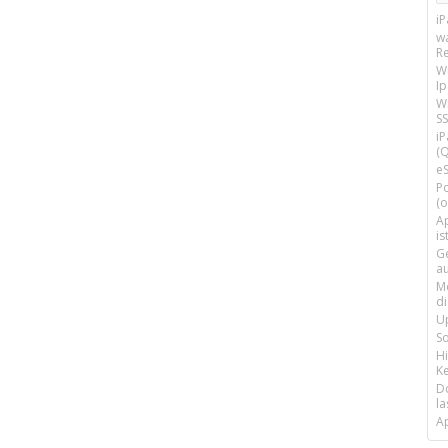
i
w
R
W
I
Wi
SS
i
(Q
e
P
(o
Ap
is
G
a
M
d
U
S
H
Ke
D
la
A