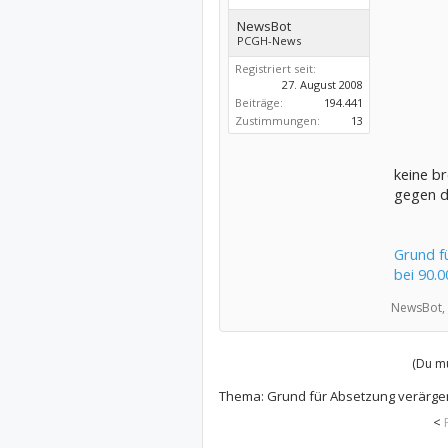
NewsBot
PCGH-News
Registriert seit:
27. August 2008
Beiträge:
194.441
Zustimmungen:
13
keine b
gegen d
Grund fü
bei 90.
NewsBot,
(Du mu
Thema:
Grund für Absetzung verärgert
<