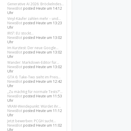
Generative AI 2026: Bröckelndes...
NewsBot
posted
Heute um 14:12
Uhr
Vinyl-Käufer zahlen mehr – und...
NewsBot
posted
Heute um 13:23
Uhr
IRIS²: EU stockt...
NewsBot
posted
Heute um 13:02
Uhr
Im Kurztest: Der neue Google...
NewsBot
posted
Heute um 13:02
Uhr
Wander: Markdown-Editor für...
NewsBot
posted
Heute um 13:02
Uhr
GTA 6: Take-Two sieht im Preis...
NewsBot
posted
Heute um 12:42
Uhr
„Zu mächtig für normale Tests?“...
NewsBot
posted
Heute um 11:53
Uhr
VRAM-Wendepunkt: Würdet ihr...
NewsBot
posted
Heute um 11:12
Uhr
Jetzt bewerben: PCGH sucht...
NewsBot
posted
Heute um 11:02
Uhr