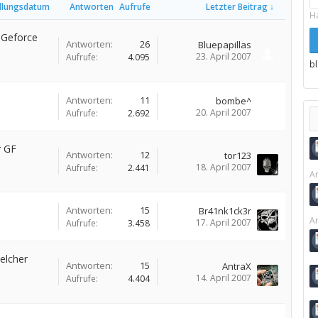
ellungsdatum
Antworten
Aufrufe
Letzter Beitrag ↓
H
 Geforce
Antworten:
26
Bluepapillas
23. April 2007
Aufrufe:
4.095
b
Antworten:
11
bombe^
20. April 2007
Aufrufe:
2.692
r GF
Antworten:
12
tor123
18. April 2007
Aufrufe:
2.441
Ar
Antworten:
15
Br41nk1ck3r
Ar
17. April 2007
Aufrufe:
3.458
elcher
Antworten:
15
AntraX
14. April 2007
Aufrufe:
4.404