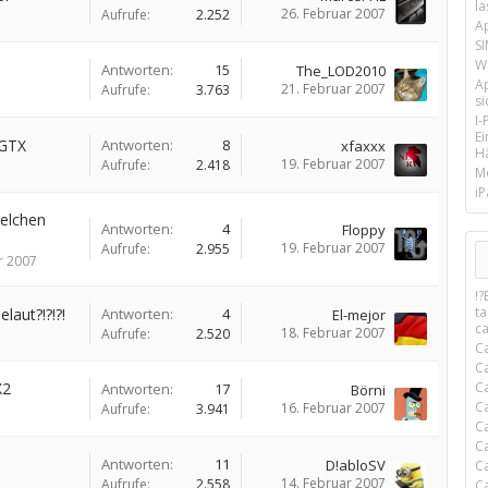
la
26. Februar 2007
Aufrufe:
2.252
A
SI
We
Antworten:
15
The_LOD2010
A
21. Februar 2007
Aufrufe:
3.763
si
I
E
0GTX
Antworten:
8
xfaxxx
Hä
19. Februar 2007
Aufrufe:
2.418
M
iP
welchen
Antworten:
4
Floppy
19. Februar 2007
Aufrufe:
2.955
r 2007
!
t
laut?!?!?!
Antworten:
4
El-mejor
c
18. Februar 2007
Aufrufe:
2.520
C
C
X2
C
Antworten:
17
Börni
C
16. Februar 2007
Aufrufe:
3.941
C
C
Antworten:
11
D!abloSV
C
14. Februar 2007
Aufrufe:
2.558
C