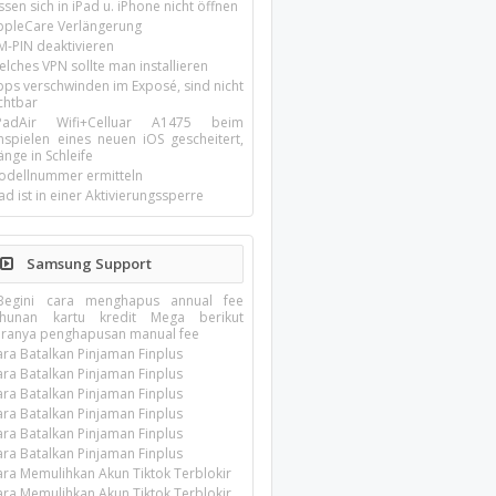
ssen sich in iPad u. iPhone nicht öffnen
ppleCare Verlängerung
M-PIN deaktivieren
lches VPN sollte man installieren
pps verschwinden im Exposé, sind nicht
chtbar
-PadAir Wifi+Celluar A1475 beim
inspielen eines neuen iOS gescheitert,
nge in Schleife
odellnummer ermitteln
ad ist in einer Aktivierungssperre
Samsung Support
?Begini cara menghapus annual fee
ahunan kartu kredit Mega berikut
aranya penghapusan manual fee
ara Batalkan Pinjaman Finplus
ara Batalkan Pinjaman Finplus
ara Batalkan Pinjaman Finplus
ara Batalkan Pinjaman Finplus
ara Batalkan Pinjaman Finplus
ara Batalkan Pinjaman Finplus
ara Memulihkan Akun Tiktok Terblokir
ara Memulihkan Akun Tiktok Terblokir