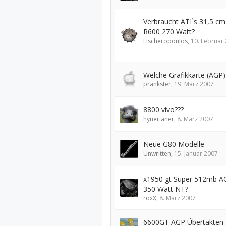
Verbraucht ATI`s 31,5 cm
R600 270 Watt?
Fischeropoulos
,
10. Februar
Welche Grafikkarte (AGP)
prankster
,
19. März 2007
8800 vivo???
hynerianer
,
8. März 2007
Neue G80 Modelle
Unwritten
,
15. Januar 2007
x1950 gt Super 512mb AG
350 Watt NT?
roxX
,
8. März 2007
6600GT AGP Übertakten