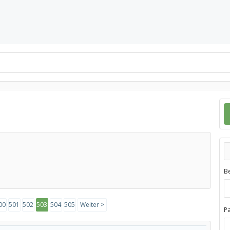
B
00
501
502
503
504
505
Weiter >
P