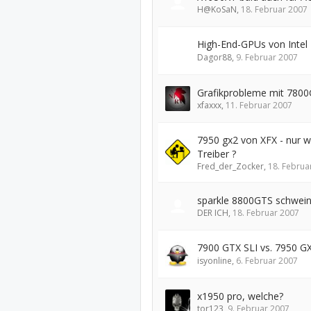
H@KoSaN
,
18. Februar 2007
High-End-GPUs von Intel
Dagor88
,
9. Februar 2007
Grafikprobleme mit 780
xfaxxx
,
11. Februar 2007
7950 gx2 von XFX - nur 
Treiber ?
Fred_der_Zocker
,
18. Februa
sparkle 8800GTS schweine
DER ICH
,
18. Februar 2007
7900 GTX SLI vs. 7950 G
isyonline
,
6. Februar 2007
x1950 pro, welche?
tor123
,
9. Februar 2007