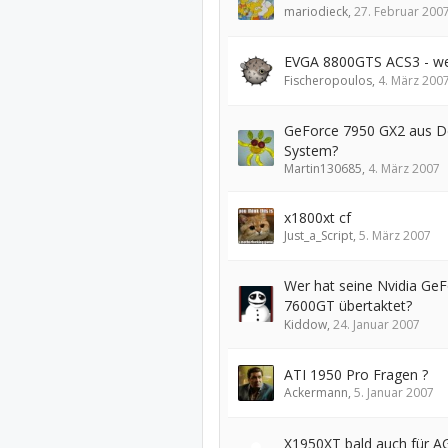
mariodieck
,
27. Februar 200
EVGA 8800GTS ACS3 - wer
Fischeropoulos
,
4. März 200
GeForce 7950 GX2 aus De
System?
Martin130685
,
4. März 2007
x1800xt cf
Just_a_Script
,
5. März 2007
Wer hat seine Nvidia Ge
7600GT übertaktet?
Kiddow
,
24. Januar 2007
ATI 1950 Pro Fragen ?
Ackermann
,
5. Januar 2007
X1950XT bald auch für A