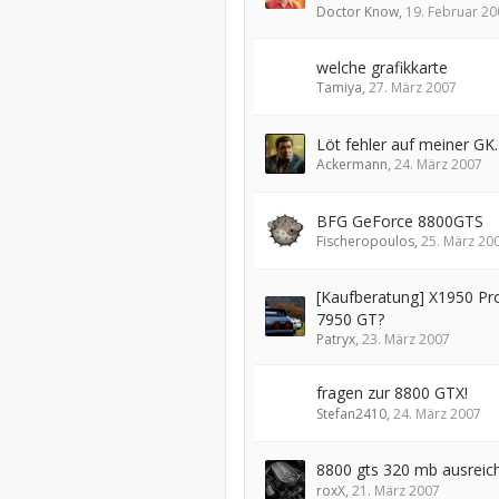
Doctor Know
,
19. Februar 20
welche grafikkarte
Tamiya
,
27. März 2007
Löt fehler auf meiner GK.
Ackermann
,
24. März 2007
BFG GeForce 8800GTS
Fischeropoulos
,
25. März 20
[Kaufberatung] X1950 Pr
7950 GT?
Patryx
,
23. März 2007
fragen zur 8800 GTX!
Stefan2410
,
24. März 2007
8800 gts 320 mb ausreic
roxX
,
21. März 2007