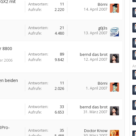
0GX2 mit
Antworten:
11
Börni
14. April 2007
Aufrufe:
2.220
Antworten:
21
g0j3s
13. April 2007
Aufrufe:
4.480
r 8800
Antworten:
89
bernd das brot
12. April 2007
Aufrufe:
9.842
er 2006
Ar
en beiden
Antworten:
11
Börni
1. April 2007
Aufrufe:
2.026
Antworten:
33
bernd das brot
31. März 2007
Aufrufe:
6.653
0Pro-
Antworten:
35
Doctor Know
30. März 2007
Aufrufe:
5.488