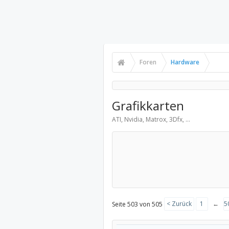
Foren
Hardware
Grafikkarten
ATI, Nvidia, Matrox, 3Dfx, ...
< Zurück
1
←
5
Seite 503 von 505