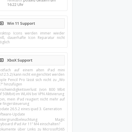
NewsBot
posted
Gestern um
16:22 Uhr
Win 11 Support
esktop Icons werden immer wieder
eiß, dauerhafte Icon Reparatur nicht
öglich
XboX Support
ostfach auf einem alten iPad mini
s12.5.2) kann nicht eingerichtet werden
ple Pencil Pro lässt sich nicht zu „Wo
t?“ hinzufügen
eschwindigkeitsverlust (von 800 Mbit
uf 50Mbit) im WLAN bei VPN Aktivierung
oin, mein iPad reagiert nicht mehr auf
ie fingersteuerung
pdate 26.5.2 eines ipad 3. Generation
oftware-Update
intergrundbeleuchtung Magic
yboard iPad Air 11’’ M4 einschalten?
okumente über Links zu Microsoft365