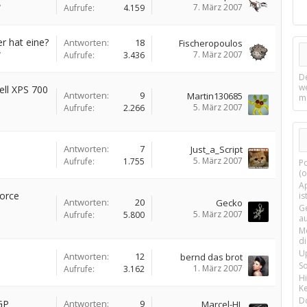
7. März 2007
7
Aufrufe:
4.159
 hat eine?
Antworten:
18
Fischeropoulos
7. März 2007
7
Aufrufe:
3.436
D
w
ll XPS 700
Antworten:
9
Martin130685
m
5. März 2007
Aufrufe:
2.266
Antworten:
7
Just_a_Script
5. März 2007
Aufrufe:
1.755
P
(o
Ap
Force
is
Antworten:
20
Gecko
G
5. März 2007
Aufrufe:
5.800
a
M
d
U
Antworten:
12
bernd das brot
S
1. März 2007
Aufrufe:
3.162
H
Ke
D
GP
Antworten:
9
Marcel-HL