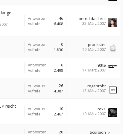
 lange
Antworten:
46
bernd das brot
22. März 2007
Aufrufe:
6.408
 2007
Antworten:
0
prankster
19. März 2007
Aufrufe:
1.830
Antworten:
6
h0tte
17. März 2007
Aufrufe:
2.498
Antworten:
26
regenrohr
13. März 2007
Aufrufe:
4.387
P reicht
Antworten:
10
roxX
10. März 2007
Aufrufe:
2.467
Antworten:
20
Scorpion