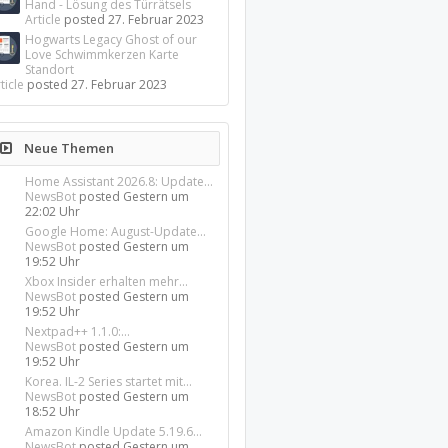
Hand - Lösung des Türrätsels
Article
posted
27. Februar 2023
Hogwarts Legacy Ghost of our
Love Schwimmkerzen Karte
Standort
ticle
posted
27. Februar 2023
Neue Themen
Home Assistant 2026.8: Update...
NewsBot
posted
Gestern um
22:02 Uhr
Google Home: August-Update...
NewsBot
posted
Gestern um
19:52 Uhr
Xbox Insider erhalten mehr...
NewsBot
posted
Gestern um
19:52 Uhr
Nextpad++ 1.1.0:...
NewsBot
posted
Gestern um
19:52 Uhr
Korea. IL-2 Series startet mit...
NewsBot
posted
Gestern um
18:52 Uhr
Amazon Kindle Update 5.19.6...
NewsBot
posted
Gestern um