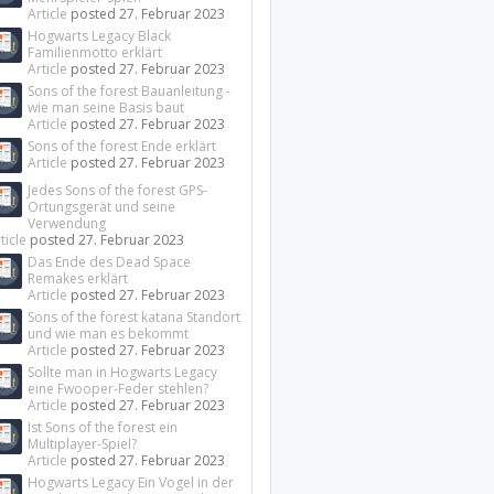
Article
posted
27. Februar 2023
Hogwarts Legacy Black
Familienmotto erklärt
Article
posted
27. Februar 2023
Sons of the forest Bauanleitung -
wie man seine Basis baut
Article
posted
27. Februar 2023
Sons of the forest Ende erklärt
Article
posted
27. Februar 2023
Jedes Sons of the forest GPS-
Ortungsgerät und seine
Verwendung
ticle
posted
27. Februar 2023
Das Ende des Dead Space
Remakes erklärt
Article
posted
27. Februar 2023
Sons of the forest katana Standort
und wie man es bekommt
Article
posted
27. Februar 2023
Sollte man in Hogwarts Legacy
eine Fwooper-Feder stehlen?
Article
posted
27. Februar 2023
Ist Sons of the forest ein
Multiplayer-Spiel?
Article
posted
27. Februar 2023
Hogwarts Legacy Ein Vogel in der