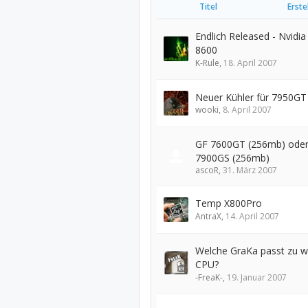
Titel
Erst
Endlich Released - Nvidia
8600
K-Rule
,
18. April 2007
Neuer Kühler für 7950GT
wooki
,
8. April 2007
GF 7600GT (256mb) ode
7900GS (256mb)
ascoR
,
31. März 2007
Temp X800Pro
AntraX
,
14. April 2007
Welche GraKa passt zu w
CPU?
-FreaK-
,
19. Januar 2007