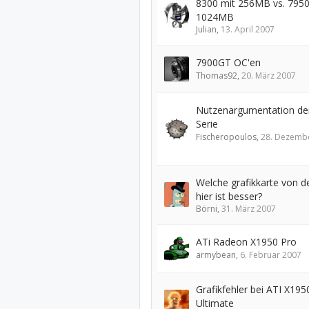
8300 mit 256MB vs. 795
1024MB
Julian
,
13. April 2007
7900GT OC'en
Thomas92
,
20. März 2007
Nutzenargumentation de
Serie
Fischeropoulos
,
28. Dezemb
Welche grafikkarte von d
hier ist besser?
Börni
,
31. März 2007
ATi Radeon X1950 Pro
armybean
,
6. Februar 2007
Grafikfehler bei ATI X195
Ultimate