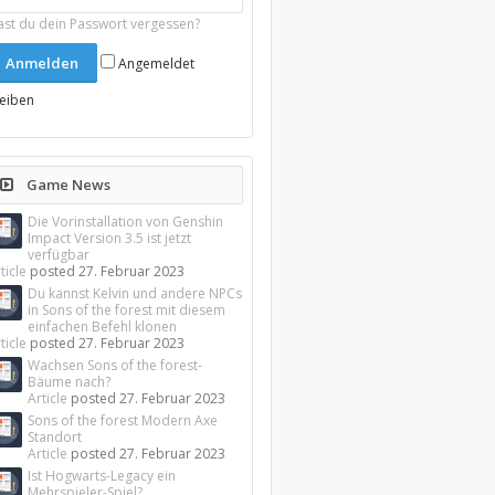
ast du dein Passwort vergessen?
Angemeldet
leiben
Game News
Die Vorinstallation von Genshin
Impact Version 3.5 ist jetzt
verfügbar
ticle
posted
27. Februar 2023
Du kannst Kelvin und andere NPCs
in Sons of the forest mit diesem
einfachen Befehl klonen
ticle
posted
27. Februar 2023
Wachsen Sons of the forest-
Bäume nach?
Article
posted
27. Februar 2023
Sons of the forest Modern Axe
Standort
Article
posted
27. Februar 2023
Ist Hogwarts-Legacy ein
Mehrspieler-Spiel?