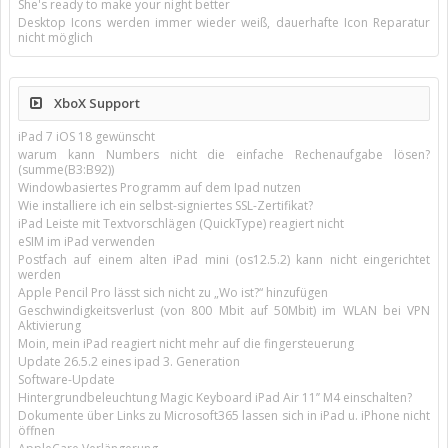
She's ready to make your night better
Desktop Icons werden immer wieder weiß, dauerhafte Icon Reparatur
nicht möglich
XboX Support
iPad 7 iOS 18 gewünscht
warum kann Numbers nicht die einfache Rechenaufgabe lösen?
(summe(B3:B92))
Windowbasiertes Programm auf dem Ipad nutzen
Wie installiere ich ein selbst-signiertes SSL-Zertifikat?
iPad Leiste mit Textvorschlägen (QuickType) reagiert nicht
eSIM im iPad verwenden
Postfach auf einem alten iPad mini (os12.5.2) kann nicht eingerichtet
werden
Apple Pencil Pro lässt sich nicht zu „Wo ist?“ hinzufügen
Geschwindigkeitsverlust (von 800 Mbit auf 50Mbit) im WLAN bei VPN
Aktivierung
Moin, mein iPad reagiert nicht mehr auf die fingersteuerung
Update 26.5.2 eines ipad 3. Generation
Software-Update
Hintergrundbeleuchtung Magic Keyboard iPad Air 11’’ M4 einschalten?
Dokumente über Links zu Microsoft365 lassen sich in iPad u. iPhone nicht
öffnen