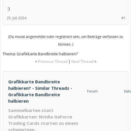
:)
25. Juli 2024
#1
(Du musst angemeldet oder registriert sein, um Beiträge verfassen zu
können. )
Thema:
Grafikkarte Bandbreite halbieren?
<
Previous Thread
|
Next Thread
>
Grafikkarte Bandbreite
halbieren? - Similar Threads -
Forum
Dat
Grafikkarte Bandbreite
halbieren
Sammelkarten statt
Grafikkarten: Nvidia GeForce
Trading Cards starten zu einem
schwierigen...