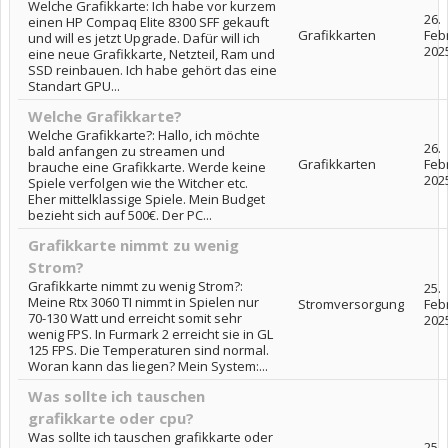
Welche Grafikkarte: Ich habe vor kurzem
26.
einen HP Compaq Elite 8300 SFF gekauft
Grafikkarten
Feb
und will es jetzt Upgrade. Dafür will ich
202
eine neue Grafikkarte, Netzteil, Ram und
SSD reinbauen. Ich habe gehört das eine
Standart GPU...
Welche Grafikkarte?
Welche Grafikkarte?: Hallo, ich möchte
26.
bald anfangen zu streamen und
Grafikkarten
Feb
brauche eine Grafikkarte. Werde keine
202
Spiele verfolgen wie the Witcher etc.
Eher mittelklassige Spiele. Mein Budget
bezieht sich auf 500€. Der PC...
Grafikkarte nimmt zu wenig
Strom?
Grafikkarte nimmt zu wenig Strom?:
25.
Meine Rtx 3060 TI nimmt in Spielen nur
Stromversorgung
Feb
70-130 Watt und erreicht somit sehr
202
wenig FPS. In Furmark 2 erreicht sie in GL
125 FPS. Die Temperaturen sind normal.
Woran kann das liegen? Mein System:...
Was sollte ich tauschen
grafikkarte oder cpu?
Was sollte ich tauschen grafikkarte oder
25.