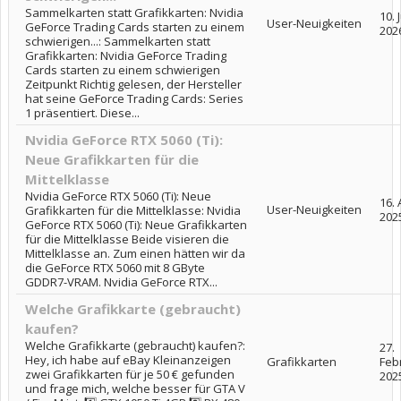
Sammelkarten statt Grafikkarten: Nvidia
10. J
User-Neuigkeiten
GeForce Trading Cards starten zu einem
202
schwierigen...: Sammelkarten statt
Grafikkarten: Nvidia GeForce Trading
Cards starten zu einem schwierigen
Zeitpunkt Richtig gelesen, der Hersteller
hat seine GeForce Trading Cards: Series
1 präsentiert. Diese...
Nvidia GeForce RTX 5060 (Ti):
Neue Grafikkarten für die
Mittelklasse
Nvidia GeForce RTX 5060 (Ti): Neue
16. 
User-Neuigkeiten
Grafikkarten für die Mittelklasse: Nvidia
202
GeForce RTX 5060 (Ti): Neue Grafikkarten
für die Mittelklasse Beide visieren die
Mittelklasse an. Zum einen hätten wir da
die GeForce RTX 5060 mit 8 GByte
GDDR7-VRAM. Nvidia GeForce RTX...
Welche Grafikkarte (gebraucht)
kaufen?
Welche Grafikkarte (gebraucht) kaufen?:
27.
Hey, ich habe auf eBay Kleinanzeigen
Grafikkarten
Feb
zwei Grafikkarten für je 50 € gefunden
202
und frage mich, welche besser für GTA V