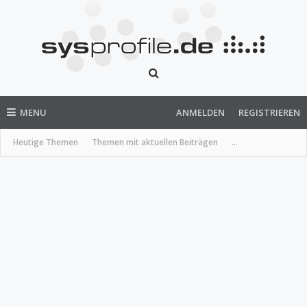
MENU
ANMELDEN
REGISTRIEREN
Heutige Themen
Themen mit aktuellen Beiträgen
...