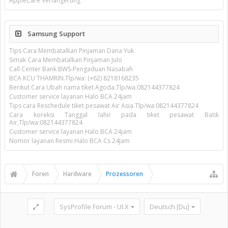
AppleCare Verlängerung
Samsung Support
Tips Cara Membatalkan Pinjaman Dana Yuk
Simak Cara Membatalkan Pinjaman Julo
Call Center Bank BWS-Pengaduan Nasabah
BCA KCU THAMRIN.Tlp/wa: (+62) 8218168235
Berikut Cara Ubah nama tiket Agoda.Tlp/wa:082144377824
Customer service layanan Halo BCA 24jam
Tips cara Reschedule tiket pesawat Air Asia.Tlp/wa:082144377824
Cara koreksi Tanggal lahir pada tiket pesawat Batik
Air,Tlp/wa:082144377824
Customer service layanan Halo BCA 24jam
Nomor layanan Resmi Halo BCA Cs 24Jam
Foren
Hardware
Prozessoren
SysProfile Forum - UI.X
Deutsch [Du]