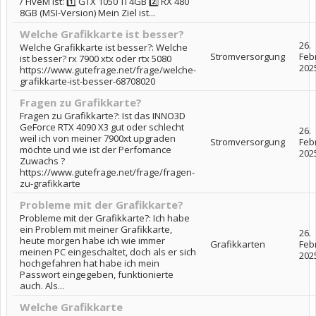
/ FiveM ist: 1️⃣ GTX 1050 Ti 4GB 2️⃣ RX 480
8GB (MSI-Version) Mein Ziel ist...
Welche Grafikkarte ist besser?
26.
Welche Grafikkarte ist besser?: Welche
Stromversorgung
Feb
ist besser? rx 7900 xtx oder rtx 5080
202
https://www.gutefrage.net/frage/welche-
grafikkarte-ist-besser-68708020
Fragen zu Grafikkarte?
Fragen zu Grafikkarte?: Ist das INNO3D
GeForce RTX 4090 X3 gut oder schlecht
26.
weil ich von meiner 7900xt upgraden
Stromversorgung
Feb
möchte und wie ist der Perfomance
202
Zuwachs ?
https://www.gutefrage.net/frage/fragen-
zu-grafikkarte
Probleme mit der Grafikkarte?
Probleme mit der Grafikkarte?: Ich habe
ein Problem mit meiner Grafikkarte,
26.
heute morgen habe ich wie immer
Grafikkarten
Feb
meinen PC eingeschaltet, doch als er sich
202
hochgefahren hat habe ich mein
Passwort eingegeben, funktionierte
auch. Als...
Welche Grafikkarte