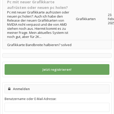
Pc mit neuer Grafikkarte
aufrüsten oder neuen pc holen?
Pc mit neuer Grafikkarte aufrüsten oder
23.
neuen pc holen?: Auch ich habe den
Grafikkarten
Feb
Release der neuen Grafikkarten von
202
NVIDIA nicht verpasst und die von AMD
stehen noch aus. Hiermit kommt es zu
meiner Frage. Mein aktuelles System ist
noch gut, aber für 2K...
Grafikkarte Bandbreite halbieren? solved
Jetzt registrieren!
Anmelden
Benutzername oder E-Mail-Adresse: