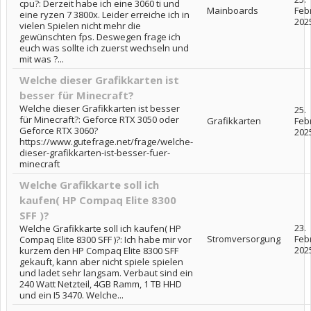
cpu?: Derzeit habe ich eine 3060 ti und
Mainboards
Feb
eine ryzen 7 3800x. Leider erreiche ich in
202
vielen Spielen nicht mehr die
gewünschten fps. Deswegen frage ich
euch was sollte ich zuerst wechseln und
mit was ?...
Welche dieser Grafikkarten ist
besser für Minecraft?
Welche dieser Grafikkarten ist besser
25.
für Minecraft?: Geforce RTX 3050 oder
Grafikkarten
Feb
Geforce RTX 3060?
202
https://www.gutefrage.net/frage/welche-
dieser-grafikkarten-ist-besser-fuer-
minecraft
Welche Grafikkarte soll ich
kaufen( HP Compaq Elite 8300
SFF )?
23.
Welche Grafikkarte soll ich kaufen( HP
Stromversorgung
Feb
Compaq Elite 8300 SFF )?: Ich habe mir vor
202
kurzem den HP Compaq Elite 8300 SFF
gekauft, kann aber nicht spiele spielen
und ladet sehr langsam. Verbaut sind ein
240 Watt Netzteil, 4GB Ramm, 1 TB HHD
und ein I5 3470. Welche...