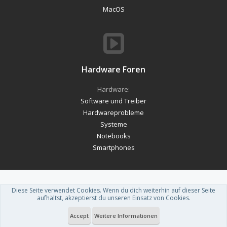
MacOS
Hardware Foren
Hardware:
Software und Treiber
Hardwareprobleme
Systeme
Notebooks
Smartphones
Diese Seite verwendet Cookies. Wenn du dich weiterhin auf dieser Seite
Forum software by XenForo™
-
Deutsch von xenDach
aufhältst, akzeptierst du unseren Einsatz von Cookies.
Theme designed by
ThemeHouse
.
Accept
Weitere Informationen