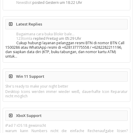
NewsBot
posted
Gestern um 18:22 Uhr
Latest Replies
Bagaimana cara buka Blokir bale...
123tomla
replied
Freitag um 05:29 Uhr
Cukup hubungi layanan pelanggan resmi BTN di nomor BTN Call
1500286 atau WhatsApp resmi di +628137775558 / +6282282211196,
dan siapkan data diri (KTP, buku tabungan, dan nomor kartu ATM)
untuk…
Win 11 Support
She's ready to make your night better
Desktop Icons werden immer wieder weiß, dauerhafte Icon Reparatur
nicht möglich
XboX Support
iPad 7 iOS 18 gewünscht
warum kann Numbers nicht die einfache Rechenaufgabe lösen?