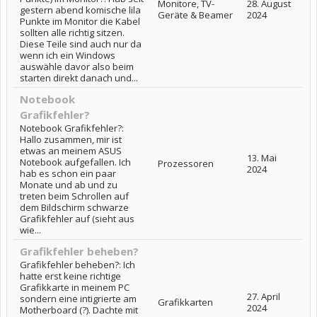
Monitore, TV-
28. August
gestern abend komische lila
Geräte & Beamer
2024
Punkte im Monitor die Kabel
sollten alle richtig sitzen.
Diese Teile sind auch nur da
wenn ich ein Windows
auswähle davor also beim
starten direkt danach und...
Notebook
Grafikfehler?
Notebook Grafikfehler?:
Hallo zusammen, mir ist
etwas an meinem ASUS
13. Mai
Notebook aufgefallen. Ich
Prozessoren
2024
hab es schon ein paar
Monate und ab und zu
treten beim Schrollen auf
dem Bildschirm schwarze
Grafikfehler auf (sieht aus
wie...
Grafikfehler beheben?
Grafikfehler beheben?: Ich
hatte erst keine richtige
Grafikkarte in meinem PC
27. April
sondern eine intigrierte am
Grafikkarten
2024
Motherboard (?). Dachte mit