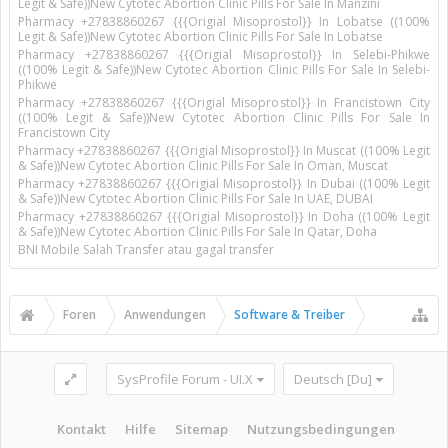
Legit & Safe))New Cytotec Abortion Clinic Pills For Sale In Manzini
Pharmacy +27838860267 {{{Origial Misoprostol}} In Lobatse ((100%
Legit & Safe))New Cytotec Abortion Clinic Pills For Sale In Lobatse
Pharmacy +27838860267 {{{Origial Misoprostol}} In Selebi-Phikwe
((100% Legit & Safe))New Cytotec Abortion Clinic Pills For Sale In Selebi-
Phikwe
Pharmacy +27838860267 {{{Origial Misoprostol}} In Francistown City
((100% Legit & Safe))New Cytotec Abortion Clinic Pills For Sale In
Francistown City
Pharmacy +27838860267 {{{Origial Misoprostol}} In Muscat ((100% Legit
& Safe))New Cytotec Abortion Clinic Pills For Sale In Oman, Muscat
Pharmacy +27838860267 {{{Origial Misoprostol}} In Dubai ((100% Legit
& Safe))New Cytotec Abortion Clinic Pills For Sale In UAE, DUBAI
Pharmacy +27838860267 {{{Origial Misoprostol}} In Doha ((100% Legit
& Safe))New Cytotec Abortion Clinic Pills For Sale In Qatar, Doha
BNI Mobile Salah Transfer atau gagal transfer
Foren
Anwendungen
Software & Treiber
SysProfile Forum - UI.X
Deutsch [Du]
Kontakt
Hilfe
Sitemap
Nutzungsbedingungen