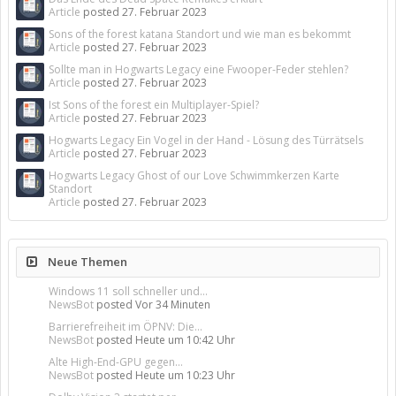
Article
posted
27. Februar 2023
Sons of the forest katana Standort und wie man es bekommt
Article
posted
27. Februar 2023
Sollte man in Hogwarts Legacy eine Fwooper-Feder stehlen?
Article
posted
27. Februar 2023
Ist Sons of the forest ein Multiplayer-Spiel?
Article
posted
27. Februar 2023
Hogwarts Legacy Ein Vogel in der Hand - Lösung des Türrätsels
Article
posted
27. Februar 2023
Hogwarts Legacy Ghost of our Love Schwimmkerzen Karte
Standort
Article
posted
27. Februar 2023
Neue Themen
Windows 11 soll schneller und...
NewsBot
posted
Vor 34 Minuten
Barrierefreiheit im ÖPNV: Die...
NewsBot
posted
Heute um 10:42 Uhr
Alte High-End-GPU gegen...
NewsBot
posted
Heute um 10:23 Uhr