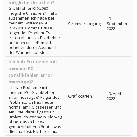
mögliche Ursachen?
Grafikfehler RTX2080
mögliche Ursachen?: Hallo
zusammen, ich habe bei
19.
meinem System (MSI
Stromversorgung
September
RTX2080 Gaming TRIO X)
2022
folgendes Problem. Es
traten ab uns zu Pixelfehler
auf doch die ließen sich
beheben durch Austausch
der Wärmeleitpaste....
Ich hab Probleme mit
meinem PC
(Grafikfehler, Error
message)?
Ich hab Probleme mit
meinem PC (Grafikfehler,
19. April
Grafikkarten
Error message)?: Folgendes
2022
Problem... Ich hab heute
normal am PC gesessen und
ein Spiel darauf gespielt,
urplötzlich war mein Bild weg
ohne, dass ich etwas
gemacht haben könnte, was
dies auslöst. Nach einem...