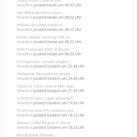
Dolby Vision 2 startet per...
NewsBot
posted
Heute um 09:32 Uhr
Vier Milliardenfilme schon...
NewsBot
posted
Heute um 08:52 Uhr
Mobiles Bezahlen bleibt in...
NewsBot
posted
Heute um 08:22 Uhr
Immer wieder sonntags KW 32:...
NewsBot
posted
Heute um 08:22 Uhr
RAM-Preise wie 2007: KI-Boom...
NewsBot
posted
Heute um 06:33 Uhr
KI-Diagnosen: Gerade jüngere...
NewsBot
posted
Gestern um 23:43 Uhr
Weltweiter Smartphone-Absatz...
NewsBot
posted
Gestern um 23:43 Uhr
TypeCue: Open-Source-Mac-App...
NewsBot
posted
Gestern um 21:33 Uhr
G-SHOCK nano: Casio schrumpft...
NewsBot
posted
Gestern um 19:32 Uhr
PCGH hat eine CPU simuliert und...
NewsBot
posted
Gestern um 18:32 Uhr
Krinner LUMIX Magnet-it!: Neue...
NewsBot
posted
Gestern um 18:22 Uhr
Bundesbank-Statistik:...