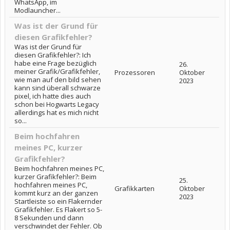
WhatsApp, im
Modlauncher...
Was ist der Grund für
diesen Grafikfehler?
Was ist der Grund für
diesen Grafikfehler?: Ich
habe eine Frage bezüglich
26.
meiner Grafik/Grafikfehler,
Prozessoren
Oktober
wie man auf den bild sehen
2023
kann sind überall schwarze
pixel, ich hatte dies auch
schon bei Hogwarts Legacy
allerdings hat es mich nicht
so...
Beim hochfahren
meines PC, kurzer
Grafikfehler?
Beim hochfahren meines PC,
kurzer Grafikfehler?: Beim
25.
hochfahren meines PC,
Grafikkarten
Oktober
kommt kurz an der ganzen
2023
Startleiste so ein Flakernder
Grafikfehler. Es Flakert so 5-
8 Sekunden und dann
verschwindet der Fehler. Ob