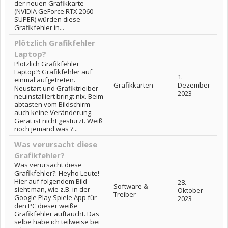
der neuen Grafikkarte
(NVIDIA GeForce RTX 2060
SUPER) würden diese
Grafikfehler in...
Plötzlich Grafikfehler
Laptop?
Plötzlich Grafikfehler
Laptop?: Grafikfehler auf
1.
einmal aufgetreten.
Grafikkarten
Dezember
Neustart und Grafiktrieiber
2023
neuinstalliert bringt nix. Beim
abtasten vom Bildschirm
auch keine Veränderung.
Gerät ist nicht gestürzt. Weiß
noch jemand was ?...
Was verursacht diese
Grafikfehler?
Was verursacht diese
Grafikfehler?: Heyho Leute!
Hier auf folgendem Bild
28.
Software &
sieht man, wie z.B. in der
Oktober
Treiber
Google Play Spiele App für
2023
den PC dieser weiße
Grafikfehler auftaucht. Das
selbe habe ich teilweise bei