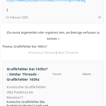
https://www.youtube.com/watch?v=mPupFXtaewg
:)
10. Februar 2025
#1
(Du musst angemeldet oder registriert sein, um Beiträge verfassen zu
können. )
Thema:
Grafikfehler bei 165hz?
<
Previous Thread
|
Next Thread
>
Grafikfehler bei 165hz?
- Similar Threads -
Forum
Datum
Grafikfehler 165hz
Komische Grafikfehler
(lila Punkte) im
Monitor?
Komische Grafikfehler (lila
Punkte) im Monitor?: Hab seit