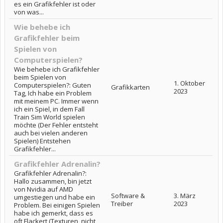
es ein Grafikfehler ist oder
von was...
Wie behebe ich
Grafikfehler beim
Spielen von
Computerspielen?
Wie behebe ich Grafikfehler
beim Spielen von
1. Oktober
Computerspielen?: Guten
Grafikkarten
2023
Tag, Ich habe ein Problem
mit meinem PC. Immer wenn
ich ein Spiel, in dem Fall
Train Sim World spielen
möchte (Der Fehler entsteht
auch bei vielen anderen
Spielen) Entstehen
Grafikfehler...
Grafikfehler Adrenalin?
Grafikfehler Adrenalin?:
Hallo zusammen, bin jetzt
von Nvidia auf AMD
Software &
3. März
umgestiegen und habe ein
Treiber
2023
Problem. Bei einigen Spielen
habe ich gemerkt, dass es
oft Flackert (Texturen, nicht