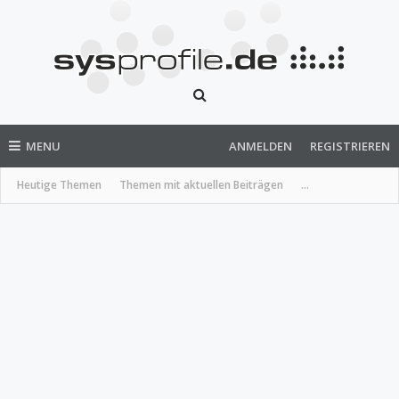
MENU
ANMELDEN
REGISTRIEREN
Heutige Themen
Themen mit aktuellen Beiträgen
...