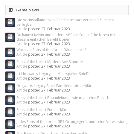
Game News
Die Vorinstallation von Genshin Impact Version 3.5 ist jetzt
verfügbar
Article
posted
27. Februar 2023
Du kannst Kelvin und andere NPCs in Sons of the forest mit
diesem einfachen Befehl klonen
Article
posted
27. Februar 2023
Wachsen Sons of the forest-Bäume nach?
Article
posted
27. Februar 2023
Sons of the forest Modern Axe Standort
Article
posted
27. Februar 2023
Ist Hogwarts-Legacy ein Mehrspieler-Spiel?
Article
posted
27. Februar 2023
Hogwarts Legacy Black Familienmotto erklärt
Article
posted
27. Februar 2023
Sons of the forest Bauanleitung - wie man seine Basis baut
Article
posted
27. Februar 2023
Sons of the forest Ende erklärt
Article
posted
27. Februar 2023
Jedes Sons of the forest GPS-Ortungsgerät und seine Verwendung
Article
posted
27. Februar 2023
Das Ende des Dead Space Remakes erklärt