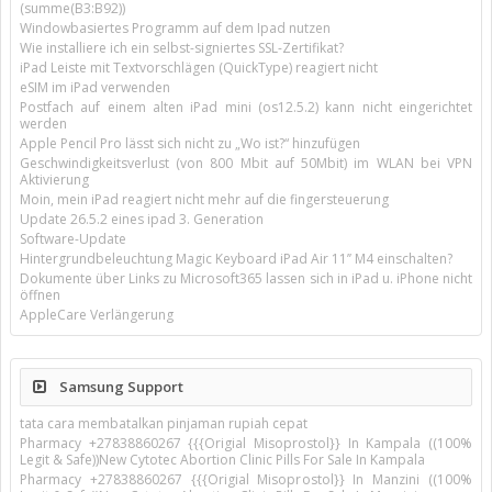
(summe(B3:B92))
Windowbasiertes Programm auf dem Ipad nutzen
Wie installiere ich ein selbst-signiertes SSL-Zertifikat?
iPad Leiste mit Textvorschlägen (QuickType) reagiert nicht
eSIM im iPad verwenden
Postfach auf einem alten iPad mini (os12.5.2) kann nicht eingerichtet
werden
Apple Pencil Pro lässt sich nicht zu „Wo ist?“ hinzufügen
Geschwindigkeitsverlust (von 800 Mbit auf 50Mbit) im WLAN bei VPN
Aktivierung
Moin, mein iPad reagiert nicht mehr auf die fingersteuerung
Update 26.5.2 eines ipad 3. Generation
Software-Update
Hintergrundbeleuchtung Magic Keyboard iPad Air 11’’ M4 einschalten?
Dokumente über Links zu Microsoft365 lassen sich in iPad u. iPhone nicht
öffnen
AppleCare Verlängerung
Samsung Support
tata cara membatalkan pinjaman rupiah cepat
Pharmacy +27838860267 {{{Origial Misoprostol}} In Kampala ((100%
Legit & Safe))New Cytotec Abortion Clinic Pills For Sale In Kampala
Pharmacy +27838860267 {{{Origial Misoprostol}} In Manzini ((100%