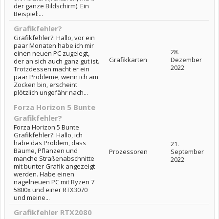
der ganze Bildschirm). Ein
Beispiel:...
Grafikfehler?
Grafikfehler?: Hallo, vor ein
paar Monaten habe ich mir
28.
einen neuen PC zugelegt,
Grafikkarten
Dezember
der an sich auch ganz gut ist.
2022
Trotzdessen macht er ein
paar Probleme, wenn ich am
Zocken bin, erscheint
plötzlich ungefähr nach...
Forza Horizon 5 Bunte
Grafikfehler?
Forza Horizon 5 Bunte
Grafikfehler?: Hallo, ich
habe das Problem, dass
21.
Bäume, Pflanzen und
Prozessoren
September
manche Straßenabschnitte
2022
mit bunter Grafik angezeigt
werden. Habe einen
nagelneuen PC mit Ryzen 7
5800x und einer RTX3070
und meine...
Grafikfehler RTX2080