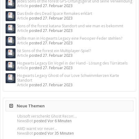
Jedes Sons of the forest GPS-Ortungsgerät und seine Verwendung
Article
posted
27. Februar 2023
Das Ende des Dead Space Remakes erklärt
Article
posted
27. Februar 2023
Sons of the forest katana Standort und wie man es bekommt
Article
posted
27. Februar 2023
Sollte man in Hogwarts Legacy eine Fwooper-Feder stehlen?
Article
posted
27. Februar 2023
Ist Sons of the forest ein Multiplayer-Spiel?
Article
posted
27. Februar 2023
Hogwarts Legacy Ein Vogel in der Hand - Lösung des Türrätsels
Article
posted
27. Februar 2023
Hogwarts Legacy Ghost of our Love Schwimmkerzen Karte
Standort
Article
posted
27. Februar 2023
Neue Themen
Ubisoft verschenkt Ghost Recon:...
NewsBot
posted
Vor 6 Minuten
AMD warnt vor neuer...
NewsBot
posted
Vor 35 Minuten