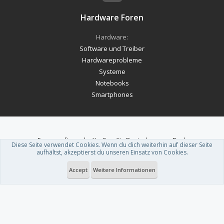
Hardware Foren
Hardware:
Software und Treiber
Hardwareprobleme
Systeme
Notebooks
Smartphones
Forum software by XenForo™
-
Deutsch von xenDach
Diese Seite verwendet Cookies. Wenn du dich weiterhin auf dieser Seite
Theme designed by
ThemeHouse
.
aufhältst, akzeptierst du unseren Einsatz von Cookies.
Accept
Weitere Informationen
Du betrachtest gerade: Gothic Remake: Community arbeitet schon vor
dem ersten Patch an Verbesserungen