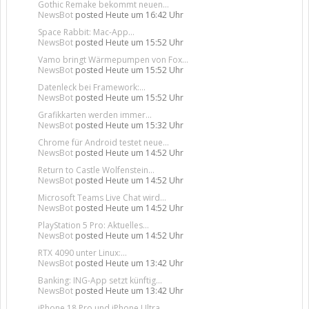
Gothic Remake bekommt neuen...
NewsBot
posted
Heute um 16:42 Uhr
Space Rabbit: Mac-App...
NewsBot
posted
Heute um 15:52 Uhr
Vamo bringt Wärmepumpen von Fox...
NewsBot
posted
Heute um 15:52 Uhr
Datenleck bei Framework:...
NewsBot
posted
Heute um 15:52 Uhr
Grafikkarten werden immer...
NewsBot
posted
Heute um 15:32 Uhr
Chrome für Android testet neue...
NewsBot
posted
Heute um 14:52 Uhr
Return to Castle Wolfenstein...
NewsBot
posted
Heute um 14:52 Uhr
Microsoft Teams Live Chat wird...
NewsBot
posted
Heute um 14:52 Uhr
PlayStation 5 Pro: Aktuelles...
NewsBot
posted
Heute um 14:52 Uhr
RTX 4090 unter Linux:...
NewsBot
posted
Heute um 13:42 Uhr
Banking: ING-App setzt künftig...
NewsBot
posted
Heute um 13:42 Uhr
iPhone 18 Pro und iPhone Ultra...