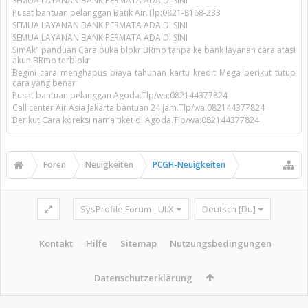
SEMUA LAYANAN BANK PERMATA ADA DI SINI
Pusat bantuan pelanggan Batik Air.Tlp:0821-8168-233
SEMUA LAYANAN BANK PERMATA ADA DI SINI
SEMUA LAYANAN BANK PERMATA ADA DI SINI
SimAk" panduan Cara buka blokr BRmo tanpa ke bank layanan cara atasi
akun BRmo terblokr
Begini cara menghapus biaya tahunan kartu kredit Mega berikut tutup
cara yang benar
Pusat bantuan pelanggan Agoda.Tlp/wa:082144377824
Call center Air Asia Jakarta bantuan 24 jam.Tlp/wa:082144377824
Berikut Cara koreksi nama tiket di Agoda.Tlp/wa:082144377824
Foren
Neuigkeiten
PCGH-Neuigkeiten
SysProfile Forum - UI.X
Deutsch [Du]
Kontakt
Hilfe
Sitemap
Nutzungsbedingungen
Datenschutzerklärung