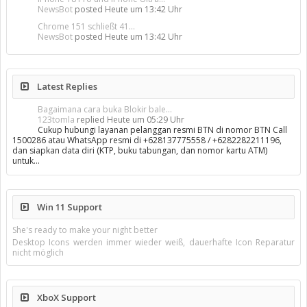
NewsBot
posted
Heute um 13:42 Uhr
Chrome 151 schließt 41...
NewsBot
posted
Heute um 13:42 Uhr
Latest Replies
Bagaimana cara buka Blokir bale...
123tomla
replied
Heute um 05:29 Uhr
Cukup hubungi layanan pelanggan resmi BTN di nomor BTN Call
1500286 atau WhatsApp resmi di +628137775558 / +6282282211196,
dan siapkan data diri (KTP, buku tabungan, dan nomor kartu ATM)
untuk…
Win 11 Support
She's ready to make your night better
Desktop Icons werden immer wieder weiß, dauerhafte Icon Reparatur
nicht möglich
XboX Support