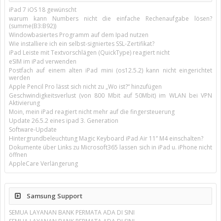
iPad 7 iOS 18 gewünscht
warum kann Numbers nicht die einfache Rechenaufgabe lösen?
(summe(B3:B92))
Windowbasiertes Programm auf dem Ipad nutzen
Wie installiere ich ein selbst-signiertes SSL-Zertifikat?
iPad Leiste mit Textvorschlägen (QuickType) reagiert nicht
eSIM im iPad verwenden
Postfach auf einem alten iPad mini (os12.5.2) kann nicht eingerichtet
werden
Apple Pencil Pro lässt sich nicht zu „Wo ist?“ hinzufügen
Geschwindigkeitsverlust (von 800 Mbit auf 50Mbit) im WLAN bei VPN
Aktivierung
Moin, mein iPad reagiert nicht mehr auf die fingersteuerung
Update 26.5.2 eines ipad 3. Generation
Software-Update
Hintergrundbeleuchtung Magic Keyboard iPad Air 11’’ M4 einschalten?
Dokumente über Links zu Microsoft365 lassen sich in iPad u. iPhone nicht
öffnen
AppleCare Verlängerung
Samsung Support
SEMUA LAYANAN BANK PERMATA ADA DI SINI