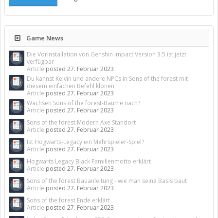
Game News
Die Vorinstallation von Genshin Impact Version 3.5 ist jetzt
verfügbar
Article
posted
27. Februar 2023
Du kannst Kelvin und andere NPCs in Sons of the forest mit
diesem einfachen Befehl klonen
Article
posted
27. Februar 2023
Wachsen Sons of the forest-Bäume nach?
Article
posted
27. Februar 2023
Sons of the forest Modern Axe Standort
Article
posted
27. Februar 2023
Ist Hogwarts-Legacy ein Mehrspieler-Spiel?
Article
posted
27. Februar 2023
Hogwarts Legacy Black Familienmotto erklärt
Article
posted
27. Februar 2023
Sons of the forest Bauanleitung - wie man seine Basis baut
Article
posted
27. Februar 2023
Sons of the forest Ende erklärt
Article
posted
27. Februar 2023