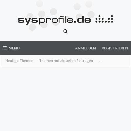
MENU
ANMELDEN
REGISTRIEREN
Heutige Themen
Themen mit aktuellen Beiträgen
...