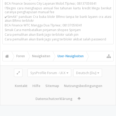
BCA Finance Seasons City Layanan Mobil.Tlp/wa:; 08137059341
!?Begini cara menghapus annual fee tahunan kartu kredit Mega berikut
caranya penghapusan manual fee
✔️SimAk" panduan Cra buka blokr BRmo tanpa ke bank layann cra atasi
akun BRmo terblokr
BCA Finance WTC Mangga Dua.Tlp/wa:; 08137059341
Simak Cara membatalkan pinjaman shopee Spinjam
Cara pemulihan akun Bank Jago terblokir salah pin
Cara pemulihan akun Bank Jago yang terblokir akibat salah password
Foren
Neuigkeiten
User-Neuigkeiten
SysProfile Forum - UI.X
Deutsch [Du]
Kontakt
Hilfe
Sitemap
Nutzungsbedingungen
Datenschutzerklärung