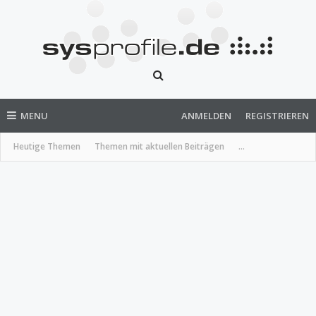
MENU
ANMELDEN
REGISTRIEREN
Heutige Themen
Themen mit aktuellen Beiträgen
...