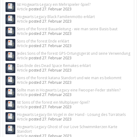
Ist Hogwarts-Legacy ein Mehrspieler-Spiel?
Article
posted
27. Februar 2023
Hogwarts Legacy Black Familienmotto erklärt
Article
posted
27. Februar 2023
Sons of the forest Bauanleitung - wie man seine Basis baut
Article
posted
27. Februar 2023
Sons of the forest Ende erklärt
Article
posted
27. Februar 2023
Jedes Sons of the forest GPS-Ortungsgerät und seine Verwendung
Article
posted
27. Februar 2023
Das Ende des Dead Space Remakes erklärt
Article
posted
27. Februar 2023
Sons of the forest katana Standort und wie man es bekommt
Article
posted
27. Februar 2023
Sollte man in Hogwarts Legacy eine Fwooper-Feder stehlen?
Article
posted
27. Februar 2023
Ist Sons of the forest ein Multiplayer-Spiel?
Article
posted
27. Februar 2023
Hogwarts Legacy Ein Vogel in der Hand - Lösung des Türrätsels
Article
posted
27. Februar 2023
Hogwarts Legacy Ghost of our Love Schwimmkerzen Karte
Standort
Article
posted
27. Februar 2023