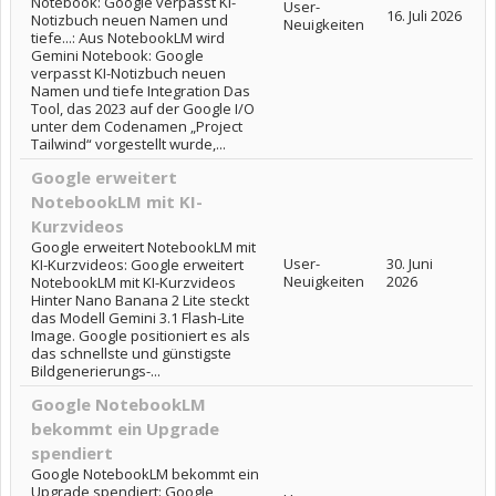
Notebook: Google verpasst KI-
User-
16. Juli 2026
Notizbuch neuen Namen und
Neuigkeiten
tiefe...: Aus NotebookLM wird
Gemini Notebook: Google
verpasst KI-Notizbuch neuen
Namen und tiefe Integration Das
Tool, das 2023 auf der Google I/O
unter dem Codenamen „Project
Tailwind“ vorgestellt wurde,...
Google erweitert
NotebookLM mit KI-
Kurzvideos
Google erweitert NotebookLM mit
User-
30. Juni
KI-Kurzvideos: Google erweitert
Neuigkeiten
2026
NotebookLM mit KI-Kurzvideos
Hinter Nano Banana 2 Lite steckt
das Modell Gemini 3.1 Flash-Lite
Image. Google positioniert es als
das schnellste und günstigste
Bildgenerierungs-...
Google NotebookLM
bekommt ein Upgrade
spendiert
Google NotebookLM bekommt ein
Upgrade spendiert: Google