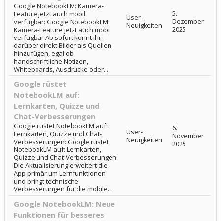
Google NotebookLM: Kamera-
5.
Feature jetzt auch mobil
User-
Dezember
verfügbar: Google NotebookLM:
Neuigkeiten
2025
Kamera-Feature jetzt auch mobil
verfügbar Ab sofort könnt ihr
darüber direkt Bilder als Quellen
hinzufügen, egal ob
handschriftliche Notizen,
Whiteboards, Ausdrucke oder...
Google rüstet
NotebookLM auf:
Lernkarten, Quizze und
Chat-Verbesserungen
Google rüstet NotebookLM auf:
6.
User-
Lernkarten, Quizze und Chat-
November
Neuigkeiten
Verbesserungen: Google rüstet
2025
NotebookLM auf: Lernkarten,
Quizze und Chat-Verbesserungen
Die Aktualisierung erweitert die
App primär um Lernfunktionen
und bringt technische
Verbesserungen für die mobile...
Google NotebookLM: Neue
Funktionen für besseres