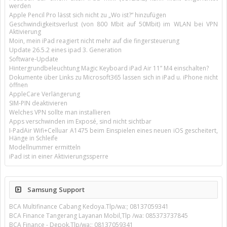
werden
Apple Pencil Pro lässt sich nicht zu „Wo ist?“ hinzufügen
Geschwindigkeitsverlust (von 800 Mbit auf 50Mbit) im WLAN bei VPN
Aktivierung
Moin, mein iPad reagiert nicht mehr auf die fingersteuerung
Update 26.5.2 eines ipad 3. Generation
Software-Update
Hintergrundbeleuchtung Magic Keyboard iPad Air 11’’ M4 einschalten?
Dokumente über Links zu Microsoft365 lassen sich in iPad u. iPhone nicht
öffnen
AppleCare Verlängerung
SIM-PIN deaktivieren
Welches VPN sollte man installieren
Apps verschwinden im Exposé, sind nicht sichtbar
I-PadAir Wifi+Celluar A1475 beim Einspielen eines neuen iOS gescheitert,
Hänge in Schleife
Modellnummer ermitteln
iPad ist in einer Aktivierungssperre
Samsung Support
BCA Multifinance Cabang Kedoya.Tlp/wa:; 08137059341
BCA Finance Tangerang Layanan Mobil,Tlp /wa: 085373737845
BCA Finance - Depok.Tlp/wa:; 08137059341