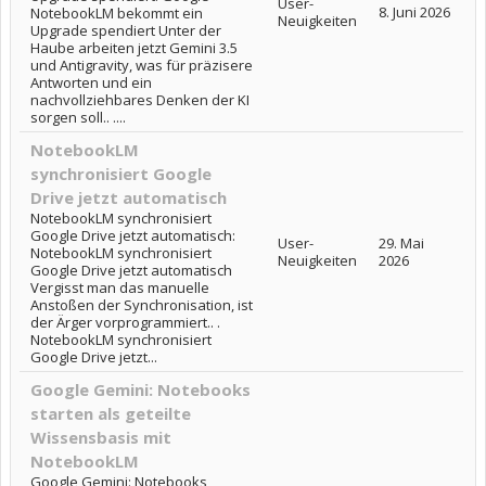
User-
8. Juni 2026
NotebookLM bekommt ein
Neuigkeiten
Upgrade spendiert Unter der
Haube arbeiten jetzt Gemini 3.5
und Antigravity, was für präzisere
Antworten und ein
nachvollziehbares Denken der KI
sorgen soll.. ....
NotebookLM
synchronisiert Google
Drive jetzt automatisch
NotebookLM synchronisiert
Google Drive jetzt automatisch:
User-
29. Mai
NotebookLM synchronisiert
Neuigkeiten
2026
Google Drive jetzt automatisch
Vergisst man das manuelle
Anstoßen der Synchronisation, ist
der Ärger vorprogrammiert.. .
NotebookLM synchronisiert
Google Drive jetzt...
Google Gemini: Notebooks
starten als geteilte
Wissensbasis mit
NotebookLM
Google Gemini: Notebooks