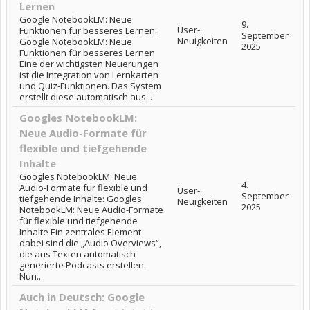
Lernen
Google NotebookLM: Neue
9.
User-
Funktionen für besseres Lernen:
September
Neuigkeiten
Google NotebookLM: Neue
2025
Funktionen für besseres Lernen
Eine der wichtigsten Neuerungen
ist die Integration von Lernkarten
und Quiz-Funktionen. Das System
erstellt diese automatisch aus...
Googles NotebookLM:
Neue Audio-Formate für
flexible und tiefgehende
Inhalte
Googles NotebookLM: Neue
4.
Audio-Formate für flexible und
User-
September
tiefgehende Inhalte: Googles
Neuigkeiten
2025
NotebookLM: Neue Audio-Formate
für flexible und tiefgehende
Inhalte Ein zentrales Element
dabei sind die „Audio Overviews“,
die aus Texten automatisch
generierte Podcasts erstellen.
Nun...
Auch in Deutsch: Google