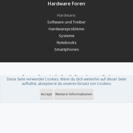
Hardware Foren
Hardware:
Software und Treiber
Hardwareprobleme
Systeme
Notebooks
Smartphones
Forum software by XenForo™
-
Deutsch von xenDach
Diese Seite verwendet Cookies. Wenn du dich weiterhin auf dieser Seite
Theme designed by
ThemeHouse
.
aufhältst, akzeptierst du unseren Einsatz von Cookies.
Accept
Weitere Informationen
Du betrachtest gerade: Googles NotebookLM bekommt frische Mindmap-
Funktionen