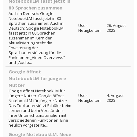
NotebookLM fasst jetzt in
80 Sprachen zusammen
Auch in Deutsch: Google
NotebookLM fasst jetzt in 80
Sprachen zusammen: Auch in
User-
26. August
Deutsch: Google NotebookLM
Neuigkeiten
2025
fasst jetzt in 80 Sprachen
zusammen Im Kern der
Aktualisierung steht die
Erweiterung der
Sprachunterstützung für die
Funktionen „Video Overviews“
und „Audio...
Google öffnet
NotebookLM für jüngere
Nutzer
Google öffnet NotebookLM für
User-
4. August
jüngere Nutzer: Google öffnet
Neuigkeiten
2025
NotebookLM für jüngere Nutzer
Das Tool unterstützt Schüler beim
Lernen und beim Verständnis
ihrer Unterrichtsmaterialien mit
verschiedenen Funktionen. Eine
neulich vorgestellte...
Google NotebookLM: Neue