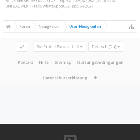
BANK BNI KH.MAS MANSYUR -Telp/WhatsApp:(0821)8556-9202-
BNI BALIWERTI -Telp/WhatsApp:(0821)8556-9202-
Foren
Neuigkeiten
User-Neuigkeiten
SysProfile Forum - UI.X
Deutsch [Du]
Kontakt
Hilfe
Sitemap
Nutzungsbedingungen
Datenschutzerklärung