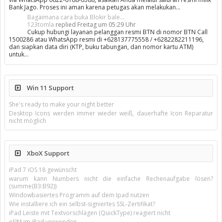
Bank Jago. Proses ini aman karena petugas akan melakukan…
Bagaimana cara buka Blokir bale...
123tomla
replied
Freitag um 05:29 Uhr
Cukup hubungi layanan pelanggan resmi BTN di nomor BTN Call
1500286 atau WhatsApp resmi di +628137775558 / +6282282211196,
dan siapkan data diri (KTP, buku tabungan, dan nomor kartu ATM)
untuk…
Win 11 Support
She's ready to make your night better
Desktop Icons werden immer wieder weiß, dauerhafte Icon Reparatur
nicht möglich
XboX Support
iPad 7 iOS 18 gewünscht
warum kann Numbers nicht die einfache Rechenaufgabe lösen?
(summe(B3:B92))
Windowbasiertes Programm auf dem Ipad nutzen
Wie installiere ich ein selbst-signiertes SSL-Zertifikat?
iPad Leiste mit Textvorschlägen (QuickType) reagiert nicht
eSIM im iPad verwenden