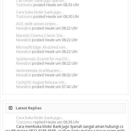
Call center bank jago Syariah...
Tzutzumo
posted
Heute um 08:33 Uhr
Cara buka blokir bank jago...
Tzutzumo
posted
Heute um 08:30 Uhr
AOC stellt seinen ersten...
NewsBot
posted
Heute um 08:22 Uhr
Marantz Cinema 2 Serie: Die...
NewsBot
posted
Heute um 08:22 Uhr
Microsoft Edge: Abschied von...
NewsBot
posted
Heute um 08:22 Uhr
Sysinternals ZoomIt für macOS:...
NewsBot
posted
Heute um 08:22 Uhr
Verbreitetste Grafikkarten:...
NewsBot
posted
Heute um 08:02 Uhr
CachyOS: August-Release mit...
NewsBot
posted
Heute um 07:42 Uhr
Latest Replies
Cara buka blokir bank jago...
Tzutzumo
replied
Heute um 08:38 Uhr
Cara membuka blokir Bank Jago Syariah sangat aman hubungi cs
via WhatsApp 0822-6188-6588, asalkan Anda melalui saluran resmi milik