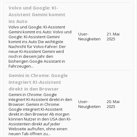
Volvo und Google: KI-
Assistent Gemini kommt
ins Auto
Volvo und Google: KI-Assistent
Gemini kommt ins Auto: Volvo und
User-
21. Mai
Google: KI-Assistent Gemini
Neuigkeiten
2025
kommt ins Auto Die wichtigste
Nachricht für Volvo-Fahrer: Der
neue KI-Assistent Gemini wird
noch in diesem Jahr den
bisherigen Google Assistant in
Fahrzeugen...
Gemini in Chrome: Google
integriert KI-Assistent
direkt in den Browser
Gemini in Chrome: Google
integriert KI-Assistent direkt in den
User-
20. Mai
Browser: Gemini in Chrome:
Neuigkeiten
2025
Google integriert KI-Assistent
direkt in den Browser Ab morgen
können Nutzer in den USA den KI-
Assistenten direkt auf jeder
Webseite aufrufen, ohne einen
neuen Tab öffnen zu...