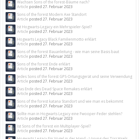
Wachsen Sons of the forest-Bäume nach?
Article
posted
27. Februar 2023
Sons of the forest Modern Axe Standort
Article
posted
27. Februar 2023
Ist Hogwarts-Legacy ein Mehrspieler-Spiel?
Article
posted
27. Februar 2023
Hogwarts Legacy Black Familienmotto erklärt
Article
posted
27. Februar 2023
Sons of the forest Bauanleitung - wie man seine Basis baut
Article
posted
27. Februar 2023
Sons of the forest Ende erklärt
Article
posted
27. Februar 2023
Jedes Sons of the forest GPS-Ortungsgerät und seine Verwendung
Article
posted
27. Februar 2023
Das Ende des Dead Space Remakes erklärt
Article
posted
27. Februar 2023
Sons of the forest katana Standort und wie man es bekommt
Article
posted
27. Februar 2023
Sollte man in Hogwarts Legacy eine Fwooper-Feder stehlen?
Article
posted
27. Februar 2023
Ist Sons of the forest ein Multiplayer-Spiel?
Article
posted
27. Februar 2023
Hogwarts Legacy Ein Vogel in der Hand - Lösung des Türrätsels