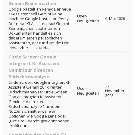
Gemini Beine machen
Google bastelt an Remy: Der neue
KI-Assistent soll Gemini Beine
User-
6. Mai 2026
machen: Google bastelt an Remy:
Neuigkeiten
Der neue KI-Assistent soll Gemini
Beine machen Laut internen
Dokumenten handelt es sich
dabei um einen persönlichen
Assistenten, der rund um die Uhr
einsatzbereit ist und...
Circle Screen: Google
integriert KI-Assistent
Gemini zur direkten
Bildschirmanalyse
Circle Screen: Google integriert KI-
27.
Assistent Gemini zur direkten
User-
November
Bildschirmanalyse: Circle Screen:
Neuigkeiten
2025
Google integriert KI-Assistent
Gemini zur direkten
Bildschirmanalyse Nachdem
Nutzer sich mittlerweile an
Optionen wie Google Lens oder
„Circle to Search“ gewöhnt haben,
erhält nun...
Gemini für den Google TV