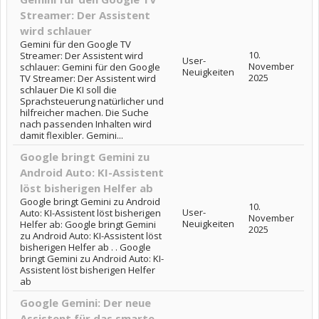
Streamer: Der Assistent
wird schlauer
Gemini für den Google TV
10.
Streamer: Der Assistent wird
User-
November
schlauer: Gemini für den Google
Neuigkeiten
2025
TV Streamer: Der Assistent wird
schlauer Die KI soll die
Sprachsteuerung natürlicher und
hilfreicher machen. Die Suche
nach passenden Inhalten wird
damit flexibler. Gemini...
Google bringt Gemini zu
Android Auto: KI-Assistent
löst bisherigen Helfer ab
Google bringt Gemini zu Android
10.
User-
Auto: KI-Assistent löst bisherigen
November
Neuigkeiten
Helfer ab: Google bringt Gemini
2025
zu Android Auto: KI-Assistent löst
bisherigen Helfer ab . . Google
bringt Gemini zu Android Auto: KI-
Assistent löst bisherigen Helfer
ab
Google Gemini: Der neue
Assistent für das smarte