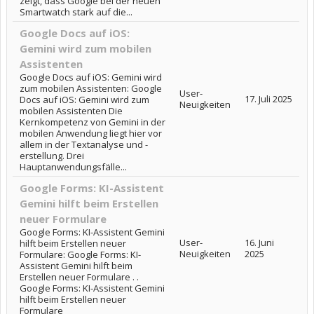
zeigt, dass Google bei der neuen
Smartwatch stark auf die...
Google Docs auf iOS:
Gemini wird zum mobilen
Assistenten
Google Docs auf iOS: Gemini wird
zum mobilen Assistenten: Google
User-
17. Juli 2025
Docs auf iOS: Gemini wird zum
Neuigkeiten
mobilen Assistenten Die
Kernkompetenz von Gemini in der
mobilen Anwendung liegt hier vor
allem in der Textanalyse und -
erstellung. Drei
Hauptanwendungsfälle...
Google Forms: KI-Assistent
Gemini hilft beim Erstellen
neuer Formulare
Google Forms: KI-Assistent Gemini
User-
16. Juni
hilft beim Erstellen neuer
Neuigkeiten
2025
Formulare: Google Forms: KI-
Assistent Gemini hilft beim
Erstellen neuer Formulare . .
Google Forms: KI-Assistent Gemini
hilft beim Erstellen neuer
Formulare