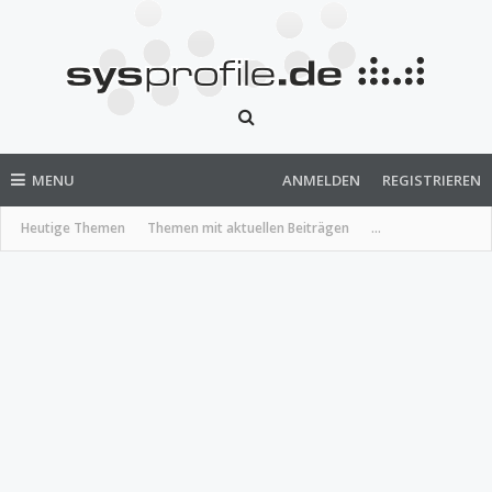
MENU
ANMELDEN
REGISTRIEREN
Heutige Themen
Themen mit aktuellen Beiträgen
...