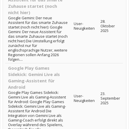
Zuhause startet (noch
nicht hier)
Google Gemini: Der neue
28.
Assistent für das smarte Zuhause
User-
Oktober
startet (noch nicht hier): Google
Neuigkeiten
2025
Gemini: Der neue Assistent für
das smarte Zuhause startet (noch
nicht hier) Die Umstellung erfolgt
zunächst nur für
englischsprachige Nutzer, weitere
Regionen sollen Anfang 2026
folgen....
Google Play Games
Sidekick: Gemini Live als
Gaming-Assistent für
Android
Google Play Games Sidekick:
23.
User-
Gemini Live als Gaming-Assistent
September
Neuigkeiten
für Android: Google Play Games
2025
Sidekick: Gemini Live als Gaming-
Assistent für Android Die
Integration von Gemini Live als
Gaming-Coach erfolgt direkt als
Overlay während des Spielens,