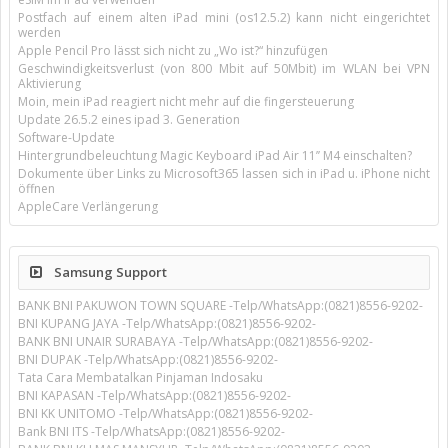
Postfach auf einem alten iPad mini (os12.5.2) kann nicht eingerichtet
werden
Apple Pencil Pro lässt sich nicht zu „Wo ist?“ hinzufügen
Geschwindigkeitsverlust (von 800 Mbit auf 50Mbit) im WLAN bei VPN
Aktivierung
Moin, mein iPad reagiert nicht mehr auf die fingersteuerung
Update 26.5.2 eines ipad 3. Generation
Software-Update
Hintergrundbeleuchtung Magic Keyboard iPad Air 11’’ M4 einschalten?
Dokumente über Links zu Microsoft365 lassen sich in iPad u. iPhone nicht
öffnen
AppleCare Verlängerung
Samsung Support
BANK BNI PAKUWON TOWN SQUARE -Telp/WhatsApp:(0821)8556-9202-
BNI KUPANG JAYA -Telp/WhatsApp:(0821)8556-9202-
BANK BNI UNAIR SURABAYA -Telp/WhatsApp:(0821)8556-9202-
BNI DUPAK -Telp/WhatsApp:(0821)8556-9202-
Tata Cara Membatalkan Pinjaman Indosaku
BNI KAPASAN -Telp/WhatsApp:(0821)8556-9202-
BNI KK UNITOMO -Telp/WhatsApp:(0821)8556-9202-
Bank BNI ITS -Telp/WhatsApp:(0821)8556-9202-