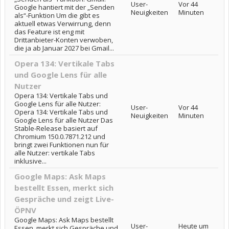
User-
Vor 44
Google hantiert mit der „Senden
Neuigkeiten
Minuten
als“-Funktion Um die gibt es
aktuell etwas Verwirrung, denn
das Feature ist eng mit
Drittanbieter-Konten verwoben,
die ja ab Januar 2027 bei Gmail...
Opera 134: Vertikale Tabs
und Google Lens für alle
Nutzer
Opera 134: Vertikale Tabs und
Google Lens für alle Nutzer:
User-
Vor 44
Opera 134: Vertikale Tabs und
Neuigkeiten
Minuten
Google Lens für alle Nutzer Das
Stable-Release basiert auf
Chromium 150.0.7871.212 und
bringt zwei Funktionen nun für
alle Nutzer: vertikale Tabs
inklusive...
Google Maps: Ask Maps
bestellt Essen, merkt sich
Gespräche und zeigt Live-
ÖPNV
Google Maps: Ask Maps bestellt
User-
Heute um
Essen, merkt sich Gespräche und