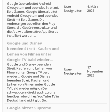
Google überarbeitet Android-
User-
4. März
Ökosystem und beendet Streit mit
Neuigkeiten
2026
Epic Games: Google überarbeitet
Android-Ökosystem und beendet
Streit mit Epic Games Die
Änderungen betreffen den Play
Store, die Gebührenstruktur und
die Art, wie alternative App Stores
installiert werden...
Google und Disney
beenden Streit: Kaufen und
Leihen von Filmen unter
Google TV bald wieder...
Google und Disney beenden
17.
Streit: Kaufen und Leihen von
User-
November
Filmen unter Google TV bald
Neuigkeiten
2025
wieder...: Google und Disney
beenden Streit: Kaufen und
Leihen von Filmen unter Google
TV bald wieder möglich Der
schwappte indirekt auch zu uns
herüber, obwohl es YouTube TV in
Deutschland nicht gibt. So...
Google bittet Supreme