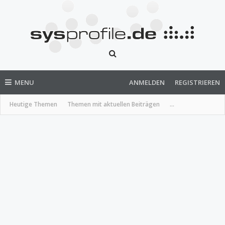
MENU
ANMELDEN
REGISTRIEREN
Heutige Themen
Themen mit aktuellen Beiträgen
...