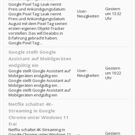
Google Pixel Tag: Leak nennt
Gestern
Preis und Ankündigungsdatum:
User-
um 13:32
Google Pixel Tag: Leak nennt
Neuigkeiten
Uhr
Preis und Ankündigungsdatum
August mit dem Pixel Tag seinen
ersten eigenen Objekt-Tracker
vorstellen. Das will Dealabs in
Erfahrung gebracht haben.
Google Pixel Tag:...
Google stellt Google
Assistant auf Mobilgeräten
endgültig ein
Gestern
User-
Google stellt Google Assistant auf
um 10:22
Neuigkeiten
Mobilgeräten endgültig ein:
Uhr
Google stellt Google Assistant auf
Mobilgeräten endgültig ein . .
Google stellt Google Assistant auf
Mobilgeräten endgültig ein
Netflix schaltet 4K-
Streaming in Google
Chrome unter Windows 11
frei
Netflix schaltet 4K-Streaming in
Gestern
Google Chrome unter Windows 11