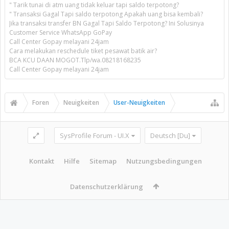
" Tarik tunai di atm uang tidak keluar tapi saldo terpotong?
" Transaksi Gagal Tapi saldo terpotong Apakah uang bisa kembali?
Jika transaksi transfer BN Gagal Tapi Saldo Terpotong? Ini Solusinya
Customer Service WhatsApp GoPay
Call Center Gopay melayani 24jam
Cara melakukan reschedule tiket pesawat batik air?
BCA KCU DAAN MOGOT.Tlp/wa.08218168235
Call Center Gopay melayani 24jam
Foren
Neuigkeiten
User-Neuigkeiten
SysProfile Forum - UI.X
Deutsch [Du]
Kontakt
Hilfe
Sitemap
Nutzungsbedingungen
Datenschutzerklärung