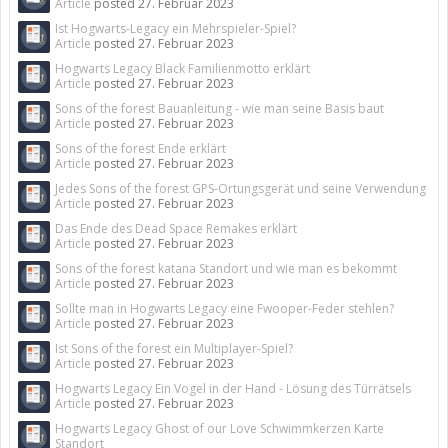
Article
posted
27. Februar 2023
Ist Hogwarts-Legacy ein Mehrspieler-Spiel?
Article
posted
27. Februar 2023
Hogwarts Legacy Black Familienmotto erklärt
Article
posted
27. Februar 2023
Sons of the forest Bauanleitung - wie man seine Basis baut
Article
posted
27. Februar 2023
Sons of the forest Ende erklärt
Article
posted
27. Februar 2023
Jedes Sons of the forest GPS-Ortungsgerät und seine Verwendung
Article
posted
27. Februar 2023
Das Ende des Dead Space Remakes erklärt
Article
posted
27. Februar 2023
Sons of the forest katana Standort und wie man es bekommt
Article
posted
27. Februar 2023
Sollte man in Hogwarts Legacy eine Fwooper-Feder stehlen?
Article
posted
27. Februar 2023
Ist Sons of the forest ein Multiplayer-Spiel?
Article
posted
27. Februar 2023
Hogwarts Legacy Ein Vogel in der Hand - Lösung des Türrätsels
Article
posted
27. Februar 2023
Hogwarts Legacy Ghost of our Love Schwimmkerzen Karte
Standort