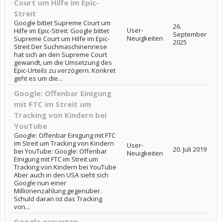
Court um Hilfe im Epic-
Streit
Google bittet Supreme Court um
26.
User-
Hilfe im Epic-Streit: Google bittet
September
Neuigkeiten
Supreme Court um Hilfe im Epic-
2025
Streit Der Suchmaschinenriese
hat sich an den Supreme Court
gewandt, um die Umsetzung des
Epic-Urteils zu verzögern. Konkret
geht es um die...
Google: Offenbar Einigung
mit FTC im Streit um
Tracking von Kindern bei
YouTube
Google: Offenbar Einigung mit FTC
im Streit um Tracking von Kindern
User-
20. Juli 2019
bei YouTube: Google: Offenbar
Neuigkeiten
Einigung mit FTC im Streit um
Tracking von Kindern bei YouTube
Aber auch in den USA sieht sich
Google nun einer
Millionenzahlung gegenüber.
Schuld daran ist das Tracking
von...
Google erwarten