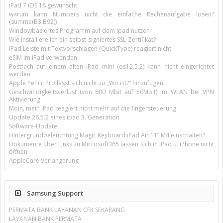
iPad 7 iOS 18 gewünscht
warum kann Numbers nicht die einfache Rechenaufgabe lösen?
(summe(B3:B92))
Windowbasiertes Programm auf dem Ipad nutzen
Wie installiere ich ein selbst-signiertes SSL-Zertifikat?
iPad Leiste mit Textvorschlägen (QuickType) reagiert nicht
eSIM im iPad verwenden
Postfach auf einem alten iPad mini (os12.5.2) kann nicht eingerichtet
werden
Apple Pencil Pro lässt sich nicht zu „Wo ist?“ hinzufügen
Geschwindigkeitsverlust (von 800 Mbit auf 50Mbit) im WLAN bei VPN
Aktivierung
Moin, mein iPad reagiert nicht mehr auf die fingersteuerung
Update 26.5.2 eines ipad 3. Generation
Software-Update
Hintergrundbeleuchtung Magic Keyboard iPad Air 11’’ M4 einschalten?
Dokumente über Links zu Microsoft365 lassen sich in iPad u. iPhone nicht
öffnen
AppleCare Verlängerung
Samsung Support
PERMATA BANK LAYANAN CEK SEKARANG
LAYANAN BANK PERMATA