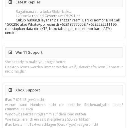
Latest Replies
Bagaimana cara buka Blokir bale...
123tomla
replied
Gestern um 05:29 Uhr
Cukup hubungi layanan pelanggan resmi BTN di nomor BTN Call
1500286 atau WhatsApp resmi di +628137775558 / +6282282211196,
dan siapkan data diri (KTP, buku tabungan, dan nomor kartu ATM)
untuk…
Win 11 Support
She's ready to make your night better
Desktop Icons werden immer wieder weiß, dauerhafte Icon Reparatur
nicht möglich
XboX Support
iPad 7 iOS 18 gewünscht
warum kann Numbers nicht die einfache Rechenaufgabe lösen?
(summe(B3:B92))
Windowbasiertes Programm auf dem Ipad nutzen
Wie installiere ich ein selbst-signiertes SSL-Zertifikat?
iPad Leiste mit Textvorschlägen (QuickType) reagiert nicht