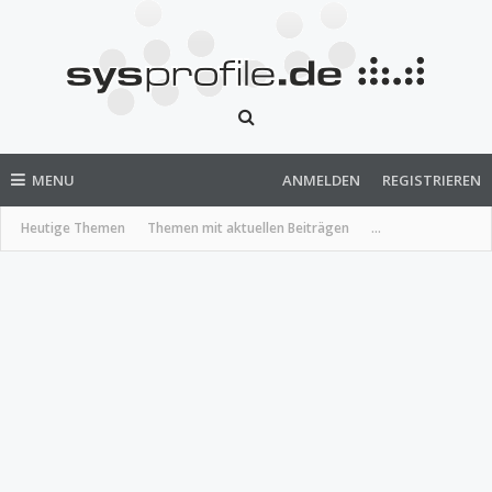
MENU
ANMELDEN
REGISTRIEREN
Heutige Themen
Themen mit aktuellen Beiträgen
...