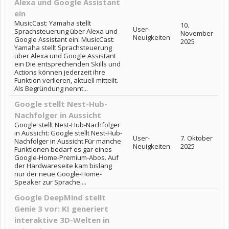
Alexa und Google Assistant
ein
MusicCast: Yamaha stellt
10.
User-
Sprachsteuerung über Alexa und
November
Neuigkeiten
Google Assistant ein: MusicCast:
2025
Yamaha stellt Sprachsteuerung
über Alexa und Google Assistant
ein Die entsprechenden Skills und
Actions können jederzeit ihre
Funktion verlieren, aktuell mitteilt.
Als Begründung nennt...
Google stellt Nest-Hub-
Nachfolger in Aussicht
Google stellt Nest-Hub-Nachfolger
in Aussicht: Google stellt Nest-Hub-
User-
7. Oktober
Nachfolger in Aussicht Für manche
Neuigkeiten
2025
Funktionen bedarf es gar eines
Google-Home-Premium-Abos. Auf
der Hardwareseite kam bislang
nur der neue Google-Home-
Speaker zur Sprache....
Google DeepMind stellt
Genie 3 vor: KI generiert
interaktive 3D-Welten in