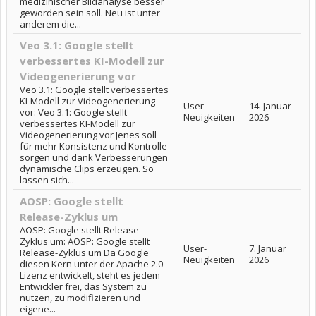
medizinischer Bildanalyse besser
geworden sein soll. Neu ist unter
anderem die...
Veo 3.1: Google stellt
verbessertes KI-Modell zur
Videogenerierung vor
Veo 3.1: Google stellt verbessertes
KI-Modell zur Videogenerierung
User-
14. Januar
vor: Veo 3.1: Google stellt
Neuigkeiten
2026
verbessertes KI-Modell zur
Videogenerierung vor Jenes soll
für mehr Konsistenz und Kontrolle
sorgen und dank Verbesserungen
dynamische Clips erzeugen. So
lassen sich...
AOSP: Google stellt
Release-Zyklus um
AOSP: Google stellt Release-
Zyklus um: AOSP: Google stellt
User-
7. Januar
Release-Zyklus um Da Google
Neuigkeiten
2026
diesen Kern unter der Apache 2.0
Lizenz entwickelt, steht es jedem
Entwickler frei, das System zu
nutzen, zu modifizieren und
eigene...