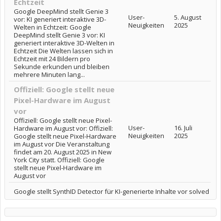
Echtzeit
Google DeepMind stellt Genie 3
User-
5. August
vor: KI generiert interaktive 3D-
Neuigkeiten
2025
Welten in Echtzeit: Google
DeepMind stellt Genie 3 vor: KI
generiert interaktive 3D-Welten in
Echtzeit Die Welten lassen sich in
Echtzeit mit 24 Bildern pro
Sekunde erkunden und bleiben
mehrere Minuten lang...
Offiziell: Google stellt neue
Pixel-Hardware im August
vor
Offiziell: Google stellt neue Pixel-
User-
16. Juli
Hardware im August vor: Offiziell:
Neuigkeiten
2025
Google stellt neue Pixel-Hardware
im August vor Die Veranstaltung
findet am 20. August 2025 in New
York City statt. Offiziell: Google
stellt neue Pixel-Hardware im
August vor
Google stellt SynthID Detector für KI-generierte Inhalte vor solved