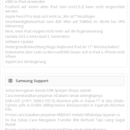
eSIM im iPad verwenden
Postfach auf einem alten iPad mini (os12.5.2) kann nicht eingerichtet
werden
Apple Pencil Pro lässt sich nicht zu „Wo ist?“ hinzufügen
Geschwindigkeitsverlust (von 800 Mbit auf 50Mbit) im WLAN bei VPN
Aktivierung
Moin, mein iPad reagiert nicht mehr auf die fingersteuerung
Update 26.5.2 eines ipad 3. Generation
Software-Update
Hintergrundbeleuchtung Magic Keyboard iPad Air 11’’ M4 einschalten?
Dokumente über Links zu Microsoft365 lassen sich in iPad u. iPhone nicht
öffnen
AppleCare Verlängerung
Samsung Support
Solusi keringanan denda 50% Spinjam Shope adalah
Cara membatalkan pinjaman ADakami simak selengkapnya
DXB-UAE ((+971 56854 5917)) Abortion pills in Dubai-??? & Abu Dhabi-
Cytotec pills in DUBAI (Mifepristone &misoprostol in Fujairah) Abortion
Pills
Proses cara batalkan pinjaman KREDIVO melalui WhatsApp layanan cs
Ini Dia Solusi Cara Mengatasi Transfer BNI Berhasil Tapi Uang Gagal
Masuk
Proses cara batalkan pinjaman krediOne simak selengkapnya