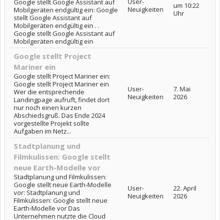
User-
Google stellt Google Assistant auf
um 10:22
Neuigkeiten
Mobilgeräten endgültig ein: Google
Uhr
stellt Google Assistant auf
Mobilgeräten endgültig ein . .
Google stellt Google Assistant auf
Mobilgeräten endgültig ein
Google stellt Project
Mariner ein
Google stellt Project Mariner ein:
Google stellt Project Mariner ein
User-
7. Mai
Wer die entsprechende
Neuigkeiten
2026
Landingpage aufruft, findet dort
nur noch einen kurzen
Abschiedsgruß. Das Ende 2024
vorgestellte Projekt sollte
Aufgaben im Netz...
Stadtplanung und
Filmkulissen: Google stellt
neue Earth-Modelle vor
Stadtplanung und Filmkulissen:
Google stellt neue Earth-Modelle
User-
22. April
vor: Stadtplanung und
Neuigkeiten
2026
Filmkulissen: Google stellt neue
Earth-Modelle vor Das
Unternehmen nutzte die Cloud