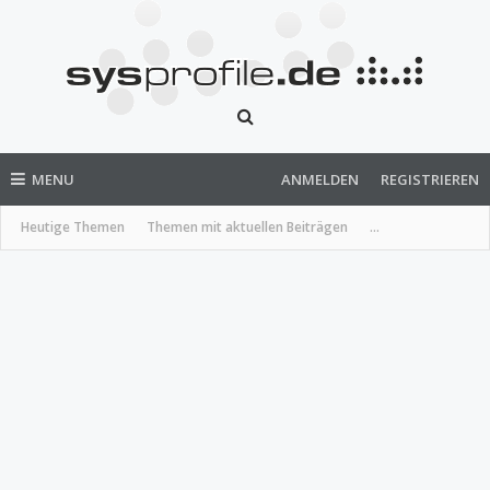
MENU
ANMELDEN
REGISTRIEREN
Heutige Themen
Themen mit aktuellen Beiträgen
...