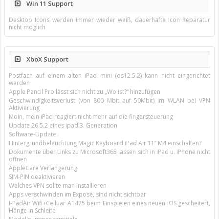
Win 11 Support
Desktop Icons werden immer wieder weiß, dauerhafte Icon Reparatur
nicht möglich
XboX Support
Postfach auf einem alten iPad mini (os12.5.2) kann nicht eingerichtet
werden
Apple Pencil Pro lässt sich nicht zu „Wo ist?“ hinzufügen
Geschwindigkeitsverlust (von 800 Mbit auf 50Mbit) im WLAN bei VPN
Aktivierung
Moin, mein iPad reagiert nicht mehr auf die fingersteuerung
Update 26.5.2 eines ipad 3. Generation
Software-Update
Hintergrundbeleuchtung Magic Keyboard iPad Air 11’’ M4 einschalten?
Dokumente über Links zu Microsoft365 lassen sich in iPad u. iPhone nicht
öffnen
AppleCare Verlängerung
SIM-PIN deaktivieren
Welches VPN sollte man installieren
Apps verschwinden im Exposé, sind nicht sichtbar
I-PadAir Wifi+Celluar A1475 beim Einspielen eines neuen iOS gescheitert,
Hänge in Schleife