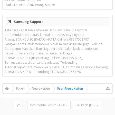
Modellnummer ermitteln
iPad ist in einer Aktivierungssperre
Samsung Support
Tata cara cepat buka blokiran Bank BWS salah password
Cara mudah cepat atasi kendala transaksi BSya by BCA
Alamat BCA KCU SOEKARNO HATTA Call-Wa.08217553797_
Langka Cepat Untuk membuka blokir m-banking Bank Jago Terkunci
Cara pemulihan akun Bank Jago terblokir salah kode otentipikasi
Begini brikut atasi kendala transaksi bank jago
Alamat BCA KCP Ujung Berung Call-Wa.08217553797_
Berikut cara atasi transaksi bank saqu Terbending
Tutorial cepat Cara membuka blokir OCTO Cimb niaga mobile banking
Alamat BCA KCP Kiaracondong TLP/Wa.08217553797
Foren
Neuigkeiten
User-Neuigkeiten
SysProfile Forum - UI.X
Deutsch [Du]