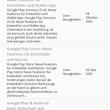
Entwickler und Wallet-App
Google Play Services 25.42: Neue
28.
Features für Entwickler und
User-
Oktober
Wallet-App: Google Play Services
Neuigkeiten
2025
25.42: Neue Features für
Entwickler und Wallet-App
Zumindest in der Verteilung, ob
sie bei euch auch direkt ankommt,
ist ja gefühlt Glückssache. Dauert
mal weniger, mal mehr....
Google Play Store: Neue
Features für Entwickler
und Nutzer
Google Play Store: Neue Features
für Entwickler und Nutzer: Google
User-
20. Mai
Play Store: Neue Features für
Neuigkeiten
2025
Entwickler und Nutzer Die
Änderungen zielen darauf ab,
Entwicklern bessere Werkzeuge
an die Hand zu geben und
gleichzeitig das Nutzererlebnis zu
verbessern....
Google Play & Android:
Mehr Sicherheit und