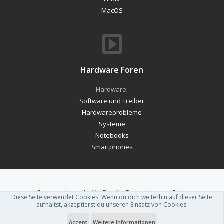
MacOS
Hardware Foren
Hardware:
Software und Treiber
Hardwareprobleme
Systeme
Notebooks
Smartphones
Forum software by XenForo™
-
Deutsch von xenDach
Diese Seite verwendet Cookies. Wenn du dich weiterhin auf dieser Seite
Theme designed by
ThemeHouse
.
aufhältst, akzeptierst du unseren Einsatz von Cookies.
Accept
Weitere Informationen