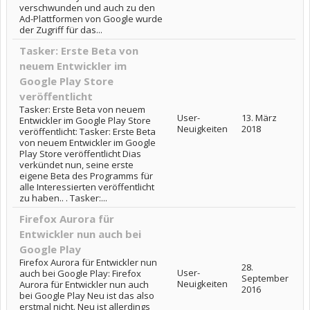
verschwunden und auch zu den
Ad-Plattformen von Google wurde
der Zugriff für das...
Tasker: Erste Beta von
neuem Entwickler im
Google Play Store
veröffentlicht
Tasker: Erste Beta von neuem
User-
13. März
Entwickler im Google Play Store
Neuigkeiten
2018
veröffentlicht: Tasker: Erste Beta
von neuem Entwickler im Google
Play Store veröffentlicht Dias
verkündet nun, seine erste
eigene Beta des Programms für
alle Interessierten veröffentlicht
zu haben.. . Tasker:...
Firefox Aurora für
Entwickler nun auch bei
Google Play
Firefox Aurora für Entwickler nun
28.
User-
auch bei Google Play: Firefox
September
Neuigkeiten
Aurora für Entwickler nun auch
2016
bei Google Play Neu ist das also
erstmal nicht. Neu ist allerdings