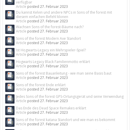
verfügbar
Article
posted
27. Februar 2023
Du kannst Kelvin und andere NPCs in Sons of the forest mit
diesem einfachen Befehl klonen
Article
posted
27. Februar 2023
Wachsen Sons of the forest-Bäume nach?
Article
posted
27. Februar 2023
Sons of the forest Modern Axe Standort
Article
posted
27. Februar 2023
Ist Hogwarts-Legacy ein Mehrspieler-Spiel?
Article
posted
27. Februar 2023
Hogwarts Legacy Black Familienmotto erklärt
Article
posted
27. Februar 2023
Sons of the forest Bauanleitung - wie man seine Basis baut
Article
posted
27. Februar 2023
Sons of the forest Ende erklärt
Article
posted
27. Februar 2023
Jedes Sons of the forest GPS-Ortungsgerät und seine Verwendung
Article
posted
27. Februar 2023
Das Ende des Dead Space Remakes erklärt
Article
posted
27. Februar 2023
Sons of the forest katana Standort und wie man es bekommt
Article
posted
27. Februar 2023