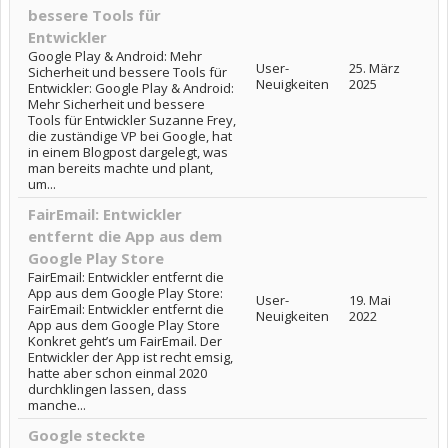
bessere Tools für
Entwickler
Google Play & Android: Mehr
User-
25. März
Sicherheit und bessere Tools für
Neuigkeiten
2025
Entwickler: Google Play & Android:
Mehr Sicherheit und bessere
Tools für Entwickler Suzanne Frey,
die zuständige VP bei Google, hat
in einem Blogpost dargelegt, was
man bereits machte und plant,
um...
FairEmail: Entwickler
entfernt die App aus dem
Google Play Store
FairEmail: Entwickler entfernt die
App aus dem Google Play Store:
User-
19. Mai
FairEmail: Entwickler entfernt die
Neuigkeiten
2022
App aus dem Google Play Store
Konkret geht’s um FairEmail. Der
Entwickler der App ist recht emsig,
hatte aber schon einmal 2020
durchklingen lassen, dass
manche...
Google steckte